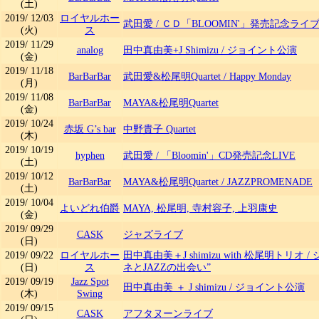
(土)
2019/
12/03
ロイヤルホー
武田愛
/
ＣＤ「BLOOMIN'」発売記念ライ
(火)
ス
2019/
11/29
analog
田中真由美+J Shimizu
/
ジョイント公演
(金)
2019/
11/18
BarBarBar
武田愛&松尾明Quartet
/
Happy Monday
(月)
2019/
11/08
BarBarBar
MAYA&松尾明Quartet
(金)
2019/
10/24
赤坂 G’s bar
中野貴子 Quartet
(木)
2019/
10/19
hyphen
武田愛
/
「Bloomin'」CD発売記念LIVE
(土)
2019/
10/12
BarBarBar
MAYA&松尾明Quartet
/
JAZZPROMENADE
(土)
2019/
10/04
よいどれ伯爵
MAYA, 松尾明, 寺村容子, 上羽康史
(金)
2019/
09/29
CASK
ジャズライブ
(日)
2019/
09/22
ロイヤルホー
田中真由美＋J shimizu with 松尾明トリオ
/
(日)
ス
ネとJAZZの出会い”
2019/
09/19
Jazz Spot
田中真由美 ＋ J shimizu
/
ジョイント公演
(木)
Swing
2019/
09/15
CASK
アフタヌーンライブ