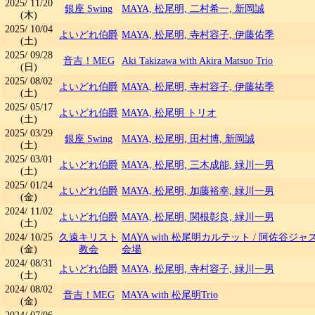
2025/
11/20
銀座 Swing
MAYA, 松尾明, 二村希一, 新岡誠
(木)
2025/
10/04
よいどれ伯爵
MAYA, 松尾明, 寺村容子, 伊藤佑季
(土)
2025/
09/28
音吉！MEG
Aki Takizawa with Akira Matsuo Trio
(日)
2025/
08/02
よいどれ伯爵
MAYA, 松尾明, 寺村容子, 伊藤祐季
(土)
2025/
05/17
よいどれ伯爵
MAYA, 松尾明 トリオ
(土)
2025/
03/29
銀座 Swing
MAYA, 松尾明, 田村博, 新岡誠
(土)
2025/
03/01
よいどれ伯爵
MAYA, 松尾明, 三木成能, 緑川一男
(土)
2025/
01/24
よいどれ伯爵
MAYA, 松尾明, 加藤裕幸, 緑川一男
(金)
2024/
11/02
よいどれ伯爵
MAYA, 松尾明, 関根彰良, 緑川一男
(土)
2024/
10/25
久遠キリスト
MAYA with 松尾明カルテット
/
阿佐谷ジャズ
(金)
教会
会場
2024/
08/31
よいどれ伯爵
MAYA, 松尾明, 寺村容子, 緑川一男
(土)
2024/
08/02
音吉！MEG
MAYA with 松尾明Trio
(金)