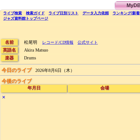
MyD
ライブ
検索
検索
ガイド
ライブ日別
リスト
データ
入力依頼
ランキング
/
新着
ジャズ資料館
トップ
ページ
名前
松尾明
レコード/CD情報
公式サイト
英語名
Akira Matsuo
楽器
Drums
今日のライブ
2026年8月6日（木）
今後のライブ
年月日
会場
✕