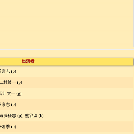
出演者
羽康志 (b)
, 二村希一 (p)
 皆川太一 (g)
羽康志 (b)
, 遠藤征志 (p), 熊谷望 (b)
東佑季 (b)