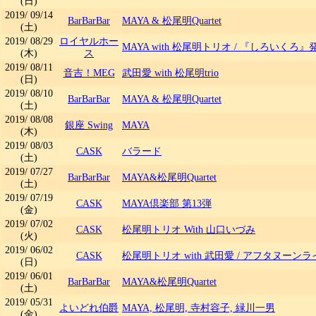
(日)
2019/
09/14
BarBarBar
MAYA & 松尾明Quartet
(土)
2019/
08/29
ロイヤルホー
MAYA with 松尾明トリオ
/
『しろいくろ』
(木)
ス
2019/
08/11
音吉！MEG
武田愛 with 松尾明trio
(日)
2019/
08/10
BarBarBar
MAYA & 松尾明Quartet
(土)
2019/
08/08
銀座 Swing
MAYA
(木)
2019/
08/03
CASK
バラード
(土)
2019/
07/27
BarBarBar
MAYA&松尾明Quartet
(土)
2019/
07/19
CASK
MAYA倶楽部 第13弾
(金)
2019/
07/02
CASK
松尾明トリオ With 山口いづみ
(火)
2019/
06/02
CASK
松尾明トリオ with 武田愛
/
アフタヌーンラ
(日)
2019/
06/01
BarBarBar
MAYA&松尾明Quartet
(土)
2019/
05/31
よいどれ伯爵
MAYA, 松尾明, 寺村容子, 緑川一男
(金)