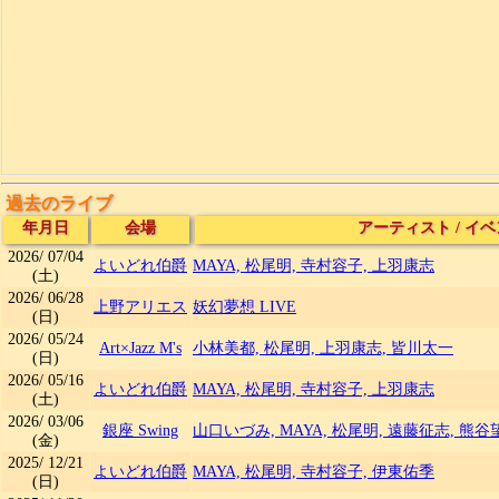
過去のライブ
年月日
会場
アーティスト
/
イベ
2026/
07/04
よいどれ伯爵
MAYA, 松尾明, 寺村容子, 上羽康志
(土)
2026/
06/28
上野アリエス
妖幻夢想 LIVE
(日)
2026/
05/24
Art×Jazz M's
小林美都, 松尾明, 上羽康志, 皆川太一
(日)
2026/
05/16
よいどれ伯爵
MAYA, 松尾明, 寺村容子, 上羽康志
(土)
2026/
03/06
銀座 Swing
山口いづみ, MAYA, 松尾明, 遠藤征志, 熊谷
(金)
2025/
12/21
よいどれ伯爵
MAYA, 松尾明, 寺村容子, 伊東佑季
(日)