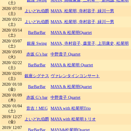
銀座 Swing
MAYA, 高橋康廣, 二村希一, 新岡誠, 松尾明
(土)
2020/
07/18
よいどれ伯爵
MAYA, 松尾明, 寺村容子, 緑川一男
(土)
2020/
03/21
よいどれ伯爵
MAYA, 松尾明, 寺村容子, 緑川一男
(土)
2020/
03/14
BarBarBar
MAYA & 松尾明Quartet
(土)
2020/
03/07
銀座 Swing
MAYA, 寺村容子, 森里子, 上羽康史, 松尾明
(土)
2020/
03/03
赤坂 G’s bar
中野貴子 Quartet
(火)
2020/
02/22
BarBarBar
MAYA & 松尾明 Quartet
(土)
2020/
02/01
銀座シグナス
ヴァレンタインコンサート
(土)
2020/
01/10
BarBarBar
MAYA & 松尾明Quartet
(金)
2020/
01/09
赤坂 G’s bar
中野貴子 Quartet
(木)
2020/
01/04
音吉！MEG
MAYA with 松尾明Trio
(土)
2019/
12/27
よいどれ伯爵
MAYA with 松尾明トリオ
(金)
2019/
12/07
BarBarBar
MAYA&松尾明Quartet