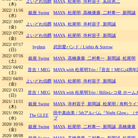
よいどれ伯爵
MAYA, 松尾明, 寺村容子, 嶌田憲二
(木)
2022/
11/16
銀座 Swing
MAYA, 松尾明, 高橋康廣, 二村希一, 新岡誠
(水)
2022/
10/07
よいどれ伯爵
MAYA, 松尾明, 寺村容子, 新岡誠
(金)
2022/
07/29
よいどれ伯爵
MAYA, 松尾明, 寺村容子, 新岡誠
(金)
2022/
07/17
hyphen
武田愛バンド
/
Lights & Sorrow
(日)
2022/
07/16
銀座 Swing
MAYA, 高橋康廣, 二村希一, 新岡誠, 松尾明
(土)
2022/
04/02
音吉！MEG
MAYA with 松尾明Trio
/
｢音吉！MEG｣4周
(土)
2022/
04/01
よいどれ伯爵
MAYA, 松尾明, 寺村容子, 新岡誠
(金)
2022/
01/23
音吉！MEG
MAYA with 松尾明Trio
/
Billieレコ発 ホ
(日)
2021/
11/11
銀座 Swing
MAYA, 寺村容子, 新岡誠, 松尾明
/
有料ライ
(木)
2021/
09/22
田中真由美
/
5thアルバム『Night Glo
The GLEE
(水)
ブ
2020/
10/16
銀座 Swing
MAYA, 松尾明, 二村希一, 新岡誠, 高橋康廣
(金)
2020/
08/08