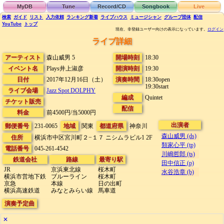
MyDB
Tune
Record/CD
Songbook
Live
検索
ガイド
リスト
入力依頼
ランキング
新着
ライブハウス
ミュージシャン
グループ団体
配信
YouTube
トップ
現在、非登録ユーザー向けの表示になっています。
ログイン
ライブ詳細
アーティスト
森山威男 5
開場時刻
18:30
イベント名
Plays井上淑彦
開演時刻
19:30
日付
2017年12月16日（土）
演奏時間
18:30open
19:30start
ライブ会場
Jazz Spot DOLPHY
編成
Quintet
チケット販売
配信
料金
前4500円/当5000円
出演者
郵便番号
231-0065
地域
関東
都道府県
神奈川
森山威男 (ds)
住所
横浜市中区宮川町２−１７
ニシムラビル1 2F
類家心平 (tp)
電話番号
045-261-4542
川嶋哲郎 (ts)
鉄道会社
路線
最寄り駅
田中信正 (p)
JR
京浜東北線
桜木町
水谷浩章 (b)
横浜市営地下鉄
ブルーライン
桜木町
京急
本線
日の出町
横浜高速鉄道
みなとみらい線
馬車道
演奏予定曲
✕