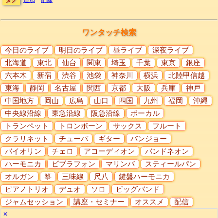
ワンタッチ検索
今日のライブ
明日のライブ
昼ライブ
深夜ライブ
北海道
東北
仙台
関東
埼玉
千葉
東京
銀座
六本木
新宿
渋谷
池袋
神奈川
横浜
北陸甲信越
東海
静岡
名古屋
関西
京都
大阪
兵庫
神戸
中国地方
岡山
広島
山口
四国
九州
福岡
沖縄
中央線沿線
東急沿線
阪急沿線
ボーカル
トランペット
トロンボーン
サックス
フルート
クラリネット
チューバ
ギター
バンジョー
バイオリン
チェロ
アコーディオン
バンドネオン
ハーモニカ
ビブラフォン
マリンバ
スティールパン
オルガン
箏
三味線
尺八
鍵盤ハーモニカ
ピアノトリオ
デュオ
ソロ
ビッグバンド
ジャムセッション
講座・セミナー
オススメ
配信
✕