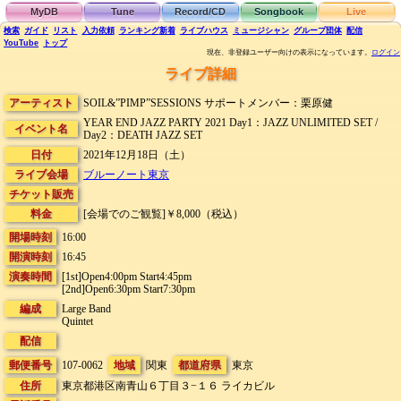
MyDB
Tune
Record/CD
Songbook
Live
検索
ガイド
リスト
入力依頼
ランキング
新着
ライブハウス
ミュージシャン
グループ団体
配信
YouTube
トップ
現在、非登録ユーザー向けの表示になっています。
ログイン
ライブ詳細
アーティスト
SOIL&”PIMP”SESSIONS サポートメンバー：栗原健
YEAR END JAZZ PARTY 2021 Day1：JAZZ UNLIMITED SET /
イベント名
Day2：DEATH JAZZ SET
日付
2021年12月18日（土）
ライブ会場
ブルーノート東京
チケット販売
料金
[会場でのご観覧]￥8,000（税込）
開場時刻
16:00
開演時刻
16:45
演奏時間
[1st]Open4:00pm Start4:45pm
[2nd]Open6:30pm Start7:30pm
編成
Large Band
Quintet
配信
郵便番号
107-0062
地域
関東
都道府県
東京
住所
東京都港区南青山６丁目３−１６
ライカビル