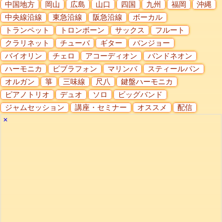
中国地方
岡山
広島
山口
四国
九州
福岡
沖縄
中央線沿線
東急沿線
阪急沿線
ボーカル
トランペット
トロンボーン
サックス
フルート
クラリネット
チューバ
ギター
バンジョー
バイオリン
チェロ
アコーディオン
バンドネオン
ハーモニカ
ビブラフォン
マリンバ
スティールパン
オルガン
箏
三味線
尺八
鍵盤ハーモニカ
ピアノトリオ
デュオ
ソロ
ビッグバンド
ジャムセッション
講座・セミナー
オススメ
配信
✕