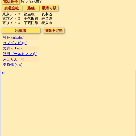
電話番号
03-5485-0088
鉄道会社
路線
最寄り駅
東京メトロ
銀座線
表参道
東京メトロ
千代田線
表参道
東京メトロ
半蔵門線
表参道
出演者
演奏予定曲
社長 (agitator)
タブゾンビ (tp)
丈青 (p,key)
秋田ゴールドマン (b)
みどりん (ds)
栗原健 (sax)
✕