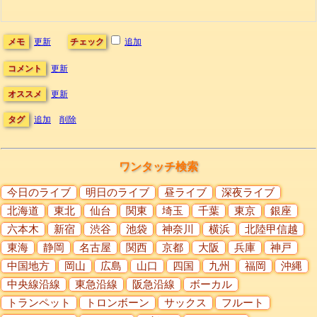
メモ
更新
チェック
追加
コメント
更新
オススメ
更新
タグ
追加
削除
ワンタッチ検索
今日のライブ
明日のライブ
昼ライブ
深夜ライブ
北海道
東北
仙台
関東
埼玉
千葉
東京
銀座
六本木
新宿
渋谷
池袋
神奈川
横浜
北陸甲信越
東海
静岡
名古屋
関西
京都
大阪
兵庫
神戸
中国地方
岡山
広島
山口
四国
九州
福岡
沖縄
中央線沿線
東急沿線
阪急沿線
ボーカル
トランペット
トロンボーン
サックス
フルート