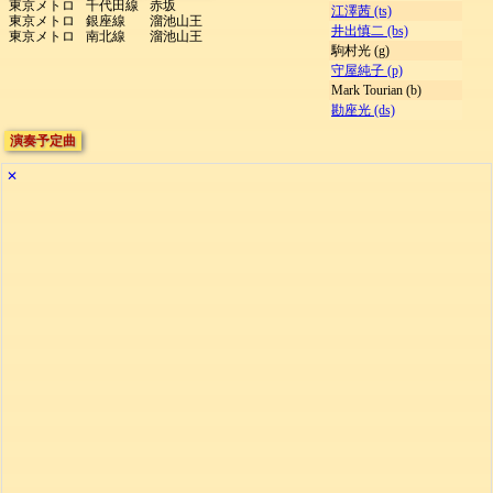
東京メトロ
千代田線
赤坂
江澤茜 (ts)
東京メトロ
銀座線
溜池山王
井出慎二 (bs)
東京メトロ
南北線
溜池山王
駒村光 (g)
守屋純子 (p)
Mark Tourian (b)
勘座光 (ds)
演奏予定曲
✕