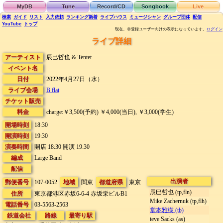
MyDB
Tune
Record/CD
Songbook
Live
検索
ガイド
リスト
入力依頼
ランキング
新着
ライブハウス
ミュージシャン
グループ団体
配信
YouTube
トップ
現在、非登録ユーザー向けの表示になっています。
ログイン
ライブ詳細
アーティスト
辰巳哲也 & Tentet
イベント名
日付
2022年4月27日（水）
ライブ会場
B flat
チケット販売
料金
charge:￥3,500(予約) ￥4,000(当日), ￥3,000(学生)
開場時刻
18:30
開演時刻
19:30
演奏時間
開店 18:30 開演 19:30
編成
Large Band
配信
出演者
郵便番号
107-0052
地域
関東
都道府県
東京
辰巳哲也 (tp,fln)
住所
東京都港区赤坂6-6-4
赤坂栄ビルB1
Mike Zachernuk (tp,flh)
電話番号
03-5563-2563
堂本雅樹 (tb)
鉄道会社
路線
最寄り駅
teve Sacks (as)