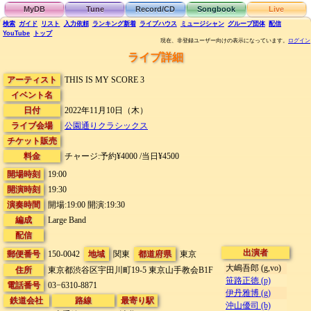
MyDB
Tune
Record/CD
Songbook
Live
検索
ガイド
リスト
入力依頼
ランキング
新着
ライブハウス
ミュージシャン
グループ団体
配信
YouTube
トップ
現在、非登録ユーザー向けの表示になっています。
ログイン
ライブ詳細
アーティスト
THIS IS MY SCORE 3
イベント名
日付
2022年11月10日（木）
ライブ会場
公園通りクラシックス
チケット販売
料金
チャージ:予約¥4000 /当日¥4500
開場時刻
19:00
開演時刻
19:30
演奏時間
開場:19:00 開演:19:30
編成
Large Band
配信
出演者
郵便番号
150-0042
地域
関東
都道府県
東京
大嶋吾郎 (g,vo)
住所
東京都渋谷区宇田川町19-5
東京山手教会B1F
笹路正徳 (p)
電話番号
03−6310-8871
伊丹雅博 (g)
鉄道会社
路線
最寄り駅
沖山優司 (b)