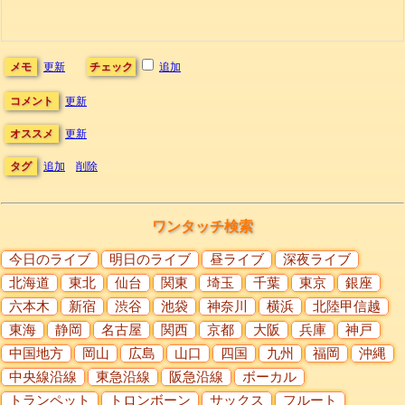
メモ
更新
チェック
追加
コメント
更新
オススメ
更新
タグ
追加
削除
ワンタッチ検索
今日のライブ
明日のライブ
昼ライブ
深夜ライブ
北海道
東北
仙台
関東
埼玉
千葉
東京
銀座
六本木
新宿
渋谷
池袋
神奈川
横浜
北陸甲信越
東海
静岡
名古屋
関西
京都
大阪
兵庫
神戸
中国地方
岡山
広島
山口
四国
九州
福岡
沖縄
中央線沿線
東急沿線
阪急沿線
ボーカル
トランペット
トロンボーン
サックス
フルート