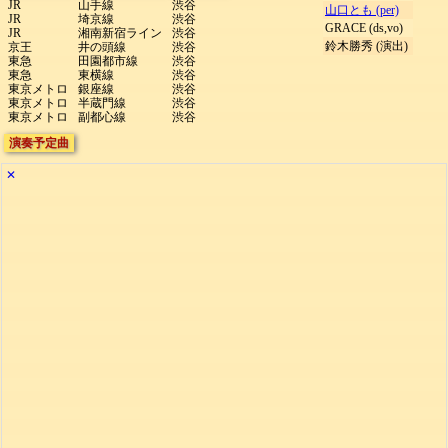
JR
山手線
渋谷
山口とも (per)
JR
埼京線
渋谷
GRACE (ds,vo)
JR
湘南新宿ライン
渋谷
鈴木勝秀 (演出)
京王
井の頭線
渋谷
東急
田園都市線
渋谷
東急
東横線
渋谷
東京メトロ
銀座線
渋谷
東京メトロ
半蔵門線
渋谷
東京メトロ
副都心線
渋谷
演奏予定曲
✕