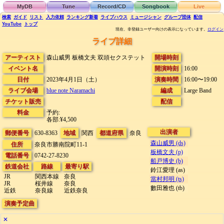
MyDB
Tune
Record/CD
Songbook
Live
検索
ガイド
リスト
入力依頼
ランキング
新着
ライブハウス
ミュージシャン
グループ団体
配信
YouTube
トップ
現在、非登録ユーザー向けの表示になっています。
ログイン
ライブ詳細
アーティスト
森山威男 板橋文夫 双頭セクステット
開場時刻
イベント名
開演時刻
16:00
日付
2023年4月1日（土）
演奏時間
16:00〜19:00
ライブ会場
blue note Naramachi
編成
Large Band
チケット販売
配信
料金
予約:
各部:¥4,500
出演者
郵便番号
630-8363
地域
関西
都道府県
奈良
森山威男 (ds)
住所
奈良市勝南院町11-1
板橋文夫 (p)
電話番号
0742-27-8230
船戸博史 (b)
鉄道会社
路線
最寄り駅
鈴江愛理 (as)
JR
関西本線
奈良
當村邦明 (ts)
JR
桜井線
奈良
數田雅也 (tb)
近鉄
奈良線
近鉄奈良
演奏予定曲
✕