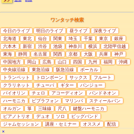
ワンタッチ検索
今日のライブ
明日のライブ
昼ライブ
深夜ライブ
北海道
東北
仙台
関東
埼玉
千葉
東京
銀座
六本木
新宿
渋谷
池袋
神奈川
横浜
北陸甲信越
東海
静岡
名古屋
関西
京都
大阪
兵庫
神戸
中国地方
岡山
広島
山口
四国
九州
福岡
沖縄
中央線沿線
東急沿線
阪急沿線
ボーカル
トランペット
トロンボーン
サックス
フルート
クラリネット
チューバ
ギター
バンジョー
バイオリン
チェロ
アコーディオン
バンドネオン
ハーモニカ
ビブラフォン
マリンバ
スティールパン
オルガン
箏
三味線
尺八
鍵盤ハーモニカ
ピアノトリオ
デュオ
ソロ
ビッグバンド
ジャムセッション
講座・セミナー
オススメ
配信
✕