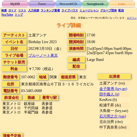
MyDB
Tune
Record/CD
Songbook
Live
検索
ガイド
リスト
入力依頼
ランキング
新着
ライブハウス
ミュージシャン
グループ団体
配信
YouTube
トップ
現在、非登録ユーザー向けの表示になっています。
ログイン
ライブ詳細
アーティスト
土屋アンナ
開場時刻
17:00
イベント名
Birthday Live 2023
開演時刻
18:00
日付
2023年3月10日（金）
演奏時間
[1st]Open5:00pm Start6:00pm
[2nd]Open7:45pm Start8:30pm
ライブ会場
ブルーノート東京
編成
Large Band
チケット販売
配信
料金
￥7,700（税込）
出演者
郵便番号
107-0062
地域
関東
都道府県
東京
土屋アンナ (vo)
住所
東京都港区南青山６丁目３−１６
ライカビル
金子隆博 (key,arr)
電話番号
03-5485-0088
田中義人 (g)
鉄道会社
路線
最寄り駅
KenKen (b)
東京メトロ
銀座線
表参道
松浦千昇 (ds)
東京メトロ
千代田線
表参道
大島俊一 (key,sax)
東京メトロ
半蔵門線
表参道
石川周之介 (sax)
北出治男 (cho)
中下真奈美 (cho)
演奏予定曲