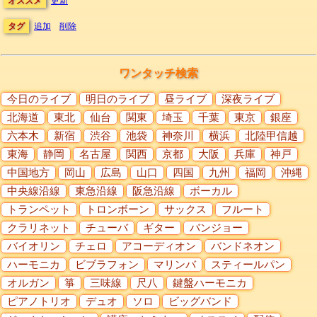
オススメ
更新
タグ
追加
削除
ワンタッチ検索
今日のライブ
明日のライブ
昼ライブ
深夜ライブ
北海道
東北
仙台
関東
埼玉
千葉
東京
銀座
六本木
新宿
渋谷
池袋
神奈川
横浜
北陸甲信越
東海
静岡
名古屋
関西
京都
大阪
兵庫
神戸
中国地方
岡山
広島
山口
四国
九州
福岡
沖縄
中央線沿線
東急沿線
阪急沿線
ボーカル
トランペット
トロンボーン
サックス
フルート
クラリネット
チューバ
ギター
バンジョー
バイオリン
チェロ
アコーディオン
バンドネオン
ハーモニカ
ビブラフォン
マリンバ
スティールパン
オルガン
箏
三味線
尺八
鍵盤ハーモニカ
ピアノトリオ
デュオ
ソロ
ビッグバンド