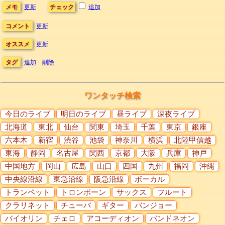
メモ
更新
チェック
追加
コメント
更新
オススメ
更新
タグ
追加
削除
ワンタッチ検索
今日のライブ
明日のライブ
昼ライブ
深夜ライブ
北海道
東北
仙台
関東
埼玉
千葉
東京
銀座
六本木
新宿
渋谷
池袋
神奈川
横浜
北陸甲信越
東海
静岡
名古屋
関西
京都
大阪
兵庫
神戸
中国地方
岡山
広島
山口
四国
九州
福岡
沖縄
中央線沿線
東急沿線
阪急沿線
ボーカル
トランペット
トロンボーン
サックス
フルート
クラリネット
チューバ
ギター
バンジョー
バイオリン
チェロ
アコーディオン
バンドネオン