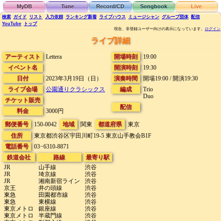
MyDB
Tune
Record/CD
Songbook
Live
検索
ガイド
リスト
入力依頼
ランキング
新着
ライブハウス
ミュージシャン
グループ団体
配信
YouTube
トップ
現在、非登録ユーザー向けの表示になっています。
ログイン
ライブ詳細
アーティスト
Lettera
開場時刻
19:00
イベント名
開演時刻
19:30
日付
2023年3月19日（日）
演奏時間
開場19:00 / 開演19:30
ライブ会場
公園通りクラシックス
編成
Trio
Duo
チケット販売
配信
料金
3000円
郵便番号
150-0042
地域
関東
都道府県
東京
住所
東京都渋谷区宇田川町19-5
東京山手教会B1F
電話番号
03−6310-8871
鉄道会社
路線
最寄り駅
JR
山手線
渋谷
JR
埼京線
渋谷
JR
湘南新宿ライン
渋谷
京王
井の頭線
渋谷
東急
田園都市線
渋谷
東急
東横線
渋谷
東京メトロ
銀座線
渋谷
東京メトロ
半蔵門線
渋谷