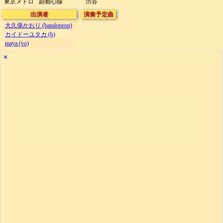
東京メトロ
副都心線
渋谷
出演者
演奏予定曲
大久保かおり (bandoneon)
カイドーユタカ (b)
maya (vo)
✕