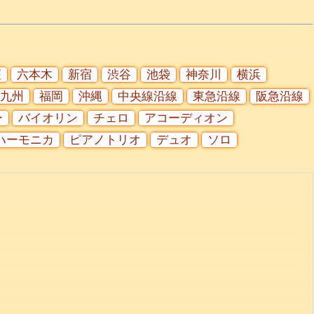
座
六本木
新宿
渋谷
池袋
神奈川
横浜
九州
福岡
沖縄
中央線沿線
東急沿線
阪急沿線
ー
バイオリン
チェロ
アコーディオン
ハーモニカ
ピアノトリオ
デュオ
ソロ