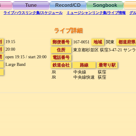
B
Tune
Record/CD
Songbook
ライブハウス
リンク集/スケジュール
ミュージシャン
リンク集/ライブ情報
グ
ライブ詳細
刻
19:15
郵便番号
167-0051
地域
関東
都道府県
刻
20:00
住所
東京都杉並区 荻窪3-47-21
サンラ
間
open 19:15 / start 20:00
電話番号
Large Band
鉄道会社
路線
最寄り駅
JR
中央線
荻窪
JR
中央線快速
荻窪