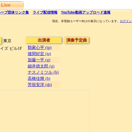
Live
ループ団体
リンク集
ライブ
配信
情報
YouTube
動画アップロード速報
現在、非登録ユーザー向けの表示になっています。
ログイン
出演者
演奏予定曲
東京
類家心平 (tp)
イズ ビル1F
後関好宏 (ts)
加藤一平 (g)
細井徳太郎 (g)
ナスノミツル (b)
高橋佳輝 (b)
芳垣安洋 (ds)