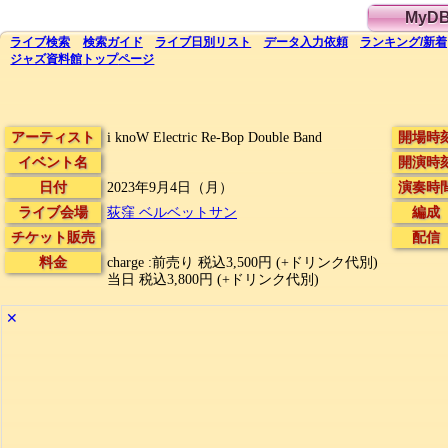
MyD
ライブ
検索
検索
ガイド
ライブ日別
リスト
データ
入力依頼
ランキング
/
新着
ジャズ資料館
トップ
ページ
アーティスト
i knoW Electric Re-Bop Double Band
開場時
イベント名
開演時
日付
2023年9月4日（月）
演奏時
ライブ会場
荻窪 ベルベットサン
編成
チケット販売
配信
料金
charge :前売り 税込3,500円 (+ドリンク代別)
当日 税込3,800円 (+ドリンク代別)
✕