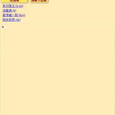
出演者
演奏予定曲
米川英之 (g,vo)
須藤満 (b)
新澤健一郎 (key)
岡本郭男 (ds)
✕