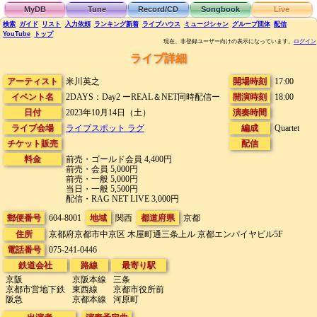
MyDB
Tune
Record/CD
Songbook
Live
検索
ガイド
リスト
入力依頼
ランキング
新着
ライブハウス
ミュージシャン
グループ団体
配信
YouTube
トップ
現在、非登録ユーザー向けの表示になっています。
ログイン
ライブ詳細
アーティスト
米川英之
開場時刻
17:00
イベント名
2DAYS：Day2 ーREAL＆NET同時配信ー
開演時刻
18:00
日付
2023年10月14日（土）
演奏時間
ライブ会場
ライブスポット ラグ
編成
Quartet
チケット販売
配信
料金
前売・ゴールド会員 4,400円
前売・会員 5,000円
前売・一般 5,000円
当日・一般 5,500円
配信・RAG NET LIVE 3,000円
郵便番号
604-8001
地域
関西
都道府県
京都
住所
京都府京都市中京区 木屋町通三条上ル
京都エンパイヤビル5F
電話番号
075-241-0446
鉄道会社
路線
最寄り駅
京阪
京阪本線
三条
京都市営地下鉄
東西線
京都市役所前
阪急
京都本線
河原町