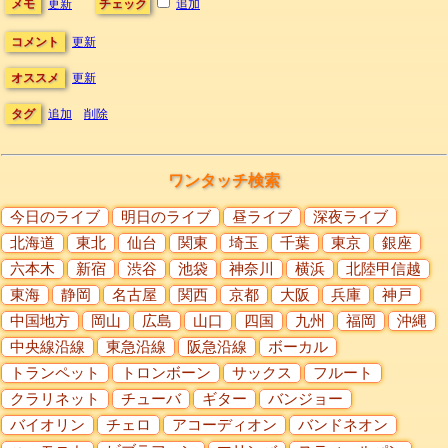
メモ
更新
チェック
追加
コメント
更新
オススメ
更新
タグ
追加
削除
ワンタッチ検索
今日のライブ
明日のライブ
昼ライブ
深夜ライブ
北海道
東北
仙台
関東
埼玉
千葉
東京
銀座
六本木
新宿
渋谷
池袋
神奈川
横浜
北陸甲信越
東海
静岡
名古屋
関西
京都
大阪
兵庫
神戸
中国地方
岡山
広島
山口
四国
九州
福岡
沖縄
中央線沿線
東急沿線
阪急沿線
ボーカル
トランペット
トロンボーン
サックス
フルート
クラリネット
チューバ
ギター
バンジョー
バイオリン
チェロ
アコーディオン
バンドネオン