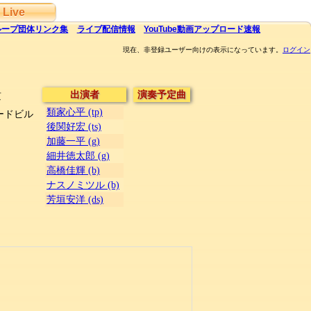
Live
ループ団体
リンク集
ライブ
配信
情報
YouTube
動画アップロード速報
現在、非登録ユーザー向けの表示になっています。
ログイン
出演者
演奏予定曲
京
類家心平 (tp)
ードビル
後関好宏 (ts)
加藤一平 (g)
細井徳太郎 (g)
高橋佳輝 (b)
ナスノミツル (b)
芳垣安洋 (ds)