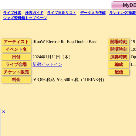
MyD
ライブ
検索
検索
ガイド
ライブ日別
リスト
データ
入力依頼
ランキング
/
新着
ジャズ資料館
トップ
ページ
アーティスト
iKnoW Electric Re-Bop Double Band
開場時刻
19
イベント名
開演時刻
19
日付
2024年1月11日（木）
演奏時間
Op
ライブ会場
新宿ピットイン
編成
La
チケット販売
配信
料金
￥3,850税込 ￥3,500＋税（1DRINK付)
✕