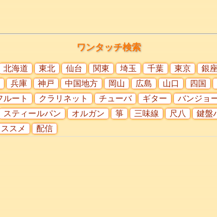
ワンタッチ検索
北海道
東北
仙台
関東
埼玉
千葉
東京
銀
兵庫
神戸
中国地方
岡山
広島
山口
四国
フルート
クラリネット
チューバ
ギター
バンジョ
スティールパン
オルガン
箏
三味線
尺八
鍵盤
オススメ
配信