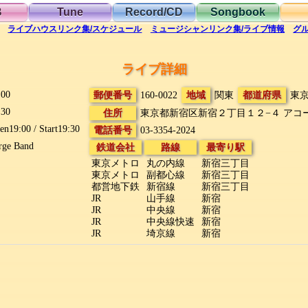
B
Tune
Record/CD
Songbook
ライブハウス
リンク集/スケジュール
ミュージシャン
リンク集/ライブ情報
グ
ライブ詳細
:00
郵便番号
160-0022
地域
関東
都道府県
東
:30
住所
東京都新宿区新宿２丁目１２−４
アコ
en19:00 / Start19:30
電話番号
03-3354-2024
rge Band
鉄道会社
路線
最寄り駅
東京メトロ
丸の内線
新宿三丁目
東京メトロ
副都心線
新宿三丁目
都営地下鉄
新宿線
新宿三丁目
JR
山手線
新宿
JR
中央線
新宿
JR
中央線快速
新宿
JR
埼京線
新宿