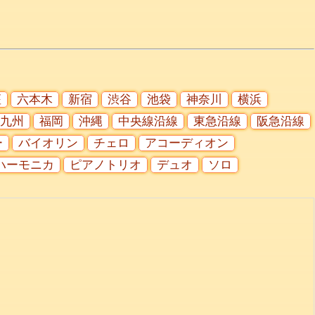
座
六本木
新宿
渋谷
池袋
神奈川
横浜
九州
福岡
沖縄
中央線沿線
東急沿線
阪急沿線
ー
バイオリン
チェロ
アコーディオン
ハーモニカ
ピアノトリオ
デュオ
ソロ