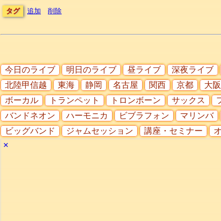
タグ
追加
削除
今日のライブ
明日のライブ
昼ライブ
深夜ライブ
北陸甲信越
東海
静岡
名古屋
関西
京都
大阪
ボーカル
トランペット
トロンボーン
サックス
バンドネオン
ハーモニカ
ビブラフォン
マリンバ
ビッグバンド
ジャムセッション
講座・セミナー
✕