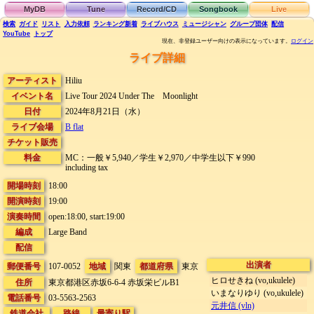
MyDB
Tune
Record/CD
Songbook
Live
検索
ガイド
リスト
入力依頼
ランキング
新着
ライブハウス
ミュージシャン
グループ団体
配信
YouTube
トップ
現在、非登録ユーザー向けの表示になっています。
ログイン
ライブ詳細
アーティスト
Hiliu
イベント名
Live Tour 2024 Under The Moonlight
日付
2024年8月21日（水）
ライブ会場
B flat
チケット販売
料金
MC：一般￥5,940／学生￥2,970／中学生以下￥990
including tax
開場時刻
18:00
開演時刻
19:00
演奏時間
open:18:00, start:19:00
編成
Large Band
配信
出演者
郵便番号
107-0052
地域
関東
都道府県
東京
ヒロせきね (vo,ukulele)
住所
東京都港区赤坂6-6-4
赤坂栄ビルB1
いまなりゆり (vo,ukulele)
電話番号
03-5563-2563
元井信 (vln)
鉄道会社
路線
最寄り駅