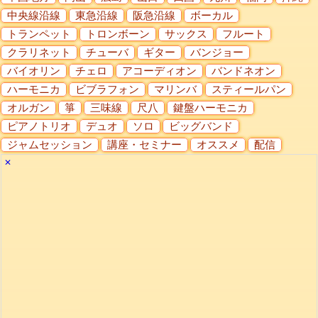
中央線沿線
東急沿線
阪急沿線
ボーカル
トランペット
トロンボーン
サックス
フルート
クラリネット
チューバ
ギター
バンジョー
バイオリン
チェロ
アコーディオン
バンドネオン
ハーモニカ
ビブラフォン
マリンバ
スティールパン
オルガン
箏
三味線
尺八
鍵盤ハーモニカ
ピアノトリオ
デュオ
ソロ
ビッグバンド
ジャムセッション
講座・セミナー
オススメ
配信
✕