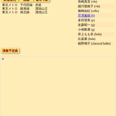
長崎真音 (vln)
東京メトロ
千代田線
赤坂
細川亜維子 (vla)
東京メトロ
銀座線
溜池山王
篠崎由紀 (cello)
東京メトロ
南北線
溜池山王
芹澤薫樹 (b)
多田望美 (p)
友森昭一 (g)
小南数麿 (g)
井上もも衣 (hula)
比嘉紫 (hula)
植野瑚子 (classical ballet)
演奏予定曲
✕