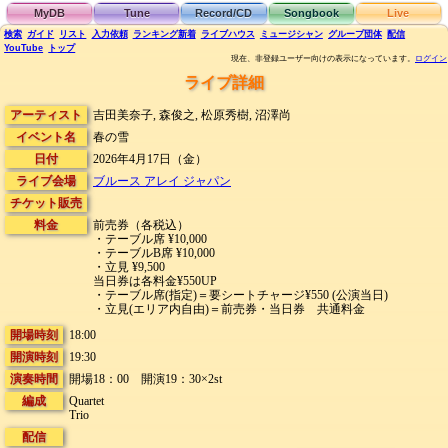
MyDB
Tune
Record/CD
Songbook
Live
検索
ガイド
リスト
入力依頼
ランキング
新着
ライブハウス
ミュージシャン
グループ団体
配信
YouTube
トップ
現在、非登録ユーザー向けの表示になっています。
ログイン
ライブ詳細
アーティスト
吉田美奈子, 森俊之, 松原秀樹, 沼澤尚
イベント名
春の雪
日付
2026年4月17日（金）
ライブ会場
ブルース アレイ ジャパン
チケット販売
料金
前売券（各税込）
・テーブル席 ¥10,000
・テーブルB席 ¥10,000
・立見 ¥9,500
当日券は各料金¥550UP
・テーブル席(指定)＝要シートチャージ¥550 (公演当日)
・立見(エリア内自由)＝前売券・当日券 共通料金
開場時刻
18:00
開演時刻
19:30
演奏時間
開場18：00 開演19：30×2st
編成
Quartet
Trio
配信