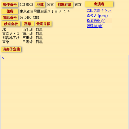
出演者
郵便番号
153-0063
地域
関東
都道府県
東京
吉田美奈子 (vo)
住所
東京都目黒区目黒１丁目３−１４
森俊之 (p,key)
電話番号
03-5496-4381
松原秀樹 (b)
鉄道会社
路線
最寄り駅
沼澤尚 (ds)
JR
山手線
目黒
東京メトロ
南北線
目黒
都営地下鉄
三田線
目黒
東急
目黒線
目黒
演奏予定曲
✕