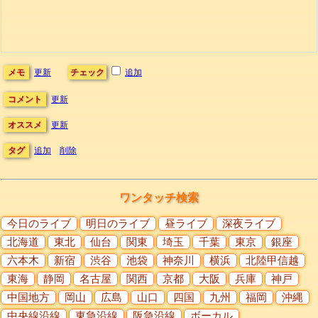
メモ
更新
チェック
追加
コメント
更新
オススメ
更新
タグ
追加
削除
ワンタッチ検索
今日のライブ
明日のライブ
昼ライブ
深夜ライブ
北海道
東北
仙台
関東
埼玉
千葉
東京
銀座
六本木
新宿
渋谷
池袋
神奈川
横浜
北陸甲信越
東海
静岡
名古屋
関西
京都
大阪
兵庫
神戸
中国地方
岡山
広島
山口
四国
九州
福岡
沖縄
中央線沿線
東急沿線
阪急沿線
ボーカル