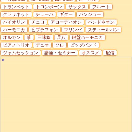
トランペット
トロンボーン
サックス
フルート
クラリネット
チューバ
ギター
バンジョー
バイオリン
チェロ
アコーディオン
バンドネオン
ハーモニカ
ビブラフォン
マリンバ
スティールパン
オルガン
箏
三味線
尺八
鍵盤ハーモニカ
ピアノトリオ
デュオ
ソロ
ビッグバンド
ジャムセッション
講座・セミナー
オススメ
配信
✕