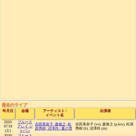
過去のライブ
年月日
会場
アーティスト
/
出演者
イベント名
2026/
ブルース
吉田美奈子, 森俊之, 松
吉田美奈子 (vo), 森俊之 (p,key), 松原
07/18
アレイ ジ
原秀樹, 沼澤尚
/
夏の雪
秀樹 (b), 沼澤尚 (ds)
(土)
ャパン
2026/
ブルース