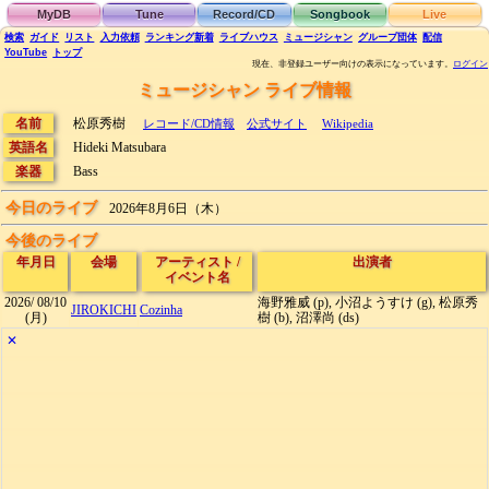
MyDB
Tune
Record/CD
Songbook
Live
検索
ガイド
リスト
入力依頼
ランキング
新着
ライブハウス
ミュージシャン
グループ団体
配信
YouTube
トップ
現在、非登録ユーザー向けの表示になっています。
ログイン
ミュージシャン ライブ情報
名前
松原秀樹
レコード/CD情報
公式サイト
Wikipedia
英語名
Hideki Matsubara
楽器
Bass
今日のライブ
2026年8月6日（木）
今後のライブ
年月日
会場
アーティスト
/
出演者
イベント名
2026/
08/10
海野雅威 (p), 小沼ようすけ (g), 松原秀
JIROKICHI
Cozinha
(月)
樹 (b), 沼澤尚 (ds)
✕