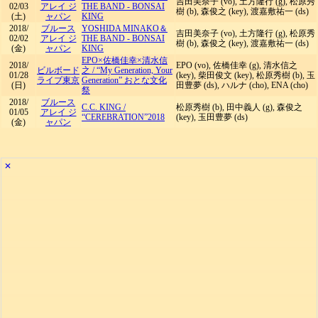
吉田美奈子 (vo), 土方隆行 (g), 松原秀
02/03
アレイ ジ
THE BAND - BONSAI
樹 (b), 森俊之 (key), 渡嘉敷祐一 (ds)
(土)
ャパン
KING
2018/
ブルース
YOSHIDA MINAKO＆
吉田美奈子 (vo), 土方隆行 (g), 松原秀
02/02
アレイ ジ
THE BAND - BONSAI
樹 (b), 森俊之 (key), 渡嘉敷祐一 (ds)
(金)
ャパン
KING
EPO×佐橋佳幸×清水信
2018/
EPO (vo), 佐橋佳幸 (g), 清水信之
ビルボード
之
/
“My Generation, Your
01/28
(key), 柴田俊文 (key), 松原秀樹 (b), 玉
ライブ東京
Generation” おとな文化
(日)
田豊夢 (ds), ハルナ (cho), ENA (cho)
祭
2018/
ブルース
C.C. KING
/
松原秀樹 (b), 田中義人 (g), 森俊之
01/05
アレイ ジ
“CEREBRATION”2018
(key), 玉田豊夢 (ds)
(金)
ャパン
✕