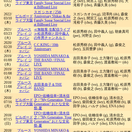
03/22
之 (key), 間宮工 (g), 松原秀樹 (b), 大
ライブ東京
Family Sugar Special Live
(火)
滝裕子 (cho), 斉藤久美 (cho)
at Billboard Live
スガ シカオ
/
25th
2022/
スガシカオ (vo,g), 沼澤尚 (ds), 森俊
ビルボード
Anniversary Shikao & the
03/10
之 (key), 間宮工 (g), 松原秀樹 (b), 大
ライブ大阪
Family Sugar Special Live
(木)
滝裕子 (cho), 斉藤久美 (cho)
at Billboard Live
2021/
ブルース
≪無観客 生配信ライブ
松原秀樹 (b), 田中義人 (g), 朝倉真司
03/23
アレイ ジ
≫松原秀樹と田中義人
(per), 河野圭 (key)
(火)
ャパン
の年男チャンネル！
2020/
ブルース
C.C.KING
/
10th
松原秀樹 (b), 田中義人 (g), 森俊之
02/20
アレイ ジ
Anniversary
(key), 玉田豊夢 (ds)
(木)
ャパン
2019/
ブルース
YOSHIDA MINAKO＆
吉田美奈子 (vo), 土方隆行 (g), 松原秀
01/09
アレイ ジ
THE BAND
/
FINAL
樹 (b), 森俊之 (key), 渡嘉敷祐一 (ds)
(水)
ャパン
LIVE
2019/
ブルース
YOSHIDA MINAKO＆
吉田美奈子 (vo), 土方隆行 (g), 松原秀
01/08
アレイ ジ
THE BAND
/
FINAL
樹 (b), 森俊之 (key), 渡嘉敷祐一 (ds)
(火)
ャパン
LIVE
2018/
ブルース
吉田美奈子＆THE
吉田美奈子 (vo), 土方隆行 (g), 松原秀
11/08
アレイ ジ
BAND
樹 (b), 森俊之 (key), 渡嘉敷祐一 (ds)
(木)
ャパン
EPO×佐橋佳幸×清水信
2018/
EPO (vo), 佐橋佳幸 (g), 清水信之
ビルボード
之
/
“My Generation, Your
07/16
(key), 柴田俊文 (key), 松原秀樹 (b), 坂
ライブ大阪
Generation” おとな文化
(月)
田学 (ds), ハルナ (cho), ENA (cho)
祭-夏
EPO×佐橋佳幸×清水信
2018/
EPO (vo), 佐橋佳幸 (g), 清水信之
ビルボード
之
/
“My Generation, Your
07/15
(key), 柴田俊文 (key), 松原秀樹 (b), 坂
ライブ東京
Generation” おとな文化
(日)
田学 (ds), ハルナ (cho), ENA (cho)
祭-夏
2018/
ブルース
YOSHIDA MINAKO＆