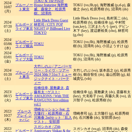
TOKU & The Power
2024/
ブルーノー
House featuring 海野雅
TOKU (vo,flh,tp), 海野雅威 (p,el-p), 森
10/07
ト東京
威、森俊之、松原秀
俊之 (key), 松原秀樹 (b), 沼澤尚 (ds)
(月)
樹、沼澤尚
Little Black Dress (vo), 島村英二 (ds),
Little Black Dress Guest
2024/
松原秀樹 (b), 佐橋佳幸 (g), 中村哲
ビルボード
林哲司
/
CITY POP
07/20
(sax,key), 三沢またろう (per), デビン
ライブ東京
NIGHT @ Billboard Live
(土)
木下 (key), 渡辺磨裕美 (cho), 林哲司
TOKYO
(g,cho)
2024/
ビルボード
TOKU (vo,flh), 海野雅威 (p), 松原秀
03/06
TOKU
ライブ横浜
樹 (b), 沼澤尚 (ds), 小沼ようすけ (g)
(水)
2024/
ビルボード
TOKU (vo,flh), 海野雅威 (p), 松原秀
03/01
TOKU
ライブ大阪
樹 (b), 沼澤尚 (ds)
(金)
大竹しのぶ
/
アニバーサ
2024/
リー・ライヴ・ツアー
大竹しのぶ (vo), 坂本昌之 (p), 松原秀
ブルーノー
01/20
2024 50th？51st？ミュー
樹 (b), 鶴谷智生 (ds), 遠山哲朗 (g), 結
ト東京
(土)
ジックナイト・パーテ
城貴弘 (vib)
ィー
佐橋佳幸, 屋敷豪太, 斎
2023/
藤有太 <ゲスト>
佐橋佳幸 (g), 屋敷豪太 (ds), 斎藤有太
ビルボード
08/15
AMAZONS
/
With THE
(key), 大滝裕子 (vo), 斉藤久美 (vo), 吉
ライブ東京
(火)
RAWGUNS first edition
川智子 (vo), 松原秀樹 (b)
vol.1
増崎セッション feat. 土
2022/
ブルース
方隆行・松原秀樹・石
増崎孝司 (g), 土方隆行 (g), 松原秀樹
10/27
アレイ ジ
川雅春 2ndセット「乱入
(b), 石川雅春 (ds), 安部潤 (key)
(木)
ャパン
ゲスト」 安部潤
スガシカオ
/
25th
2022/
スガシカオ (vo,g), 沼澤尚 (ds), 森俊
ビルボード
Anniversary Shikao & the