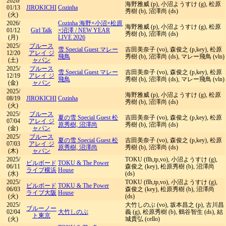
2026/
海野雅威 (p), 小沼ようすけ (g), 松原
01/13
JIROKICHI
Cozinha
秀樹 (b), 沼澤尚 (ds)
(火)
2026/
Cozinha 海野×小沼×松原
海野雅威 (p), 小沼ようすけ (g), 松原
01/12
Girl Talk
×沼澤
/
NEW YEAR
秀樹 (b), 沼澤尚 (ds)
(月)
LIVE 2026
2025/
ブルース
雪 Special Guest マレー
吉田美奈子 (vo), 森俊之 (p,key), 松原
12/20
アレイ ジ
飛鳥
秀樹 (b), 沼澤尚 (ds), マレー飛鳥 (vln)
(土)
ャパン
2025/
ブルース
雪 Special Guest マレー
吉田美奈子 (vo), 森俊之 (p,key), 松原
12/19
アレイ ジ
飛鳥
秀樹 (b), 沼澤尚 (ds), マレー飛鳥 (vln)
(金)
ャパン
2025/
海野雅威 (p), 小沼ようすけ (g), 松原
08/19
JIROKICHI
Cozinha
秀樹 (b), 沼澤尚 (ds)
(火)
2025/
ブルース
夏の雪 Special Guest 松
吉田美奈子 (vo), 森俊之 (p,key), 松原
07/04
アレイ ジ
原秀樹, 沼澤尚
秀樹 (b), 沼澤尚 (ds)
(金)
ャパン
2025/
ブルース
夏の雪 Special Guest 松
吉田美奈子 (vo), 森俊之 (p,key), 松原
07/03
アレイ ジ
原秀樹, 沼澤尚
秀樹 (b), 沼澤尚 (ds)
(木)
ャパン
2025/
TOKU (flh,tp,vo), 小沼ようすけ (g),
ビルボード
TOKU & The Power
06/11
森俊之 (key), 松原秀樹 (b), 沼澤尚
ライブ横浜
House
(水)
(ds)
2025/
TOKU (flh,tp,vo), 小沼ようすけ (g),
ビルボード
TOKU & The Power
06/03
森俊之 (key), 松原秀樹 (b), 沼澤尚
ライブ大阪
House
(火)
(ds)
2025/
大竹しのぶ (vo), 坂本昌之 (p), 古川昌
ブルーノー
02/04
大竹しのぶ
義 (g), 松原秀樹 (b), 鶴谷智生 (ds), 結
ト東京
(火)
城貴弘 (cello)