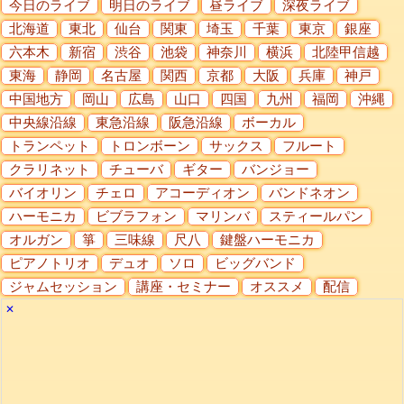
今日のライブ
明日のライブ
昼ライブ
深夜ライブ
北海道
東北
仙台
関東
埼玉
千葉
東京
銀座
六本木
新宿
渋谷
池袋
神奈川
横浜
北陸甲信越
東海
静岡
名古屋
関西
京都
大阪
兵庫
神戸
中国地方
岡山
広島
山口
四国
九州
福岡
沖縄
中央線沿線
東急沿線
阪急沿線
ボーカル
トランペット
トロンボーン
サックス
フルート
クラリネット
チューバ
ギター
バンジョー
バイオリン
チェロ
アコーディオン
バンドネオン
ハーモニカ
ビブラフォン
マリンバ
スティールパン
オルガン
箏
三味線
尺八
鍵盤ハーモニカ
ピアノトリオ
デュオ
ソロ
ビッグバンド
ジャムセッション
講座・セミナー
オススメ
配信
✕