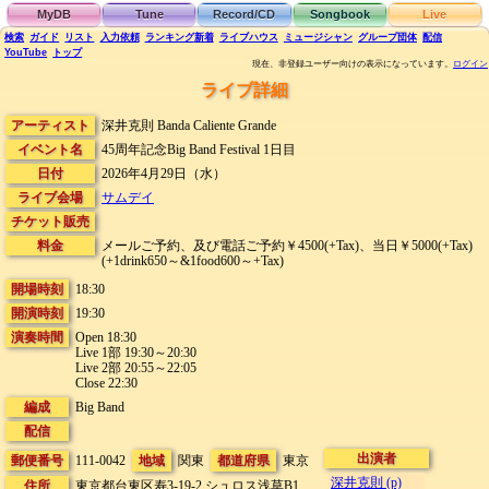
MyDB
Tune
Record/CD
Songbook
Live
検索
ガイド
リスト
入力依頼
ランキング
新着
ライブハウス
ミュージシャン
グループ団体
配信
YouTube
トップ
現在、非登録ユーザー向けの表示になっています。
ログイン
ライブ詳細
アーティスト
深井克則 Banda Caliente Grande
イベント名
45周年記念Big Band Festival 1日目
日付
2026年4月29日（水）
ライブ会場
サムデイ
チケット販売
料金
メールご予約、及び電話ご予約￥4500(+Tax)、当日￥5000(+Tax)
(+1drink650～&1food600～+Tax)
開場時刻
18:30
開演時刻
19:30
演奏時間
Open 18:30
Live 1部 19:30～20:30
Live 2部 20:55～22:05
Close 22:30
編成
Big Band
配信
出演者
郵便番号
111-0042
地域
関東
都道府県
東京
深井克則 (p)
住所
東京都台東区寿3-19-2
シュロス浅草B1