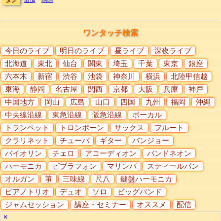
ワンタッチ検索
今日のライブ
明日のライブ
昼ライブ
深夜ライブ
北海道
東北
仙台
関東
埼玉
千葉
東京
銀座
六本木
新宿
渋谷
池袋
神奈川
横浜
北陸甲信越
東海
静岡
名古屋
関西
京都
大阪
兵庫
神戸
中国地方
岡山
広島
山口
四国
九州
福岡
沖縄
中央線沿線
東急沿線
阪急沿線
ボーカル
トランペット
トロンボーン
サックス
フルート
クラリネット
チューバ
ギター
バンジョー
バイオリン
チェロ
アコーディオン
バンドネオン
ハーモニカ
ビブラフォン
マリンバ
スティールパン
オルガン
箏
三味線
尺八
鍵盤ハーモニカ
ピアノトリオ
デュオ
ソロ
ビッグバンド
ジャムセッション
講座・セミナー
オススメ
配信
✕