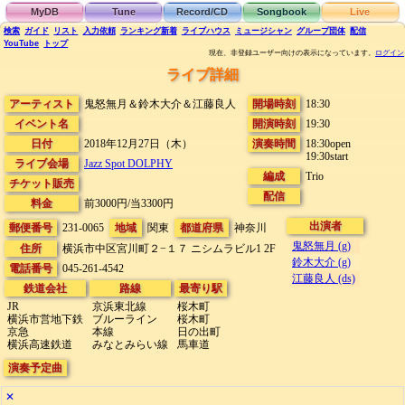
MyDB
Tune
Record/CD
Songbook
Live
検索
ガイド
リスト
入力依頼
ランキング
新着
ライブハウス
ミュージシャン
グループ団体
配信
YouTube
トップ
現在、非登録ユーザー向けの表示になっています。
ログイン
ライブ詳細
アーティスト
鬼怒無月＆鈴木大介＆江藤良人
開場時刻
18:30
イベント名
開演時刻
19:30
日付
2018年12月27日（木）
演奏時間
18:30open
19:30start
ライブ会場
Jazz Spot DOLPHY
編成
Trio
チケット販売
配信
料金
前3000円/当3300円
出演者
郵便番号
231-0065
地域
関東
都道府県
神奈川
鬼怒無月 (g)
住所
横浜市中区宮川町２−１７
ニシムラビル1 2F
鈴木大介 (g)
電話番号
045-261-4542
江藤良人 (ds)
鉄道会社
路線
最寄り駅
JR
京浜東北線
桜木町
横浜市営地下鉄
ブルーライン
桜木町
京急
本線
日の出町
横浜高速鉄道
みなとみらい線
馬車道
演奏予定曲
✕