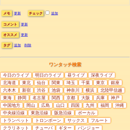
メモ
更新
チェック
追加
コメント
更新
オススメ
更新
タグ
追加
削除
ワンタッチ検索
今日のライブ
明日のライブ
昼ライブ
深夜ライブ
北海道
東北
仙台
関東
埼玉
千葉
東京
銀座
六本木
新宿
渋谷
池袋
神奈川
横浜
北陸甲信越
東海
静岡
名古屋
関西
京都
大阪
兵庫
神戸
中国地方
岡山
広島
山口
四国
九州
福岡
沖縄
中央線沿線
東急沿線
阪急沿線
ボーカル
トランペット
トロンボーン
サックス
フルート
クラリネット
チューバ
ギター
バンジョー