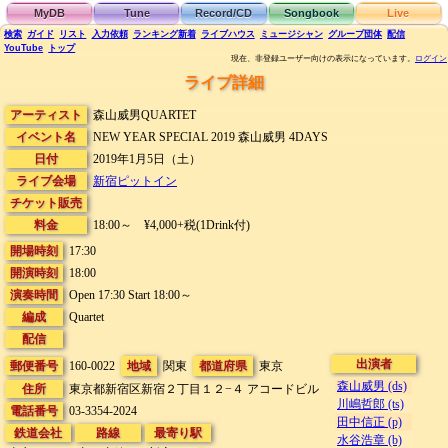
MyDB
Tune
Record/CD
Songbook
Live
検索
ガイド
リスト
入力依頼
ランキング
新着
ライブハウス
ミュージシャン
グループ団体
配信
YouTube
トップ
現在、非登録ユーザー向けの表示になっています。
ログイン
ライブ詳細
アーティスト
森山威男QUARTET
イベント名
NEW YEAR SPECIAL 2019 森山威男 4DAYS
日付
2019年1月5日（土）
ライブ会場
新宿ピットイン
チケット販売
料金
18:00～ ¥4,000+税(1Drink付)
開場時刻
17:30
開演時刻
18:00
演奏時間
Open 17:30 Start 18:00～
編成
Quartet
配信
出演者
郵便番号
160-0022
地域
関東
都道府県
東京
森山威男 (ds)
住所
東京都新宿区新宿２丁目１２−４
アコードビル
川嶋哲郎 (ts)
電話番号
03-3354-2024
田中信正 (p)
鉄道会社
路線
最寄り駅
水谷浩章 (b)