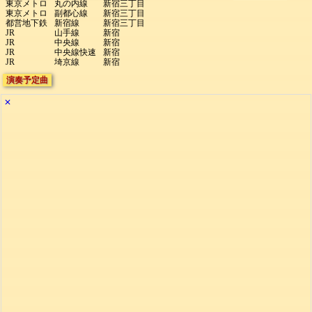
東京メトロ
丸の内線
新宿三丁目
東京メトロ
副都心線
新宿三丁目
都営地下鉄
新宿線
新宿三丁目
JR
山手線
新宿
JR
中央線
新宿
JR
中央線快速
新宿
JR
埼京線
新宿
演奏予定曲
✕