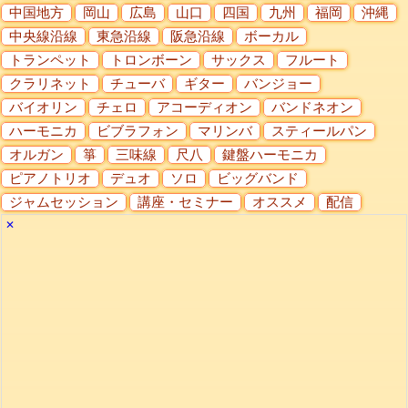
中国地方
岡山
広島
山口
四国
九州
福岡
沖縄
中央線沿線
東急沿線
阪急沿線
ボーカル
トランペット
トロンボーン
サックス
フルート
クラリネット
チューバ
ギター
バンジョー
バイオリン
チェロ
アコーディオン
バンドネオン
ハーモニカ
ビブラフォン
マリンバ
スティールパン
オルガン
箏
三味線
尺八
鍵盤ハーモニカ
ピアノトリオ
デュオ
ソロ
ビッグバンド
ジャムセッション
講座・セミナー
オススメ
配信
✕