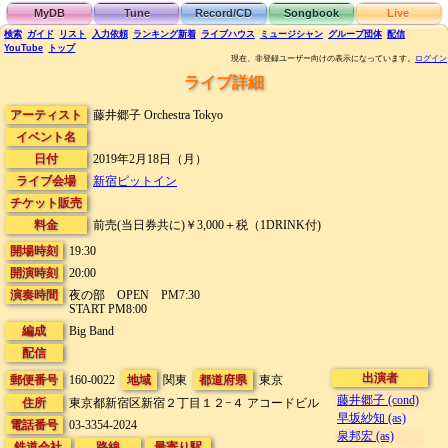
MyDB
Tune
Record/CD
Songbook
Live
検索
ガイド
リスト
入力依頼
ランキング
新着
ライブハウス
ミュージシャン
グループ団体
配信
YouTube
トップ
現在、非登録ユーザー向けの表示になっています。
ログイン
ライブ詳細
アーティスト
藤井郷子 Orchestra Tokyo
イベント名
日付
2019年2月18日（月）
ライブ会場
新宿ピットイン
チケット販売
料金
前売(当日券共に)￥3,000＋税（1DRINK付)
開場時刻
19:30
開演時刻
20:00
演奏時間
夜の部 OPEN PM7:30
START PM8:00
編成
Big Band
配信
出演者
郵便番号
160-0022
地域
関東
都道府県
東京
藤井郷子 (cond)
住所
東京都新宿区新宿２丁目１２−４
アコードビル
早坂紗知 (as)
電話番号
03-3354-2024
泉邦宏 (as)
鉄道会社
路線
最寄り駅