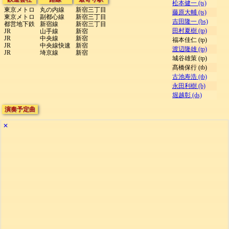
松本健一 (ts)
東京メトロ
丸の内線
新宿三丁目
藤原大輔 (ts)
東京メトロ
副都心線
新宿三丁目
吉田隆一 (bs)
都営地下鉄
新宿線
新宿三丁目
田村夏樹 (tp)
JR
山手線
新宿
JR
中央線
新宿
福本佳仁 (tp)
JR
中央線快速
新宿
渡辺隆雄 (tp)
JR
埼京線
新宿
城谷雄策 (tp)
髙橋保行 (tb)
古池寿浩 (tb)
永田利樹 (b)
堀越彰 (ds)
演奏予定曲
✕