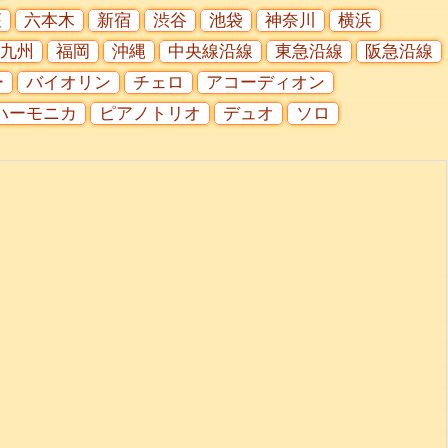
座
六本木
新宿
渋谷
池袋
神奈川
横浜
九州
福岡
沖縄
中央線沿線
東急沿線
阪急沿線
ー
バイオリン
チェロ
アコーディオン
ハーモニカ
ピアノトリオ
デュオ
ソロ