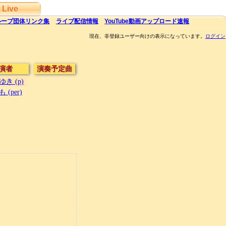
Live
ループ団体
リンク集
ライブ
配信
情報
YouTube
動画アップロード速報
現在、非登録ユーザー向けの表示になっています。
ログイン
演者
演奏予定曲
き (p)
(per)