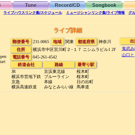
B
Tune
Record/CD
Songbook
ライブハウス
リンク集/スケジュール
ミュージシャン
リンク集/ライブ情報
グ
ライブ詳細
出
郵便番号
231-0065
地域
関東
都道府県
神奈川
鬼武みゆ
住所
横浜市中区宮川町２−１７
ニシムラビル1 2F
山口とも 
open
電話番号
045-261-4542
tart
鉄道会社
路線
最寄り駅
JR
京浜東北線
桜木町
横浜市営地下鉄
ブルーライン
桜木町
京急
本線
日の出町
横浜高速鉄道
みなとみらい線
馬車道