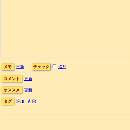
メモ
更新
チェック
追加
コメント
更新
オススメ
更新
タグ
追加
削除