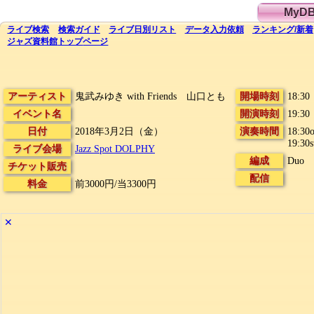
MyD
ライブ
検索
検索
ガイド
ライブ日別
リスト
データ
入力依頼
ランキング
/
新着
ジャズ資料館
トップ
ページ
アーティスト
鬼武みゆき with Friends 山口とも
開場時刻
18:30
イベント名
開演時刻
19:30
日付
2018年3月2日（金）
演奏時間
18:30
19:30s
ライブ会場
Jazz Spot DOLPHY
編成
Duo
チケット販売
配信
料金
前3000円/当3300円
✕