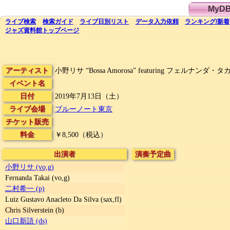
MyD
ライブ
検索
検索
ガイド
ライブ日別
リスト
データ
入力依頼
ランキング
/
新着
ジャズ資料館
トップ
ページ
アーティスト
小野リサ “Bossa Amorosa” featuring フェルナンダ・タ
イベント名
日付
2019年7月13日（土）
ライブ会場
ブルーノート東京
チケット販売
料金
￥8,500（税込）
出演者
演奏予定曲
小野リサ (vo,g)
Fernanda Takai (vo,g)
二村希一 (p)
Luiz Gustavo Anacleto Da Silva (sax,fl)
Chris Silverstein (b)
山口新語 (ds)