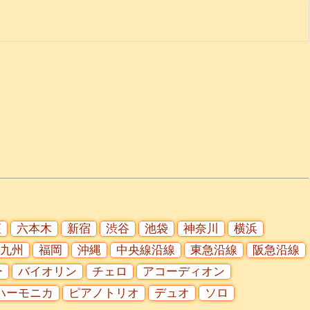
座
六本木
新宿
渋谷
池袋
神奈川
横浜
九州
福岡
沖縄
中央線沿線
東急沿線
阪急沿線
ー
バイオリン
チェロ
アコーディオン
ハーモニカ
ピアノトリオ
デュオ
ソロ