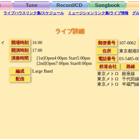
B
Tune
Record/CD
Songbook
ライブハウス
リンク集/スケジュール
ミュージシャン
リンク集/ライブ情報
グ
ライブ詳細
カイ
開場時刻
16:00
郵便番号
107-0062
開演時刻
17:00
住所
東京都港
演奏時間
[1st]Open4:00pm Start5:00pm
電話番号
03-5485-0
[2nd]Open7:00pm Start8:00pm
鉄道会社
路線
編成
Large Band
東京メトロ
銀座線
配信
東京メトロ
千代田
東京メトロ
半蔵門