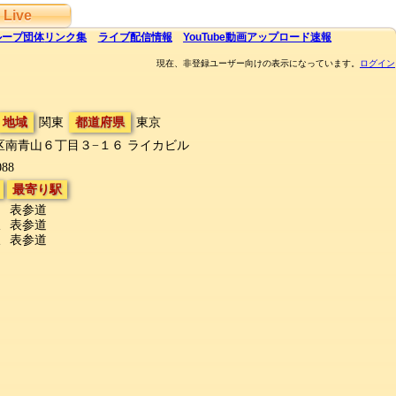
Live
ループ団体
リンク集
ライブ
配信
情報
YouTube
動画アップロード速報
現在、非登録ユーザー向けの表示になっています。
ログイン
地域
関東
都道府県
東京
区南青山６丁目３−１６
ライカビル
088
最寄り駅
表参道
線
表参道
線
表参道