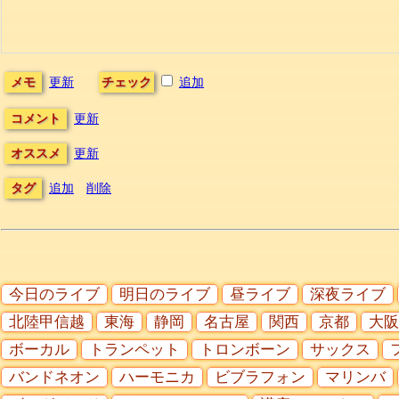
メモ
更新
チェック
追加
コメント
更新
オススメ
更新
タグ
追加
削除
今日のライブ
明日のライブ
昼ライブ
深夜ライブ
北陸甲信越
東海
静岡
名古屋
関西
京都
大阪
ボーカル
トランペット
トロンボーン
サックス
バンドネオン
ハーモニカ
ビブラフォン
マリンバ