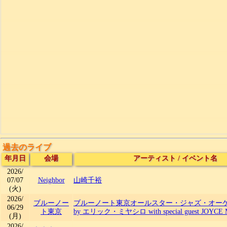
過去のライブ
年月日
会場
アーティスト
/
イベント名
2026/
07/07
Neighbor
山崎千裕
(火)
2026/
ブルーノー
ブルーノート東京オールスター・ジャズ・オーケストラ
06/29
ト東京
by エリック・ミヤシロ with special guest JOYCE
(月)
2026/