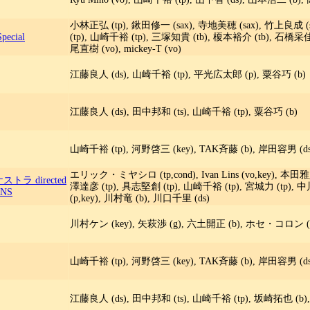
小林正弘 (tp), 鍬田修一 (sax), 寺地美穂 (sax), 竹上良成 (s
Special
(tp), 山崎千裕 (tp), 三塚知貴 (tb), 榎本裕介 (tb), 石橋采佳
尾直樹 (vo), mickey-T (vo)
江藤良人 (ds), 山崎千裕 (tp), 平光広太郎 (p), 粟谷巧 (b)
江藤良人 (ds), 田中邦和 (ts), 山崎千裕 (tp), 粟谷巧 (b)
山崎千裕 (tp), 河野啓三 (key), TAK斉藤 (b), 岸田容男 (ds
エリック・ミヤシロ (tp,cond), Ivan Lins (vo,key), 本田雅
 directed
澤達彦 (tp), 具志堅創 (tp), 山崎千裕 (tp), 宮城力 (tp),
INS
(p,key), 川村竜 (b), 川口千里 (ds)
川村ケン (key), 矢萩渉 (g), 六土開正 (b), ホセ・コロン (d
山崎千裕 (tp), 河野啓三 (key), TAK斉藤 (b), 岸田容男 (ds
江藤良人 (ds), 田中邦和 (ts), 山崎千裕 (tp), 坂崎拓也 (b)