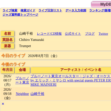
MyD
ライブ
検索
検索
ガイド
ライブ日別
リスト
データ
入力依頼
ランキング
/
新着
ジャズ資料館
トップ
ページ
名前
山崎千裕
レコード/CD情報
公式サイト
ブログ
Twitter
英語名
Chihiro Yamazaki
楽器
Trumpet
今日のライブ
2026年8月7日（金）
今後のライブ
年月日
会場
アーティスト
/
イベント名
2026/
ブルーノート東京オールスター・ジャズ・オーケストラ d
ブルーノ
08/17
by エリック・ミヤシロ with special guests PETER ER
ート東京
(月)
MIKE MAINIERI
2026/
09/18
Neighbor
山崎千裕
(金)
✕