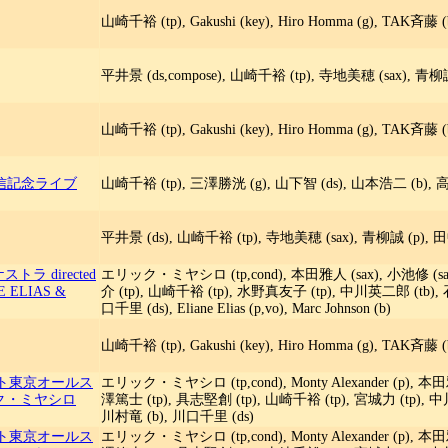
山崎千裕 (tp), Gakushi (key), Hiro Homma (g), TAK斉藤 
平井景 (ds,compose), 山崎千裕 (tp), 寺地美穂 (sax), 青
山崎千裕 (tp), Gakushi (key), Hiro Homma (g), TAK斉藤 
信記念ライブ
山崎千裕 (tp), 三澤勝洸 (g), 山下智 (ds), 山本浩二 (b), 高
平井景 (ds), 山崎千裕 (tp), 寺地美穂 (sax), 青柳誠 (p), 
 directed
エリック・ミヤシロ (tp,cond), 本田雅人 (sax), 小池修 (sax
E ELIAS &
介 (tp), 山崎千裕 (tp), 水野真友子 (tp), 中川英二郎 (tb),
口千里 (ds), Eliane Elias (p,vo), Marc Johnson (b)
山崎千裕 (tp), Gakushi (key), Hiro Homma (g), TAK斉藤 
 ブルーノート東京オールス
エリック・ミヤシロ (tp,cond), Monty Alexander (p), 本田
リック・ミヤシロ
澤篤士 (tp), 具志堅創 (tp), 山崎千裕 (tp), 宮城力 (tp), 
川村竜 (b), 川口千里 (ds)
 ブルーノート東京オールス
エリック・ミヤシロ (tp,cond), Monty Alexander (p), 本田