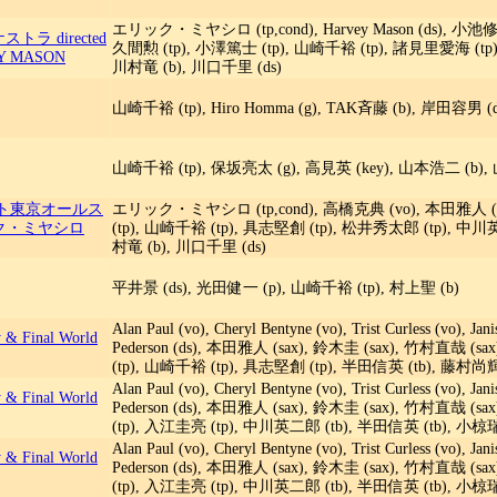
エリック・ミヤシロ (tp,cond), Harvey Mason (ds), 小池修 
 directed
久間勲 (tp), 小澤篤士 (tp), 山崎千裕 (tp), 諸見里愛海 (tp)
EY MASON
川村竜 (b), 川口千里 (ds)
山崎千裕 (tp), Hiro Homma (g), TAK斉藤 (b), 岸田容男 (d
山崎千裕 (tp), 保坂亮太 (g), 高見英 (key), 山本浩二 (b), 
 ブルーノート東京オールス
エリック・ミヤシロ (tp,cond), 高橋克典 (vo), 本田雅人 (sax
リック・ミヤシロ
(tp), 山崎千裕 (tp), 具志堅創 (tp), 松井秀太郎 (tp), 中川
村竜 (b), 川口千里 (ds)
平井景 (ds), 光田健一 (p), 山崎千裕 (tp), 村上聖 (b)
Alan Paul (vo), Cheryl Bentyne (vo), Trist Curless (vo), Jan
y & Final World
Pederson (ds), 本田雅人 (sax), 鈴木圭 (sax), 竹村直哉
(tp), 山崎千裕 (tp), 具志堅創 (tp), 半田信英 (tb), 藤村尚輝
Alan Paul (vo), Cheryl Bentyne (vo), Trist Curless (vo), Jan
y & Final World
Pederson (ds), 本田雅人 (sax), 鈴木圭 (sax), 竹村直哉 (
(tp), 入江圭亮 (tp), 中川英二郎 (tb), 半田信英 (tb), 小椋瑞
Alan Paul (vo), Cheryl Bentyne (vo), Trist Curless (vo), Jan
y & Final World
Pederson (ds), 本田雅人 (sax), 鈴木圭 (sax), 竹村直哉 (
(tp), 入江圭亮 (tp), 中川英二郎 (tb), 半田信英 (tb), 小椋瑞