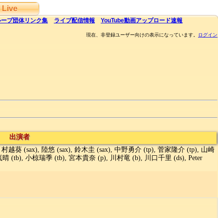
Live
ループ団体
リンク集
ライブ
配信
情報
YouTube
動画アップロード速報
現在、非登録ユーザー向けの表示になっています。
ログイン
出演者
越葵 (sax), 陸悠 (sax), 鈴木圭 (sax), 中野勇介 (tp), 菅家隆介 (tp), 山崎
 (tb), 小椋瑞季 (tb), 宮本貴奈 (p), 川村竜 (b), 川口千里 (ds), Peter