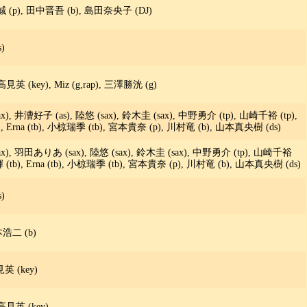
柳誠 (p), 田中晋吾 (b), 島田奈央子 (DJ)
)
高見英 (key), Miz (g,rap), 三澤勝洸 (g)
 井漕好子 (as), 陸悠 (sax), 鈴木圭 (sax), 中野勇介 (tp), 山崎千裕 (tp),
 Erna (tb), 小椋瑞季 (tb), 宮本貴奈 (p), 川村竜 (b), 山本真央樹 (ds)
), 羽田ありあ (sax), 陸悠 (sax), 鈴木圭 (sax), 中野勇介 (tp), 山崎千裕
(tb), Erna (tb), 小椋瑞季 (tb), 宮本貴奈 (p), 川村竜 (b), 山本真央樹 (ds)
)
本浩二 (b)
見英 (key)
 高見英 (key)