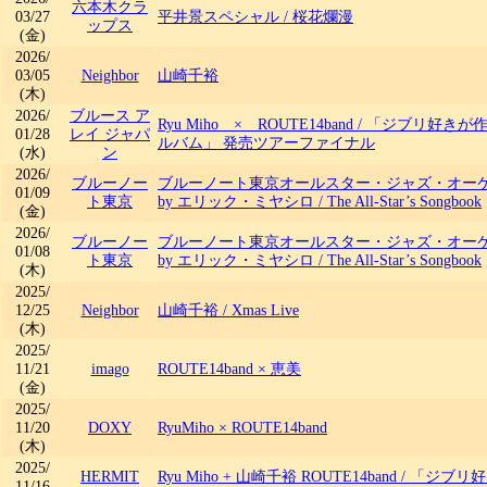
六本木クラ
03/27
平井景スペシャル
/
桜花爛漫
ップス
(金)
2026/
03/05
Neighbor
山崎千裕
(木)
2026/
ブルース ア
Ryu Miho × ROUTE14band
/
「ジブリ好きが
01/28
レイ ジャパ
ルバム」 発売ツアーファイナル
(水)
ン
2026/
ブルーノー
ブルーノート東京オールスター・ジャズ・オーケストラ
01/09
ト東京
by エリック・ミヤシロ
/
The All-Star’s Songbook
(金)
2026/
ブルーノー
ブルーノート東京オールスター・ジャズ・オーケストラ
01/08
ト東京
by エリック・ミヤシロ
/
The All-Star’s Songbook
(木)
2025/
12/25
Neighbor
山崎千裕
/
Xmas Live
(木)
2025/
11/21
imago
ROUTE14band × 恵美
(金)
2025/
11/20
DOXY
RyuMiho × ROUTE14band
(木)
2025/
HERMIT
Ryu Miho + 山崎千裕 ROUTE14band
/
「ジブリ好
11/16