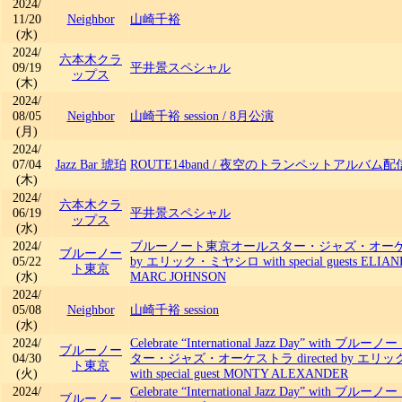
2024/
11/20
Neighbor
山崎千裕
(水)
2024/
六本木クラ
09/19
平井景スペシャル
ップス
(木)
2024/
08/05
Neighbor
山崎千裕 session
/
8月公演
(月)
2024/
07/04
Jazz Bar 琥珀
ROUTE14band
/
夜空のトランペットアルバム配
(木)
2024/
六本木クラ
06/19
平井景スペシャル
ップス
(水)
2024/
ブルーノート東京オールスター・ジャズ・オーケストラ
ブルーノー
05/22
by エリック・ミヤシロ with special guests ELIAN
ト東京
(水)
MARC JOHNSON
2024/
05/08
Neighbor
山崎千裕 session
(水)
2024/
Celebrate “International Jazz Day” with
ブルーノー
04/30
ター・ジャズ・オーケストラ directed by エ
ト東京
(火)
with special guest MONTY ALEXANDER
2024/
Celebrate “International Jazz Day” with
ブルーノー