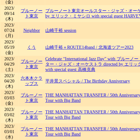
(金)
2023/
ブルーノー
ブルーノート東京オールスター・ジャズ・オーケストラ
09/14
ト東京
by エリック・ミヤシロ with special guest HARV
(木)
2023/
07/24
Neighbor
山崎千裕 session
(月)
2023/
05/19
くう
山崎千裕＋ROUTE14band
/
北海道ツアー2023
(金)
2023/
Celebrate “International Jazz Day” with
ブルーノー
04/29
ター・ジャズ・オーケストラ directed by エ
ト東京
(土)
with special guest 高橋克典
2023/
六本木クラ
04/20
平井景スペシャル
/
The Birthday Anniversary
ップス
(木)
2023/
ブルーノー
THE MANHATTAN TRANSFER
/
50th Anniversar
03/03
ト東京
Tour with Big Band
(金)
2023/
ブルーノー
THE MANHATTAN TRANSFER
/
50th Anniversar
03/02
ト東京
Tour with Big Band
(木)
2023/
ブルーノー
THE MANHATTAN TRANSFER
/
50th Anniversar
03/01
ト東京
Tour with Big Band
(水)