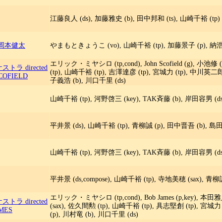
江藤良人 (ds), 加藤雅史 (b), 田中邦和 (ts), 山崎千裕 (tp)
 岡本健太
やまもときょうこ (vo), 山崎千裕 (tp), 加藤景子 (p), 納浩一
エリック・ミヤシロ (tp,cond), John Scofield (g), 小池修 
 directed
(tp), 山崎千裕 (tp), 吉澤達彦 (tp), 宮城力 (tp), 中川英二郎
SCOFIELD
子義浩 (b), 川口千里 (ds)
山崎千裕 (tp), 河野啓三 (key), TAK斉藤 (b), 岸田容男 (ds
平井景 (ds), 山崎千裕 (tp), 青柳誠 (p), 田中晋吾 (b), 島
山崎千裕 (tp), 河野啓三 (key), TAK斉藤 (b), 岸田容男 (ds
平井景 (ds,compose), 山崎千裕 (tp), 寺地美穂 (sax), 青
エリック・ミヤシロ (tp,cond), Bob James (p,key), 本田
 directed
(sax), 佐久間勲 (tp), 山崎千裕 (tp), 具志堅創 (tp), 宮城力
AMES
(p), 川村竜 (b), 川口千里 (ds)