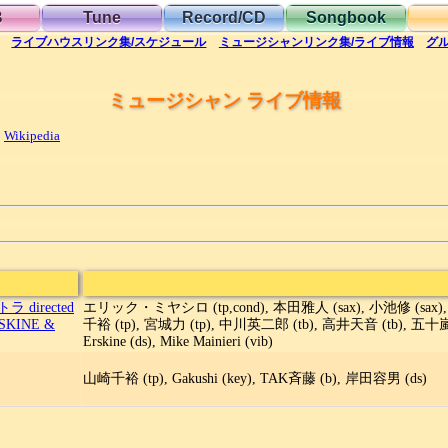
B
Tune
Record/CD
Songbook
ライブハウス
リンク集/スケジュール
ミュージシャン
リンク集/ライブ情報
グ
ミュージシャン ライブ情報
Wikipedia
irected
エリック・ミヤシロ (tp,cond), 本田雅人 (sax), 小池修 (sax), 村
SKINE &
千裕 (tp), 宮城力 (tp), 中川英二郎 (tb), 高井天音 (tb), 五十嵐晴
Erskine (ds), Mike Mainieri (vib)
山崎千裕 (tp), Gakushi (key), TAK斉藤 (b), 岸田容男 (ds)