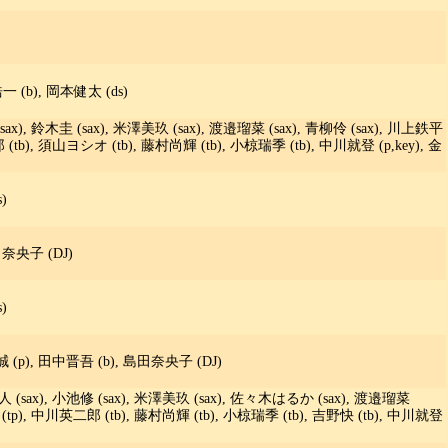
 (b), 岡本健太 (ds)
(sax), 鈴木圭 (sax), 米澤美玖 (sax), 渡邉瑠菜 (sax), 青柳伶 (sax), 川上鉄平
 (tb), 須山ヨシオ (tb), 藤村尚輝 (tb), 小椋瑞季 (tb), 中川就登 (p,key), 金
)
田奈央子 (DJ)
)
柳誠 (p), 田中晋吾 (b), 島田奈央子 (DJ)
雅人 (sax), 小池修 (sax), 米澤美玖 (sax), 佐々木はるか (sax), 渡邉瑠菜
 (tp), 中川英二郎 (tb), 藤村尚輝 (tb), 小椋瑞季 (tb), 吉野快 (tb), 中川就登