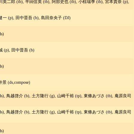
中川英二郎 (tb), 半田信英 (tb), 阿部史也 (tb), 小椋瑞季 (tb), 宮本貴奈 (p),
田健一 (p), 田中晋吾 (b), 島田奈央子 (DJ)
s)
誠 (p), 田中晋吾 (b)
s)
 (ds,compose)
 (ds), 鳥越啓介 (b), 土方隆行 (g), 山崎千裕 (tp), 東條あづさ (tb), 庵原良司
 (ds), 鳥越啓介 (b), 土方隆行 (g), 山崎千裕 (tp), 東條あづさ (tb), 庵原良司
s)