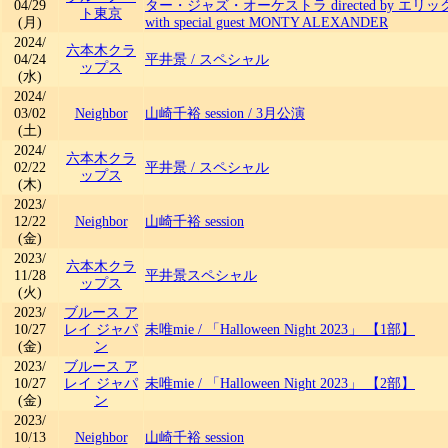
04/29
ター・ジャズ・オーケストラ directed by エ
ト東京
(月)
with special guest MONTY ALEXANDER
2024/
六本木クラ
04/24
平井景
/
スペシャル
ップス
(水)
2024/
03/02
Neighbor
山崎千裕 session
/
3月公演
(土)
2024/
六本木クラ
02/22
平井景
/
スペシャル
ップス
(木)
2023/
12/22
Neighbor
山崎千裕 session
(金)
2023/
六本木クラ
11/28
平井景スペシャル
ップス
(火)
2023/
ブルース ア
10/27
レイ ジャパ
未唯mie
/
「Halloween Night 2023」 【1部】
(金)
ン
2023/
ブルース ア
10/27
レイ ジャパ
未唯mie
/
「Halloween Night 2023」 【2部】
(金)
ン
2023/
10/13
Neighbor
山崎千裕 session