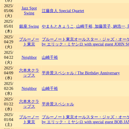
(水)
2025/
Jazz Spot
05/06
江藤良人 Special Quartet
Swing
(火)
2025/
05/01
銀座 Swing
やまもときょうこ, 山崎千裕, 加藤景子, 納浩一,
(木)
2025/
ブルーノー
ブルーノート東京オールスター・ジャズ・オーケストラ
04/29
ト東京
by エリック・ミヤシロ with special guest JOHN 
(火)
2025/
04/22
Neighbor
山崎千裕
(火)
2025/
六本木クラ
04/09
平井景スペシャル
/
The Birthday Anniversary
ップス
(水)
2025/
02/26
Neighbor
山崎千裕
(水)
2025/
六本木クラ
01/22
平井景スペシャル
ップス
(水)
2025/
ブルーノー
ブルーノート東京オールスター・ジャズ・オーケストラ
01/04
ト東京
by エリック・ミヤシロ with special guest BOB J
(土)