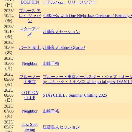
DOLPHIN
ーアルバム」リリースツアー
(日)
2025/
ブルース ア
10/24
レイ ジャパ
小林正弘 with One Night Jazz Orchestra
/
Birthday 
(金)
ン
2025/
スターアイ
10/10
江藤良人セッション
ズ
(金)
2025/
10/09
バード 岡山
江藤良人 Super Quartet!
(木)
2025/
10/06
Neighbor
山崎千裕
(月)
2025/
ブルーノー
ブルーノート東京オールスター・ジャズ・オーケストラ
09/09
ト東京
by エリック・ミヤシロ with special guest IVAN L
(火)
2025/
COTTON
08/03
STAYCHILL
/
Summer Chilling 2025
CLUB
(日)
2025/
07/08
Neighbor
山崎千裕
(火)
2025/
Jazz Spot
05/07
江藤良人セッション
Swing