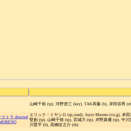
山崎千裕 (tp), 河野啓三 (key), TAK斉藤 (b), 岸田容男 (ds
エリック・ミヤシロ (tp,cond), Joyce Moreno (vo,g), 本田
 directed
堅創 (tp), 山崎千裕 (tp), 宮城力 (tp), 岸野真優 (tp), 中
 MORENO
川晋平 (b), 高橋信之介 (ds)