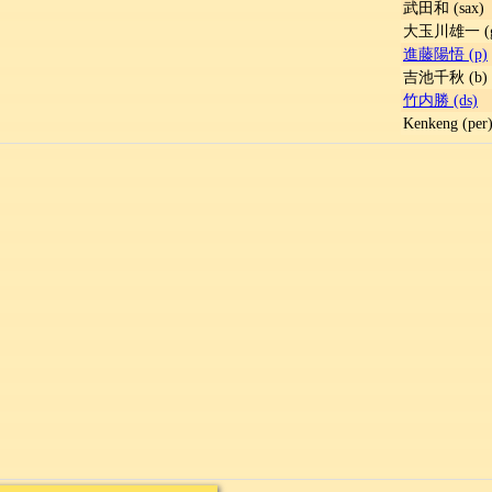
武田和 (sax)
大玉川雄一 (g
進藤陽悟 (p)
吉池千秋 (b)
竹内勝 (ds)
Kenkeng (per