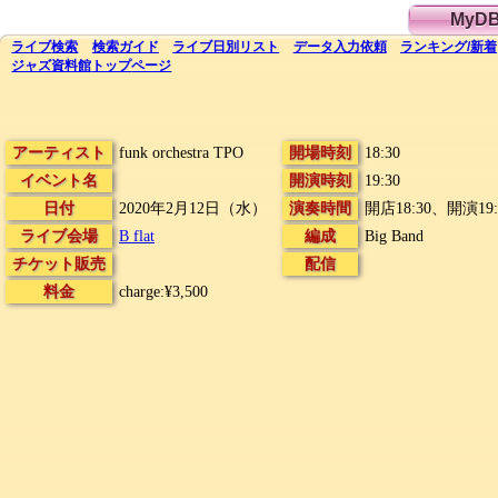
MyD
ライブ
検索
検索
ガイド
ライブ日別
リスト
データ
入力依頼
ランキング
/
新着
ジャズ資料館
トップ
ページ
アーティスト
funk orchestra TPO
開場時刻
18:30
イベント名
開演時刻
19:30
日付
2020年2月12日（水）
演奏時間
開店18:30、開演19:
ライブ会場
B flat
編成
Big Band
チケット販売
配信
料金
charge:¥3,500