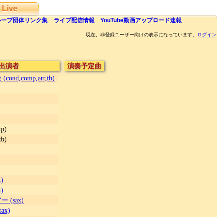
Live
ループ団体
リンク集
ライブ
配信
情報
YouTube
動画アップロード速報
現在、非登録ユーザー向けの表示になっています。
ログイン
出演者
演奏予定曲
nd,comp,arr,tb)
p)
b)
)
)
(sax)
ax)