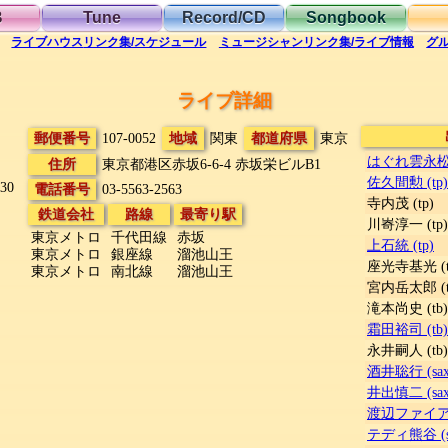
B
Tune
Record/CD
Songbook
ライブハウス
リンク集/スケジュール
ミュージシャン
リンク集/ライブ情報
グ
ライブ詳細
郵便番号
107-0052
地域
関東
都道府県
東京
はぐれ雲永松 (co
住所
東京都港区赤坂6-6-4
赤坂栄ビルB1
佐久間勲 (tp)
30
電話番号
03-5563-2563
寺内茂 (tp)
鉄道会社
路線
最寄り駅
川㟢淳一 (tp)
東京メトロ
千代田線
赤坂
上石統 (tp)
東京メトロ
銀座線
溜池山王
座光寺基光 (t
東京メトロ
南北線
溜池山王
宮内岳太郎 (t
滝本尚史 (tb)
霜田裕司 (tb)
永井嗣人 (tb)
酒井聡行 (sax
井出慎二 (sax
渡辺ファイアー 
テディ熊谷 (s