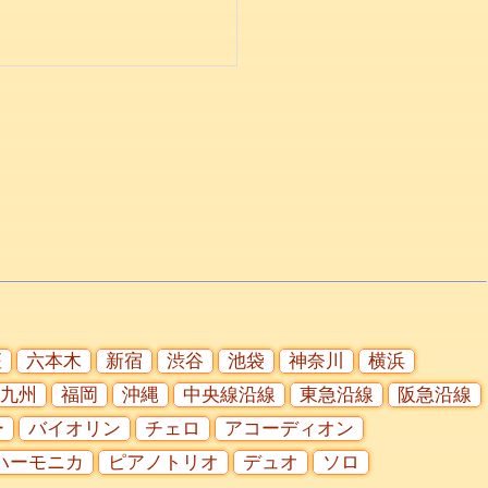
座
六本木
新宿
渋谷
池袋
神奈川
横浜
九州
福岡
沖縄
中央線沿線
東急沿線
阪急沿線
ー
バイオリン
チェロ
アコーディオン
ハーモニカ
ピアノトリオ
デュオ
ソロ