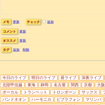
メモ
更新
チェック
追加
コメント
更新
オススメ
更新
タグ
追加
削除
今日のライブ
明日のライブ
昼ライブ
深夜ライブ
北陸甲信越
東海
静岡
名古屋
関西
京都
大阪
ボーカル
トランペット
トロンボーン
サックス
バンドネオン
ハーモニカ
ビブラフォン
マリンバ