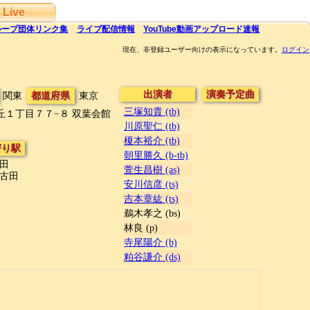
Live
ループ団体
リンク集
ライブ
配信
情報
YouTube
動画アップロード速報
現在、非登録ユーザー向けの表示になっています。
ログイン
出演者
演奏予定曲
関東
都道府県
東京
三塚知貴 (tb)
丘１丁目７７−８
双葉会館
川原聖仁 (tb)
榎本裕介 (tb)
寄り駅
朝里勝久 (b-tb)
田
萱生昌樹 (as)
古田
安川信彦 (ts)
吉本章紘 (ts)
鵜木孝之 (bs)
林良 (p)
寺尾陽介 (b)
粕谷謙介 (ds)