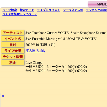
MyD
ライブ
検索
検索
ガイド
ライブ日別
リスト
データ
入力依頼
ランキング
/
新着
ジャズ資料館
トップ
ページ
アーティスト
Jazz Trombone Quartet VOLTZ, Soalte Saxophone Ensemb
イベント名
Jazz Ensemble Meeting vol.8 "SOALTE & VOLTZ"
日付
2022年10月3日（月）
ライブ会場
江古田 Buddy
チケット販売
料金
Live Charge
一般￥3,500＋2オーダー￥1,200(￥600×2)
学生￥2,500＋2オーダー￥1,200(￥600×2)
✕