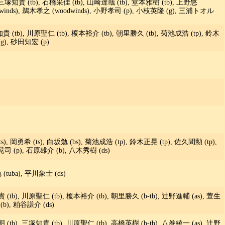
 三塚知貴 (tb), 石橋采佳 (tb), 山崎達哉 (tb), 堂本雅樹 (tb), 上野悠
odwinds), 鵜木孝之 (woodwinds), 小野孝司 (p), 小枝英隆 (g), 三浦トオル
貴 (tb), 川原聖仁 (tb), 榎本裕介 (tb), 朝里勝久 (tb), 菊池成浩 (tp), 鈴木
(g), 砂田知宏 (p)
, 岡勇希 (ts), 白坂勉 (bs), 菊池成浩 (tp), 鈴木正晃 (tp), 佐久間勲 (tp),
晃司 (p), 石原雄介 (b), 八木秀樹 (ds)
(tuba), 平川象士 (ds)
 (tb), 川原聖仁 (tb), 榎本裕介 (tb), 朝里勝久 (b-tb), 辻野進輔 (as), 萱生
(b), 粕谷謙介 (ds)
 (tb), 三塚知貴 (tb), 川原聖仁 (tb), 高橋英樹 (b-tb), 八巻綾一 (as), 辻野