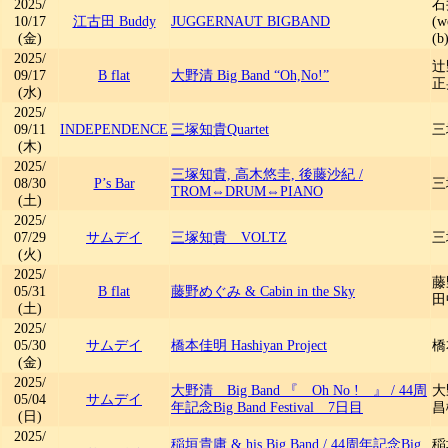
2025/
石
10/17
江古田 Buddy
JUGGERNAUT BIGBAND
(
(金)
(b
2025/
辻
09/17
B flat
大野清 Big Band “Oh,No!”
正
(水)
2025/
09/11
INDEPENDENCE
三塚知貴Quartet
三
(木)
2025/
三塚知貴, 高木悠圭, 後藤沙紀
/
08/30
P’s Bar
三
TROM⇔DRUM⇔PIANO
(土)
2025/
07/29
サムデイ
三塚知貴 VOLTZ
三
(火)
2025/
藤
05/31
B flat
藤野めぐみ & Cabin in the Sky
田
(土)
2025/
05/30
サムデイ
橋本佳明 Hashiyan Project
橋本
(金)
2025/
大野清 Big Band 『 Oh No ! 』
/
44周
大
05/04
サムデイ
年記念Big Band Festival 7日目
昌
(日)
2025/
稲垣貴庸 & his Big Band
/
44周年記念Big
稲