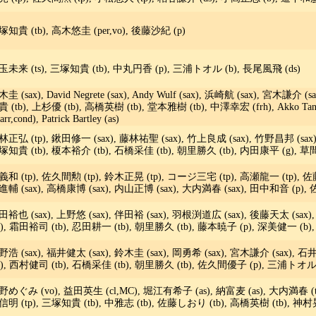
塚知貴 (tb), 高木悠圭 (per,vo), 後藤沙紀 (p)
玉未来 (ts), 三塚知貴 (tb), 中丸円香 (p), 三浦トオル (b), 長尾風飛 (ds)
圭 (sax), David Negrete (sax), Andy Wulf (sax), 浜崎航 (sax), 宮木謙介 (sa
 (tb), 上杉優 (tb), 高橋英樹 (tb), 堂本雅樹 (tb), 中澤幸宏 (frh), Akko Tan 
,arr,cond), Patrick Bartley (as)
林正弘 (tp), 鍬田修一 (sax), 藤林祐聖 (sax), 竹上良成 (sax), 竹野昌邦 (sax)
塚知貴 (tb), 榎本裕介 (tb), 石橋采佳 (tb), 朝里勝久 (tb), 内田康平 (g), 草間
義和 (tp), 佐久間勲 (tp), 鈴木正晃 (tp), コージ三宅 (tp), 高瀬龍一 (tp), 佐藤
進輔 (sax), 高橋康博 (sax), 内山正博 (sax), 大内満春 (sax), 田中和音 (p), 
田裕也 (sax), 上野悠 (sax), 伴田裕 (sax), 羽根渕道広 (sax), 後藤天太 (sax
b), 霜田裕司 (tb), 忍田耕一 (tb), 朝里勝久 (tb), 藤本暁子 (p), 深美健一 (b),
浩 (sax), 福井健太 (sax), 鈴木圭 (sax), 岡勇希 (sax), 宮木謙介 (sax), 石井
tb), 西村健司 (tb), 石橋采佳 (tb), 朝里勝久 (tb), 佐久間優子 (p), 三浦トオル 
野めぐみ (vo), 益田英生 (cl,MC), 堀江有希子 (as), 納富麦 (as), 大内満春 (ts)
信明 (tp), 三塚知貴 (tb), 中雅志 (tb), 佐藤しおり (tb), 高橋英樹 (tb), 神村