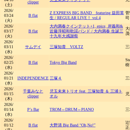
clipper
(土)
2026/
Z EXPRESS BIG BAND featuring 益田英
菅野
03/24
B flat
生
/
REGULAR LIVE！ vol.4
司
(火)
2026/
大内満春クインテット+1, epice, 岸義和&
大
03/17
B flat
近藤淳昭和歌謡バンド
/
大内満春 生誕三
茂
(火)
十九年大感謝祭
2026/
03/11
サムデイ
三塚知貴 VOLTZ
三
(水)
2026/
St
02/25
B flat
Tokyo Big Band
樹 
(水)
2026/
01/21
INDEPENDENCE
三塚４
三
(水)
2026/
千葉みなと
児玉未来トリオ feat. 三塚知貴 ＆ 三浦ト
01/15
児
clipper
オル
(木)
2026/
01/14
P’s Bar
TROM⇔DRUM⇔PIANO
三
(水)
2026/
辻
01/12
B flat
大野清 Big Band “Oh,No!”
正