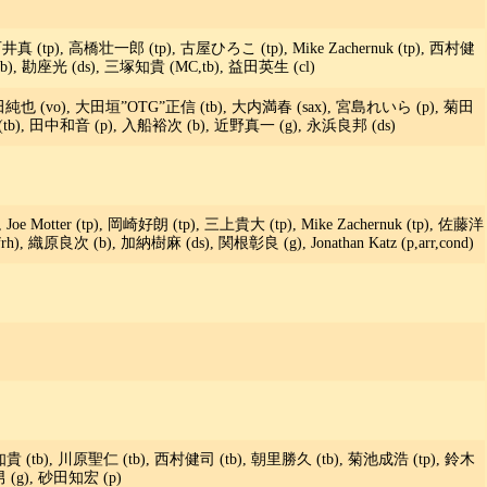
井真 (tp), 高橋壮一郎 (tp), 古屋ひろこ (tp), Mike Zachernuk (tp), 西村健
b), 勘座光 (ds), 三塚知貴 (MC,tb), 益田英生 (cl)
田純也 (vo), 大田垣”OTG”正信 (tb), 大内満春 (sax), 宮島れいら (p), 菊田
 (tb), 田中和音 (p), 入船裕次 (b), 近野真一 (g), 永浜良邦 (ds)
), Joe Motter (tp), 岡崎好朗 (tp), 三上貴大 (tp), Mike Zachernuk (tp), 佐藤洋
, 織原良次 (b), 加納樹麻 (ds), 関根彰良 (g), Jonathan Katz (p,arr,cond)
貴 (tb), 川原聖仁 (tb), 西村健司 (tb), 朝里勝久 (tb), 菊池成浩 (tp), 鈴木
 (g), 砂田知宏 (p)