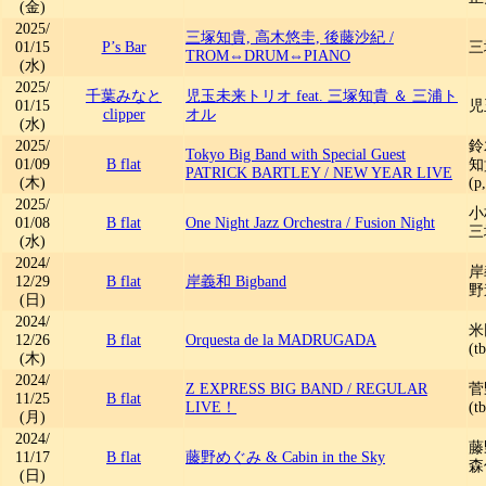
(金)
2025/
三塚知貴, 高木悠圭, 後藤沙紀
/
01/15
P’s Bar
三
TROM⇔DRUM⇔PIANO
(水)
2025/
千葉みなと
児玉未来トリオ feat. 三塚知貴 ＆ 三浦ト
01/15
児
clipper
オル
(水)
2025/
鈴木
Tokyo Big Band with Special Guest
01/09
B flat
知貴
PATRICK BARTLEY
/
NEW YEAR LIVE
(木)
(p
2025/
小
01/08
B flat
One Night Jazz Orchestra
/
Fusion Night
三
(水)
2024/
岸
12/29
B flat
岸義和 Bigband
野
(日)
2024/
米
12/26
B flat
Orquesta de la MADRUGADA
(t
(木)
2024/
Z EXPRESS BIG BAND
/
REGULAR
菅野
11/25
B flat
LIVE！
(
(月)
2024/
藤
11/17
B flat
藤野めぐみ & Cabin in the Sky
森
(日)