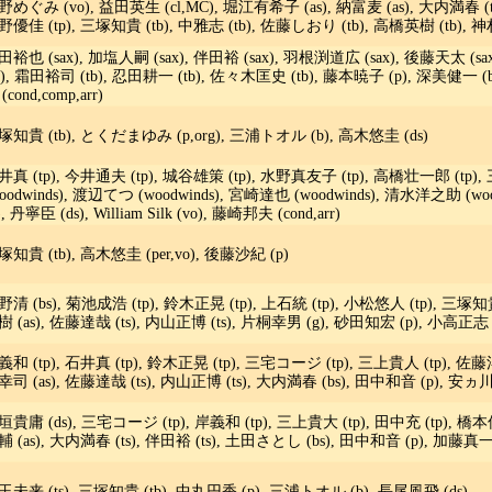
野めぐみ (vo), 益田英生 (cl,MC), 堀江有希子 (as), 納富麦 (as), 大内満春 (ts)
野優佳 (tp), 三塚知貴 (tb), 中雅志 (tb), 佐藤しおり (tb), 高橋英樹 (tb), 
田裕也 (sax), 加塩人嗣 (sax), 伴田裕 (sax), 羽根渕道広 (sax), 後藤天太 (sa
tb), 霜田裕司 (tb), 忍田耕一 (tb), 佐々木匡史 (tb), 藤本暁子 (p), 深美健一 (
(cond,comp,arr)
塚知貴 (tb), とくだまゆみ (p,org), 三浦トオル (b), 高木悠圭 (ds)
井真 (tp), 今井通夫 (tp), 城谷雄策 (tp), 水野真友子 (tp), 高橋壮一郎 (tp),
woodwinds), 渡辺てつ (woodwinds), 宮崎達也 (woodwinds), 清水洋之助 (
), 丹寧臣 (ds), William Silk (vo), 藤崎邦夫 (cond,arr)
塚知貴 (tb), 高木悠圭 (per,vo), 後藤沙紀 (p)
野清 (bs), 菊池成浩 (tp), 鈴木正晃 (tp), 上石統 (tp), 小松悠人 (tp), 三塚知貴
樹 (as), 佐藤達哉 (ts), 内山正博 (ts), 片桐幸男 (g), 砂田知宏 (p), 小高正志 
義和 (tp), 石井真 (tp), 鈴木正晃 (tp), 三宅コージ (tp), 三上貴人 (tp), 佐藤洋
幸司 (as), 佐藤達哉 (ts), 内山正博 (ts), 大内満春 (bs), 田中和音 (p), 安ヵ
垣貴庸 (ds), 三宅コージ (tp), 岸義和 (tp), 三上貴大 (tp), 田中充 (tp), 橋本佳
輔 (as), 大内満春 (ts), 伴田裕 (ts), 土田さとし (bs), 田中和音 (p), 加藤真一 
玉未来 (ts), 三塚知貴 (tb), 中丸円香 (p), 三浦トオル (b), 長尾風飛 (ds)