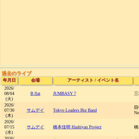
過去のライブ
年月日
会場
アーティスト
/
イベント名
2026/
08/04
B flat
JUMBASY 7
三
(火)
2026/
田中
07/30
サムデイ
Tokyo Leaders Big Band
Ne
(木)
2026/
07/15
サムデイ
橋本佳明 Hashiyan Project
橋
(水)
2026/