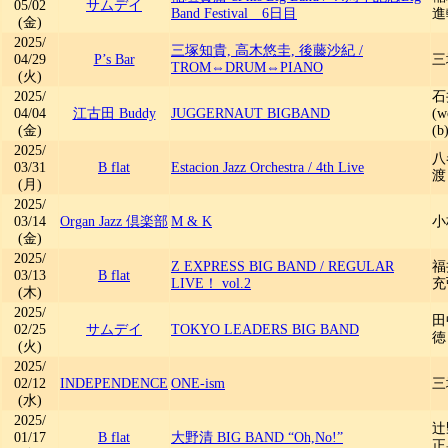
05/02
サムデイ
Band Festival 6日目
進輔
(金)
2025/
三塚知貴, 高木悠圭, 後藤沙紀
/
04/29
P’s Bar
三
TROM⇔DRUM⇔PIANO
(火)
2025/
石
04/04
江古田 Buddy
JUGGERNAUT BIGBAND
(
(金)
(b
2025/
八
03/31
B flat
Estacion Jazz Orchestra
/
4th Live
渡
(月)
2025/
03/14
Organ Jazz 倶楽部
M & K
小
(金)
2025/
Z EXPRESS BIG BAND
/
REGULAR
福井
03/13
B flat
LIVE！ vol.2
充
(木)
2025/
田
02/25
サムデイ
TOKYO LEADERS BIG BAND
徳
(火)
2025/
02/12
INDEPENDENCE
ONE-ism
三
(水)
2025/
辻
01/17
B flat
大野清 BIG BAND “Oh,No!”
正