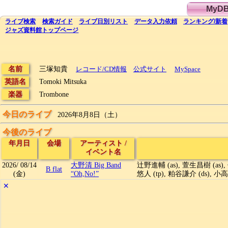
MyD
ライブ
検索
検索
ガイド
ライブ日別
リスト
データ
入力依頼
ランキング
/
新着
ジャズ資料館
トップ
ページ
名前
三塚知貴
レコード/CD情報
公式サイト
MySpace
英語名
Tomoki Mitsuka
楽器
Trombone
今日のライブ
2026年8月8日（土）
今後のライブ
年月日
会場
アーティスト
/
イベント名
2026/
08/14
大野清 Big Band
辻野進輔 (as), 萱生昌樹 (as), 
B flat
(金)
“Oh,No!”
悠人 (tp), 粕谷謙介 (ds), 小
✕