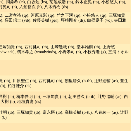
, 岡勇希 (ts), 白坂勉 (bs), 菊池成浩 (tp), 鈴木正晃 (tp), 小松悠人 (tp),
神村晃司 (p), 入船裕次 (b), 八木秀樹 (ds)
x), 二宮孝裕 (tp), 河原真彩 (tp), 竹之下滉 (tp), 小松悠人 (tp), 三塚知貴
b), 窪田想士 (vib), 佐藤英樹 (per), 坪根剛介 (ds), 白壁慶子 (vo), 寺田雅
 三塚知貴 (tb), 西村健司 (tb), 山崎達哉 (tb), 堂本雅樹 (tb), 上野悠
woodwinds), 鵜木孝之 (woodwinds), 小野孝司 (p), 小枝秀隆 (g), 三浦トオル
 (tb), 川原聖仁 (tb), 西村健司 (tb), 朝里勝久 (b-tb), 辻野進輔 (as), 萱生
(b), 粕谷謙介 (ds)
樹 (tb), 橋本佳明 (tb), 三塚知貴 (tb), 朝里勝久 (b-tb), 辻野進輔 (as), 白
川大樹 (b), 稲垣貴庸 (ds)
明 (tb), 三塚知貴 (tb), 富永悟 (tb), 高橋英樹 (b-tb), 八巻綾一 (as), 辻野
(b)