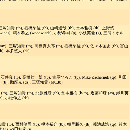
 三塚知貴 (tb), 石橋采佳 (tb), 山崎達哉 (tb), 堂本雅樹 (tb), 上野悠
odwinds), 鵜木孝之 (woodwinds), 小野孝司 (p), 小枝英隆 (g), 三浦トオル
sax), 三塚知貴 (tb), 高橋真太郎 (tb), 石橋采佳 (tb), 佐々木匡史 (tb), 富山
b), 本多悠人 (ds)
石井真 (tp), 高橋壮一郎 (tp), 古屋ひろこ (tp), Mike Zachernuk (tp), 和田
(b), 勘座光 (ds), 三塚知貴 (MC,tb)
tb), 三塚知貴 (tb), 北原雅彦 (tb), 堂本雅樹 (b-tb), 近藤和彦 (as), 緑川英
b), 小松伸之 (ds)
貴 (tb), 西村健司 (tb), 榎本裕介 (tb), 朝里勝久 (tb), 菊池成浩 (tp), 鈴木
 (g), 砂田知宏 (p)