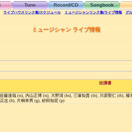
B
Tune
Record/CD
Songbook
ライブハウス
リンク集/スケジュール
ミュージシャン
リンク集/ライブ情報
グ
ミュージシャン ライブ情報
出演者
佐藤達哉 (ts), 内山正博 (ts), 大野清 (bs), 三塚知貴 (tb), 川原聖仁 (tb), 榎
高正志 (b), 片桐幸男 (g), 砂田知宏 (p)