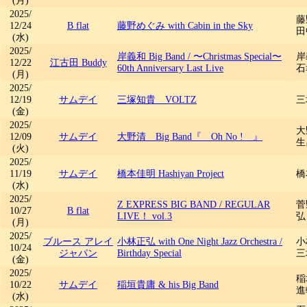
(月)
2025/
藤
12/24
B flat
藤野めぐみ with Cabin in the Sky
田
(水)
2025/
岸義和 Big Band
/
〜Christmas Special〜
岸
12/22
江古田 Buddy
60th Anniversary Last Live
石
(月)
2025/
12/19
サムデイ
三塚知貴 VOLTZ
三
(金)
2025/
大
12/09
サムデイ
大野清 Big Band『 Oh No ! 』
生
(火)
2025/
11/19
サムデイ
橋本佳明 Hashiyan Project
橋
(水)
2025/
Z EXPRESS BIG BAND
/
REGULAR
菅野
10/27
B flat
LIVE！ vol.3
弘
(月)
2025/
ブルース アレイ
小林正弘 with One Night Jazz Orchestra
/
小
10/24
ジャパン
Birthday Special
三塚
(金)
2025/
稲
10/22
サムデイ
稲垣貴庸 & his Big Band
進
(水)