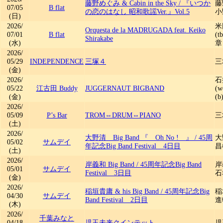
藤野めぐみ & Cabin in the Sky
/
『いつか
藤
07/05
B flat
の恋のはなし 昭和歌謡Ver.』Vol.5
小
(日)
2026/
米
Orquesta de la MADRUGADA feat. Keiko
07/01
B flat
(
Shirakabe
(水)
章 
2026/
05/29
INDEPENDENCE
三塚４
三
(金)
2026/
石
05/22
江古田 Buddy
JUGGERNAUT BIGBAND
(
(金)
(b
2026/
05/09
P’s Bar
TROM⇔DRUM⇔PIANO
三
(土)
2026/
大野清 Big Band 『 Oh No ! 』
/
45周
大
05/02
サムデイ
年記念Big Band Festival 4日目
昌
(土)
2026/
岸義和 Big Band
/
45周年記念Big Band
岸
05/01
サムデイ
Festival 3日目
石
(金)
2026/
稲垣貴庸 & his Big Band
/
45周年記念Big
稲
04/30
サムデイ
Band Festival 2日目
進
(木)
2026/
千葉みなと
04/18
児玉未来クインテット
児