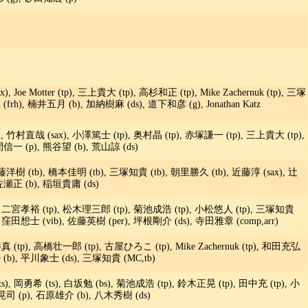
x), Joe Motter (tp), 三上貴大 (tp), 高杉和正 (tp), Mike Zachernuk (tp), 三塚
(frh), 楠井五月 (b), 加納樹麻 (ds), 道下和彦 (g), Jonathan Katz
, 竹村直哉 (sax), 小澤篤士 (tp), 奥村晶 (tp), 赤塚謙一 (tp), 三上貴大 (tp),
信一 (p), 熊谷望 (b), 荒山諒 (ds)
洋樹 (tb), 橋本佳明 (tb), 三塚知貴 (tb), 朝里勝久 (tb), 近藤淳 (sax), 辻
佐瀬正 (b), 稲垣貴庸 (ds)
), 二宮孝裕 (tp), 松木理三郎 (tp), 菊池成浩 (tp), 小松悠人 (tp), 三塚知貴
 窪田想士 (vib), 佐藤英樹 (per), 坪根剛介 (ds), 寺田雅章 (comp,arr)
真 (tp), 高橋壮一郎 (tp), 古屋ひろこ (tp), Mike Zachernuk (tp), 和田充弘
(b), 平川象士 (ds), 三塚知貴 (MC,tb)
, 岡勇希 (ts), 白坂勉 (bs), 菊池成浩 (tp), 鈴木正晃 (tp), 田中充 (tp), 小
晃司 (p), 石原雄介 (b), 八木秀樹 (ds)