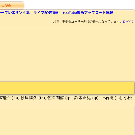
Live
ループ団体
リンク集
ライブ
配信
情報
YouTube
動画アップロード速報
現在、非登録ユーザー向けの表示になっています。
ログイン
本裕介 (tb), 朝里勝久 (tb), 佐久間勲 (tp), 鈴木正晃 (tp), 上石統 (tp), 小松