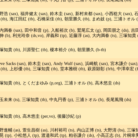
浩 (sax), 福井健太 (sax), 鈴木圭 (sax), 新村未都 (sax), 小西稔大 (sax), 石
 (tb), 海江田紅 (tb), 石橋采佳 (tb), 朝里勝久 (tb), まめ妓 (p), 三浦トオル (
内満春 (sax), 田中和音 (p), 入船裕次 (b), 鷲尾広太 (g), 岡田朋之 (ds), 吉
伸 (b), 利光玲奈 (ds,vo), 岸義和 (tp), 近藤淳 (as), 大内満春 (ts), 三塚知貴
塚知貴 (tb), 川原聖仁 (tb), 榎本裕介 (tb), 朝里勝久 (b-tb)
eve Sacks (sax), 鈴木圭 (sax), Andy Wulf (sax), 浜崎航 (sax), 宮木謙介 (sax
(tb), 上杉優 (tb), 三塚知貴 (tb), 堂本雅樹 (tb), 萩原顕彰 (frh), 中澤幸宏 (frh)
塚知貴 (tb), とくだまゆみ (p,org), 三浦トオル (b), 高木悠圭 (ds)
玉未来 (ts), 三塚知貴 (tb), 中丸円香 (p), 三浦トオル (b), 長尾風飛 (ds)
塚知貴 (tb), 高木悠圭 (per,vo), 後藤沙紀 (p)
野進輔 (as), 萱生昌樹 (as), 川村裕司 (ts), 内山正博 (ts), 大野清 (bs), 三塚知
晃 (tp), 小松悠人 (tp), 渡邉和武 (tp), 粕谷謙介 (ds), 小高正志 (b), 片桐幸男