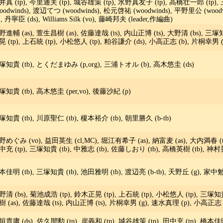
井真 (tp), 今里通夫 (tp), 城谷雄策 (tp), 水野真友子 (tp), 高橋壮一郎 (tp),
woodwinds), 渡辺てつ (woodwinds), 松元啓祐 (woodwinds), 平野里公 (wo
), 丹寧臣 (ds), Williams Silk (vo), 藤崎邦夫 (leader,作編曲)
野進輔 (as), 萱生昌樹 (as), 佐藤達哉 (ts), 内山正博 (ts), 大野清 (bs), 三塚知
晃 (tp), 上石統 (tp), 小松悠人 (tp), 粕谷謙介 (ds), 小高正志 (b), 片桐幸男 
塚知貴 (tb), とくだまゆみ (p,org), 三浦トオル (b), 高木悠圭 (ds)
塚知貴 (tb), 高木悠圭 (per,vo), 後藤沙紀 (p)
塚知貴 (tb), 川原聖仁 (tb), 榎本裕介 (tb), 朝里勝久 (b-tb)
野めぐみ (vo), 益田英生 (cl,MC), 堀江有希子 (as), 納富麦 (as), 大内満春 (ts)
中充 (tp), 三塚知貴 (tb), 中雅志 (tb), 佐藤しおり (tb), 高橋英樹 (tb), 神村
佳明 (tb), 三塚知貴 (tb), 池田雅明 (tb), 渡辺亮 (b-tb), 天野丘 (g), 家中勉 
野清 (bs), 菊池成浩 (tp), 鈴木正晃 (tp), 上石統 (tp), 小松悠人 (tp), 三塚知貴
樹 (as), 佐藤達哉 (ts), 内山正博 (ts), 片桐幸男 (g), 速水真理 (p), 小高正志 
垣貴庸 (ds), 佐久間勲 (tp), 岸義和 (tp), 城谷雄策 (tp), 田中充 (tp), 橋本佳明