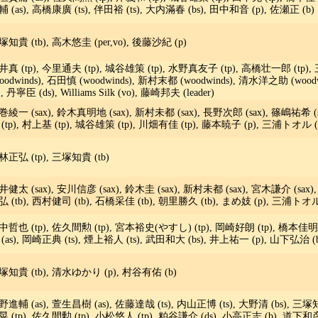
 (as), 高橋康廣 (ts), 伴田裕 (ts), 大内滿春 (bs), 田中和音 (p), 佐瀬正 (b)
塚知貴 (tb), 高木悠圭 (per,vo), 後藤沙紀 (p)
井真 (tp), 今里通夫 (tp), 城谷雄策 (tp), 水野真友子 (tp), 高橋壮一郎 (tp),
woodwinds), 石田慎 (woodwinds), 新村末都 (woodwinds), 清水洋之助 (wo
), 丹寧臣 (ds), Williams Silk (vo), 藤崎邦夫 (leader)
巻綾一 (sax), 鈴木真明地 (sax), 新村未都 (sax), 長野次郎 (sax), 篠嶋祐希 (
 (tp), 村上基 (tp), 城谷雄策 (tp), 川畑有佳 (tp), 藤本暁子 (p), 三浦トオル (
林正弘 (tp), 三塚知貴 (tb)
健太 (sax), 安川信彦 (sax), 鈴木圭 (sax), 新村未都 (sax), 宮木謙介 (sax), 
弘 (tb), 西村健司 (tb), 石橋采佳 (tb), 朝里勝久 (tb), まめ妓 (p), 三浦トオル 
中哲也 (tp), 佐久間勲 (tp), 宮本裕史(やすし) (tp), 岡崎好朗 (tp), 橋本佳明 (
 (as), 岡崎正典 (ts), 煙上裕人 (ts), 武田和大 (bs), 井上祐一 (p), 山下弘治 (
塚知貴 (tb), 清水ゆかり (p), 村谷有佑 (b)
野進輔 (as), 萱生昌樹 (as), 佐藤達哉 (ts), 内山正博 (ts), 大野清 (bs), 三塚知
晃 (tp), 佐久間勲 (tp), 小松悠人 (tp), 粕谷謙介 (ds), 小高正志 (b), 道下和彦