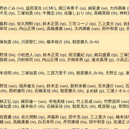
野めぐみ (vo), 益田英生 (cl,MC), 堀江有希子 (as), 納富麦 (as), 大内満春 (ts)
中充 (tp), 三塚知貴 (tb), 中雅志 (tb), 佐藤しおり (tb), 高橋英樹 (tb), 神村
義和 (tp), 佐久間勲 (tp), 鈴木正晃 (tp), 三宅コージ (tp), 三上貴大 (tp), 佐藤
幸司 (sax), 内山正博 (sax), 高橋康廣 (sax), 大内満春 (sax), 田中和音 (p), 
塚知貴 (tb), 川原聖仁 (tb), 榎本裕介 (tb), 朝里勝久 (b-tb)
野清 (bs), 小松悠人 (tp), 鈴木正晃 (tp), 田沼慶紀 (tp), 銘苅盛通 (tp), 三塚知
昌樹 (as), 川村裕司 (ts), 内山正博 (ts), 片桐幸男 (g), 速水真理 (p), 小高正志
本佳明 (tb), 三塚知貴 (tb), 三原万里子 (tb), 朝里勝久 (b-tb), 天野丘 (g), 家
浩 (sax), 福井健太 (sax), 鈴木圭 (sax), 新村未都 (sax), 宮木謙介 (sax), 石
 (tb), 西村健司 (tb), 石橋采佳 (tb), 朝里勝久 (tb), まめ妓 (p), 三浦トオル (
林正弘 (tp), 鍬田修一 (sax), 寺地美穂 (sax), 竹上良成 (sax), 竹野昌邦 (sax)
知貴 (tb), 榎本裕介 (tb), 石橋采佳 (tb), 朝里克久 (tb), 梶原順 (g), 草間信一 
垣貴庸 (ds), 佐久間勲 (tp), 岸義和 (tp), 田中充 (tp), 三上貴大 (tp), 橋本佳明
輔 (as), 高橋康廣 (ts), 白石幸司 (ts), 丹羽康雄 (bs), 田中和音 (p), 佐瀬正 (