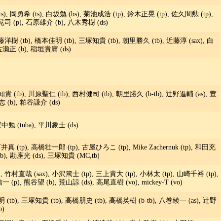
, 岡勇希 (ts), 白坂勉 (bs), 菊池成浩 (tp), 鈴木正晃 (tp), 佐久間勲 (tp),
晃司 (p), 石原雄介 (b), 八木秀樹 (ds)
洋樹 (tb), 橋本佳明 (tb), 三塚知貴 (tb), 朝里勝久 (tb), 近藤淳 (sax), 白
佐瀬正 (b), 稲垣貴庸 (ds)
貴 (tb), 川原聖仁 (tb), 西村健司 (tb), 朝里勝久 (b-tb), 辻野進輔 (as), 萱
 (b), 粕谷謙介 (ds)
中勉 (tuba), 平川象士 (ds)
井真 (tp), 高橋壮一郎 (tp), 古屋ひろこ (tp), Mike Zachernuk (tp), 和田充
b), 勘座光 (ds), 三塚知貴 (MC,tb)
, 竹村直哉 (sax), 小沢篤士 (tp), 三上貴大 (tp), 小林太 (tp), 山崎千裕 (tp),
(p), 熊谷望 (b), 荒山諒 (ds), 高尾直樹 (vo), mickey-T (vo)
 (tb), 三塚知貴 (tb), 高橋朋史 (tb), 高橋英樹 (b-tb), 八巻綾一 (as), 辻野
b)