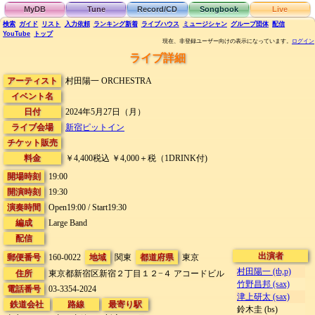
MyDB
Tune
Record/CD
Songbook
Live
検索
ガイド
リスト
入力依頼
ランキング
新着
ライブハウス
ミュージシャン
グループ団体
配信
YouTube
トップ
現在、非登録ユーザー向けの表示になっています。
ログイン
ライブ詳細
アーティスト
村田陽一 ORCHESTRA
イベント名
日付
2024年5月27日（月）
ライブ会場
新宿ピットイン
チケット販売
料金
￥4,400税込 ￥4,000＋税（1DRINK付)
開場時刻
19:00
開演時刻
19:30
演奏時間
Open19:00 / Start19:30
編成
Large Band
配信
出演者
郵便番号
160-0022
地域
関東
都道府県
東京
村田陽一 (tb,p)
住所
東京都新宿区新宿２丁目１２−４
アコードビル
竹野昌邦 (sax)
電話番号
03-3354-2024
津上研太 (sax)
鉄道会社
路線
最寄り駅
鈴木圭 (bs)