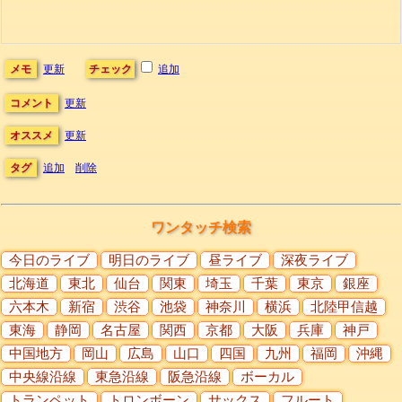
メモ
更新
チェック
追加
コメント
更新
オススメ
更新
タグ
追加
削除
ワンタッチ検索
今日のライブ
明日のライブ
昼ライブ
深夜ライブ
北海道
東北
仙台
関東
埼玉
千葉
東京
銀座
六本木
新宿
渋谷
池袋
神奈川
横浜
北陸甲信越
東海
静岡
名古屋
関西
京都
大阪
兵庫
神戸
中国地方
岡山
広島
山口
四国
九州
福岡
沖縄
中央線沿線
東急沿線
阪急沿線
ボーカル
トランペット
トロンボーン
サックス
フルート