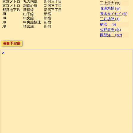
東京メトロ
丸の内線
新宿三丁目
三上貴大 (tp)
東京メトロ
副都心線
新宿三丁目
佐瀬悠輔 (tp)
都営地下鉄
新宿線
新宿三丁目
青木タイセイ (tb)
JR
山手線
新宿
JR
中央線
新宿
三好功郎 (g)
JR
中央線快速
新宿
納浩一 (b)
JR
埼京線
新宿
佐野康夫 (ds)
岡部洋一 (per)
演奏予定曲
✕