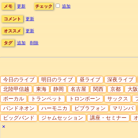
メモ
更新
チェック
追加
コメント
更新
オススメ
更新
タグ
追加
削除
今日のライブ
明日のライブ
昼ライブ
深夜ライブ
北陸甲信越
東海
静岡
名古屋
関西
京都
大阪
ボーカル
トランペット
トロンボーン
サックス
バンドネオン
ハーモニカ
ビブラフォン
マリンバ
ビッグバンド
ジャムセッション
講座・セミナー
✕