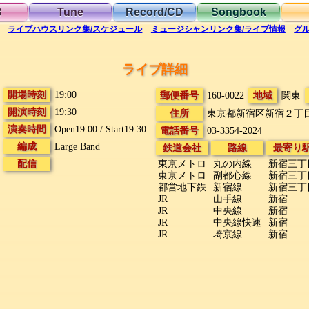
B
Tune
Record/CD
Songbook
ライブハウス
リンク集/スケジュール
ミュージシャン
リンク集/ライブ情報
グ
ライブ詳細
開場時刻
19:00
郵便番号
160-0022
地域
関東
開演時刻
19:30
住所
東京都新宿区新宿２丁
演奏時間
Open19:00 / Start19:30
電話番号
03-3354-2024
編成
Large Band
鉄道会社
路線
最寄り
配信
東京メトロ
丸の内線
新宿三丁
東京メトロ
副都心線
新宿三丁
都営地下鉄
新宿線
新宿三丁
JR
山手線
新宿
JR
中央線
新宿
JR
中央線快速
新宿
JR
埼京線
新宿