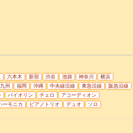
座
六本木
新宿
渋谷
池袋
神奈川
横浜
九州
福岡
沖縄
中央線沿線
東急沿線
阪急沿線
ー
バイオリン
チェロ
アコーディオン
ハーモニカ
ピアノトリオ
デュオ
ソロ