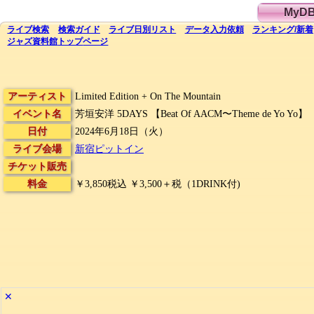
MyD
ライブ
検索
検索
ガイド
ライブ日別
リスト
データ
入力依頼
ランキング
/
新着
ジャズ資料館
トップ
ページ
アーティスト
Limited Edition + On The Mountain
イベント名
芳垣安洋 5DAYS 【Beat Of AACM〜Theme de Yo Yo】
日付
2024年6月18日（火）
ライブ会場
新宿ピットイン
チケット販売
料金
￥3,850税込 ￥3,500＋税（1DRINK付)
✕