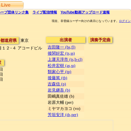
Live
ループ団体
リンク集
ライブ
配信
情報
YouTube
動画アップロード速報
現在、非登録ユーザー向けの表示になっています。
ログイン
出演者
演奏予定曲
都道府県
東京
吉田隆一 (bs,fl)
目１２−４
アコードビル
後関好宏 (ts,ss)
上運天淳市 (ts,b-cl)
駅
松井宏樹 (as,ss)
目
類家心平 (tp)
目
後藤篤 (tb)
目
吉森信 (p)
岩見継吾 (b)
田嶋真佐雄 (b)
岩原大輔 (per)
ミヤマカヨコ (vo)
芳垣安洋 (ds,per)