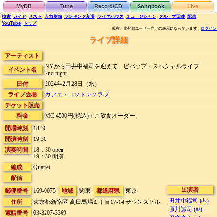
MyDB
Tune
Record/CD
Songbook
Live
検索
ガイド
リスト
入力依頼
ランキング
新着
ライブハウス
ミュージシャン
グループ団体
配信
YouTube
トップ
現在、非登録ユーザー向けの表示になっています。
ログイン
ライブ詳細
アーティスト
NYから田井中福司を迎えて... ビバップ・スペシャルライブ
イベント名
2nd.night
日付
2024年2月28日（水）
ライブ会場
カフェ・コットンクラブ
チケット販売
料金
MC 4500円(税込)＋ご飲食オーダー。
開場時刻
18:30
開演時刻
19:30
演奏時間
18：30 open
19：30 開演
編成
Quartet
配信
出演者
郵便番号
169-0075
地域
関東
都道府県
東京
田井中福司 (ds)
住所
東京都新宿区 高田馬場１丁目17-14
サウンズビル
原川誠司 (as)
電話番号
03-3207-3369