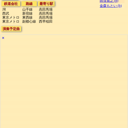
田窪寛之 (p)
鉄道会社
路線
最寄り駅
金森もとい (b)
JR
山手線
高田馬場
西武
新宿線
高田馬場
東京メトロ
東西線
高田馬場
東京メトロ
副都心線
西早稲田
演奏予定曲
✕