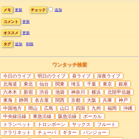
メモ
更新
チェック
追加
コメント
更新
オススメ
更新
タグ
追加
削除
ワンタッチ検索
今日のライブ
明日のライブ
昼ライブ
深夜ライブ
北海道
東北
仙台
関東
埼玉
千葉
東京
銀座
六本木
新宿
渋谷
池袋
神奈川
横浜
北陸甲信越
東海
静岡
名古屋
関西
京都
大阪
兵庫
神戸
中国地方
岡山
広島
山口
四国
九州
福岡
沖縄
中央線沿線
東急沿線
阪急沿線
ボーカル
トランペット
トロンボーン
サックス
フルート
クラリネット
チューバ
ギター
バンジョー