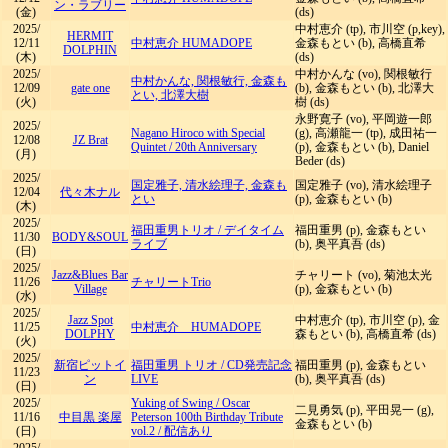
ン・ラブリー
(金)
(ds)
2025/
中村恵介 (tp), 市川空 (p,key),
HERMIT
12/11
中村恵介 HUMADOPE
金森もとい (b), 高橋直希
DOLPHIN
(木)
(ds)
2025/
中村かんな (vo), 関根敏行
中村かんな, 関根敏行, 金森も
12/09
gate one
(b), 金森もとい (b), 北澤大
とい, 北澤大樹
(火)
樹 (ds)
永野寛子 (vo), 平岡遊一郎
2025/
Nagano Hiroco with Special
(g), 高瀬龍一 (tp), 成田祐一
12/08
JZ Brat
Quintet
/
20th Anniversary
(p), 金森もとい (b), Daniel
(月)
Beder (ds)
2025/
国定雅子, 清水絵理子, 金森も
国定雅子 (vo), 清水絵理子
12/04
代々木ナル
とい
(p), 金森もとい (b)
(木)
2025/
福田重男トリオ
/
デイタイム
福田重男 (p), 金森もとい
11/30
BODY&SOUL
ライブ
(b), 奥平真吾 (ds)
(日)
2025/
Jazz&Blues Bar
チャリート (vo), 菊池太光
11/26
チャリートTrio
Village
(p), 金森もとい (b)
(水)
2025/
Jazz Spot
中村恵介 (tp), 市川空 (p), 金
11/25
中村恵介 HUMADOPE
DOLPHY
森もとい (b), 高橋直希 (ds)
(火)
2025/
新宿ピットイ
福田重男 トリオ
/
CD発売記念
福田重男 (p), 金森もとい
11/23
ン
LIVE
(b), 奥平真吾 (ds)
(日)
2025/
Yuking of Swing
/
Oscar
二見勇気 (p), 平田晃一 (g),
11/16
中目黒 楽屋
Peterson 100th Birthday Tribute
金森もとい (b)
(日)
vol.2 / 配信あり