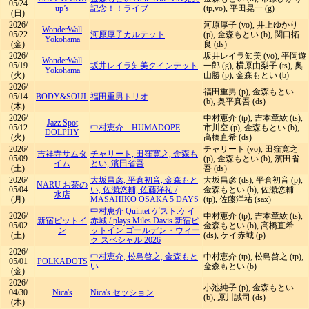
05/24
up’s
記念！！️ライブ
(tp,vo), 平田晃一 (g)
(日)
2026/
河原厚子 (vo), 井上ゆかり
WonderWall
05/22
河原厚子カルテット
(p), 金森もとい (b), 関口拓
Yokohama
(金)
良 (ds)
2026/
坂井レイラ知美 (vo), 平岡遊
WonderWall
05/19
坂井レイラ知美クインテット
一郎 (g), 横原由梨子 (ts), 奥
Yokohama
(火)
山勝 (p), 金森もとい (b)
2026/
福田重男 (p), 金森もとい
05/14
BODY&SOUL
福田重男トリオ
(b), 奥平真吾 (ds)
(木)
2026/
中村恵介 (tp), 吉本章紘 (ts),
Jazz Spot
05/12
中村恵介 HUMADOPE
市川空 (p), 金森もとい (b),
DOLPHY
(火)
高橋直希 (ds)
2026/
チャリート (vo), 田窪寛之
吉祥寺サムタ
チャリート, 田窪寛之, 金森も
05/09
(p), 金森もとい (b), 濱田省
イム
とい, 濱田省吾
(土)
吾 (ds)
2026/
大坂昌彦, 平倉初音, 金森もと
大坂昌彦 (ds), 平倉初音 (p),
NARU お茶の
05/04
い, 佐瀬悠輔, 佐藤洋祐
/
金森もとい (b), 佐瀬悠輔
水店
(月)
MASAHIKO OSAKA 5 DAYS
(tp), 佐藤洋祐 (sax)
中村恵介 Quintet ゲスト:ケイ
2026/
中村恵介 (tp), 吉本章紘 (ts),
新宿ピットイ
赤城
/
plays Miles Davis 新宿ピ
05/02
金森もとい (b), 高橋直希
ン
ットイン ゴールデン・ウィー
(土)
(ds), ケイ赤城 (p)
ク スペシャル 2026
2026/
中村恵介, 松島啓之, 金森もと
中村恵介 (tp), 松島啓之 (tp),
05/01
POLKADOTS
い
金森もとい (b)
(金)
2026/
小池純子 (p), 金森もとい
04/30
Nica's
Nica's セッション
(b), 原川誠司 (ds)
(木)