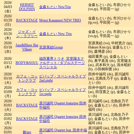
2026/
HERMIT
金森もとい (b), 市原ひかり
04/03
金森もとい NewTrio
DOLPHIN
(vo,tp), 平田晃一 (g)
(金)
2026/
金森もとい (b), 市川ひかり
03/29
BACKSTAGE
Motoi Kanamori NEW TRIO
(tp,vo), 平田晃一 (g)
(日)
2026/
ジャズ・イ
金森もとい (b), 市原ひかり
03/26
金森もとい New Trio
ン・ラブリー
(vo,tp), 平田晃一 (g)
(木)
2026/
宮原美絵 (vo), 中村恵介 (tp),
Jazz&Blues Bar
03/18
宮原美絵Group
Hakuei Kim (p), 金森もとい
Village
(水)
(b), 森博彦 (ds)
福田重男 (p), 金森もとい
2026/
福田重男トリオ, 宮里陽太ク
(b), 奥平真吾 (ds), 宮里陽太
03/12
BODY&SOUL
ァルテット
/
ダブルステージ
(as), 武本和大 (p), 清水昭好
(木)
スペシャル
(b), 小田桐和寛 (ds)
2026/
田井中福司 (ds), 原川誠司
カフェ・コッ
ビバップ・スペシャルライブ
03/10
(as), 北島佳乃子 (p), 金森も
トンクラブ
2nd.night
(火)
とい (b)
2026/
田井中福司 (ds), 原川誠司
カフェ・コッ
ビバップ・スペシャルライブ
03/09
(as), 田窪寛之 (p), 金森もと
トンクラブ
1st.night
(月)
い (b)
2026/
原川誠司 (as), 北島佳乃子
原川誠司 Quartet featuring 田井
03/03
BACKSTAGE
(p), 金森もとい (b), 田井中
中福司
(火)
福司 (ds)
2026/
原川誠司 (as), 北島佳乃子
原川誠司 Quartet featuring 田井
03/02
BACKSTAGE
(p), 金森もとい (b), 田井中
中福司
(月)
福司 (ds)
2026/
原川誠司 (as), 北島佳乃子
原川誠司 Quartet feat. 田井中福
03/01
酔ing
(p), 金森もとい (b), 田井中