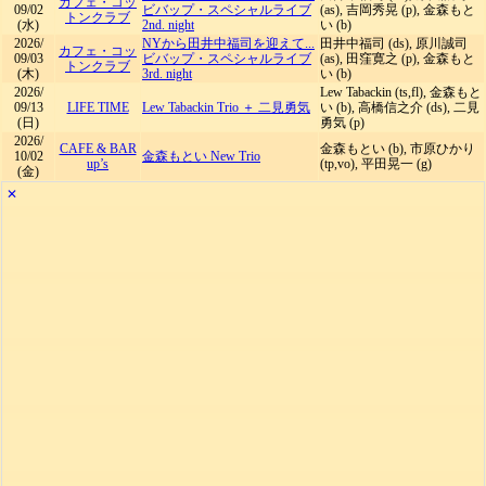
カフェ・コッ
09/02
ビバップ・スペシャルライブ
(as), 吉岡秀晃 (p), 金森もと
トンクラブ
(水)
2nd. night
い (b)
2026/
NYから田井中福司を迎えて...
田井中福司 (ds), 原川誠司
カフェ・コッ
09/03
ビバップ・スペシャルライブ
(as), 田窪寛之 (p), 金森もと
トンクラブ
(木)
3rd. night
い (b)
2026/
Lew Tabackin (ts,fl), 金森もと
09/13
LIFE TIME
Lew Tabackin Trio ＋ 二見勇気
い (b), 高橋信之介 (ds), 二見
(日)
勇気 (p)
2026/
CAFE & BAR
金森もとい (b), 市原ひかり
10/02
金森もとい New Trio
up’s
(tp,vo), 平田晃一 (g)
(金)
✕