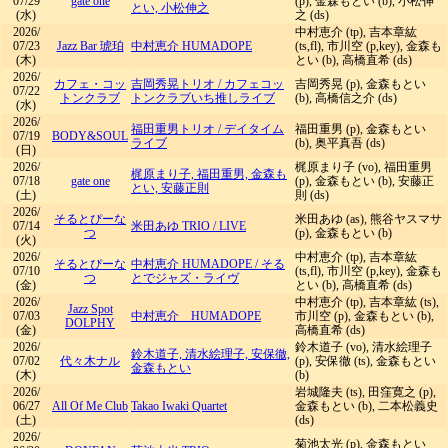
07/29
gate one
(p), 金森もとい (b), 小松伸
とい, 小松伸之
(水)
之 (ds)
2026/
中村恵介 (tp), 吉本章紘
07/23
Jazz Bar 琥珀
中村恵介 HUMADOPE
(ts,fl), 市川空 (p,key), 金森も
(木)
とい (b), 高橋直希 (ds)
2026/
カフェ・コッ
吉岡秀晃トリオ
/
カフェコッ
吉岡秀晃 (p), 金森もとい
07/22
トンクラブ
トンクラブいち推しライブ
(b), 高橋信之介 (ds)
(水)
2026/
福田重男トリオ
/
デイタイム
福田重男 (p), 金森もとい
07/19
BODY&SOUL
ライブ
(b), 奥平真吾 (ds)
(日)
2026/
梶原まり子 (vo), 福田重男
梶原まり子, 福田重男, 金森も
07/18
gate one
(p), 金森もとい (b), 安藤正
とい, 安藤正則
(土)
則 (ds)
2026/
そるとぴーな
米田あゆ (as), 熊谷ヤスマサ
07/14
米田あゆ TRIO
/
LIVE
つ
(p), 金森もとい (b)
(火)
2026/
中村恵介 (tp), 吉本章紘
そるとぴーな
中村恵介 HUMADOPE
/
そる
07/10
(ts,fl), 市川空 (p,key), 金森も
つ
とでジャズ・ライヴ
(金)
とい (b), 高橋直希 (ds)
2026/
中村恵介 (tp), 吉本章紘 (ts),
Jazz Spot
07/03
中村恵介 HUMADOPE
市川空 (p), 金森もとい (b),
DOLPHY
(金)
高橋直希 (ds)
2026/
鈴木道子 (vo), 清水絵理子
鈴木道子, 清水絵理子, 安保徹,
07/02
代々木ナル
(p), 安保徹 (ts), 金森もとい
金森もとい
(木)
(b)
2026/
岩城隆夫 (ts), 田窪寛之 (p),
06/27
All Of Me Club
Takao Iwaki Quartet
金森もとい (b), 二本松義史
(土)
(ds)
2026/
菊池太光 (p), 金森もとい