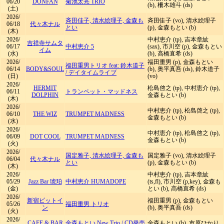
06/20
DONFAN
菊池太光 TRIO
(b), 柵木雄斗 (ds)
(土)
2026/
斉田佳子, 清水絵理子, 金森も
斉田佳子 (vo), 清水絵理子
06/18
代々木ナル
とい
(p), 金森もとい (b)
(木)
2026/
中村恵介 (tp), 吉本章紘
吉祥寺サムタ
06/17
中村恵介 5
(sax), 市川空 (p), 金森もとい
イム
(水)
(b), 高橋直希 (ds)
2026/
福田重男 (p), 金森もとい
福田重男トリオ feat: 鈴木道子
06/14
BODY&SOUL
(b), 奥平真吾 (ds), 鈴木道子
/
デイタイムライブ
(日)
(vo)
2026/
HERMIT
松島啓之 (tp), 中村恵介 (tp),
06/11
トランペット・マッドネス
DOLPHIN
金森もとい (b)
(木)
2026/
中村恵介 (tp), 松島啓之 (tp),
06/10
THE WIZ
TRUMPET MADNESS
金森もとい (b)
(水)
2026/
中村恵介 (tp), 松島啓之 (tp),
06/09
DOT COOL
TRUMPET MADNESS​
金森もとい (b)
(火)
2026/
国定雅子, 清水絵理子, 金森も
国定雅子 (vo), 清水絵理子
06/04
代々木ナル
とい
(p), 金森もとい (b)
(木)
2026/
中村恵介 (tp), 吉本章紘
05/29
Jazz Bar 琥珀
中村恵介 HUMADOPE
(ts,fl), 市川空 (p,key), 金森も
(金)
とい (b), 高橋直希 (ds)
2026/
新宿ピットイ
福田重男 (p), 金森もとい
05/26
福田重男 トリオ
ン
(b), 奥平真吾 (ds)
(火)
2026/
CAFE & BAR
金森もとい New Trio
/
CD発売
金森もとい (b), 市原ひかり