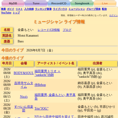
MyDB
Tune
Record/CD
Songbook
Live
検索
ガイド
リスト
入力依頼
ランキング
新着
ライブハウス
ミュージシャン
グループ団体
配信
YouTube
トップ
現在、非登録ユーザー向けの表示になっています。
ログイン
ミュージシャン ライブ情報
名前
金森もとい
レコード/CD情報
ブログ
英語名
Motoi Kanamori
楽器
Bass
今日のライブ
2026年8月7日（金）
今後のライブ
年月日
会場
アーティスト
/
イベント名
出演者
2026/
福田重男 (p), 金森もとい
福田重男トリオ ＋
08/08
BODY&SOUL
(b), 奥平真吾 (ds),
“sankichi”功朗
(土)
”sankichi”功朗 (g)
2026/
吉祥寺サムタ
納谷嘉彦 (p), 金森もとい
08/09
侍Bebop
イム
(b), 大坂昌彦 (ds)
(日)
2026/
福田重男, 金森もとい, 奥平真
福田重男 (p), 金森もとい
08/15
Nica's
吾
(b), 奥平真吾 (ds)
(土)
2026/
すぺいん倶楽
金森もとい (b), 市原ひかり
08/28
Trio”JOG”
部
(tp), 平田晃一 (g)
(金)
2026/
NYから田井中福司を迎えて...
田井中福司 (ds), 原川誠司