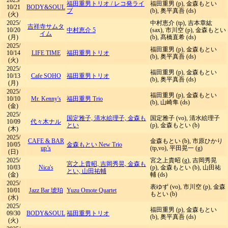
2025/
福田重男トリオ
/
レコ発ライ
福田重男 (p), 金森もとい
10/21
BODY&SOUL
ブ
(b), 奥平真吾 (ds)
(火)
2025/
中村恵介 (tp), 吉本章紘
吉祥寺サムタ
10/20
中村恵介 5
(sax), 市川空 (p), 金森もとい
イム
(月)
(b), 髙橋直希 (ds)
2025/
福田重男 (p), 金森もとい
10/14
LIFE TIME
福田重男トリオ
(b), 奥平真吾 (ds)
(火)
2025/
福田重男 (p), 金森もとい
10/13
Cafe SOHO
福田重男トリオ
(b), 奥平真吾 (ds)
(月)
2025/
福田重男 (p), 金森もとい
10/10
Mr. Kenny's
福田重男 Trio
(b), 山崎隼 (ds)
(金)
2025/
国定雅子, 清水絵理子, 金森も
国定雅子 (vo), 清水絵理子
10/09
代々木ナル
とい
(p), 金森もとい (b)
(木)
2025/
CAFE & BAR
金森もとい (b), 市原ひかり
10/05
金森もとい New Trio
up’s
(tp,vo), 平田晃一 (g)
(日)
2025/
宮之上貴昭 (g), 吉岡秀晃
宮之上貴昭, 吉岡秀晃, 金森も
10/03
Nica's
(p), 金森もとい (b), 山田祐
とい, 山田祐輔
(金)
輔 (ds)
2025/
表ゆず (vo), 市川空 (p), 金森
10/01
Jazz Bar 琥珀
Yuzu Omote Quartet
もとい (b)
(水)
2025/
福田重男 (p), 金森もとい
09/30
BODY&SOUL
福田重男トリオ
(b), 奥平真吾 (ds)
(火)