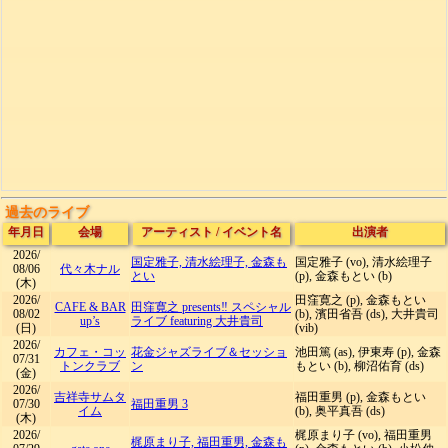
過去のライブ
年月日
会場
アーティスト
/
イベント名
出演者
2026/
国定雅子, 清水絵理子, 金森も
国定雅子 (vo), 清水絵理子
08/06
代々木ナル
とい
(p), 金森もとい (b)
(木)
2026/
田窪寛之 (p), 金森もとい
CAFE & BAR
田窪寛之 presents‼ スペシャル
08/02
(b), 濱田省吾 (ds), 大井貴司
up’s
ライブ featuring 大井貴司
(日)
(vib)
2026/
カフェ・コッ
花金ジャズライブ＆セッショ
池田篤 (as), 伊東寿 (p), 金森
07/31
トンクラブ
ン
もとい (b), 柳沼佑育 (ds)
(金)
2026/
吉祥寺サムタ
福田重男 (p), 金森もとい
07/30
福田重男 3
イム
(b), 奥平真吾 (ds)
(木)
2026/
梶原まり子 (vo), 福田重男
梶原まり子, 福田重男, 金森も