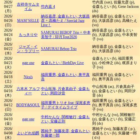
2026/
竹内直 (sax), 佐藤允彦 (p),
吉祥寺サムタ
04/27
竹内直 4
金森もとい (b), Gene Jackson
イム
(月)
(ds)
2026/
納谷嘉彦, 金森もとい, 大坂昌
納谷嘉彦 (p), 金森もとい
04/26
MAM’SELLE
彦 + 高橋たえ
/
Special Jazz
(b), 大坂昌彦 (ds), 高橋たえ
(日)
Live！
(vo)
2026/
納谷嘉彦 (p), 金森もとい
SAMURAI BEBOP Trio + 中本
04/24
もっきりや
(b), 大坂昌彦 (ds), 中本美智
美智子
/
卯月Tour2026
(金)
子 (vo)
2026/
ジャズ・イ
納谷嘉彦 (p), 金森もとい
04/22
SAMURAI Bebop Trio
ン・ラブリー
(b), 大坂昌彦 (ds)
(水)
2026/
金森もとい (b), 福田重男
04/21
gate one
金森もとい
/
BirthDay Live
(p), 小松伸之 (ds), 梶原まり
(火)
子 (vo)
2026/
福田重男, 金森もとい, 奥平真
福田重男 (p), 金森もとい
04/18
Nica's
吾
(b), 奥平真吾 (ds)
(土)
2026/
中山拓海 (as), 片倉真由子
六本木 アルフ
中山拓海, 片倉真由子, 金森も
04/16
(p), 金森もとい (b), 岡田汐
ィー
とい, 岡田汐音
(木)
音 (ds)
2026/
福田重男 (p), 金森もとい
福田重男トリオ feat: 深尾多恵
04/12
BODY&SOUL
(b), 奥平真吾 (ds), 深尾多恵
子
/
デイタイムライブ
(日)
子 (vo)
2026/
中村かんな (vo), 関根敏行
中村かんな, 関根敏行, 金森も
04/10
gate one
(p), 金森もとい (b), 安藤正
とい, 安藤正則
(金)
則 (ds)
2026/
茜純子 (vo), 加藤友彦 (ｐ),
茜純子, 加藤友彦, 金森もとい,
04/08
よいどれ伯爵
金森もとい (b), 矢藤健一郎
矢藤健一郎
(水)
(ｄs)