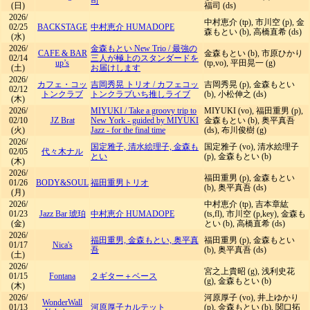
司
(日)
福司 (ds)
2026/
中村恵介 (tp), 市川空 (p), 金
02/25
BACKSTAGE
中村恵介 HUMADOPE
森もとい (b), 高橋直希 (ds)
(水)
2026/
金森もとい New Trio
/
最強の
CAFE & BAR
金森もとい (b), 市原ひかり
02/14
三人が極上のスタンダードを
up’s
(tp,vo), 平田晃一 (g)
(土)
お届けします
2026/
カフェ・コッ
吉岡秀晃 トリオ
/
カフェコッ
吉岡秀晃 (p), 金森もとい
02/12
トンクラブ
トンクラブいち推しライブ
(b), 小松伸之 (ds)
(木)
2026/
MIYUKI
/
Take a groovy trip to
MIYUKI (vo), 福田重男 (p),
02/10
JZ Brat
New York - guided by MIYUKI
金森もとい (b), 奥平真吾
(火)
Jazz - for the final time
(ds), 布川俊樹 (g)
2026/
国定雅子, 清水絵理子, 金森も
国定雅子 (vo), 清水絵理子
02/05
代々木ナル
とい
(p), 金森もとい (b)
(木)
2026/
福田重男 (p), 金森もとい
01/26
BODY&SOUL
福田重男トリオ
(b), 奥平真吾 (ds)
(月)
2026/
中村恵介 (tp), 吉本章紘
01/23
Jazz Bar 琥珀
中村恵介 HUMADOPE
(ts,fl), 市川空 (p,key), 金森も
(金)
とい (b), 高橋直希 (ds)
2026/
福田重男, 金森もとい, 奥平真
福田重男 (p), 金森もとい
01/17
Nica's
吾
(b), 奥平真吾 (ds)
(土)
2026/
宮之上貴昭 (g), 浅利史花
01/15
Fontana
２ギター＋ベース
(g), 金森もとい (b)
(木)
2026/
河原厚子 (vo), 井上ゆかり
WonderWall
01/13
河原厚子カルテット
(p), 金森もとい (b), 関口拓