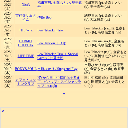
2025/
福田重男, 金森もとい, 奥平真
福田重男 (p), 金森もとい
09/27
Nica's
吾
(b), 奥平真吾 (ds)
(土)
2025/
吉祥寺サムタ
納谷嘉彦 (p), 金森もとい
09/25
侍Be-Bop
イム
(b), 大坂昌彦 (ds)
(木)
2025/
Lew Tabackin (sax,fl), 金森も
09/17
THE WIZ
Lew Tabackin Trio
とい (b), 高橋信之介 (ds)
(水)
2025/
HERMIT
Lew Tabckin (sax,fl), 金森も
09/15
Lew Tabckin トリオ
DOLPHIN
とい (b), 高橋信之介 (ds)
(月)
2025/
Lew Tabackin (ts,fl), 金森もと
Lew Tabackin Trio ＋ Special
09/13
LIFE TIME
い (b), 高橋信之介 (ds), 松井
Guest 松井秀太郎
(土)
秀太郎 (tp)
2025/
市原ひかり (tp,vo), 荻原亮
09/10
BODY&SOUL
市原ひかり
/
Sings and Play
(g), 金森もとい (b), 市原康
(水)
(ds)
2025/
NYから田井中福司dsを迎え
田井中福司 (ds), 原川誠司
カフェ・コッ
09/03
て...ビバップ・スペシャルラ
(as), 田窪寛之 (p), 金森もと
トンクラブ
(水)
イブ 1st.night
い (b)
▾
✕