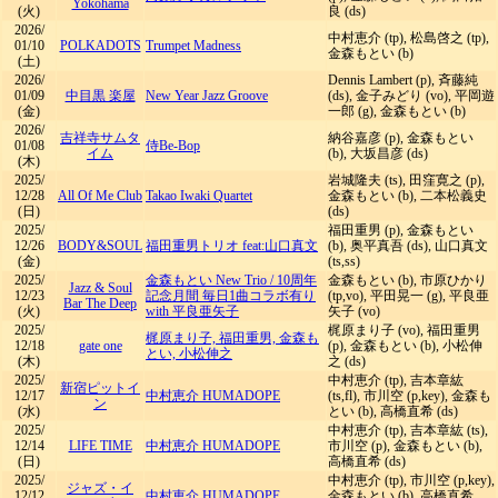
Yokohama
(火)
良 (ds)
2026/
中村恵介 (tp), 松島啓之 (tp),
01/10
POLKADOTS
Trumpet Madness
金森もとい (b)
(土)
2026/
Dennis Lambert (p), 斉藤純
01/09
中目黒 楽屋
New Year Jazz Groove
(ds), 金子みどり (vo), 平岡遊
(金)
一郎 (g), 金森もとい (b)
2026/
吉祥寺サムタ
納谷嘉彦 (p), 金森もとい
01/08
侍Be-Bop
イム
(b), 大坂昌彦 (ds)
(木)
2025/
岩城隆夫 (ts), 田窪寛之 (p),
12/28
All Of Me Club
Takao Iwaki Quartet
金森もとい (b), 二本松義史
(日)
(ds)
2025/
福田重男 (p), 金森もとい
12/26
BODY&SOUL
福田重男トリオ feat:山口真文
(b), 奥平真吾 (ds), 山口真文
(金)
(ts,ss)
2025/
金森もとい New Trio
/
10周年
金森もとい (b), 市原ひかり
Jazz & Soul
12/23
記念月間 毎日1曲コラボ有り
(tp,vo), 平田晃一 (g), 平良亜
Bar The Deep
(火)
with 平良亜矢子
矢子 (vo)
2025/
梶原まり子 (vo), 福田重男
梶原まり子, 福田重男, 金森も
12/18
gate one
(p), 金森もとい (b), 小松伸
とい, 小松伸之
(木)
之 (ds)
2025/
中村恵介 (tp), 吉本章紘
新宿ピットイ
12/17
中村恵介 HUMADOPE
(ts,fl), 市川空 (p,key), 金森も
ン
(水)
とい (b), 高橋直希 (ds)
2025/
中村恵介 (tp), 吉本章紘 (ts),
12/14
LIFE TIME
中村恵介 HUMADOPE
市川空 (p), 金森もとい (b),
(日)
高橋直希 (ds)
2025/
中村恵介 (tp), 市川空 (p,key),
ジャズ・イ
12/12
中村恵介 HUMADOPE
金森もとい (b), 高橋直希