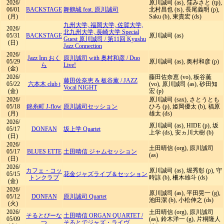
2026/
原川誠司 (as), 窪みさと (tp),
06/01
BACKSTAGE
舞鶴城 feat. 原川誠司
北村昌也 (ts), 長尾義明 (p),
(月)
Saku (b), 東貴宏 (ds)
九州大学, 福岡大学, 佐賀大学,
2026/
北九州大学, 長崎大学 Special
05/31
BACKSTAGE
原川誠司 (as)
Guest 原川誠司
/
第11回 Kyushu
(日)
Jazz Connection
2026/
Jazz Inn おく
原川誠司 with 奥村和彦
/
Duo
05/29
原川誠司 (as), 奥村和彦 (p)
ら
Live!
(金)
2026/
藤田佐奈恵 (vo), 板谷薫
藤田佐奈恵 & 板谷薫
/
JAZZ
05/22
六本木 club t
(vo), 原川誠司 (as), 砂田知
Vocal NIGHT
(金)
宏 (p)
2026/
原川誠司 (sax), さとうとも
05/18
錦糸町 J-flow
原川誠司セッション
ひろ (p), 姫岡優太 (b), 福原
(月)
雄太 (ds)
2026/
原川誠司 (as), HIDE (p), 坂
05/17
DONFAN
坂上学 Quartet
上学 (ds), 安ヵ川大樹 (b)
(日)
2026/
土田晴信 (org), 原川誠司
05/17
BLUES ETTE
土田晴信 ジャムセッション
(as)
(日)
2026/
カフェ・コッ
原川誠司 (as), 堀秀彰 (p), 守
05/15
花金ジャズライブ＆セッション
トンクラブ
時諒 (b), 柵木雄斗 (ds)
(金)
2026/
原川誠司 (as), 平田晃一 (g),
05/12
DONFAN
原川誠司 Quartet
池田潔 (b), 小松伸之 (ds)
(火)
2026/
土田晴信 (org), 原川誠司
そるとぴーな
土田晴信 ORGAN QUARTET
/
05/09
(as), 鈴木洋一 (g), 片桐隆人
つ
そるとでジャズ・ライヴ