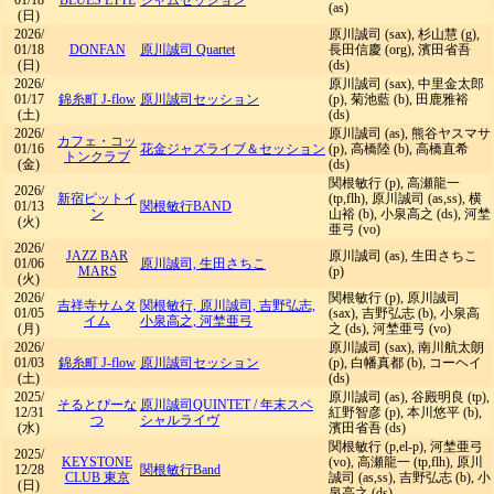
01/18
BLUES ETTE
ジャムセッション
(as)
(日)
2026/
原川誠司 (sax), 杉山慧 (g),
01/18
DONFAN
原川誠司 Quartet
長田信慶 (org), 濱田省吾
(日)
(ds)
2026/
原川誠司 (sax), 中里金太郎
01/17
錦糸町 J-flow
原川誠司セッション
(p), 菊池藍 (b), 田鹿雅裕
(土)
(ds)
2026/
原川誠司 (as), 熊谷ヤスマサ
カフェ・コッ
01/16
花金ジャズライブ＆セッション
(p), 高橋陸 (b), 高橋直希
トンクラブ
(金)
(ds)
関根敏行 (p), 高瀬龍一
2026/
新宿ピットイ
(tp,flh), 原川誠司 (as,ss), 横
01/13
関根敏行BAND
ン
山裕 (b), 小泉高之 (ds), 河埜
(火)
亜弓 (vo)
2026/
JAZZ BAR
原川誠司 (as), 生田さちこ
01/06
原川誠司, 生田さちこ
MARS
(p)
(火)
2026/
関根敏行 (p), 原川誠司
吉祥寺サムタ
関根敏行, 原川誠司, 吉野弘志,
01/05
(sax), 吉野弘志 (b), 小泉高
イム
小泉高之, 河埜亜弓
(月)
之 (ds), 河埜亜弓 (vo)
2026/
原川誠司 (sax), 南川航太朗
01/03
錦糸町 J-flow
原川誠司セッション
(p), 白幡真都 (b), コーヘイ
(土)
(ds)
2025/
原川誠司 (as), 谷殿明良 (tp),
そるとぴーな
原川誠司QUINTET
/
年末スペ
12/31
紅野智彦 (p), 本川悠平 (b),
つ
シャルライヴ
(水)
濱田省吾 (ds)
関根敏行 (p,el-p), 河埜亜弓
2025/
KEYSTONE
(vo), 高瀬龍一 (tp,flh), 原川
12/28
関根敏行Band
CLUB 東京
誠司 (as,ss), 吉野弘志 (b), 小
(日)
泉高之 (ds)