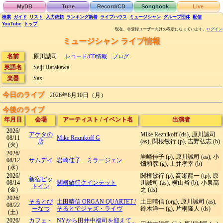
MyDB
Tune
Record/CD
Songbook
Live
検索
ガイド
リスト
入力依頼
ランキング
新着
ライブハウス
ミュージシャン
グループ団体
配信
YouTube
トップ
現在、非登録ユーザー向けの表示になっています。
ログイン
ミュージシャン ライブ情報
名前
原川誠司
レコード/CD情報
ブログ
英語名
Seiji Harakawa
楽器
Sax
今日のライブ
2026年8月10日（月）
今後のライブ
年月日
会場
アーティスト
/
イベント名
出演者
2026/
アケタの
Mike Reznikoff (ds), 原川誠司
08/11
Mike Reznikoff G
店
(as), 関根敏行 (p), 吉野弘志 (b)
(火)
2026/
岩崎佳子 (p), 原川誠司 (as), 小
08/12
サムデイ
岩崎佳子 ミラージェン
畑和彦 (g), 土井孝幸 (b)
(水)
2026/
関根敏行 (p), 高瀬龍一 (tp), 原
新宿ピッ
08/14
関根敏行クインテット
川誠司 (as), 横山裕 (b), 小泉高
トイン
(金)
之 (ds)
2026/
そるとぴ
土田晴信 ORGAN QUARTET
/
土田晴信 (org), 原川誠司 (as),
08/22
ーなつ
そるとでジャズ・ライヴ
鈴木洋一 (g), 片桐隆人 (ds)
(土)
2026/
カフェ・
NYから田井中福司を迎えて...