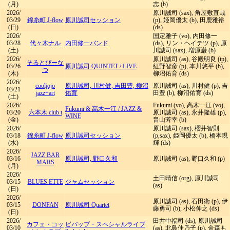
(月)
志 (b)
2026/
原川誠司 (sax), 角屋敷直哉
03/29
錦糸町 J-flow
原川誠司セッション
(p), 姫岡優太 (b), 田鹿雅裕
(日)
(ds)
2026/
国定雅子 (vo), 内田修一
03/28
代々木ナル
内田修一バンド
(ds), リン・ヘイテツ (p), 原
(土)
川誠司 (sax), 増原巌 (b)
2026/
原川誠司 (as), 谷殿明良 (tp),
そるとぴーな
03/26
原川誠司 QUINTET
/
LIVE
紅野智彦 (p), 本川悠平 (b),
つ
(木)
柳沼佑育 (ds)
2026/
cooljojo
原川誠司, 川村健, 吉田豊, 柳沼
原川誠司 (as), 川村健 (p), 吉
03/21
jazz+art
佑育
田豊 (b), 柳沼佑育 (ds)
(土)
2026/
Fukumi (vo), 高木一江 (vo),
Fukumi & 高木一江
/
JAZZ &
03/20
六本木 club t
原川誠司 (as), 永井隆雄 (p),
WINE
(金)
畠山芳幸 (b)
2026/
原川誠司 (sax), 櫻井智則
03/18
錦糸町 J-flow
原川誠司セッション
(p,sax), 姫岡優太 (b), 橋本現
(水)
輝 (ds)
2026/
JAZZ BAR
03/16
原川誠司, 野口久和
原川誠司 (as), 野口久和 (p)
MARS
(月)
2026/
土田晴信 (org), 原川誠司
03/15
BLUES ETTE
ジャムセッション
(as)
(日)
2026/
原川誠司 (as), 石田衛 (p), 伊
03/15
DONFAN
原川誠司 Quartet
藤勇司 (b), 小松伸之 (ds)
(日)
2026/
田井中福司 (ds), 原川誠司
カフェ・コッ
ビバップ・スペシャルライブ
03/10
(as), 北島佳乃子 (p), 金森も