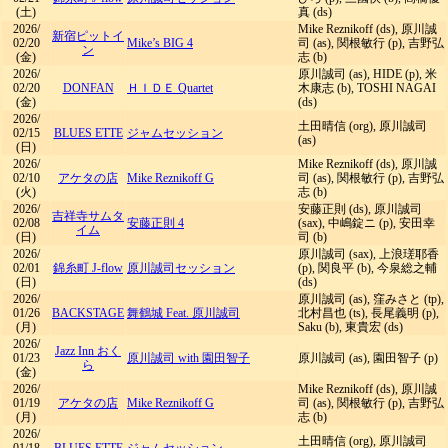
(土)
真 (ds)
2026/
Mike Reznikoff (ds), 原川誠
新宿ピットイ
02/20
Mike’s BIG 4
司 (as), 関根敏行 (p), 吉野弘
ン
(金)
志 (b)
2026/
原川誠司 (as), HIDE (p), 米
02/20
DONFAN
ＨＩＤＥ Quartet
木康志 (b), TOSHI NAGAI
(金)
(ds)
2026/
土田晴信 (org), 原川誠司
02/15
BLUES ETTE
ジャムセッション
(as)
(日)
2026/
Mike Reznikoff (ds), 原川誠
02/10
アケタの店
Mike Reznikoff G
司 (as), 関根敏行 (p), 吉野弘
(火)
志 (b)
2026/
安藤正則 (ds), 原川誠司
吉祥寺サムタ
02/08
安藤正則 4
(sax), 中嶋錠ニ (p), 安田幸
イム
(日)
司 (b)
2026/
原川誠司 (sax), 上浪瑳耶香
02/01
錦糸町 J-flow
原川誠司セッション
(p), 関良平 (b), 今泉総之輔
(日)
(ds)
2026/
原川誠司 (as), 窪みさと (tp),
01/26
BACKSTAGE
舞鶴城 Feat. 原川誠司
北村昌也 (ts), 長尾義明 (p),
(月)
Saku (b), 東貴宏 (ds)
2026/
Jazz Inn おく
01/23
原川誠司 with 園田智子
原川誠司 (as), 園田智子 (p)
ら
(金)
2026/
Mike Reznikoff (ds), 原川誠
01/19
アケタの店
Mike Reznikoff G
司 (as), 関根敏行 (p), 吉野弘
(月)
志 (b)
2026/
土田晴信 (org), 原川誠司