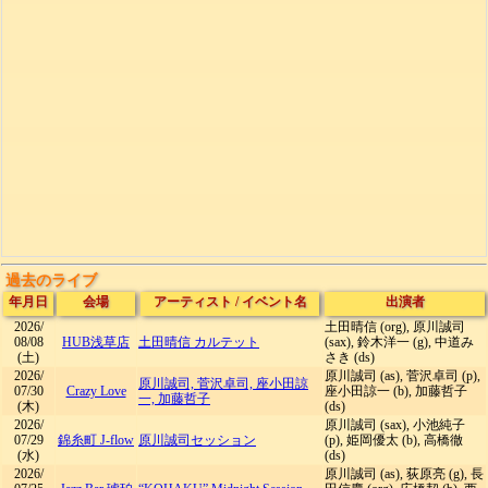
過去のライブ
年月日
会場
アーティスト
/
イベント名
出演者
2026/
土田晴信 (org), 原川誠司
08/08
HUB浅草店
土田晴信 カルテット
(sax), 鈴木洋一 (g), 中道み
(土)
さき (ds)
2026/
原川誠司 (as), 菅沢卓司 (p),
原川誠司, 菅沢卓司, 座小田諒
07/30
Crazy Love
座小田諒一 (b), 加藤哲子
一, 加藤哲子
(木)
(ds)
2026/
原川誠司 (sax), 小池純子
07/29
錦糸町 J-flow
原川誠司セッション
(p), 姫岡優太 (b), 高橋徹
(水)
(ds)
2026/
原川誠司 (as), 荻原亮 (g), 長