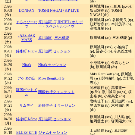
(土)
(ds)
2026/
原川誠司 (as), HIDE (p,vo),
05/08
DONFAN
TOSHI NAGAI
/
S.P LIVE
飯田雅春 (b), TOSHI
(金)
NAGAI (ds)
2026/
原川誠司 (as), 谷殿明良 (tp),
そるとぴーな
原川誠司 QUINTET
/
ホリデ
05/06
紅野智彦 (p), 本川悠平 (b),
つ
ー・スペシャルライヴ
(水)
高橋直希 (ds)
2026/
JAZZ BAR
05/02
原川誠司, 三木成能
原川誠司 (as), 三木成能 (p)
MARS
(土)
2026/
原川誠司 (sax), 小池純子
05/01
錦糸町 J-flow
原川誠司セッション
(p), 粟谷巧 (b), 今泉総之輔
(金)
(ds)
2026/
小池純子 (p), 金森もとい
04/30
Nica's
Nica's セッション
(b), 原川誠司 (ds)
(木)
2026/
Mike Reznikoff (ds), 原川誠
04/22
アケタの店
Mike Reznikoff G
司 (as), 関根敏行 (p), 吉野弘
(水)
志 (b)
2026/
関根敏行 (p), 高瀬龍一
新宿ピットイ
04/21
関根敏行クインテット
(tp,flh), 原川誠司 (as,ss), 横
ン
(火)
山裕 (b), 小泉高之 (ds)
2026/
岩崎佳子 (p), 原川誠司 (as),
04/21
サムデイ
岩崎佳子 ミラージェン
笠原本章 (b), 木村由起夫
(火)
(ds)
2026/
原川誠司 (sax), 川人唯 (p),
04/20
錦糸町 J-flow
原川誠司セッション
姫岡優太 (b), 塚田陽太 (ds)
(月)
2026/
土田晴信 (org), 原川誠司
04/19
BLUES ETTE
ジャムセッション
(as)