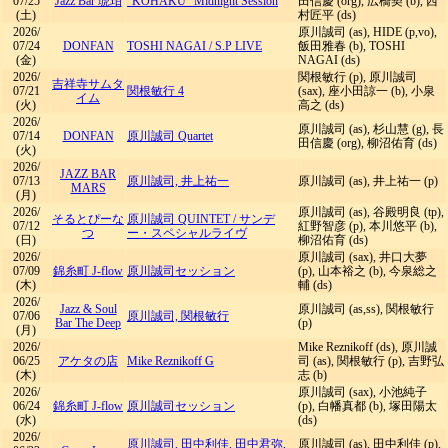
07/25
Jazz Bar 琥珀
“KOHAKU” Midnight Session
田信慶 (org), 広橋契 (b), 西
(土)
村匠平 (ds)
2026/
原川誠司 (as), HIDE (p,vo),
07/24
DONFAN
TOSHI NAGAI
/
S.P LIVE
飯田雅春 (b), TOSHI
(金)
NAGAI (ds)
2026/
関根敏行 (p), 原川誠司
吉祥寺サムタ
07/21
関根敏行 4
(sax), 座小田諒一 (b), 小泉
イム
(火)
高之 (ds)
2026/
原川誠司 (as), 杉山慧 (g), 長
07/14
DONFAN
原川誠司 Quartet
田信慶 (org), 柳沼佑育 (ds)
(火)
2026/
JAZZ BAR
07/13
原川誠司, 井上祐一
原川誠司 (as), 井上祐一 (p)
MARS
(月)
2026/
原川誠司 (as), 谷殿明良 (tp),
そるとぴーな
原川誠司 QUINTET
/
サンデ
07/12
紅野智彦 (p), 本川悠平 (b),
つ
ー・スペシャルライヴ
(日)
柳沼佑育 (ds)
2026/
原川誠司 (sax), 井口大夢
07/09
錦糸町 J-flow
原川誠司セッション
(p), 山本裕之 (b), 今泉総之
(木)
輔 (ds)
2026/
Jazz & Soul
原川誠司 (as,ss), 関根敏行
07/06
原川誠司, 関根敏行
Bar The Deep
(p)
(月)
2026/
Mike Reznikoff (ds), 原川誠
06/25
アケタの店
Mike Reznikoff G
司 (as), 関根敏行 (p), 吉野弘
(木)
志 (b)
2026/
原川誠司 (sax), 小池純子
06/24
錦糸町 J-flow
原川誠司セッション
(p), 白幡真都 (b), 塚田陽太
(水)
(ds)
2026/
原川誠司, 田中利佳, 田中君弥,
原川誠司 (as), 田中利佳 (p),