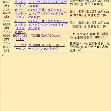
田井中福司 (ds), 原川誠司 (as),
09/01
コットン
ビバップ・スペシャルライブ
杉山慧 (g), 長田信慶 (org)
(火)
クラブ
1st. night
2026/
カフェ・
NYから田井中福司を迎えて...
田井中福司 (ds), 原川誠司 (as),
09/02
コットン
ビバップ・スペシャルライブ
吉岡秀晃 (p), 金森もとい (b)
(水)
クラブ
2nd. night
2026/
カフェ・
NYから田井中福司を迎えて...
田井中福司 (ds), 原川誠司 (as),
09/03
コットン
ビバップ・スペシャルライブ
田窪寛之 (p), 金森もとい (b)
(木)
クラブ
3rd. night
2026/
札幌“D-
TOSHI NAGAI (ds), 原川誠司
09/10
BOP”JAZZ
「TOSHI NAGAI Quartet
(sax), 飯田雅春 (b), HIDE (p)
(木)
CLUB
2026/
原川誠司 (as), 谷殿明良 (tp), 紅
そるとぴ
原川誠司 QUINTET
/
ホリデ
09/21
野智彦 (p), 本川悠平 (b), 高橋
ーなつ
ー・スペシャルライヴ
(月)
直希 (ds)
✕