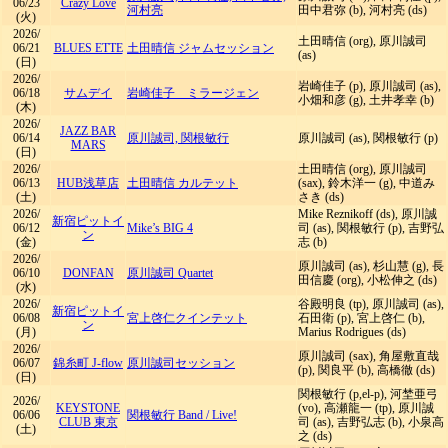
06/23
Crazy Love
河村亮
田中君弥 (b), 河村亮 (ds)
(火)
2026/
土田晴信 (org), 原川誠司
06/21
BLUES ETTE
土田晴信 ジャムセッション
(as)
(日)
2026/
岩崎佳子 (p), 原川誠司 (as),
06/18
サムデイ
岩崎佳子 ミラージェン
小畑和彦 (g), 土井孝幸 (b)
(木)
2026/
JAZZ BAR
06/14
原川誠司, 関根敏行
原川誠司 (as), 関根敏行 (p)
MARS
(日)
2026/
土田晴信 (org), 原川誠司
06/13
HUB浅草店
土田晴信 カルテット
(sax), 鈴木洋一 (g), 中道み
(土)
さき (ds)
2026/
Mike Reznikoff (ds), 原川誠
新宿ピットイ
06/12
Mike’s BIG 4
司 (as), 関根敏行 (p), 吉野弘
ン
(金)
志 (b)
2026/
原川誠司 (as), 杉山慧 (g), 長
06/10
DONFAN
原川誠司 Quartet
田信慶 (org), 小松伸之 (ds)
(水)
2026/
谷殿明良 (tp), 原川誠司 (as),
新宿ピットイ
06/08
宮上啓仁クインテット
石田衛 (p), 宮上啓仁 (b),
ン
(月)
Marius Rodrigues (ds)
2026/
原川誠司 (sax), 角屋敷直哉
06/07
錦糸町 J-flow
原川誠司セッション
(p), 関良平 (b), 高橋徹 (ds)
(日)
関根敏行 (p,el-p), 河埜亜弓
2026/
KEYSTONE
(vo), 高瀬龍一 (tp), 原川誠
06/06
関根敏行 Band
/
Live!
CLUB 東京
司 (as), 吉野弘志 (b), 小泉高
(土)
之 (ds)