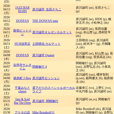
(日)
2026/
JAZZ BAR
原川誠司 (as), 生田さちこ
04/13
原川誠司, 生田さちこ
MARS
(p)
(月)
2026/
原川誠司 (as), HIDE (p), 楠
04/12
DONFAN
THE DONFAN mini
井五月 (b), 小松伸之 (ds)
(日)
2026/
原川誠司 (as), 長田信慶
新宿ピットイ
04/11
原川誠司オルガンカルテット
(org), 杉山慧 (g), 西村匠平
ン
(土)
(ds)
2026/
土田晴信 (org), 原川誠司
04/11
HUB浅草店
土田晴信 カルテット
(sax), 鈴木洋一 (g), 片桐隆
(土)
人 (ds)
2026/
原川誠司 (as), 杉山慧 (g), 長
04/08
DONFAN
原川誠司 Quartet
田信慶 (org), 菅原高志 (ds)
(水)
2026/
関根敏行 (p), 原川誠司
吉祥寺サムタ
04/07
関根敏行 4
(sax), 吉野弘志 (b), 小泉高
イム
(火)
之 (ds)
2026/
原川誠司 (sax), 櫻井智則
04/06
錦糸町 J-flow
原川誠司セッション
(p,sax), 姫岡優太 (b), 福原雄
(月)
太 (ds)
2026/
千葉みなと
昼下がりのスペシャルボーカル
近藤幸江 (vo), 上野仁 (vo),
04/04
clipper
ライブ
中丸円香 (p), 原川誠司 (as)
(土)
2026/
Jazz & Soul
原川誠司 (as,ss), 関根敏行
03/31
原川誠司, 関根敏行
Bar The Deep
(p)
(火)
2026/
Mike Reznikoff (ds), 原川誠
03/30
アケタの店
Mike Reznikoff G
司 (as), 関根敏行 (p), 吉野弘