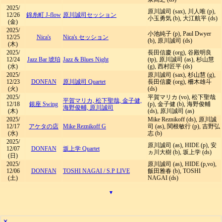
2025/
原川誠司 (sax), 川人唯 (p),
12/26
錦糸町 J-flow
原川誠司セッション
小玉勇気 (b), 大江航平 (ds)
(金)
2025/
小池純子 (p), Paul Dwyer
12/25
Nica's
Nica's セッション
(b), 原川誠司 (ds)
(木)
2025/
長田信慶 (org), 谷殿明良
12/24
Jazz Bar 琥珀
Jazz & Blues Night
(tp), 原川誠司 (as), 杉山慧
(水)
(g), 西村匠平 (ds)
2025/
原川誠司 (sax), 杉山慧 (g),
12/23
DONFAN
原川誠司 Quartet
長田信慶 (org), 柵木雄斗
(火)
(ds)
2025/
平賀マリカ (vo), 松下聖哉
平賀マリカ, 松下聖哉, 金子健,
12/18
銀座 Swing
(p), 金子健 (b), 海野俊輔
海野俊輔, 原川誠司
(木)
(ds), 原川誠司 (as)
2025/
Mike Reznikoff (ds), 原川誠
12/17
アケタの店
Mike Reznikoff G
司 (as), 関根敏行 (p), 吉野弘
(水)
志 (b)
2025/
原川誠司 (as), HIDE (p), 安
12/07
DONFAN
坂上学 Quartet
ヵ川大樹 (b), 坂上学 (ds)
(日)
2025/
原川誠司 (as), HIDE (p,vo),
12/06
DONFAN
TOSHI NAGAI
/
S.P LIVE
飯田雅春 (b), TOSHI
(土)
NAGAI (ds)
▾
✕