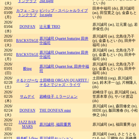
トンクラブ
2nd.night
(火)
とい (b)
2026/
田井中福司 (ds), 原川誠司
カフェ・コッ
ビバップ・スペシャルライブ
03/09
(as), 田窪寛之 (p), 金森もと
トンクラブ
1st.night
(月)
い (b)
2026/
原川誠司 (as), 辻元重 (g), 若
03/04
DONFAN
辻元重 TRIO
井俊也 (b)
(水)
2026/
原川誠司 (as), 北島佳乃子
原川誠司 Quartet featuring 田井
03/03
BACKSTAGE
(p), 金森もとい (b), 田井中
中福司
(火)
福司 (ds)
2026/
原川誠司 (as), 北島佳乃子
原川誠司 Quartet featuring 田井
03/02
BACKSTAGE
(p), 金森もとい (b), 田井中
中福司
(月)
福司 (ds)
2026/
原川誠司 (as), 北島佳乃子
原川誠司 Quartet feat. 田井中福
03/01
酔ing
(p), 金森もとい (b), 田井中
司
(日)
福司 (ds)
2026/
土田晴信 (org), 原川誠司
そるとぴーな
土田晴信 ORGAN QUARTET
/
02/28
(as), 鈴木洋一 (g), 片桐隆人
つ
そるとでジャズ・ライヴ
(土)
(ds)
2026/
岩崎佳子 (p), 原川誠司 (as),
02/26
サムデイ
岩崎佳子 ミラージェン
笠原本章 (b), サバオ渡辺
(木)
(ds)
2026/
原川誠司 (as), 森田修史 (ts),
02/24
DONFAN
THE DONFAN mini
HIDE (p), 飯田雅春 (b), 小松
(火)
伸之 (ds)
2026/
JAZZ BAR
02/22
原川誠司, 福田重男
原川誠司 (as), 福田重男 (p)
MARS
(日)
2026/
原川誠司 (sax), さとうとも
02/21
錦糸町 J-flow
原川誠司セッション
ひろ (p), 三國快 (b), 高橋優