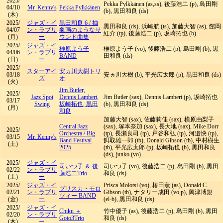
2025/
Pekka Pylkkänen (as,ss), 後藤浩二 (p), 島田剛
04/10
Mr. Kenny's
Pekka Pylkkänen
(b), 黒田和良 (ds)
(木)
2025/
ジャズ・イ
黒田和良 6
/
抽
黒田和良 (ds), 浜崎航 (ts), 加藤大智 (as), 館岡
04/07
ン・ラブリ
象画のようなサ
紅介 (tp), 後藤浩二 (p), 坂崎拓也 (b)
(月)
ー
ウンド曲集
2025/
ジャズ・イ
榊原よう子
榊原よう子 (vo), 後藤浩二 (p), 島田剛 (b), 黒
04/06
ン・ラブリ
BAND
田和良 (ds)
(日)
ー
2025/
スターアイ
安ヵ川大樹トリ
03/18
安ヵ川大樹 (b), 平光広太郎 (p), 黒田和良 (ds)
ズ
オ
(火)
Jim Butler,
2025/
Jazz Spot
Dennis Lambert,
Jim Butler (sax), Dennis Lambert (p), 坂崎拓也
03/17
Swing
坂崎拓也, 黒田
(b), 黒田和良 (ds)
(月)
和良
加藤大智 (sax), 佐藤莉佳 (sax), 横原由梨子
Central Jazz
(sax), 塚本奈加 (sax), 長大地 (sax), Mike Dorr
2025/
Orchestra
/
Big
(tp), 長瀬良司 (tp), 戸谷和弘 (tp), 河邉快 (tp),
03/15
Mr. Kenny's
Band Festival
餌取雄一郎 (tb), Donald Gibson (tb), 中村樹生
(土)
2025
(tb), 平光広太郎 (p), 坂崎拓也 (b), 黒田和良
(ds), junko (vo)
2025/
ジャズ・イ
司いつ子 ＆ 後
司いつ子 (vo), 後藤浩二 (p), 島田剛 (b), 黒田
02/22
ン・ラブリ
藤浩二Trio
和良 (ds)
(土)
ー
2025/
ジャズ・イ
Prisca Molotsi (vo), 椿田薫 (as), Donald C.
プリスカ・モロ
02/21
ン・ラブリ
Gibson (tb), ナタリー成田 (vo,p), 興津博規
ツィー BAND
(金)
ー
(el-b), 黒田和良 (ds)
2025/
ジャズ・イ
Chiku ＋
竹中優子 (as), 後藤浩二 (p), 島田剛 (b), 黒田
02/20
ン・ラブリ
Goto3Trio
和良 (ds)
(木)
ー