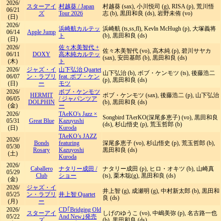
2026/
スターアイ
村越葵
/
Japan
村越葵 (sax), 小川悦司 (g), RISA (p), 荒川悟
06/21
ズ
Tour 2026
志 (b), 黒田和良 (ds), 岩野未侑 (vo)
(日)
2026/
浜崎航カルテッ
浜崎航 (ts,ss,fl), Kevln McHugh (p), 大塚義将
06/14
Apple Jump
ト
(b), 黒田和良 (ds)
(日)
2026/
佐々木美智代 +
佐々木美智代 (vo), 高木純 (p), 碧川サヤカ
06/11
DOXY
高木純カルテッ
(sax), 安田基郎 (b), 黒田和良 (ds)
(木)
ト
2026/
ジャズ・イ
山下弘治 Quartet
山下弘治 (b), ボブ・ケンモツ (ts), 後藤浩二
06/07
ン・ラブリ
feat. ボブ・ケン
(p), 黒田和良 (ds)
(日)
ー
モツ
2026/
ボブ・ケンモツ
HERMIT
ボブ・ケンモツ (sax), 後藤浩二 (p), 山下弘治
06/05
/
ジャパンツア
DOLPHIN
(b), 黒田和良 (ds)
(金)
ー
2026/
TAeKO's Jazz ×
Songbird TAerKO(深尾多恵子) (vo), 黒田和良
05/31
Great Blue
Kazuyushi
(ds), 杉山悟史 (p), 荒玉哲郎 (b)
(日)
Kuroda
TAeKO’s JAZZ
2026/
Bonds
featuring
深尾多恵子 (vo), 杉山悟史 (p), 荒玉哲郎 (b),
05/30
Rosary
Kazuyoshi
黒田和良 (ds)
(土)
Kuroda
2026/
Caballero
ナタリー成田
/
ナタリー成田 (p), ヒロ・オキツ (b), 山崎真
05/29
Club
ショー
(ts), 栗木聡(g), 黒田和良 (ds)
(金)
2026/
ジャズ・イ
井上智 (g), 成瀬明 (g), 中村新太郎 (b), 黒田和
05/25
ン・ラブリ
井上智 Quartet
良 (ds)
(月)
ー
2026/
CD｢Bridging Old
スターアイ
しげのゆうこ (vo), 中嶋美弥 (p), 名古路一也
05/22
And New｣発売
ズ
(b), 黒田和良 (ds)