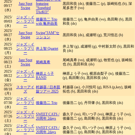
2025/
Jazz Spot
featuring
黒田和良 (ds), 後藤浩二 (p), 坂崎拓也 (b), 深
09/17
Swing
“Songbird
尾多恵子 (vo)
(水)
TAeKO”
2025/
ジャズ・イ
後藤浩二 Trio
後藤浩二 (p), 亀井由美 (vo), 島田剛 (b), 黒田
09/03
ン・ラブリ
with 亀井由美
和良 (ds)
(水)
ー
2025/
Jazz Spot
Swing”JAM”セ
08/27
黒田和良 (ds), 成瀬明 (g), 荒川悟志 (b)
Swing
ッション
(水)
2025/
ジャズ・イ
井上智 (g), 成瀬明 (g), 中村新太郎 (b), 黒田和
08/25
ン・ラブリ
井上智 Quartet
良 (ds)
(月)
ー
2025/
Jazz Spot
尾崎真希 (vo), 成瀬明 (g), 牧哲也 (p), 坂崎拓
08/23
尾崎真希
Swing
也 (b), 黒田和良 (ds)
(土)
2025/
ジャズ・イ
榊原よう子
榊原よう子 (vo), 横原由梨子 (ts), 後藤浩二
08/22
ン・ラブリ
BAND
(p), 島田剛 (b), 黒田和良 (ds)
(金)
ー
2025/
スターアイ
村越葵
/
日本凱
村越葵 (as), 小川悦司 (g), RISA (p,key), 坂崎
08/18
ズ
旋ツアー 2025
拓也 (b), 黒田和良 (ds)
(月)
2025/
ジャズ・イ
07/30
ン・ラブリ
後藤浩二 Trio
後藤浩二 (p), 丹羽肇 (b), 黒田和良 (ds)
(水)
ー
2025/
ジャズ・イ
SWEET CATS
/
森久子 (vo), 司いつ子 (vo), 榊原よう子 (vo),
07/26
ン・ラブリ
20周年 2days
後藤浩二 (p), 島田剛 (b), 黒田和良 (ds)
(土)
ー
2025/
ジャズ・イ
SWEET CATS
/
森久子 (vo), 司いつ子 (vo), 榊原よう子 (vo),
07/25
ン・ラブリ
20周年 2days
後藤浩二 (p), 島田剛 (b), 黒田和良 (ds)
(金)
ー