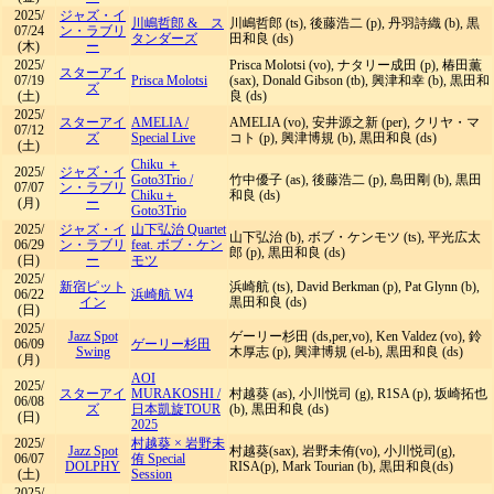
2025/
ジャズ・イ
川嶋哲郎 & ス
川嶋哲郎 (ts), 後藤浩二 (p), 丹羽詩織 (b), 黒
07/24
ン・ラブリ
タンダーズ
田和良 (ds)
(木)
ー
2025/
Prisca Molotsi (vo), ナタリー成田 (p), 椿田薫
スターアイ
07/19
Prisca Molotsi
(sax), Donald Gibson (tb), 興津和幸 (b), 黒田和
ズ
(土)
良 (ds)
2025/
スターアイ
AMELIA
/
AMELIA (vo), 安井源之新 (per), クリヤ・マ
07/12
ズ
Special Live
コト (p), 興津博規 (b), 黒田和良 (ds)
(土)
Chiku ＋
2025/
ジャズ・イ
Goto3Trio
/
竹中優子 (as), 後藤浩二 (p), 島田剛 (b), 黒田
07/07
ン・ラブリ
Chiku＋
和良 (ds)
(月)
ー
Goto3Trio
2025/
ジャズ・イ
山下弘治 Quartet
山下弘治 (b), ボブ・ケンモツ (ts), 平光広太
06/29
ン・ラブリ
feat. ボブ・ケン
郎 (p), 黒田和良 (ds)
(日)
ー
モツ
2025/
新宿ピット
浜崎航 (ts), David Berkman (p), Pat Glynn (b),
06/22
浜崎航 W4
イン
黒田和良 (ds)
(日)
2025/
Jazz Spot
ゲーリー杉田 (ds,per,vo), Ken Valdez (vo), 鈴
06/09
ゲーリー杉田
Swing
木厚志 (p), 興津博規 (el-b), 黒田和良 (ds)
(月)
AOI
2025/
スターアイ
MURAKOSHI
/
村越葵 (as), 小川悦司 (g), R1SA (p), 坂崎拓也
06/08
ズ
日本凱旋TOUR
(b), 黒田和良 (ds)
(日)
2025
2025/
村越葵 × 岩野未
Jazz Spot
村越葵(sax), 岩野未侑(vo), 小川悦司(g),
06/07
侑 Special
DOLPHY
RISA(p), Mark Tourian (b), 黒田和良(ds)
(土)
Session
2025/