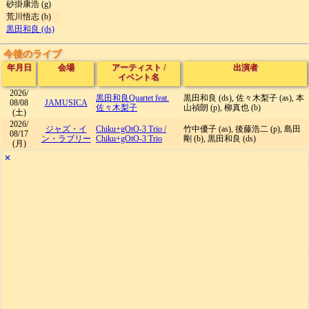
砂掛康浩 (g)
荒川悟志 (b)
黒田和良 (ds)
今後のライブ
年月日
会場
アーティスト
/
出演者
イベント名
2026/
黒田和良Quartet feat.
黒田和良 (ds), 佐々木梨子 (as), 本
08/08
JAMUSICA
佐々木梨子
山禎朗 (p), 柳真也 (b)
(土)
2026/
ジャズ・イ
Chiku+gOtO-3 Trio
/
竹中優子 (as), 後藤浩二 (p), 島田
08/17
ン・ラブリー
Chiku+gOtO-3 Trio
剛 (b), 黒田和良 (ds)
(月)
✕