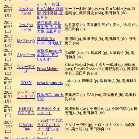
ゲーリー杉田,
2025/
Jazz Spot
Ken Valdez, 渡辺
ゲーリー杉田 (ds,per,vo), Ken Valdez (vo), 渡
02/17
Swing
剛, 興津博規, 黒
辺剛 (p), 興津博規 (el-b), 黒田和良 (ds)
(月)
田和良
2025/
納谷嘉彦, 酒井
Jazz Spot
納谷嘉彦 (p), 酒井麻生代 (fl), 安ヵ川大樹 (b),
02/15
麻生代, 安ヵ川
Swing
黒田和良 (ds)
(土)
大樹, 黒田和良
2025/
渡辺剛 Trio
渡辺剛 (p), 興津博規 (b), 黒田和良 (ds), 田代
01/28
Mr. Kenny's
Guest: 田代桃子
桃子 (vo)
(火)
2025/
浜崎航 meets 松
浜崎航 (ts,ss,fl), 松本茜 (p), 大塚義将 (b), 黒
01/26
Apple Jump
本茜trio “BIG
田和良 (ds)
(日)
CATCH”
2025/
Prisca Molotsi (vo), ナタリー成田 (p), 椿田薫
スターアイ
01/25
Prisca Molotsi
(sax), Donald Givson (tb), 川野秀樹 (g), 興津和
ズ
(土)
幸 (b), 黒田和良 (ds)
2025/
mako (vo), 鏡味淳 (p), 坂崎拓也 (b), 黒田和良
01/19
DOXY
mako＆piano trio
(ds)
(日)
2025/
ジャズ・イ
後藤浩二 Trio ＆
後藤浩二 (p), YAS (vo), 加藤雅史 (b), 黒田和
01/13
ン・ラブリ
YAS
良 (ds)
(月)
ー
2025/
HERMIT
米澤美玖 クイ
米澤美玖 (sax), 小川悦司 (g), 小関信也 (p), 柿
01/12
DOLPHIN
ンテット
沼翔太 (b), 黒田和良 (ds)
(日)
＜2024年年忘れ
2024/
Caballero
ライブ＞ ナタ
ナタリー成田 (p), ヒロ・オキツ (b), 山崎真
12/28
Club
リー成田ショ
(ts), 栗木聡 (g), 黒田和良 (ds)
(土)
ー！！
2024/
ジャズ・イ
Sweet Cats
/