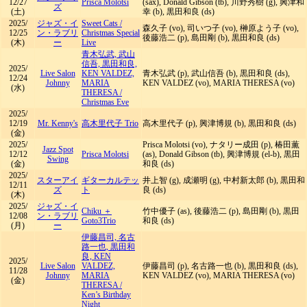
12/27
Prisca Molotsi
(sax), Donald Gibson (tb), 川野秀樹 (g), 興津和
ズ
(土)
幸 (b), 黒田和良 (ds)
2025/
ジャズ・イ
Sweet Cats
/
森久子 (vo), 司いつ子 (vo), 榊原よう子 (vo),
12/25
ン・ラブリ
Christmas Special
後藤浩二 (p), 島田剛 (b), 黒田和良 (ds)
(木)
ー
Live
青木弘武, 武山
信吾, 黒田和良,
2025/
Live Salon
KEN VALDEZ,
青木弘武 (p), 武山信吾 (b), 黒田和良 (ds),
12/24
Johnny
MARIA
KEN VALDEZ (vo), MARIA THERESA (vo)
(水)
THERESA
/
Christmas Eve
2025/
12/19
Mr. Kenny's
高木里代子 Trio
高木里代子 (p), 興津博規 (b), 黒田和良 (ds)
(金)
2025/
Prisca Molotsi (vo), ナタリー成田 (p), 椿田薫
Jazz Spot
12/12
Prisca Molotsi
(as), Donald Gibson (tb), 興津博規 (el-b), 黒田
Swing
(金)
和良 (ds)
2025/
スターアイ
ギターカルテッ
井上智 (g), 成瀬明 (g), 中村新太郎 (b), 黒田和
12/11
ズ
ト
良 (ds)
(木)
2025/
ジャズ・イ
Chiku ＋
竹中優子 (as), 後藤浩二 (p), 島田剛 (b), 黒田
12/08
ン・ラブリ
Goto3Trio
和良 (ds)
(月)
ー
伊藤昌司, 名古
路一也, 黒田和
良, KEN
2025/
Live Salon
VALDEZ,
伊藤昌司 (p), 名古路一也 (b), 黒田和良 (ds),
11/28
Johnny
MARIA
KEN VALDEZ (vo), MARIA THERESA (vo)
(金)
THERESA
/
Ken’s Birthday
Night