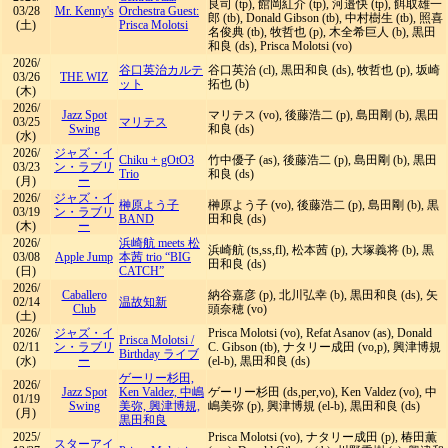
良司 (tp), 館岡紅介 (tp), 河邉快 (tp), 餌取雄一
03/28
Mr. Kenny's
Orchestra Guest:
郎 (tb), Donald Gibson (tb), 中村樹生 (tb), 照喜
(土)
Prisca Molotsi
名俊典 (tb), 牧哲也 (p), 木全希巨人 (b), 黒田
和良 (ds), Prisca Molotsi (vo)
2026/
谷口英治カルテ
谷口英治 (cl), 黒田和良 (ds), 牧哲也 (p), 坂崎
03/26
THE WIZ
ット
拓也 (b)
(木)
2026/
Jazz Spot
マリテス (vo), 後藤浩二 (p), 島田剛 (b), 黒田
03/25
マリテス
Swing
和良 (ds)
(水)
2026/
ジャズ・イ
Chiku + gOtO3
竹中優子 (as), 後藤浩二 (p), 島田剛 (b), 黒田
03/23
ン・ラブリ
Trio
和良 (ds)
(月)
ー
2026/
ジャズ・イ
榊原よう子
榊原よう子 (vo), 後藤浩二 (p), 島田剛 (b), 黒
03/19
ン・ラブリ
BAND
田和良 (ds)
(木)
ー
2026/
浜崎航 meets 松
浜崎航 (ts,ss,fl), 松本茜 (p), 大塚義将 (b), 黒
03/08
Apple Jump
本茜 trio “BIG
田和良 (ds)
(日)
CATCH”
2026/
Caballero
納谷嘉彦 (p), 北川弘幸 (b), 黒田和良 (ds), 矢
02/14
温故知新
Club
頭奈穂 (vo)
(土)
2026/
ジャズ・イ
Prisca Molotsi (vo), Refat Asanov (as), Donald
Prisca Molotsi
/
02/11
ン・ラブリ
C. Gibson (tb), ナタリー成田 (vo,p), 興津博規
Birthday ライブ
(水)
ー
(el-b), 黒田和良 (ds)
ゲーリー杉田,
2026/
Jazz Spot
Ken Valdez, 中嶋
ゲーリー杉田 (ds,per,vo), Ken Valdez (vo), 中
01/19
Swing
美弥, 興津博規,
嶋美弥 (p), 興津博規 (el-b), 黒田和良 (ds)
(月)
黒田和良
2025/
Prisca Molotsi (vo), ナタリー成田 (p), 椿田薫
スターアイ