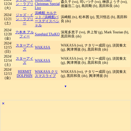
森久子 (vo), 司いつ子 (vo), 榊原よう子 (vo),
12/24
ン・ラブリ
Christmas Special
後藤浩二 (p), 島田剛 (b), 黒田和良 (ds)
(火)
ー
Live
浜崎航 カルテ
2024/
ジャズ・イ
ット
/
浜崎航バ
浜崎航 (ts), 松本茜 (p), 荒川悟志 (b), 黒田和
12/21
ン・ラブリ
ースデイスペシ
良 (ds)
(土)
ー
ャル
2024/
六本木 アル
深尾多恵子 (vo), 井上智 (g), Mark Tourian (b),
12/20
Songbird TAeKO
フィー
黒田和良 (ds)
(金)
2024/
スターアイ
WAKASA (vo), ナタリー成田 (p), 須賀奏太
12/15
WAKASA
ズ
(g), 興津博規 (b), 黒田和良 (ds)
(日)
2024/
スターアイ
WAKASA (vo), ナタリー成田 (p), 須賀奏太
12/14
WAKASA
ズ
(g), 興津博規 (b), 黒田和良 (ds)
(土)
2024/
HERMIT
WAKASA クリ
WAKASA (vo), ナタリー成田 (p), 須賀奏太
12/13
DOLPHIN
スマスライブ
(g), 黒田和良 (ds), 興津博規 (b)
(金)
▾
✕