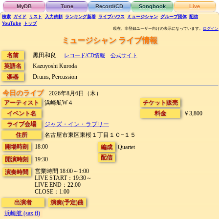
MyDB
Tune
Record/CD
Songbook
Live
検索
ガイド
リスト
入力依頼
ランキング
新着
ライブハウス
ミュージシャン
グループ団体
配信
YouTube
トップ
現在、非登録ユーザー向けの表示になっています。
ログイン
ミュージシャン ライブ情報
名前
黒田和良
レコード/CD情報
公式サイト
英語名
Kazuyoshi Kuroda
楽器
Drums, Percussion
今日のライブ
2026年8月6日（木）
アーティスト
浜崎航W４
チケット販売
イベント名
料金
￥3,800
ライブ会場
ジャズ・イン・ラブリー
住所
名古屋市東区東桜１丁目１０−１５
開場時刻
18:00
編成
Quartet
配信
開演時刻
19:30
営業時間 18:00～1:00
演奏時間
LIVE START：19:30～
LIVE END：22:00
CLOSE：1:00
出演者
演奏(予定)曲
浜崎航 (sax,fl)