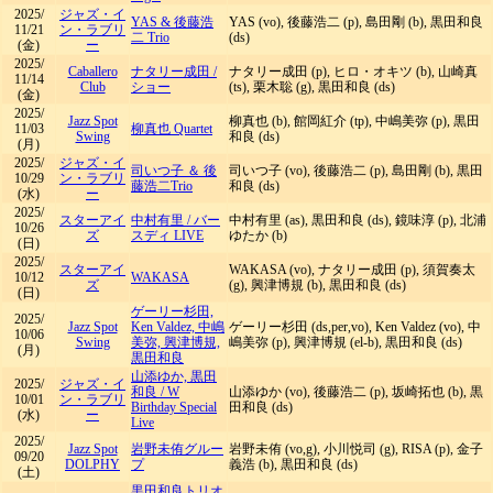
2025/
ジャズ・イ
YAS & 後藤浩
YAS (vo), 後藤浩二 (p), 島田剛 (b), 黒田和良
11/21
ン・ラブリ
二 Trio
(ds)
(金)
ー
2025/
Caballero
ナタリー成田
/
ナタリー成田 (p), ヒロ・オキツ (b), 山崎真
11/14
Club
ショー
(ts), 栗木聡 (g), 黒田和良 (ds)
(金)
2025/
Jazz Spot
柳真也 (b), 館岡紅介 (tp), 中嶋美弥 (p), 黒田
11/03
柳真也 Quartet
Swing
和良 (ds)
(月)
2025/
ジャズ・イ
司いつ子 ＆ 後
司いつ子 (vo), 後藤浩二 (p), 島田剛 (b), 黒田
10/29
ン・ラブリ
藤浩二Trio
和良 (ds)
(水)
ー
2025/
スターアイ
中村有里
/
バー
中村有里 (as), 黒田和良 (ds), 鏡味淳 (p), 北浦
10/26
ズ
スディ LIVE
ゆたか (b)
(日)
2025/
スターアイ
WAKASA (vo), ナタリー成田 (p), 須賀奏太
10/12
WAKASA
ズ
(g), 興津博規 (b), 黒田和良 (ds)
(日)
ゲーリー杉田,
2025/
Jazz Spot
Ken Valdez, 中嶋
ゲーリー杉田 (ds,per,vo), Ken Valdez (vo), 中
10/06
Swing
美弥, 興津博規,
嶋美弥 (p), 興津博規 (el-b), 黒田和良 (ds)
(月)
黒田和良
山添ゆか, 黒田
2025/
ジャズ・イ
和良
/
W
山添ゆか (vo), 後藤浩二 (p), 坂崎拓也 (b), 黒
10/01
ン・ラブリ
Birthday Special
田和良 (ds)
(水)
ー
Live
2025/
Jazz Spot
岩野未侑グルー
岩野未侑 (vo,g), 小川悦司 (g), RISA (p), 金子
09/20
DOLPHY
プ
義浩 (b), 黒田和良 (ds)
(土)
黒田和良トリオ