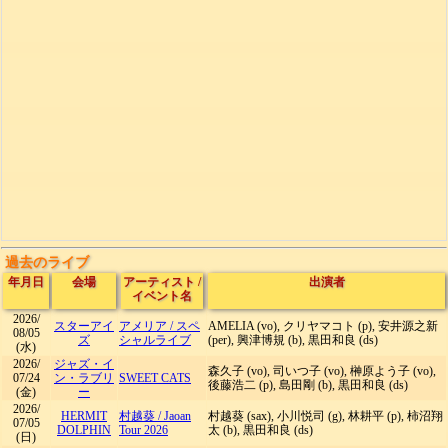
過去のライブ
年月日
会場
アーティスト
/
出演者
イベント名
2026/
スターアイ
アメリア
/
スペ
AMELIA (vo), クリヤマコト (p), 安井源之新
08/05
ズ
シャルライブ
(per), 興津博規 (b), 黒田和良 (ds)
(水)
2026/
ジャズ・イ
森久子 (vo), 司いつ子 (vo), 榊原よう子 (vo),
07/24
ン・ラブリ
SWEET CATS
後藤浩二 (p), 島田剛 (b), 黒田和良 (ds)
(金)
ー
2026/
HERMIT
村越葵
/
Jaoan
村越葵 (sax), 小川悦司 (g), 林耕平 (p), 柿沼翔
07/05
DOLPHIN
Tour 2026
太 (b), 黒田和良 (ds)
(日)