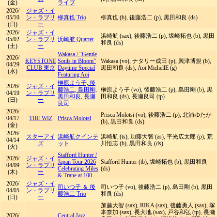
(金)
ライブ
2026/
ジャズ・イ
05/10
ン・ラブリ
柳真也 Trio
柳真也 (b), 後藤浩二 (p), 黒田和良 (ds)
(日)
ー
2026/
ジャズ・イ
浜崎航 (sax), 後藤浩二 (p), 坂崎拓也 (b), 黒田
05/02
ン・ラブリ
浜崎航 Quartet
和良 (ds)
(土)
ー
Wakasa
/
“Gentle
2026/
KEYSTONE
Souls in Bloom”
Wakasa (vo), ナタリー成田 (p), 興津博規 (b),
04/29
CLUB 東京
Daytime Special
黒田和良 (ds), Aoi MichellE (g)
(水)
Featuring Aoi
榊原よう子, 後
2026/
ジャズ・イ
藤浩二, 島田剛,
榊原よう子 (vo), 後藤浩二 (p), 島田剛 (b), 黒
04/19
ン・ラブリ
黒田和良, 長瀬
田和良 (ds), 長瀬良司 (tp)
(日)
ー
良司
2026/
Prisca Molotsi (vo), 後藤浩二 (p), 北浦ゆたか
04/17
THE WIZ
Prisca Molotsi
(b), 黒田和良 (ds)
(金)
2026/
スターアイ
浜崎航クインテ
浜崎航 (ts), 加藤大智 (as), 平光広太郎 (p), 荒
04/14
ズ
ット
川悟志 (b), 黒田和良 (ds)
(火)
Stafford Hunter
/
2026/
ジャズ・イ
Japan Tour 2026
Stafford Hunter (tb), 坂崎拓也 (b), 黒田和良
04/09
ン・ラブリ
Celebrating Miles
(ds)
(木)
ー
& Trane at 100
2026/
ジャズ・イ
司いつ子 ＆ 後
司いつ子 (vo), 後藤浩二 (p), 島田剛 (b), 黒田
04/05
ン・ラブリ
藤浩二 Trio
和良 (ds)
(日)
ー
加藤大智 (sax), RIKA (sax), 後藤勇人 (sax), 塚
本奈加 (sax), 長大地 (sax), 戸谷和弘 (tp), 長瀬
2026/
Central Jazz