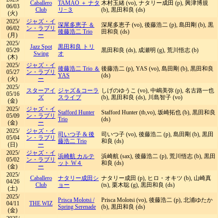
Caballero
TAMAO ＋ ナタ
木村玉緒 (vo), ナタリー成田 (p), 興津博規
06/03
Club
リ−３
(b), 黒田和良 (ds)
(火)
2025/
ジャズ・イ
深尾多恵子 ＆
深尾多恵子 (vo), 後藤浩二 (p), 島田剛 (b), 黒
06/02
ン・ラブリ
後藤浩二 Trio
田和良 (ds)
(月)
ー
2025/
Jazz Spot
黒田和良 トリ
05/29
黒田和良 (ds), 成瀬明 (g), 荒川悟志 (b)
Swing
オ
(木)
2025/
ジャズ・イ
後藤浩二 Trio ＆
後藤浩二 (p), YAS (vo), 島田剛 (b), 黒田和良
05/27
ン・ラブリ
YAS
(ds)
(火)
ー
2025/
スターアイ
ジャズ＆コーラ
しげのゆうこ (vo), 中嶋美弥 (p), 名古路一也
05/16
ズ
スライブ
(b), 黒田和良 (ds), 川島智子 (vo)
(金)
2025/
ジャズ・イ
Stafford Hunter
Stafford Hunter (tb,vo), 坂崎拓也 (b), 黒田和良
05/09
ン・ラブリ
Trio
(ds)
(金)
ー
2025/
ジャズ・イ
司いつ子 & 後
司いつ子 (vo), 後藤浩二 (p), 島田剛 (b), 黒田
05/04
ン・ラブリ
藤浩二 Trio
和良 (ds)
(日)
ー
2025/
ジャズ・イ
浜崎航 カルテ
浜崎航 (sax), 後藤浩二 (p), 荒川悟志 (b), 黒田
05/02
ン・ラブリ
ット W４
和良 (ds)
(金)
ー
2025/
Caballero
ナタリー成田シ
ナタリー成田 (p), ヒロ・オキツ (b), 山崎真
04/26
Club
ョー
(ts), 栗木聡 (g), 黒田和良 (ds)
(土)
2025/
Prisca Molotsi
/
Prisca Molotsi (vo), 後藤浩二 (p), 北浦ゆたか
04/11
THE WIZ
Spring Serenade
(b), 黒田和良 (ds)
(金)