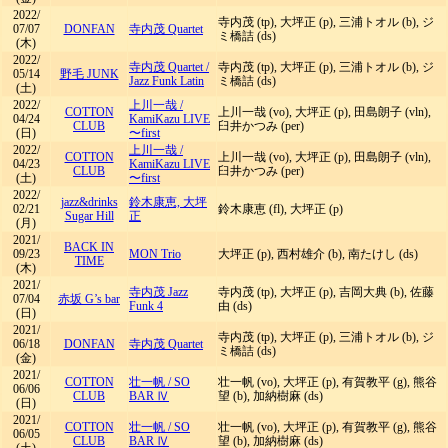
2022/
寺内茂 (tp), 大坪正 (p), 三浦トオル (b), ジ
07/07
DONFAN
寺内茂 Quartet
ミ橋詰 (ds)
(木)
2022/
寺内茂 Quartet
/
寺内茂 (tp), 大坪正 (p), 三浦トオル (b), ジ
05/14
野毛 JUNK
Jazz Funk Latin
ミ橋詰 (ds)
(土)
2022/
上川一哉
/
COTTON
上川一哉 (vo), 大坪正 (p), 田島朗子 (vln),
04/24
KamiKazu LIVE
CLUB
臼井かつみ (per)
(日)
〜first
2022/
上川一哉
/
COTTON
上川一哉 (vo), 大坪正 (p), 田島朗子 (vln),
04/23
KamiKazu LIVE
CLUB
臼井かつみ (per)
(土)
〜first
2022/
jazz&drinks
鈴木康恵, 大坪
02/21
鈴木康恵 (fl), 大坪正 (p)
Sugar Hill
正
(月)
2021/
BACK IN
09/23
MON Trio
大坪正 (p), 西村雄介 (b), 南たけし (ds)
TIME
(木)
2021/
寺内茂 Jazz
寺内茂 (tp), 大坪正 (p), 吉岡大典 (b), 佐藤
07/04
赤坂 G’s bar
Funk 4
由 (ds)
(日)
2021/
寺内茂 (tp), 大坪正 (p), 三浦トオル (b), ジ
06/18
DONFAN
寺内茂 Quartet
ミ橋詰 (ds)
(金)
2021/
COTTON
壮一帆
/
SO
壮一帆 (vo), 大坪正 (p), 有賀教平 (g), 熊谷
06/06
CLUB
BAR Ⅳ
望 (b), 加納樹麻 (ds)
(日)
2021/
COTTON
壮一帆
/
SO
壮一帆 (vo), 大坪正 (p), 有賀教平 (g), 熊谷
06/05
CLUB
BAR Ⅳ
望 (b), 加納樹麻 (ds)