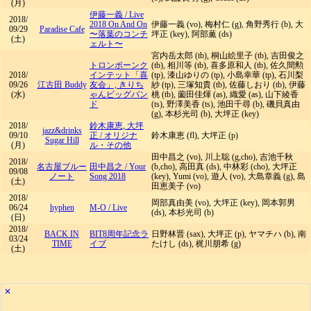
(月)
伊藤一義
/
Live
2018/
2018 On And On
伊藤一義 (vo), 梅村仁 (g), 角野秀行 (b), 大
09/29
Paradise Cafe
〜落葉のコンチ
坪正 (key), 阿部薫 (ds)
(土)
ェルト〜
宮内岳太郎 (tb), 桐山絵里子 (tb), 吉田俊之
トロンボーンク
(tb), 相川等 (tb), 喜多原和人 (tb), 佐久間勲
2018/
インテット「喜
(tp), 漆山ゆりの (tp), 小島幸華 (tp), 石川梨
09/26
江古田 Buddy
友会」, きりち
紗 (tp), 三塚知貴 (tb), 佐藤しおり (tb), 伊藤
(水)
ゃんビッグバン
桃 (tb), 薗田佳煇 (as), 織愛 (as), 山下綾香
ド
(ts), 野澤美香 (ts), 池田千尋 (b), 磯貝真由
(g), 本杉光司 (b), 大坪正 (key)
2018/
鈴木康恵, 大坪
jazz&drinks
09/10
正
/
オリジナ
鈴木康恵 (fl), 大坪正 (p)
Sugar Hill
(月)
ル・その他
田中昌之 (vo), 川上聡 (g,cho), 吉池千秋
2018/
名古屋ブルー
田中昌之
/
Your
(b,cho), 高田真 (ds), 中林彩 (cho), 大坪正
09/08
ノート
Song 2018
(key), Yumi (vo), 遊人 (vo), 大島章義 (g), 島
(土)
田恵美子 (vo)
2018/
岡部真由美 (vo), 大坪正 (key), 岡本郭男
06/24
hyphen
M-O
/
Live
(ds), 本杉光司 (b)
(日)
2018/
BACK IN
BIT8周年記念ラ
日野林晋 (sax), 大坪正 (p), ヤマチハ (b), 南
03/24
TIME
イブ
たけし (ds), 梶川朋希 (g)
(土)
✕