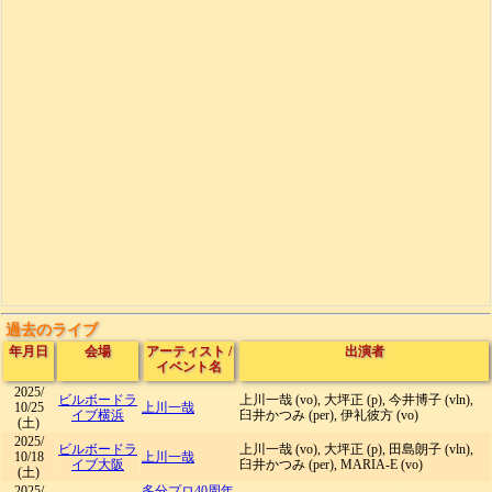
過去のライブ
年月日
会場
アーティスト
/
出演者
イベント名
2025/
ビルボードラ
上川一哉 (vo), 大坪正 (p), 今井博子 (vln),
10/25
上川一哉
イブ横浜
臼井かつみ (per), 伊礼彼方 (vo)
(土)
2025/
ビルボードラ
上川一哉 (vo), 大坪正 (p), 田島朗子 (vln),
10/18
上川一哉
イブ大阪
臼井かつみ (per), MARIA-E (vo)
(土)
2025/
多分プロ40周年