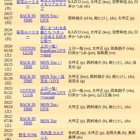
荻窪ルースタ
KAZCO (vo), 大坪正 (key), 宮野和也 (b), 臼
10/06
メモリアルライ
ー
井かつみ (ds)
(月)
ブ
2025/
BACK IN
MON Trio
/
04/27
西村雄介 (el-b), 南たけし (ds), 大坪正 (p)
TIME
LIVE
(日)
星にまつわる名
2024/
荻窪ルースタ
曲たち 〜きっ
KAZCO (vo), 大坪正 (key), 宮野和也 (b), 臼
07/07
ー
と出会える好き
井かつみ (ds)
(日)
な歌〜
2024/
上川一哉
/
COTTON
上川一哉 (vo), 大坪正 (p), 田島朗子 (vln),
05/18
KamiKazu LIVE
CLUB
臼井かつみ (per), 加島茜 (vo)
(土)
〜third
2023/
BACK IN
MON Trio +
/
大坪正 (p), 西村雄介 (b), 南たけし (ds), 浅
03/25
TIME
LIVE
見出 (g)
(土)
2023/
BACK IN
MON Trio + 浅
大坪正 (key), 西村雄介 (b), 南たけし (ds),
01/29
TIME
見出
/
LIVE
浅見出 (g)
(日)
2023/
上川一哉
/
COTTON
上川一哉 (vo), 大坪正 (p), 田島朗子 (vln),
01/22
KamiKazu LIVE
CLUB
臼井かつみ (per), 山口正義 (vo)
(日)
〜second
2022/
BACK IN
MON Trio
/
09/24
大坪正 (p), 西村雄介 (b), 南たけし (ds)
TIME
LIVE
(土)
2022/
BACK IN
07/30
MON Trio
大坪正 (p), 西村雄介 (b), 南たけし (ds)
TIME
(土)
2022/
寺内茂 カルテ
寺内茂 (tp), 大坪正 (p), 吉岡大典 (b), 奥田
07/29
野毛 JUNK
ット
康博 (ds)
(金)