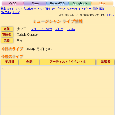
MyDB
Tune
Record/CD
Songbook
Live
検索
ガイド
リスト
入力依頼
ランキング
新着
ライブハウス
ミュージシャン
グループ団体
配信
YouTube
トップ
現在、非登録ユーザー向けの表示になっています。
ログイン
ミュージシャン ライブ情報
名前
大坪正
レコード/CD情報
ブログ
Twitter
英語名
Tadashi Ohtsubo
楽器
Key
今日のライブ
2026年8月7日（金）
今後のライブ
年月日
会場
アーティスト
/
イベント名
出演者
✕