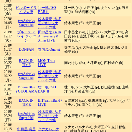
(日)
2020/
ビルボードラ
壮一帆
/
SO
壮一帆 (vo), 大坪正 (p), あらケン (g), 熊谷
02/14
イブ大阪
BARⅢ
望 (b), 加納樹麻 (ds)
(金)
2020/
鈴木康恵, 大坪
jazz&drinks
01/05
正
/
オリジナ
鈴木康恵 (fl), 大坪正 (p)
Sugar Hill
(日)
ル・その他
2019/
ブルース ア
田中昌之
/
40th
田中昌之 (vo), 川上聡 (g), 大坪正 (key), 高
12/17
レイ ジャパ
Anniversary＆
田真 (ds), 吉池千秋 (b), 藤りえ子 (cho), 中
(火)
ン
Xmas LIVE
林彩 (cho)
2019/
寺内茂 (tp), 大坪正 (p), 帆足昌太 (b), ジミ
10/17
DONFAN
寺内茂 Quartet
橋詰 (ds)
(木)
2019/
BACK IN
MON Trio
/
09/22
南たけし (ds), 大坪正 (p), 西村雄介 (b)
TIME
LIVE
(日)
2019/
鈴木康恵, 大坪
jazz&drinks
07/22
正
/
オリジナ
鈴木康恵 (fl), 大坪正 (p)
Sugar Hill
(月)
ル・その他
2019/
Motion Blue
壮一帆
/
SO
壮一帆 (vo), 大坪正 (p), 秋山浩徳 (g), 山崎
06/01
YOKOHAMA
BAR Ⅱ
洋 (b), 丹菊正和 (ds)
(土)
2019/
BACK IN
BIT 9aniv.Band
/
日野林晋 (sax), 梶川朋希 (g), 大坪正 (p), ヤ
03/24
TIME
LIVE
マチハ (b), 南たけし (ds)
(日)
2019/
鈴木康恵, 大坪
jazz&drinks
02/24
正
/
オリジナ
鈴木康恵 (fl), 大坪正 (p)
Sugar Hill
(日)
ル・その他
2018/
タナカハルナ (vo), 大坪正 (p), 立川智也
10/15
中目黒 楽屋
タナカハルナ
(b), 武藤良明 (g), Grace (ds)