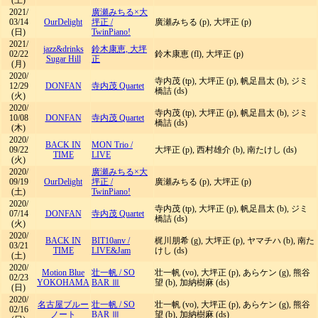
(土)
2021/
廣瀬みちる×大
03/14
OurDelight
坪正
/
廣瀬みちる (p), 大坪正 (p)
(日)
TwinPiano!
2021/
jazz&drinks
鈴木康恵, 大坪
02/22
鈴木康恵 (fl), 大坪正 (p)
Sugar Hill
正
(月)
2020/
寺内茂 (tp), 大坪正 (p), 帆足昌太 (b), ジミ
12/29
DONFAN
寺内茂 Quartet
橋詰 (ds)
(火)
2020/
寺内茂 (tp), 大坪正 (p), 帆足昌太 (b), ジミ
10/08
DONFAN
寺内茂 Quartet
橋詰 (ds)
(木)
2020/
BACK IN
MON Trio
/
09/22
大坪正 (p), 西村雄介 (b), 南たけし (ds)
TIME
LIVE
(火)
2020/
廣瀬みちる×大
09/19
OurDelight
坪正
/
廣瀬みちる (p), 大坪正 (p)
(土)
TwinPiano!
2020/
寺内茂 (tp), 大坪正 (p), 帆足昌太 (b), ジミ
07/14
DONFAN
寺内茂 Quartet
橋詰 (ds)
(火)
2020/
BACK IN
BIT10anv
/
梶川朋希 (g), 大坪正 (p), ヤマチハ (b), 南た
03/21
TIME
LIVE&Jam
けし (ds)
(土)
2020/
Motion Blue
壮一帆
/
SO
壮一帆 (vo), 大坪正 (p), あらケン (g), 熊谷
02/23
YOKOHAMA
BAR Ⅲ
望 (b), 加納樹麻 (ds)
(日)
2020/
名古屋ブルー
壮一帆
/
SO
壮一帆 (vo), 大坪正 (p), あらケン (g), 熊谷
02/16
ノート
BAR Ⅲ
望 (b), 加納樹麻 (ds)