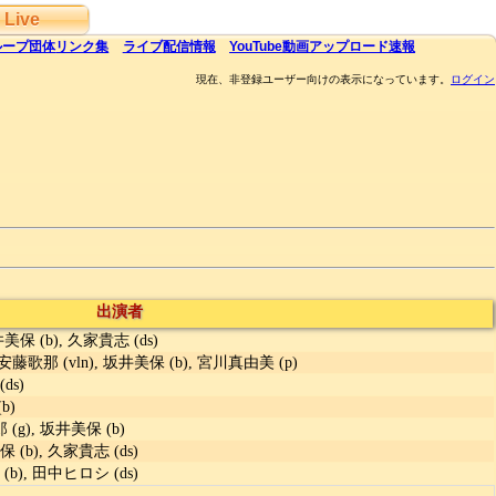
Live
ループ団体
リンク集
ライブ
配信
情報
YouTube
動画アップロード速報
現在、非登録ユーザー向けの表示になっています。
ログイン
出演者
 坂井美保 (b), 久家貴志 (ds)
), 安藤歌那 (vln), 坂井美保 (b), 宮川真由美 (p)
ds)
b)
 (g), 坂井美保 (b)
美保 (b), 久家貴志 (ds)
(b), 田中ヒロシ (ds)