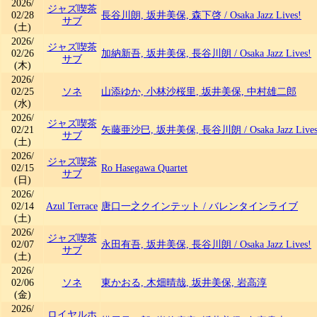
2026/
ジャズ喫茶
02/28
長谷川朗, 坂井美保, 森下啓
/
Osaka Jazz Lives!
サブ
(土)
2026/
ジャズ喫茶
02/26
加納新吾, 坂井美保, 長谷川朗
/
Osaka Jazz Lives!
サブ
(木)
2026/
02/25
ソネ
山添ゆか, 小林沙桜里, 坂井美保, 中村雄二郎
(水)
2026/
ジャズ喫茶
02/21
矢藤亜沙巳, 坂井美保, 長谷川朗
/
Osaka Jazz Live
サブ
(土)
2026/
ジャズ喫茶
02/15
Ro Hasegawa Quartet
サブ
(日)
2026/
02/14
Azul Terrace
唐口一之クインテット
/
バレンタインライブ
(土)
2026/
ジャズ喫茶
02/07
永田有吾, 坂井美保, 長谷川朗
/
Osaka Jazz Lives!
サブ
(土)
2026/
02/06
ソネ
東かおる, 木畑晴哉, 坂井美保, 岩高淳
(金)
2026/
ロイヤルホ