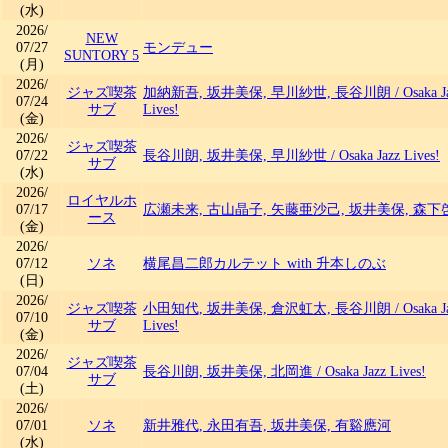
(水)
2026/
NEW
07/27
モンデュー
SUNTORY 5
(月)
2026/
ジャズ喫茶
加納新吾, 坂井美保, 早川紗世, 長谷川朗
/
Osaka J
07/24
サブ
Lives!
(金)
2026/
ジャズ喫茶
07/22
長谷川朗, 坂井美保, 早川紗世
/
Osaka Jazz Lives!
サブ
(水)
2026/
ロイヤルホ
07/17
広瀬未来, 古山晶子, 矢藤亜沙己, 坂井美保, 森下
ース
(金)
2026/
07/12
ソネ
横尾昌二郎カルテット with 升本しのぶ
(日)
2026/
ジャズ喫茶
小田知代, 坂井美保, 倉沢虹太, 長谷川朗
/
Osaka J
07/10
サブ
Lives!
(金)
2026/
ジャズ喫茶
07/04
長谷川朗, 坂井美保, 北岡進
/
Osaka Jazz Lives!
サブ
(土)
2026/
07/01
ソネ
新井雅代, 永田有吾, 坂井美保, 有谿應河
(水)