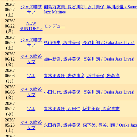
2026/
ジャズ喫茶
側島万友美, 長谷川朗, 坂井美保, 早川紗世
/
Satu
06/27
サブ
Jazz Matinee
(土)
2026/
NEW
06/22
モンデュー
SUNTORY 5
(月)
2026/
ジャズ喫茶
06/20
杉山悟史, 坂井美保, 長谷川朗
/
Osaka Jazz Lives!
サブ
(土)
2026/
ジャズ喫茶
06/12
加納新吾, 坂井美保, 長谷川朗
/
Osaka Jazz Lives!
サブ
(金)
2026/
06/08
ソネ
青木まきほ, 岩佐康彦, 坂井美保, 岩高淳
(月)
2026/
ジャズ喫茶
06/05
小田知代, 坂井美保, 長谷川朗
/
Osaka Jazz Lives!
サブ
(金)
2026/
05/27
ソネ
青木まきほ, 西田仁, 坂井美保, 久家貴志
(水)
2026/
ジャズ喫茶
05/23
永田有吾, 坂井美保, 森下啓, 長谷川朗
/
Osaka Jaz
サブ
(土)
2026/