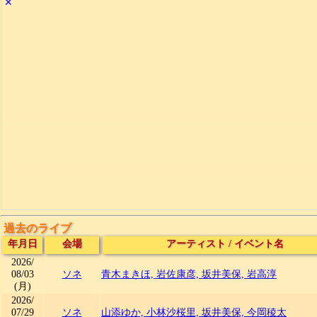
✕
過去のライブ
年月日
会場
アーティスト
/
イベント名
2026/
08/03
ソネ
青木まきほ, 岩佐康彦, 坂井美保, 岩高淳
(月)
2026/
07/29
ソネ
山添ゆか, 小林沙桜里, 坂井美保, 今岡稜太