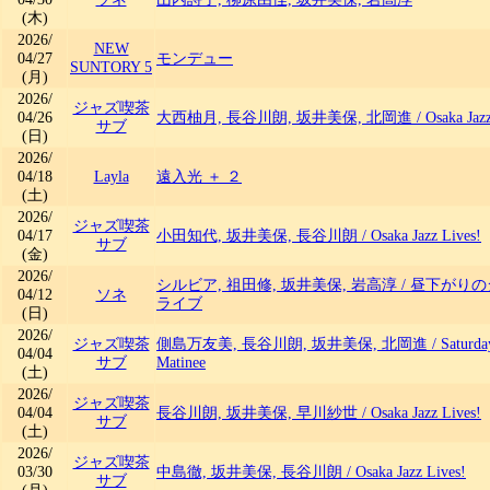
(木)
2026/
NEW
04/27
モンデュー
SUNTORY 5
(月)
2026/
ジャズ喫茶
04/26
大西柚月, 長谷川朗, 坂井美保, 北岡進
/
Osaka Jaz
サブ
(日)
2026/
04/18
Layla
遠入光 ＋ ２
(土)
2026/
ジャズ喫茶
04/17
小田知代, 坂井美保, 長谷川朗
/
Osaka Jazz Lives!
サブ
(金)
2026/
シルビア, 祖田修, 坂井美保, 岩高淳
/
昼下がりの
04/12
ソネ
ライブ
(日)
2026/
ジャズ喫茶
側島万友美, 長谷川朗, 坂井美保, 北岡進
/
Saturda
04/04
サブ
Matinee
(土)
2026/
ジャズ喫茶
04/04
長谷川朗, 坂井美保, 早川紗世
/
Osaka Jazz Lives!
サブ
(土)
2026/
ジャズ喫茶
03/30
中島徹, 坂井美保, 長谷川朗
/
Osaka Jazz Lives!
サブ