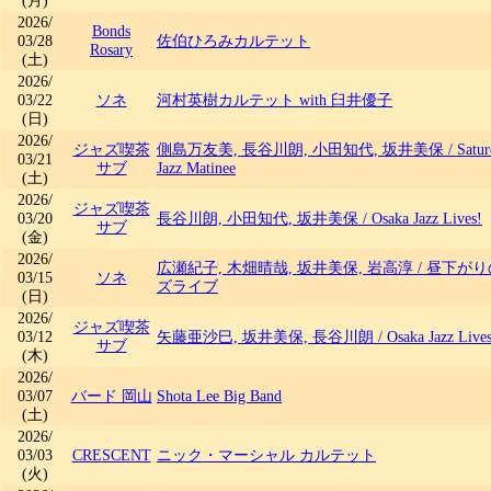
(月)
2026/
Bonds
03/28
佐伯ひろみカルテット
Rosary
(土)
2026/
03/22
ソネ
河村英樹カルテット with 臼井優子
(日)
2026/
ジャズ喫茶
側島万友美, 長谷川朗, 小田知代, 坂井美保
/
Satu
03/21
サブ
Jazz Matinee
(土)
2026/
ジャズ喫茶
03/20
長谷川朗, 小田知代, 坂井美保
/
Osaka Jazz Lives!
サブ
(金)
2026/
広瀬紀子, 木畑晴哉, 坂井美保, 岩高淳
/
昼下がり
03/15
ソネ
ズライブ
(日)
2026/
ジャズ喫茶
03/12
矢藤亜沙巳, 坂井美保, 長谷川朗
/
Osaka Jazz Live
サブ
(木)
2026/
03/07
バード 岡山
Shota Lee Big Band
(土)
2026/
03/03
CRESCENT
ニック・マーシャル カルテット
(火)