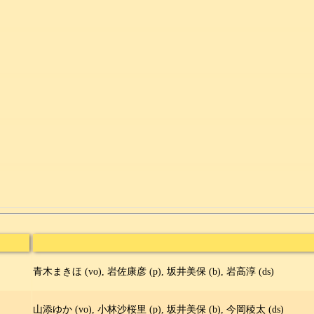
青木まきほ (vo), 岩佐康彦 (p), 坂井美保 (b), 岩高淳 (ds)
山添ゆか (vo), 小林沙桜里 (p), 坂井美保 (b), 今岡稜太 (ds)