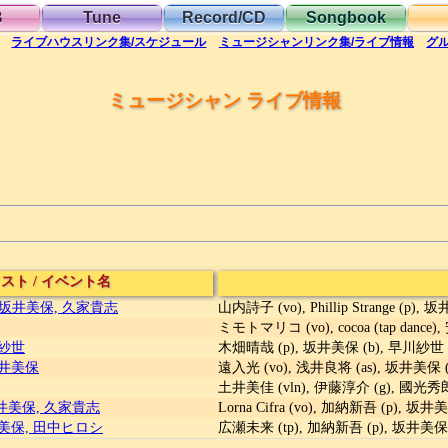
B
Tune
Record/CD
Songbook
ライブハウス
リンク集/スケジュール
ミュージシャン
リンク集/ライブ情報
グ
ミュージシャン ライブ情報
ィスト
/
イベント名
nge, 坂井美保, 久家貴志
山内詩子 (vo), Phillip Strange (p),
ミモトマリコ (vo), cocoa (tap dance
川紗世
木畑晴哉 (p), 坂井美保 (b), 早川紗世 (
坂井美保
遠入光 (vo), 浅井良将 (as), 坂井美保 (
土井美佳 (vln), 伊藤淳介 (g), 國光秀郎
, 坂井美保, 久家貴志
Lorna Cifra (vo), 加納新吾 (p), 坂井
井美保, 田中ヒロシ
広瀬未来 (tp), 加納新吾 (p), 坂井美保 