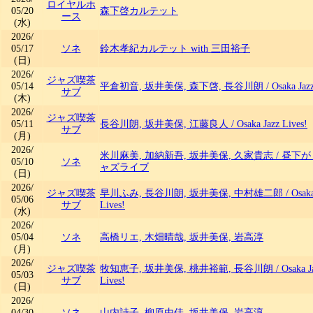
ロイヤルホ
05/20
森下啓カルテット
ース
(水)
2026/
05/17
ソネ
鈴木孝紀カルテット with 三田裕子
(日)
2026/
ジャズ喫茶
05/14
平倉初音, 坂井美保, 森下啓, 長谷川朗
/
Osaka Jaz
サブ
(木)
2026/
ジャズ喫茶
05/11
長谷川朗, 坂井美保, 江藤良人
/
Osaka Jazz Lives!
サブ
(月)
2026/
米川麻美, 加納新吾, 坂井美保, 久家貴志
/
昼下が
05/10
ソネ
ャズライブ
(日)
2026/
ジャズ喫茶
早川ふみ, 長谷川朗, 坂井美保, 中村雄二郎
/
Osaka
05/06
サブ
Lives!
(水)
2026/
05/04
ソネ
高橋リエ, 木畑晴哉, 坂井美保, 岩高淳
(月)
2026/
ジャズ喫茶
牧知恵子, 坂井美保, 桃井裕範, 長谷川朗
/
Osaka J
05/03
サブ
Lives!
(日)
2026/
04/30
ソネ
山内詩子, 柳原由佳, 坂井美保, 岩高淳