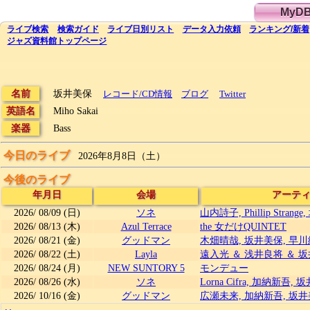
MyD
ライブ
検索
検索
ガイド
ライブ日別
リスト
データ
入力依頼
ランキング
/
新着
ジャズ資料館
トップ
ページ
名前
坂井美保
レコード/CD情報
ブログ
Twitter
英語名
Miho Sakai
楽器
Bass
今日のライブ
2026年8月8日（土）
今後のライブ
年月日
会場
アーテ
2026/
08/09
(日)
ソネ
山内詩子, Phillip Stra
2026/
08/13
(木)
Azul Terrace
the 女だけQUINTET
2026/
08/21
(金)
グッドマン
木畑晴哉, 坂井美保, 早
2026/
08/22
(土)
Layla
遠入光 ＆ 浅井良将 ＆ 
2026/
08/24
(月)
NEW SUNTORY 5
モンデュー
2026/
08/26
(水)
ソネ
Lorna Cifra, 加納新吾
2026/
10/16
(金)
グッドマン
広瀬未来, 加納新吾, 坂