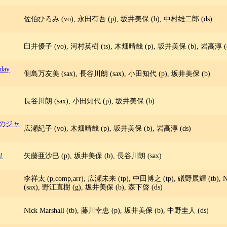
佐伯ひろみ (vo), 永田有吾 (p), 坂井美保 (b), 中村雄二郎 (ds)
臼井優子 (vo), 河村英樹 (ts), 木畑晴哉 (p), 坂井美保 (b), 岩高淳 (d
rday
側島万友美 (sax), 長谷川朗 (sax), 小田知代 (p), 坂井美保 (b)
長谷川朗 (sax), 小田知代 (p), 坂井美保 (b)
のジャ
広瀬紀子 (vo), 木畑晴哉 (p), 坂井美保 (b), 岩高淳 (ds)
s!
矢藤亜沙巳 (p), 坂井美保 (b), 長谷川朗 (sax)
李祥太 (p,comp,arr), 広瀬未来 (tp), 中田博之 (tp), 礒野展輝 (tb), N
(sax), 野江直樹 (g), 坂井美保 (b), 森下啓 (ds)
Nick Marshall (tb), 藤川幸恵 (p), 坂井美保 (b), 中野圭人 (ds)