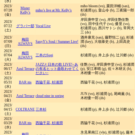
(水)
2023/
miho bloom (vo), 栗田洋輔 (sax),
Mister
07/28
miho’s live at Mr. Kelly’s
杉浦潤 (p), 畠山令 (b), 三夜陽一郎
Kelly’s
(金)
(ds)
岸田庚申堂 (vo), 岸田佳艶佳艶
2023/
(vo), 田中佳代子 (vo), 優里 (vo),
07/22
グラバー邸
Vocal Live
杉浦潤 (p), 西川サトシ (b), 常岡大
(土)
三 (ds)
2023/
酒井康充 (sax), 藤野恒二 (g), 杉浦
梅田
07/09
SaxyY's Soul
/
Summer Live!
潤 (key), 大嶺泰史 (b), 上田高史
ALWAYS
(日)
(ds)
2023/
梅田
07/04
三本のSugi
杉浦潤 (p), 井上歩 (b), 辻川郷 (ds)
ALWAYS
(火)
2023/
JAZZと日本の歌 LIVE!~あ
佳艶 (vo), 岸田庚申堂 (vo), 杉浦潤
06/17
Azul Terrace
の有名ヒット曲歌わせてく
(p), 安江孝晴 (g), 佐々木研太 (b),
(土)
ださい~
木村優一郎 (ds)
2023/
05/31
BAR itis
西脇千花, 杉浦潤
西脇千花 (vo), 杉浦潤 (p)
(水)
2023/
JUN (vo), 杉浦潤 (p), 尾崎薫 (b),
04/21
Azul Terrace
cloud nine in spring
木村優一郎 (ds)
(金)
2023/
04/15
COLTRANE
三本杉
杉浦潤 (p), 井上歩 (b), 辻川郷 (ds)
(土)
2023/
03/29
BAR itis
西脇千花, 杉浦潤
西脇千花 (vo), 杉浦潤 (p)
(水)
2023/
氷見果南江 (vln), 杉浦潤 (p), 藤木
梅田