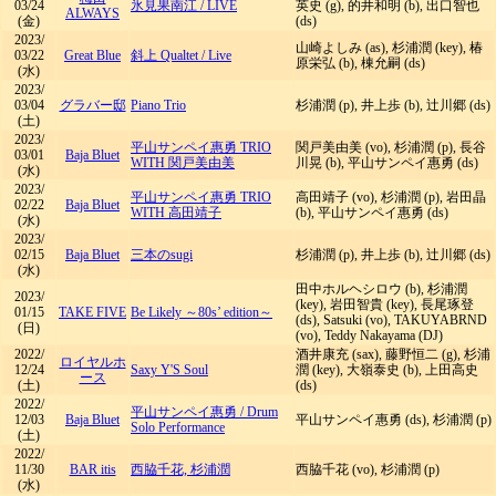
03/24
氷見果南江
/
LIVE
英史 (g), 的井和明 (b), 出口智也
ALWAYS
(金)
(ds)
2023/
山崎よしみ (as), 杉浦潤 (key), 椿
03/22
Great Blue
斜上 Qualtet
/
Live
原栄弘 (b), 棟允嗣 (ds)
(水)
2023/
03/04
グラバー邸
Piano Trio
杉浦潤 (p), 井上歩 (b), 辻川郷 (ds)
(土)
2023/
平山サンペイ惠勇 TRIO
関戸美由美 (vo), 杉浦潤 (p), 長谷
03/01
Baja Bluet
WITH 関戸美由美
川晃 (b), 平山サンペイ惠勇 (ds)
(水)
2023/
平山サンペイ惠勇 TRIO
高田靖子 (vo), 杉浦潤 (p), 岩田晶
02/22
Baja Bluet
WITH 高田靖子
(b), 平山サンペイ惠勇 (ds)
(水)
2023/
02/15
Baja Bluet
三本のsugi
杉浦潤 (p), 井上歩 (b), 辻川郷 (ds)
(水)
田中ホルヘシロウ (b), 杉浦潤
2023/
(key), 岩田智貴 (key), 長尾琢登
01/15
TAKE FIVE
Be Likely ～80s’ edition～
(ds), Satsuki (vo), TAKUYABRND
(日)
(vo), Teddy Nakayama (DJ)
2022/
酒井康充 (sax), 藤野恒二 (g), 杉浦
ロイヤルホ
12/24
Saxy Y'S Soul
潤 (key), 大嶺泰史 (b), 上田高史
ース
(土)
(ds)
2022/
平山サンペイ惠勇
/
Drum
12/03
Baja Bluet
平山サンペイ惠勇 (ds), 杉浦潤 (p)
Solo Performance
(土)
2022/
11/30
BAR itis
西脇千花, 杉浦潤
西脇千花 (vo), 杉浦潤 (p)
(水)