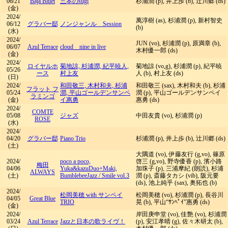
06/21
Baja Bluet
三本のsugi
杉浦潤 (p), 井上歩 (b), 辻川郷 (ds)
(金)
2024/
萬淳樹 (as), 杉浦潤 (p), 新村智史
06/12
グラバー邸
ノンジャンル Session
(b)
(水)
2024/
JUN (vo), 杉浦潤 (p), 原満章 (b),
06/07
Azul Terrace
cloud nine in live
木村優一郎 (ds)
(金)
2024/
ロイヤルホ
菊地諒, 杉浦潤, 紀平暁人,
菊地諒 (vo,g), 杉浦潤 (p), 紀平暁
05/26
ース
村上友
人 (b), 村上友 (ds)
(日)
2024/
和田敬三, 木村和夫, 杉浦
和田敬三 (sax), 木村和夫 (b), 杉浦
フラット フ
05/24
潤, 平山ゴールデンサンペ
潤 (p), 平山ゴールデンサンペイ
ラミンゴ
(金)
イ惠勇
惠勇 (ds)
2024/
COMTE
05/08
ジャズ
中田友貴 (vo), 杉浦潤 (p)
ROSE
(水)
2024/
04/20
グラバー邸
Piano Trio
杉浦潤 (p), 井上歩 (b), 辻川郷 (ds)
(土)
大隅道 (vo), 伊藤友行 (g,vo), 篠原
2024/
poco a poco,
啓三 (g,vo), 野寺優香 (p), 濱小路
梅田
04/06
Yuka&kazuDuo+Maki,
加珠子 (p), 三浦摩紀 (朗読), 杉浦
ALWAYS
(土)
BumblebeeJazz
/
Smile vol.3
潤 (p), 斎藤タカシ (vib), 阪元要
(ds), 池上純乎 (sax), 奥拓也 (b)
2024/
松岡美穂 with サンペイ
松岡美穂 (vo), 杉浦潤 (p), 長谷川
04/05
Great Blue
TRIO
晃 (b), 平山“ｻﾝﾍﾟｲ”惠勇 (ds)
(金)
2024/
岸田庚申堂 (vo), 佳艶 (vo), 杉浦潤
03/24
Azul Terrace
Jazzと日本の歌ライヴ！
(p), 安江孝晴 (g), 佐々木研太 (b),