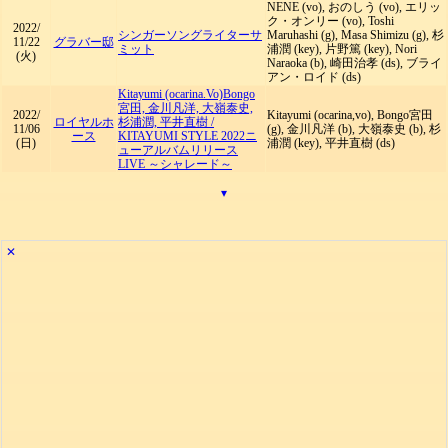
NENE (vo), おのしう (vo), エリッ
ク・オンリー (vo), Toshi
2022/
シンガーソングライターサ
Maruhashi (g), Masa Shimizu (g), 杉
11/22
グラバー邸
ミット
浦潤 (key), 片野篤 (key), Nori
(火)
Naraoka (b), 崎田治孝 (ds), ブライ
アン・ロイド (ds)
Kitayumi (ocarina.Vo)Bongo
宮田, 金川凡洋, 大嶺泰史,
2022/
Kitayumi (ocarina,vo), Bongo宮田
ロイヤルホ
杉浦潤, 平井直樹
/
11/06
(g), 金川凡洋 (b), 大嶺泰史 (b), 杉
ース
KITAYUMI STYLE 2022ニ
(日)
浦潤 (key), 平井直樹 (ds)
ューアルバムリリース
LIVE ～シャレード～
▾
✕