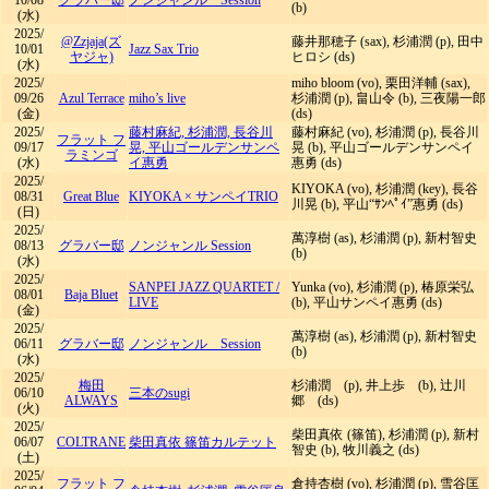
10/08
グラバー邸
ノンジャンル Session
(b)
(水)
2025/
@Zzjaja(ズ
藤井那穂子 (sax), 杉浦潤 (p), 田中
10/01
Jazz Sax Trio
ヤジャ)
ヒロシ (ds)
(水)
2025/
miho bloom (vo), 栗田洋輔 (sax),
09/26
Azul Terrace
miho’s live
杉浦潤 (p), ​畠山令 (b), 三夜陽一郎
(金)
(ds)
2025/
藤村麻紀, 杉浦潤, 長谷川
藤村麻紀 (vo), 杉浦潤 (p), 長谷川
フラット フ
09/17
晃, 平山ゴールデンサンペ
晃 (b), 平山ゴールデンサンペイ
ラミンゴ
(水)
イ惠勇
惠勇 (ds)
2025/
KIYOKA (vo), 杉浦潤 (key), 長谷
08/31
Great Blue
KIYOKA × サンペイTRIO
川晃 (b), 平山“ｻﾝﾍﾟｲ”惠勇 (ds)
(日)
2025/
萬淳樹 (as), 杉浦潤 (p), 新村智史
08/13
グラバー邸
ノンジャンル Session
(b)
(水)
2025/
SANPEI JAZZ QUARTET
/
Yunka (vo), 杉浦潤 (p), 椿原栄弘
08/01
Baja Bluet
LIVE
(b), 平山サンペイ惠勇 (ds)
(金)
2025/
萬淳樹 (as), 杉浦潤 (p), 新村智史
06/11
グラバー邸
ノンジャンル Session
(b)
(水)
2025/
梅田
杉浦潤 (p), 井上歩 (b), 辻川
06/10
三本のsugi
ALWAYS
郷 (ds)
(火)
2025/
柴田真依 (篠笛), 杉浦潤 (p), 新村
06/07
COLTRANE
柴田真依 篠笛カルテット
智史 (b), 牧川義之 (ds)
(土)
2025/
フラット フ
倉持杏樹 (vo), 杉浦潤 (p), 雪谷匡