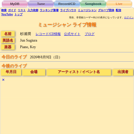
MyDB
Tune
Record/CD
Songbook
Live
検索
ガイド
リスト
入力依頼
ランキング
新着
ライブハウス
ミュージシャン
グループ団体
配信
YouTube
トップ
現在、非登録ユーザー向けの表示になっています。
ログイン
ミュージシャン ライブ情報
名前
杉浦潤
レコード/CD情報
公式サイト
ブログ
英語名
Jun Sugiura
楽器
Piano, Key
今日のライブ
2026年8月9日（日）
今後のライブ
年月日
会場
アーティスト
/
イベント名
出演者
✕