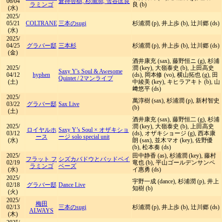
06/04
倉持杏樹, 杉浦潤, 雪谷匡良
ラミンゴ
良 (b)
(水)
2025/
05/21
COLTRANE
三本のsugi
杉浦潤 (p), 井上歩 (b), 辻川郷 (ds)
(水)
2025/
04/25
グラバー邸
三本杉
杉浦潤 (p), 井上歩 (b), 辻川郷 (ds)
(金)
酒井康充 (sax), 藤野恒ニ (g), 杉浦
2025/
潤 (key), 大嶺泰史 (b), 上田高史
Saxy Y's Soul & Awesome
04/12
hyphen
(ds), 岡本修 (vo), 横山拓也 (g), 田
Quintet
/
2マンライブ
(土)
中綾美 (key), キヒラアキト (b), 山
﨑悠平 (ds)
2025/
萬淳樹 (sax), 杉浦潤 (p), 新村智史
03/22
グラバー邸
Sax Live
(b)
(土)
酒井康充 (sax), 藤野恒二 (g), 杉浦
2025/
潤 (key), 大嶺泰史 (b), 上田高史
ロイヤルホ
Saxy Y’s Soul × オザキショ
03/12
(ds), オザキショージ (g), 西本康
ース
ージ solo special unit
(水)
朗 (sax), 並木マオ (key), 佐野優
(b), 松本奏 (ds)
2025/
田中静香 (as), 杉浦潤 (key), 藤村
フラット フ
シズカバドウとバッドベイ
02/19
竜也 (b), 平山ゴールデンサンペ
ラミンゴ
ベーズ
(水)
イ惠勇 (ds)
2025/
宇野一成 (dance), 杉浦潤 (p), 井上
02/18
グラバー邸
Dance Live
知樹 (b)
(火)
2025/
梅田
02/13
三本のsugi
杉浦潤 (p), 井上歩 (b), 辻川郷 (ds)
ALWAYS
(木)