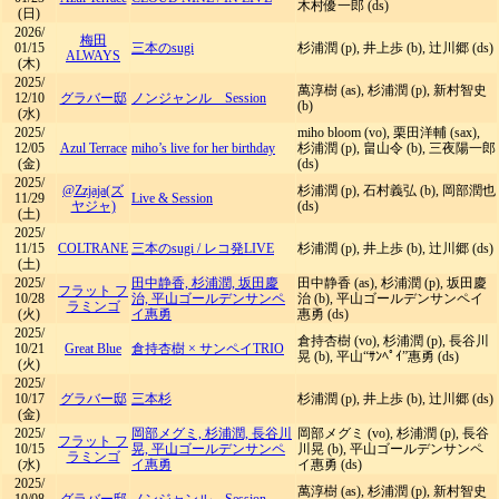
木村優一郎 (ds)
(日)
2026/
梅田
01/15
三本のsugi
杉浦潤 (p), 井上歩 (b), 辻川郷 (ds)
ALWAYS
(木)
2025/
萬淳樹 (as), 杉浦潤 (p), 新村智史
12/10
グラバー邸
ノンジャンル Session
(b)
(水)
2025/
miho bloom (vo), 栗田洋輔 (sax),
12/05
Azul Terrace
miho’s live for her birthday
杉浦潤 (p), ​畠山令 (b), 三夜陽一郎
(金)
(ds)
2025/
@Zzjaja(ズ
杉浦潤 (p), 石村義弘 (b), 岡部潤也
11/29
Live & Session
ヤジャ)
(ds)
(土)
2025/
11/15
COLTRANE
三本のsugi
/
レコ発LIVE
杉浦潤 (p), 井上歩 (b), 辻川郷 (ds)
(土)
2025/
田中静香, 杉浦潤, 坂田慶
田中静香 (as), 杉浦潤 (p), 坂田慶
フラット フ
10/28
治, 平山ゴールデンサンペ
治 (b), 平山ゴールデンサンペイ
ラミンゴ
(火)
イ惠勇
惠勇 (ds)
2025/
倉持杏樹 (vo), 杉浦潤 (p), 長谷川
10/21
Great Blue
倉持杏樹 × サンペイTRIO
晃 (b), 平山“ｻﾝﾍﾟｲ”惠勇 (ds)
(火)
2025/
10/17
グラバー邸
三本杉
杉浦潤 (p), 井上歩 (b), 辻川郷 (ds)
(金)
2025/
岡部メグミ, 杉浦潤, 長谷川
岡部メグミ (vo), 杉浦潤 (p), 長谷
フラット フ
10/15
晃, 平山ゴールデンサンペ
川晃 (b), 平山ゴールデンサンペ
ラミンゴ
(水)
イ惠勇
イ惠勇 (ds)
2025/
萬淳樹 (as), 杉浦潤 (p), 新村智史