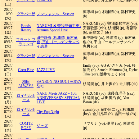
10/12
グラバー邸
Piano Trio
杉浦潤 (p), 井上歩 (b), 辻川郷 (ds)
(土)
2024/
萬淳樹 (as), 杉浦潤 (p), 新村智史
10/09
グラバー邸
ノンジャンル Session
(b)
(水)
2024/
NARUMI (vo), 曽我部知主恵 (vo),
Bonds
NARUMI ✖ 曽我部知主恵
/
09/27
安藤歌那 (vln), 杉浦潤 (p), 有福珍
Rosary
Autumn Special Live
(金)
(b), 前島文子 (ds)
2024/
田中静香, 杉浦潤, 藤村竜
田中静香 (as), 杉浦潤 (p), 藤村竜
フラット フ
09/18
也, 平山ゴールデンサンペ
也 (b), 平山ゴールデンサンペイ
ラミンゴ
(水)
イ惠勇
惠勇 (ds)
2024/
萬淳樹 (as), 杉浦潤 (p), 新村智史
08/14
グラバー邸
ノンジャンル Session
(b)
(水)
2024/
Emily (vo), かわいさとみ (vo), 杉
07/28
Great Blue
JAZZ LIVE
浦潤 (p), Satoshi Shimura (b), Djebe
(日)
Taka (per), 阪井ちょく (ds)
2024/
梅田
SANBON NO SUGI 三本の
07/25
杉浦潤 (p), 井上歩 (b), 辻川郷 (ds)
ALWAYS
Sugi
(木)
2024/
NARU Meets JAZZ～10th
NARUMI (vo), 遠藤真理子 (sax),
ロイヤルホ
07/15
ANNIVERSARY SPECIAL
杉浦潤 (p), 坂田慶治 (b), Von
ース
(月)
LIVE
Baron (ds)
2024/
ロイヤルホ
ayami (vo), 藤野恒二 (g), 杉浦潤
07/09
City Pop Night
ース
(key), 金川凡洋 (b), 吉田一哉 (ds)
(火)
2024/
COMTE
サブリナ (vo), 優里 (vo), 杉浦潤
06/26
ジャズ
ROSE
(p)
(水)
2024/