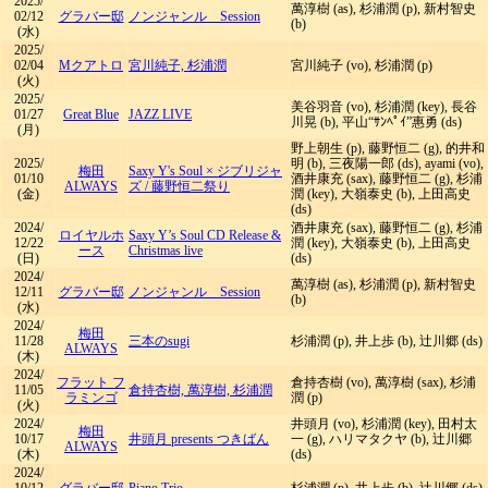
2025/
萬淳樹 (as), 杉浦潤 (p), 新村智史
02/12
グラバー邸
ノンジャンル Session
(b)
(水)
2025/
02/04
Mクアトロ
宮川純子, 杉浦潤
宮川純子 (vo), 杉浦潤 (p)
(火)
2025/
美谷羽音 (vo), 杉浦潤 (key), 長谷
01/27
Great Blue
JAZZ LIVE
川晃 (b), 平山“ｻﾝﾍﾟｲ”惠勇 (ds)
(月)
野上朝生 (p), 藤野恒二 (g), 的井和
2025/
明 (b), 三夜陽一郎 (ds), ayami (vo),
梅田
Saxy Y's Soul × ジブリジャ
01/10
酒井康充 (sax), 藤野恒二 (g), 杉浦
ALWAYS
ズ
/
藤野恒二祭り
(金)
潤 (key), 大嶺泰史 (b), 上田高史
(ds)
2024/
酒井康充 (sax), 藤野恒二 (g), 杉浦
ロイヤルホ
Saxy Y’s Soul CD Release &
12/22
潤 (key), 大嶺泰史 (b), 上田高史
ース
Christmas live
(日)
(ds)
2024/
萬淳樹 (as), 杉浦潤 (p), 新村智史
12/11
グラバー邸
ノンジャンル Session
(b)
(水)
2024/
梅田
11/28
三本のsugi
杉浦潤 (p), 井上歩 (b), 辻川郷 (ds)
ALWAYS
(木)
2024/
フラット フ
倉持杏樹 (vo), 萬淳樹 (sax), 杉浦
11/05
倉持杏樹, 萬淳樹, 杉浦潤
ラミンゴ
潤 (p)
(火)
2024/
井頭月 (vo), 杉浦潤 (key), 田村太
梅田
10/17
井頭月 presents つきばん
一 (g), ハリマタクヤ (b), 辻川郷
ALWAYS
(木)
(ds)
2024/