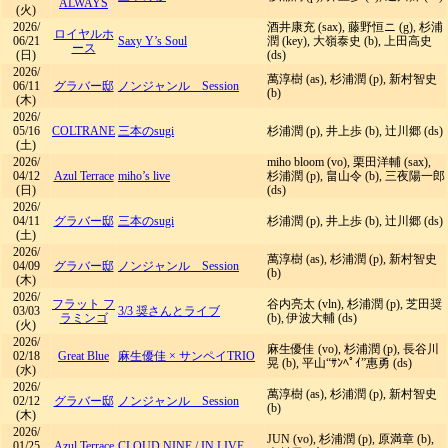
ALWAYS
(火)
2026/
酒井康充 (sax), 藤野恒ニ (g), 杉浦
ロイヤルホ
06/21
Saxy Y’s Soul
潤 (key), 大嶺泰史 (b), 上田高史
ース
(日)
(ds)
2026/
萬淳樹 (as), 杉浦潤 (p), 新村智史
06/11
グラバー邸
ノンジャンル Session
(b)
(木)
2026/
05/16
COLTRANE
三本のsugi
杉浦潤 (p), 井上歩 (b), 辻川郷 (ds)
(土)
2026/
miho bloom (vo), 栗田洋輔 (sax),
04/12
Azul Terrace
miho’s live
杉浦潤 (p), ​畠山令 (b), 三夜陽一郎
(日)
(ds)
2026/
04/11
グラバー邸
三本のsugi
杉浦潤 (p), 井上歩 (b), 辻川郷 (ds)
(土)
2026/
萬淳樹 (as), 杉浦潤 (p), 新村智史
04/09
グラバー邸
ノンジャンル Session
(b)
(木)
2026/
フラット フ
谷内亮太 (vln), 杉浦潤 (p), 芝田奨
03/03
3/3 奨さんとライブ
ラミンゴ
(b), 伊波大輔 (ds)
(火)
2026/
麻生優佳 (vo), 杉浦潤 (p), 長谷川
02/18
Great Blue
麻生優佳 × サンペイTRIO
晃 (b), 平山“ｻﾝﾍﾟｲ”惠勇 (ds)
(水)
2026/
萬淳樹 (as), 杉浦潤 (p), 新村智史
02/12
グラバー邸
ノンジャンル Session
(b)
(木)
2026/
JUN (vo), 杉浦潤 (p), 原満章 (b),
01/25
Azul Terrace
CLOUD NINE
/
IN LIVE