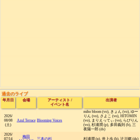
過去のライブ
年月日
会場
アーティスト
/
出演者
イベント名
miho bloom (vo), きょん (vo), ゆー
2026/
りん (vo), さよこ (vo), HITOMIN
08/08
Azul Terrace
Blooming Voices
(vo), まりえってぃ (vo), らびりん
(土)
(vo), 杉浦潤 (p), 多田義則 (b), 三
夜陽一郎 (ds)
2026/
梅田
07/14
三本の杉
杉浦潤 (p), 井上歩 (b), 辻川郷 (ds)