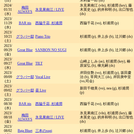
(日)
木村優一郎 (ds)
2024/
氷見果南江 (vln), 杉浦潤 (key), 藤
梅田
01/31
氷見果南江
/
LIVE
木英史 (g), 的井和明 (b), 出口智也
ALWAYS
(水)
(ds)
2023/
11/29
BAR itis
西脇千花, 杉浦潤
西脇千花 (vo), 杉浦潤 (p)
(水)
2023/
10/21
グラバー邸
Piano Trio
杉浦潤 (p), 井上歩 (b), 辻川郷 (ds)
(土)
2023/
09/29
Great Blue
SANBON NO SUGI
杉浦潤 (p), 井上歩 (b), 辻川郷 (ds)
(金)
2023/
山崎よしみ (as), 杉浦潤 (key), 椿
09/27
Great Blue
TILT
原栄弘 (b), 棟允嗣 (ds)
(水)
2023/
岸田佳艶 (vo), 杉浦潤 (p), 坂田慶
09/09
グラバー邸
Vocal Live
治 (b), 常岡大三 (ds), 岸田庚申堂
(土)
(vo,司会)
2023/
新田千穂美 (vo), nea (g), 杉浦潤
09/02
グラバー邸
昼 Live
(p)
(土)
2023/
08/30
BAR itis
西脇千花, 杉浦潤
西脇千花 (vo), 杉浦潤 (p)
(水)
2023/
氷見果南江 (vln), 杉浦潤 (key), 藤
梅田
08/18
氷見果南江
/
LIVE
木英史 (g), 的井和明 (b), 出口智也
ALWAYS
(金)
(ds)
2023/
08/02
Baja Bluet
三本のsugi
杉浦潤 (p), 井上歩 (b), 辻川郷 (ds)