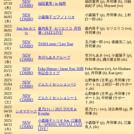
NEW
福田重男 (p), 丹羽肇 (b), 川鍋
07/10
福田重男
/
in 福岡
COMBO
由紀子 (ds), Mayumi (vo)
(木)
2025/
NEW
小森陽子 (p), 丹羽肇 (b), 上村
06/05
小森陽子 ピアノトリオ
COMBO
計一郎 (ds)
(木)
2025/
Jazz Inn おく
森内良子, セツエリコ, 丹羽
森内良子 (p), セツエリコ (vo),
06/01
ら
肇
/
JAZZ LIVE!
丹羽肇 (b)
(日)
2025/
NEW
玉川健一郎 (vo), 後藤浩二 (p),
05/20
TAMA sings ! Live Tour
COMBO
丹羽肇 (b)
(火)
2025/
NEW
市川ちあき (vo), 小森陽子 (p),
05/16
市川ちあきグループ
COMBO
丹羽肇 (b), 綱川康太郎 (ds)
(金)
2025/
NEW
Erika Matsuo
/
Japan Tour 20周
Erika Matsuo (vo), Art Hirahara
05/15
COMBO
年記念ライブ
(p), 丹羽肇 (b), Kan (per)
(木)
2025/
山野修作 (主宰,g), 丹羽肇 (サ
NEW
05/04
どんたくセッションー2
ポート,b), 上村計一郎 (サポー
COMBO
(日)
ト,ds)
2025/
山野修作 (主宰,g), 丹羽肇 (サ
NEW
05/03
どんたくセッションー１
ポート,b), 中村健 (サポー
COMBO
(土)
ト,ds)
2025/
星乃けい
/
2025 TOUR in
星乃けい (vo), 須古典明 (g), 丹
04/18
シネマテーク
Kyushu
羽肇 (b)
(金)
2025/
小森陽子トリオ feat. 江藤良
NEW
小森陽子 (p), 丹羽肇 (b), 江藤
04/15
人
/
SPRING SPECIAL JAZZ
COMBO
良人 (ds)
(火)
LIVE !