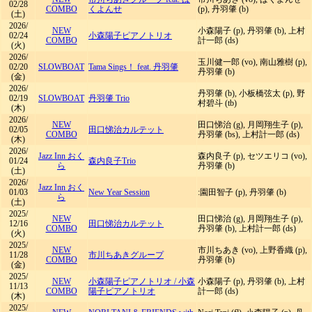
02/28
COMBO
くよんせ
(p), 丹羽肇 (b)
(土)
2026/
NEW
小森陽子 (p), 丹羽肇 (b), 上村
02/24
小森陽子ピアノトリオ
COMBO
計一郎 (ds)
(火)
2026/
玉川健一郎 (vo), 南山雅樹 (p),
02/20
SLOWBOAT
Tama Sings！ feat. 丹羽肇
丹羽肇 (b)
(金)
2026/
丹羽肇 (b), 小板橋弦太 (p), 野
02/19
SLOWBOAT
丹羽肇 Trio
村碧斗 (tb)
(木)
2026/
NEW
田口悌治 (g), 月岡翔生子 (p),
02/05
田口悌治カルテット
COMBO
丹羽肇 (bs), 上村計一郎 (ds)
(木)
2026/
Jazz Inn おく
森内良子 (p), セツエリコ (vo),
01/24
森内良子Trio
ら
丹羽肇 (b)
(土)
2026/
Jazz Inn おく
01/03
New Year Session
:園田智子 (p), 丹羽肇 (b)
ら
(土)
2025/
NEW
田口悌治 (g), 月岡翔生子 (p),
12/16
田口悌治カルテット
COMBO
丹羽肇 (b), 上村計一郎 (ds)
(火)
2025/
NEW
市川ちあき (vo), 上野香織 (p),
11/28
市川ちあきグループ
COMBO
丹羽肇 (b)
(金)
2025/
NEW
小森陽子ピアノトリオ
/
小森
小森陽子 (p), 丹羽肇 (b), 上村
11/13
COMBO
陽子ピアノトリオ
計一郎 (ds)
(木)
2025/