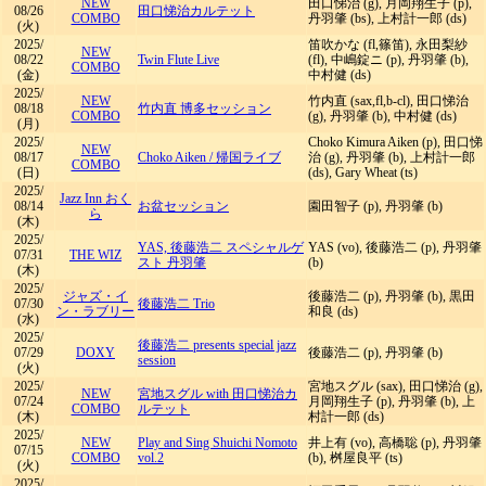
NEW
田口悌治 (g), 月岡翔生子 (p),
08/26
田口悌治カルテット
COMBO
丹羽肇 (bs), 上村計一郎 (ds)
(火)
2025/
笛吹かな (fl,篠笛), 永田梨紗
NEW
08/22
Twin Flute Live
(fl), 中嶋錠ニ (p), 丹羽肇 (b),
COMBO
(金)
中村健 (ds)
2025/
NEW
竹内直 (sax,fl,b-cl), 田口悌治
08/18
竹内直 博多セッション
COMBO
(g), 丹羽肇 (b), 中村健 (ds)
(月)
2025/
Choko Kimura Aiken (p), 田口悌
NEW
08/17
Choko Aiken
/
帰国ライブ
治 (g), 丹羽肇 (b), 上村計一郎
COMBO
(日)
(ds), Gary Wheat (ts)
2025/
Jazz Inn おく
08/14
お盆セッション
園田智子 (p), 丹羽肇 (b)
ら
(木)
2025/
YAS, 後藤浩二 スペシャルゲ
YAS (vo), 後藤浩二 (p), 丹羽肇
07/31
THE WIZ
スト 丹羽肇
(b)
(木)
2025/
ジャズ・イ
後藤浩二 (p), 丹羽肇 (b), 黒田
07/30
後藤浩二 Trio
ン・ラブリー
和良 (ds)
(水)
2025/
後藤浩二 presents special jazz
07/29
DOXY
後藤浩二 (p), 丹羽肇 (b)
session
(火)
2025/
宮地スグル (sax), 田口悌治 (g),
NEW
宮地スグル with 田口悌治カ
07/24
月岡翔生子 (p), 丹羽肇 (b), 上
COMBO
ルテット
(木)
村計一郎 (ds)
2025/
NEW
Play and Sing Shuichi Nomoto
井上有 (vo), 高橋聡 (p), 丹羽肇
07/15
COMBO
vol.2
(b), 桝屋良平 (ts)
(火)
2025/