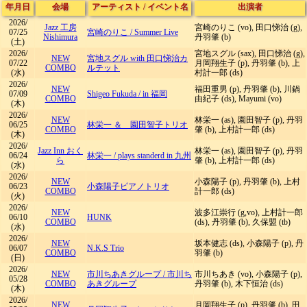
年月日
会場
アーティスト
/
イベント名
出演者
2026/
Jazz 工房
宮崎のりこ (vo), 田口悌治 (g),
07/25
宮崎のりこ
/
Summer Live
Nishimura
丹羽肇 (b)
(土)
2026/
宮地スグル (sax), 田口悌治 (g),
NEW
宮地スグル with 田口悌治カ
07/22
月岡翔生子 (p), 丹羽肇 (b), 上
COMBO
ルテット
(水)
村計一郎 (ds)
2026/
NEW
福田重男 (p), 丹羽肇 (b), 川鍋
07/09
Shigeo Fukuda
/
in 福岡
COMBO
由紀子 (ds), Mayumi (vo)
(木)
2026/
NEW
林栄一 (as), 園田智子 (p), 丹羽
06/25
林栄一 ＆ 園田智子トリオ
COMBO
肇 (b), 上村計一郎 (ds)
(木)
2026/
Jazz Inn おく
林栄一 (as), 園田智子 (p), 丹羽
06/24
林栄一
/
plays standerd in 九州
ら
肇 (b), 上村計一郎 (ds)
(水)
2026/
NEW
小森陽子 (p), 丹羽肇 (b), 上村
06/23
小森陽子ピアノトリオ
COMBO
計一郎 (ds)
(火)
2026/
NEW
波多江崇行 (g,vo), 上村計一郎
06/10
HUNK
COMBO
(ds), 丹羽肇 (b), 久保盟 (tb)
(水)
2026/
NEW
坂本健志 (ds), 小森陽子 (p), 丹
06/07
N.K.S Trio
COMBO
羽肇 (b)
(日)
2026/
NEW
市川ちあきグループ
/
市川ち
市川ちあき (vo), 小森陽子 (p),
05/28
COMBO
あきグループ
丹羽肇 (b), 木下恒治 (ds)
(木)
2026/
NEW
月岡翔生子 (p), 丹羽肇 (b), 田