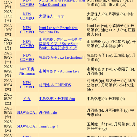
NEW
NORI TANI & FRIENDS with
Nori Tani (fl), 小森陽子 (p), 丹
11/07
COMBO
Yoko Komori Trio
羽肇 (b), 綱川康太郎 (ds)
(金)
2025/
NEW
大原保人 (p), 丹羽肇 (b), 中村
11/03
大原保人トリオ
COMBO
健 (ds)
(月)
2025/
Jumi Lee (vo), 小森陽子 (p), 丹
NEW
Jumi Lee with Friends feat.
10/30
羽肇 (b), 浦ヒロノリ (as), 江藤
COMBO
Yoshihito Eto
(木)
良人 (ds)
2025/
山岡未樹
/
デビュー40周年
NEW
山岡未樹 (vo), 羽仁知治 (p), 丹
10/13
福岡ライブ 「SweetSong
COMBO
羽肇 (b), 坂本健志 (ds)
(月)
Book」発売記念ライブ!
2025/
NEW
豊島ひろ子 (vo), 工藤隆 (p), 丹
09/27
豊島ひろ子 Jazz fascinations!!
COMBO
羽肇 (b)
(土)
2025/
Jazz 工房
市川ちあき (vo), 小森陽子 (p),
09/26
市川ちあき
/
Autumn Live
Nishimura
丹羽肇 (b)
(金)
2025/
村田浩 (tp), 緒方優一 (ts), 緒方
NEW
09/04
村田浩 ＆ FRIENDS
公治 (p), 丹羽肇 (b), 小林久遠
COMBO
(木)
(ds)
2025/
08/30
くう
中島弘惠 × 丹羽肇 duo
中島弘惠 (p), 丹羽肇 (b)
(土)
2025/
丹羽肇 (b), 月岡翔生子 (p), 宇
08/29
SLOWBOAT
丹羽肇 Trio
野修 (ds)
(金)
2025/
玉川健一郎 (vo), 丹羽肇 (b), 月
08/28
SLOWBOAT
Tama Sings !
岡翔生子 (p)
(木)
2025/