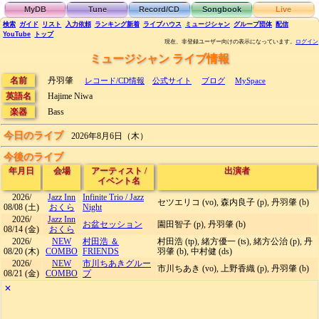
MyDB
Tune
Record/CD
Songbook
Live
検索
ガイド
リスト
入力依頼
ランキング
新着
ライブハウス
ミュージシャン
グループ団体
配信
YouTube
トップ
現在、非登録ユーザー向けの表示になっています。
ログイン
ミュージシャン ライブ情報
名前
丹羽肇
レコード/CD情報
公式サイト
ブログ
MySpace
英語名
Hajime Niwa
楽器
Bass
今日のライブ
2026年8月6日（木）
今後のライブ
年月日
会場
アーティスト
/
出演者
イベント名
2026/
Jazz Inn
Infinite Trio
/
Jazz
セツエリコ (vo), 森内良子 (p), 丹羽肇 (b)
08/08
(土)
おくら
Night
2026/
Jazz Inn
お盆セッション
園田智子 (p), 丹羽肇 (b)
08/14
(金)
おくら
2026/
NEW
村田浩 ＆
村田浩 (tp), 緒方優一 (ts), 緒方公治 (p), 丹
08/20
(木)
COMBO
FRIENDS
羽肇 (b), 中村健 (ds)
2026/
NEW
市川ちあきグルー
市川ちあき (vo), 上野香織 (p), 丹羽肇 (b)
08/21
(金)
COMBO
プ
✕