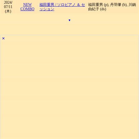
2024/
NEW
福田重男
/
ソロピアノ ＆ セ
福田重男 (p), 丹羽肇 (b), 川鍋
07/11
COMBO
ッション
由紀子 (ds)
(木)
▾
✕