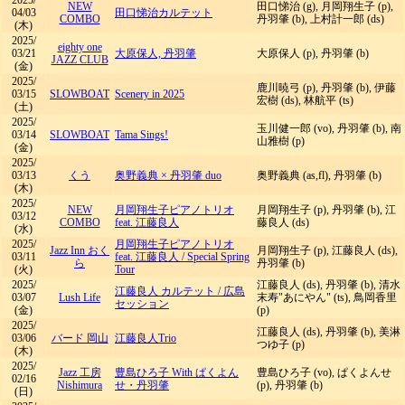
2025/
NEW
田口悌治 (g), 月岡翔生子 (p),
04/03
田口悌治カルテット
COMBO
丹羽肇 (b), 上村計一郎 (ds)
(木)
2025/
eighty one
03/21
大原保人, 丹羽肇
大原保人 (p), 丹羽肇 (b)
JAZZ CLUB
(金)
2025/
鹿川暁弓 (p), 丹羽肇 (b), 伊藤
03/15
SLOWBOAT
Scenery in 2025
宏樹 (ds), 林航平 (ts)
(土)
2025/
玉川健一郎 (vo), 丹羽肇 (b), 南
03/14
SLOWBOAT
Tama Sings!
山雅樹 (p)
(金)
2025/
03/13
くう
奥野義典 × 丹羽肇 duo
奥野義典 (as,fl), 丹羽肇 (b)
(木)
2025/
NEW
月岡翔生子ピアノトリオ
月岡翔生子 (p), 丹羽肇 (b), 江
03/12
COMBO
feat. 江藤良人
藤良人 (ds)
(水)
2025/
月岡翔生子ピアノトリオ
Jazz Inn おく
月岡翔生子 (p), 江藤良人 (ds),
03/11
feat. 江藤良人
/
Special Spring
ら
丹羽肇 (b)
(火)
Tour
2025/
江藤良人 (ds), 丹羽肇 (b), 清水
江藤良人 カルテット
/
広島
03/07
Lush Life
末寿"あにやん" (ts), 鳥岡香里
セッション
(金)
(p)
2025/
江藤良人 (ds), 丹羽肇 (b), 美淋
03/06
バード 岡山
江藤良人Trio
つゆ子 (p)
(木)
2025/
Jazz 工房
豊島ひろ子 With ぱくよん
豊島ひろ子 (vo), ぱくよんせ
02/16
Nishimura
せ・丹羽肇
(p), 丹羽肇 (b)
(日)