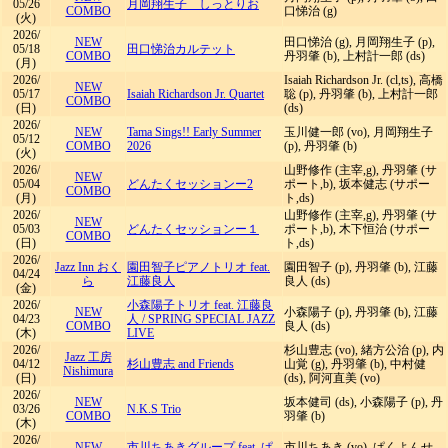
05/26
月岡翔生子 しっとりお
COMBO
口悌治 (g)
(火)
2026/
NEW
田口悌治 (g), 月岡翔生子 (p),
05/18
田口悌治カルテット
COMBO
丹羽肇 (b), 上村計一郎 (ds)
(月)
2026/
Isaiah Richardson Jr. (cl,ts), 高橋
NEW
05/17
Isaiah Richardson Jr. Quartet
聡 (p), 丹羽肇 (b), 上村計一郎
COMBO
(日)
(ds)
2026/
NEW
Tama Sings!! Early Summer
玉川健一郎 (vo), 月岡翔生子
05/12
COMBO
2026
(p), 丹羽肇 (b)
(火)
2026/
山野修作 (主宰,g), 丹羽肇 (サ
NEW
05/04
どんたくセッションー2
ポート,b), 坂本健志 (サポー
COMBO
(月)
ト,ds)
2026/
山野修作 (主宰,g), 丹羽肇 (サ
NEW
05/03
どんたくセッションー１
ポート,b), 木下恒治 (サポー
COMBO
(日)
ト,ds)
2026/
Jazz Inn おく
園田智子ピアノトリオ feat.
園田智子 (p), 丹羽肇 (b), 江藤
04/24
ら
江藤良人
良人 (ds)
(金)
2026/
小森陽子トリオ feat. 江藤良
NEW
小森陽子 (p), 丹羽肇 (b), 江藤
04/23
人
/
SPRING SPECIAL JAZZ
COMBO
良人 (ds)
(木)
LIVE
2026/
杉山豊志 (vo), 緒方公治 (p), 内
Jazz 工房
04/12
杉山豊志 and Friends
山覚 (g), 丹羽肇 (b), 中村健
Nishimura
(日)
(ds), 阿河直美 (vo)
2026/
NEW
坂本健司 (ds), 小森陽子 (p), 丹
03/26
N.K.S Trio
COMBO
羽肇 (b)
(木)
2026/
NEW
市川ちあきグループ feat. ぱ
市川ちあき (vo), ぱくよんせ