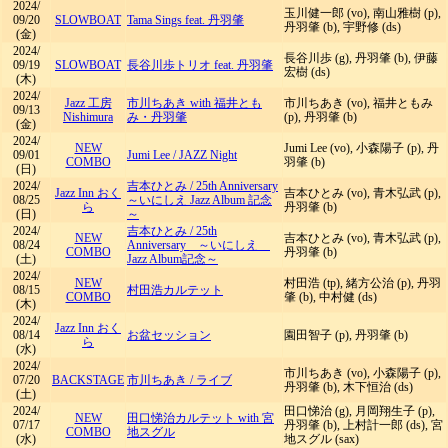
2024/
玉川健一郎 (vo), 南山雅樹 (p),
09/20
SLOWBOAT
Tama Sings feat. 丹羽肇
丹羽肇 (b), 宇野修 (ds)
(金)
2024/
長谷川歩 (g), 丹羽肇 (b), 伊藤
09/19
SLOWBOAT
長谷川歩トリオ feat. 丹羽肇
宏樹 (ds)
(木)
2024/
Jazz 工房
市川ちあき with 福井とも
市川ちあき (vo), 福井ともみ
09/13
Nishimura
み・丹羽肇
(p), 丹羽肇 (b)
(金)
2024/
NEW
Jumi Lee (vo), 小森陽子 (p), 丹
09/01
Jumi Lee
/
JAZZ Night
COMBO
羽肇 (b)
(日)
2024/
吉本ひとみ
/
25th Anniversary
Jazz Inn おく
吉本ひとみ (vo), 青木弘武 (p),
08/25
～いにしえ Jazz Album 記念
ら
丹羽肇 (b)
(日)
～
2024/
吉本ひとみ
/
25th
NEW
吉本ひとみ (vo), 青木弘武 (p),
08/24
Anniversary ～いにしえ
COMBO
丹羽肇 (b)
(土)
Jazz Album記念～
2024/
NEW
村田浩 (tp), 緒方公治 (p), 丹羽
08/15
村田浩カルテット
COMBO
肇 (b), 中村健 (ds)
(木)
2024/
Jazz Inn おく
08/14
お盆セッション
園田智子 (p), 丹羽肇 (b)
ら
(水)
2024/
市川ちあき (vo), 小森陽子 (p),
07/20
BACKSTAGE
市川ちあき
/
ライブ
丹羽肇 (b), 木下恒治 (ds)
(土)
2024/
田口悌治 (g), 月岡翔生子 (p),
NEW
田口悌治カルテット with 宮
07/17
丹羽肇 (b), 上村計一郎 (ds), 宮
COMBO
地スグル
(水)
地スグル (sax)