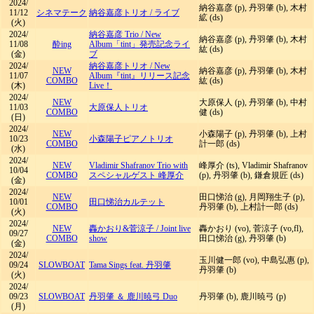
2024/
納谷嘉彦 (p), 丹羽肇 (b), 木村
11/12
シネマテーク
納谷嘉彦トリオ
/
ライブ
絋 (ds)
(火)
2024/
納谷嘉彦 Trio
/
New
納谷嘉彦 (p), 丹羽肇 (b), 木村
11/08
酔ing
Album「tint」発売記念ライ
紘 (ds)
(金)
ブ
2024/
納谷嘉彦トリオ
/
New
NEW
納谷嘉彦 (p), 丹羽肇 (b), 木村
11/07
Album『tint』リリース記念
COMBO
紘 (ds)
(木)
Live！
2024/
NEW
大原保人 (p), 丹羽肇 (b), 中村
11/03
大原保人トリオ
COMBO
健 (ds)
(日)
2024/
NEW
小森陽子 (p), 丹羽肇 (b), 上村
10/23
小森陽子ピアノトリオ
COMBO
計一郎 (ds)
(水)
2024/
NEW
Vladimir Shafranov Trio with
峰厚介 (ts), Vladimir Shafranov
10/04
COMBO
スペシャルゲスト 峰厚介
(p), 丹羽肇 (b), 鎌倉規匠 (ds)
(金)
2024/
NEW
田口悌治 (g), 月岡翔生子 (p),
10/01
田口悌治カルテット
COMBO
丹羽肇 (b), 上村計一郎 (ds)
(火)
2024/
NEW
轟かおり&菅涼子
/
Joint live
轟かおり (vo), 菅涼子 (vo,fl),
09/27
COMBO
show
田口悌治 (g), 丹羽肇 (b)
(金)
2024/
玉川健一郎 (vo), 中島弘惠 (p),
09/24
SLOWBOAT
Tama Sings feat. 丹羽肇
丹羽肇 (b)
(火)
2024/
09/23
SLOWBOAT
丹羽肇 ＆ 鹿川暁弓 Duo
丹羽肇 (b), 鹿川暁弓 (p)
(月)