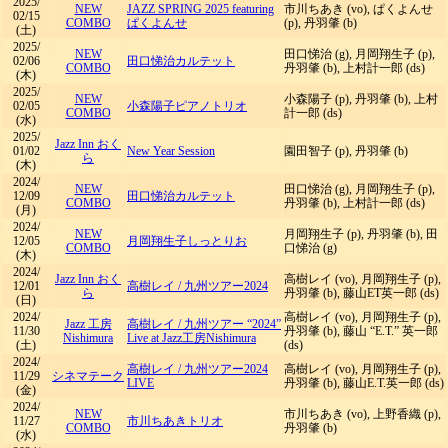
2025/
NEW
JAZZ SPRING 2025 featuring
市川ちあき (vo), ぱくよんせ
02/15
COMBO
ぱくよんせ
(p), 丹羽肇 (b)
(土)
2025/
NEW
田口悌治 (g), 月岡翔生子 (p),
02/06
田口悌治カルテット
COMBO
丹羽肇 (b), 上村計一郎 (ds)
(木)
2025/
NEW
小森陽子 (p), 丹羽肇 (b), 上村
02/05
小森陽子ピアノトリオ
COMBO
計一郎 (ds)
(水)
2025/
Jazz Inn おく
01/02
New Year Session
園田智子 (p), 丹羽肇 (b)
ら
(木)
2024/
NEW
田口悌治 (g), 月岡翔生子 (p),
12/09
田口悌治カルテット
COMBO
丹羽肇 (b), 上村計一郎 (ds)
(月)
2024/
NEW
月岡翔生子 (p), 丹羽肇 (b), 田
12/05
月岡翔生子しっとりお
COMBO
口悌治 (g)
(木)
2024/
Jazz Inn おく
高樹レイ (vo), 月岡翔生子 (p),
12/01
高樹レイ
/
九州ツアー2024
ら
丹羽肇 (b), 藤山ET英一郎 (ds)
(日)
2024/
高樹レイ (vo), 月岡翔生子 (p),
Jazz 工房
高樹レイ
/
九州ツアー “2024”
11/30
丹羽肇 (b), 藤山 “E.T.” 英一郎
Nishimura
Live at Jazz工房Nishimura
(土)
(ds)
2024/
高樹レイ
/
九州ツアー2024
高樹レイ (vo), 月岡翔生子 (p),
11/29
シネマテーク
LIVE
丹羽肇 (b), 藤山E.T.英一郎 (ds)
(金)
2024/
NEW
市川ちあき (vo), 上野香織 (p),
11/27
市川ちあきトリオ
COMBO
丹羽肇 (b)
(水)