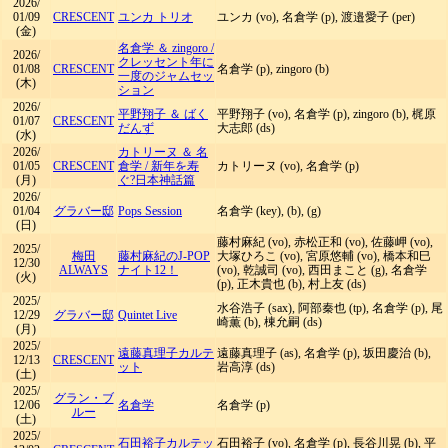
2026/
01/09
CRESCENT
ユンカ トリオ
ユンカ (vo), 名倉学 (p), 渡邉愛子 (per)
(金)
名倉学 ＆ zingoro
/
2026/
クレッセント年に
01/08
CRESCENT
名倉学 (p), zingoro (b)
一度のジャムセッ
(木)
ション
2026/
平野翔子 ＆ ばく
平野翔子 (vo), 名倉学 (p), zingoro (b), 梶原
01/07
CRESCENT
だんず
大志郎 (ds)
(水)
2026/
カトリーヌ ＆ 名
01/05
CRESCENT
倉学
/
新年を寿
カトリーヌ (vo), 名倉学 (p)
(月)
ぐ?日本神話篇
2026/
01/04
グラバー邸
Pops Session
名倉学 (key), (b), (g)
(日)
藤村麻紀 (vo), 赤松正和 (vo), 佐藤岬 (vo),
2025/
梅田
藤村麻紀のJ-POP
大塚ひろこ (vo), 宮原悠輔 (vo), 橋本和巳
12/30
ALWAYS
ナイト12！
(vo), 乾誠司 (vo), 西田まこと (g), 名倉学
(火)
(p), 正木貴也 (b), 村上友 (ds)
2025/
水谷浩子 (sax), 阿部秦也 (tp), 名倉学 (p), 尾
12/29
グラバー邸
Quintet Live
崎薫 (b), 棟允嗣 (ds)
(月)
2025/
遠藤真理子カルテ
遠藤真理子 (as), 名倉学 (p), 坂田慶治 (b),
12/13
CRESCENT
ット
岩高淳 (ds)
(土)
2025/
グラン・ブ
12/06
名倉学
名倉学 (p)
ルー
(土)
2025/
石田裕子カルテッ
石田裕子 (vo), 名倉学 (p), 長谷川晃 (b), 平