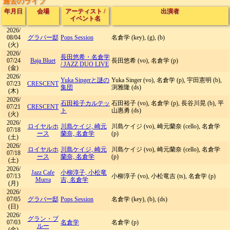
過去のライブ
年月日
会場
アーティスト
/
出演者
イベント名
2026/
08/04
グラバー邸
Pops Session
名倉学 (key), (g), (b)
(火)
2026/
長田悠希・名倉学
07/24
Baja Bluet
長田悠希 (vo), 名倉学 (p)
/
JAZZ DUO LIVE
(金)
2026/
Yuka Singerと謎の
Yuka Singer (vo), 名倉学 (p), 宇田憲明 (b),
07/23
CRESCENT
集団
渕雅隆 (ds)
(木)
2026/
石田裕子カルテッ
石田裕子 (vo), 名倉学 (p), 長谷川晃 (b), 平
07/21
CRESCENT
ト
山惠勇 (ds)
(火)
2026/
ロイヤルホ
川島ケイジ, 崎元
川島ケイジ (vo), 崎元蘭奈 (cello), 名倉学
07/18
ース
蘭奈, 名倉学
(p)
(土)
2026/
ロイヤルホ
川島ケイジ, 崎元
川島ケイジ (vo), 崎元蘭奈 (cello), 名倉学
07/18
ース
蘭奈, 名倉学
(p)
(土)
2026/
Jazz Cafe
小柳淳子, 小松竜
07/13
小柳淳子 (vo), 小松竜吉 (ts), 名倉学 (p)
Murra
吉, 名倉学
(月)
2026/
07/05
グラバー邸
Pops Session
名倉学 (key), (b), (ds)
(日)
2026/
グラン・ブ
07/03
名倉学
名倉学 (p)
ルー
(金)