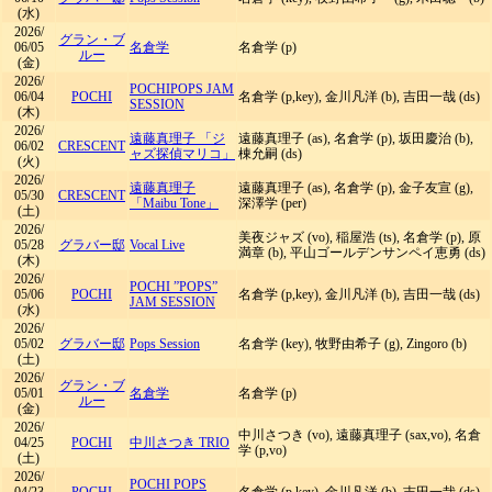
(水)
2026/
グラン・ブ
06/05
名倉学
名倉学 (p)
ルー
(金)
2026/
POCHIPOPS JAM
06/04
POCHI
名倉学 (p,key), 金川凡洋 (b), 吉田一哉 (ds)
SESSION
(木)
2026/
遠藤真理子 「ジ
遠藤真理子 (as), 名倉学 (p), 坂田慶治 (b),
06/02
CRESCENT
ャズ探偵マリコ」
棟允嗣 (ds)
(火)
2026/
遠藤真理子
遠藤真理子 (as), 名倉学 (p), 金子友宣 (g),
05/30
CRESCENT
「Maibu Tone」
深澤学 (per)
(土)
2026/
美夜ジャズ (vo), 稲屋浩 (ts), 名倉学 (p), 原
05/28
グラバー邸
Vocal Live
満章 (b), 平山ゴールデンサンペイ恵勇 (ds)
(木)
2026/
POCHI ”POPS”
05/06
POCHI
名倉学 (p,key), 金川凡洋 (b), 吉田一哉 (ds)
JAM SESSION
(水)
2026/
05/02
グラバー邸
Pops Session
名倉学 (key), 牧野由希子 (g), Zingoro (b)
(土)
2026/
グラン・ブ
05/01
名倉学
名倉学 (p)
ルー
(金)
2026/
中川さつき (vo), 遠藤真理子 (sax,vo), 名倉
04/25
POCHI
中川さつき TRIO
学 (p,vo)
(土)
2026/
POCHI POPS