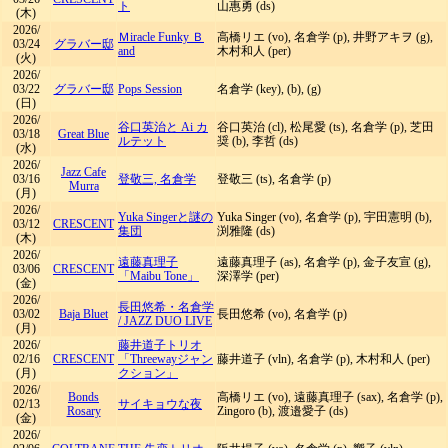
ト
山惠勇 (ds)
(木)
2026/
Ｍiracle Funky Ｂ
高橋リエ (vo), 名倉学 (p), 井野アキヲ (g),
03/24
グラバー邸
and
木村和人 (per)
(火)
2026/
03/22
グラバー邸
Pops Session
名倉学 (key), (b), (g)
(日)
2026/
谷口英治と Ai カ
谷口英治 (cl), 松尾愛 (ts), 名倉学 (p), 芝田
03/18
Great Blue
ルテット
奨 (b), 李哲 (ds)
(水)
2026/
Jazz Cafe
03/16
登敬三, 名倉学
登敬三 (ts), 名倉学 (p)
Murra
(月)
2026/
Yuka Singerと謎の
Yuka Singer (vo), 名倉学 (p), 宇田憲明 (b),
03/12
CRESCENT
集団
渕雅隆 (ds)
(木)
2026/
遠藤真理子
遠藤真理子 (as), 名倉学 (p), 金子友宣 (g),
03/06
CRESCENT
「Maibu Tone」
深澤学 (per)
(金)
2026/
長田悠希・名倉学
03/02
Baja Bluet
長田悠希 (vo), 名倉学 (p)
/
JAZZ DUO LIVE
(月)
2026/
藤井道子トリオ
02/16
CRESCENT
「Threewayジャン
藤井道子 (vln), 名倉学 (p), 木村和人 (per)
(月)
クション」
2026/
Bonds
高橋リエ (vo), 遠藤真理子 (sax), 名倉学 (p),
02/13
サイキョウな夜
Rosary
Zingoro (b), 渡邉愛子 (ds)
(金)
2026/