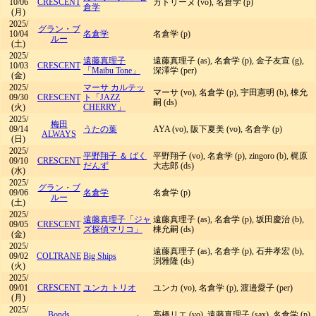
10/06
CRESCENT
カトリーヌ (vo), 名倉学 (p)
倉学
(月)
2025/
グラン・ブ
10/04
名倉学
名倉学 (p)
ルー
(土)
2025/
遠藤真理子
遠藤真理子 (as), 名倉学 (p), 金子友宣 (g),
10/03
CRESCENT
「Maibu Tone」
深澤学 (per)
(金)
2025/
マーサ カルテッ
マーサ (vo), 名倉学 (p), 宇田憲明 (b), 棟允
09/30
CRESCENT
ト「JAZZ
嗣 (ds)
(火)
CHERRY」
2025/
梅田
09/14
うたの葉
AYA (vo), 阪下夏美 (vo), 名倉学 (p)
ALWAYS
(日)
2025/
平野翔子 ＆ ばく
平野翔子 (vo), 名倉学 (p), zingoro (b), 梶原
09/10
CRESCENT
だんず
大志郎 (ds)
(水)
2025/
グラン・ブ
09/06
名倉学
名倉学 (p)
ルー
(土)
2025/
遠藤真理子「ジャ
遠藤真理子 (as), 名倉学 (p), 坂田慶治 (b),
09/05
CRESCENT
ズ探偵マリコ」
棟允嗣 (ds)
(金)
2025/
遠藤真理子 (as), 名倉学 (p), 石井孝宏 (b),
09/02
COLTRANE
Big Ships
渕雅隆 (ds)
(火)
2025/
09/01
CRESCENT
ユンカ トリオ
ユンカ (vo), 名倉学 (p), 渡邉愛子 (per)
(月)
2025/
Bonds
高橋リエ (vo), 遠藤真理子 (sax), 名倉学 (p),