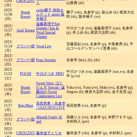
12/02
CRESCENT
ト
山惠勇 (ds)
(火)
2025/
violin響子 情熱カ
Bonds
響子 (vln), 名倉学 (p), 畠山令 (b), 梶原大志
11/30
ルテット meets 阪
Rosary
郎 (ds), 阪井楊子 (vo)
(日)
井楊子
遠藤真理子Sax
2025/
Quintet
/
Sax &
中川さつき (vo), 遠藤真理子 (sax), 名倉学
11/27
Azul Terrace
Vocal Special
(p), 井上歩 (b), 梶原大志郎 (ds)
(木)
Quintet
2025/
宮藤晃妃 (vo), 名倉学 (p), 中島教秀 (b), 平
11/24
グラバー邸
Vocal Live
山ゴールデンサンペイ恵勇 (ds)
(月)
2025/
11/23
グラバー邸
Pops Session
名倉学 (key), (b), (ds)
(日)
2025/
中川さつき (vo), 遠藤真理子 (sax,vo), 名倉
11/22
POCHI
中川さつき TRIO
学 (p,vo)
(土)
Sweet Voice, ばく
2025/
Bonds
だんず Special
/
遠
Yuka (vo), Yumi (vo), Maki (vo), 名倉学 (p),
11/20
Rosary
藤ゆか Sweet
Zingoro (b), 梶原大志郎 (ds), 金子友宣 (g)
(木)
Colaboration Live
2025/
長田悠希・名倉学
11/17
Baja Bluet
長田悠希 (vo), 名倉学 (p)
/
JAZZ DUO LIVE
(月)
2025/
Ｍiracle Funky Ｂ
高橋リエ (vo), 名倉学 (p), 井野アキヲ (g),
11/12
グラバー邸
and
木村和人 (per)
(水)
2025/
11/10
CRESCENT
藤井道子トリオ
藤井道子 (vln), 名倉学 (p), 木村和人 (per)