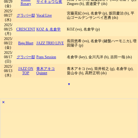
08/29
サイキョウな夜
Rosary
Zingoro (b), 渡邉愛子 (ds)
(金)
2025/
宮藤晃妃 (vo), 名倉学 (p), 坂田慶治 (b), 平
08/27
グラバー邸
Vocal Live
山ゴールデンサンペイ恵勇 (ds)
(水)
2025/
08/25
CRESCENT
KOZ ＆ 名倉学
KOZ (vo), 名倉学 (p)
(月)
2025/
長田悠希 (vo), 名倉学 (鍵盤ハーモニカ), 増
08/22
Baja Bluet
JAZZ TRIO LIVE
田陽子 (p)
(金)
2025/
08/17
グラバー邸
Pops Session
名倉学 (key), 金川凡洋 (b), 吉田一哉 (ds)
(日)
2025/
JAZZ ON
青木アキコ
青木アキコ (vo), 筒井裕之 (g), 名倉学 (p),
08/13
TOP
Quintet
畠山令 (b), 高野正明 (ds)
(水)
▾
✕