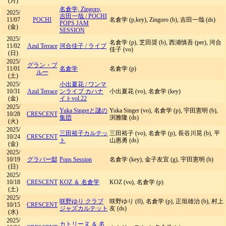
(月)
名倉学, Zingoro,
2025/
吉田一哉
/
POCHI
11/07
POCHI
名倉学 (p,key), Zingoro (b), 吉田一哉 (ds)
POPS JAM
(金)
SESSION
2025/
名倉学 (p), 芝田奨 (b), 西浦慎吾 (per), 河合
11/02
Azul Terrace
河合佳子
/
ライブ
佳子 (vo)
(日)
2025/
グラン・ブ
11/01
名倉学
名倉学 (p)
ルー
(土)
2025/
小出夏花
/
ワンマ
10/31
Azul Terrace
ンライブ カハナ
小出夏花 (vo), 名倉学 (key)
(金)
イトvol.22
2025/
Yuka Singerと謎の
Yuka Singer (vo), 名倉学 (p), 宇田憲明 (b),
10/28
CRESCENT
集団
渕雅隆 (ds)
(火)
2025/
三田裕子カルテッ
三田裕子 (vo), 名倉学 (p), 長谷川晃 (b), 平
10/24
CRESCENT
ト
山惠勇 (ds)
(金)
2025/
10/19
グラバー邸
Pops Session
名倉学 (key), 金子友宜 (g), 宇田憲明 (b)
(日)
2025/
10/18
CRESCENT
KOZ ＆ 名倉学
KOZ (vo), 名倉学 (p)
(土)
2025/
咲野ゆり クラブ
咲野ゆり (fl), 名倉学 (p), 正垣雄治 (b), 村上
10/15
CRESCENT
ジャズカルテット
友 (ds)
(水)
2025/
カトリーヌ ＆ 名