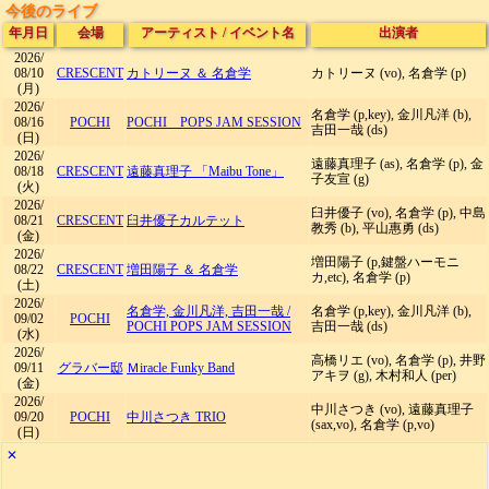
今後のライブ
年月日
会場
アーティスト
/
イベント名
出演者
2026/
08/10
CRESCENT
カトリーヌ ＆ 名倉学
カトリーヌ (vo), 名倉学 (p)
(月)
2026/
名倉学 (p,key), 金川凡洋 (b),
08/16
POCHI
POCHI POPS JAM SESSION
吉田一哉 (ds)
(日)
2026/
遠藤真理子 (as), 名倉学 (p), 金
08/18
CRESCENT
遠藤真理子 「Maibu Tone」
子友宣 (g)
(火)
2026/
臼井優子 (vo), 名倉学 (p), 中島
08/21
CRESCENT
臼井優子カルテット
教秀 (b), 平山惠勇 (ds)
(金)
2026/
増田陽子 (p,鍵盤ハーモニ
08/22
CRESCENT
増田陽子 ＆ 名倉学
カ,etc), 名倉学 (p)
(土)
2026/
名倉学, 金川凡洋, 吉田一哉
/
名倉学 (p,key), 金川凡洋 (b),
09/02
POCHI
POCHI POPS JAM SESSION
吉田一哉 (ds)
(水)
2026/
高橋リエ (vo), 名倉学 (p), 井野
09/11
グラバー邸
Ｍiracle Funky Band
アキヲ (g), 木村和人 (per)
(金)
2026/
中川さつき (vo), 遠藤真理子
09/20
POCHI
中川さつき TRIO
(sax,vo), 名倉学 (p,vo)
(日)
✕