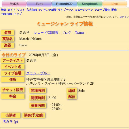
MyDB
Tune
Record/CD
Songbook
Live
検索
ガイド
リスト
入力依頼
ランキング
新着
ライブハウス
ミュージシャン
グループ団体
配信
YouTube
トップ
現在、非登録ユーザー向けの表示になっています。
ログイン
ミュージシャン ライブ情報
名前
名倉学
レコード/CD情報
ブログ
Twitter
英語名
Manabu Nakura
楽器
Piano
今日のライブ
2026年8月7日（金）
アーティスト
名倉学
イベント名
ライブ会場
グラン・ブルー
住所
神戸市中央区波止場町7-2
ホテル ラ・スイート神戸ハーバーランド 2F
チケット販売
開場時刻
編成
Solo
料金
配信
開演時刻
21:00
・21:00～
演奏時間
・22:00～
出演者
演奏(予定)曲
名倉学 (p)