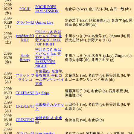
2026/
POCHI POPS
07/02
POCHI
名倉学 (p,key), 金川凡洋 (b), 吉田一哉 (ds)
JAM SESSION
(木)
2026/
水谷浩子 (sax), 阿部秦也 (tp), 名倉学 (p), 尾
06/29
グラバー邸
Quintet Live
崎薫 (b), 棟允嗣 (ds)
(月)
中川さつき & ば
2026/
jazz&bar SO
くだんず Feat. 井
中川さつき (vo), 名倉学 (p), Jingoro (b), 梶
06/27
NICE
野アキヲ
/
JAZZ
原大志郎 (ds), 井野アキヲ (g)
(土)
POP NIGHT
中川さつき & ば
2026/
くだんず feat, 井
Bonds
中川さつき (vo), 名倉学 (p,key), Zingoro (b),
06/26
野アキヲ
/
Rosary
梶原大志郎 (ds), 井野アキヲ (g)
(金)
JAZZ&POPS
NIGHT
宮藤晃妃, 名倉学,
2026/
フラット フ
長谷川晃, 平山ゴ
宮藤晃妃 (vo), 名倉学 (p), 長谷川晃 (b), 平
06/24
ラミンゴ
ールデンサンペイ
山ゴールデンサンペイ恵勇 (ds)
(水)
恵勇
2026/
遠藤真理子 (as), 名倉学 (p), 石井孝宏 (b),
06/23
COLTRANE
Big Ships
渕雅隆 (ds)
(火)
2026/
三田裕子カルテッ
三田裕子 (vo), 名倉学 (p), 長谷川晃 (b), 平
06/17
CRESCENT
ト
山惠勇 (ds)
(水)
2026/
倉持杏樹 ＆ 名倉
06/16
CRESCENT
倉持杏樹 (vo), 名倉学 (p)
学
(火)
2026/
06/10
グラバー邸
Pops Session
名倉学 (key), 牧野由希子 (g), 木田聡 (b)