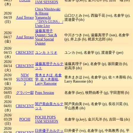
04/23
POCHI
名倉学 (p,key), 金川凡洋 (b), 吉田一哉 (ds)
JAM SESSION
(木)
Chica Nhishiwaki
2026/
& Hitomi
山口ひとみ (vo), 西脇千花 (vo), 名倉学 (p),
04/19
Azul Terrace
Yamaguchi
渡邉愛子(ds)
(日)
『DIVA GLISS』
/
Unite Live
遠藤真理子
2026/
Quintet
/
Sax &
中川さつき (vo), 遠藤真理子 (sax), 名倉学
04/17
Azul Terrace
Vocal Special
(p), 井上歩 (b), 梶原大志郎 (ds)
(金)
Quintet
2026/
04/15
CRESCENT
ユンカ トリオ
ユンカ (vo), 名倉学 (p), 渡邉愛子 (per)
(水)
2026/
遠藤真理子カルテ
遠藤真理子 (as), 名倉学 (p), 坂田慶治 (b),
04/14
CRESCENT
ット
岩高淳 (ds)
(火)
2026/
NEW
青木まきほ, 名倉
青木まきほ (vo), 名倉学 (p), 佐々木善暁 (b),
04/10
SUNTORY
学, 佐々木善暁,
Larry Ransome (ds)
(金)
5
Larry Ransome
2026/
04/05
グラバー邸
Pops Session
名倉学 (key), 牧野由希子 (g), 宇田憲明 (b)
(日)
2026/
関戸美由美カルテ
関戸美由美 (vo), 名倉学 (p), 長谷川晃 (b),
04/01
CRESCENT
ット
平山惠勇 (ds)
(水)
2026/
POCHI POPS
03/29
POCHI
名倉学 (p,key), 金川凡洋 (b), 吉田一哉 (ds)
JAM SESSION
(日)
2026/
臼井優子カルテッ
臼井優子 (vo), 名倉学 (p), 中島教秀 (b), 平
03/26
CRESCENT