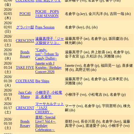
02/06
COLTRANE
THE 失恋トリオ
阪井楊子 (vo), 名倉学 (p), 響子 (vln)
(金)
2026/
POCHI POPS
02/05
POCHI
名倉学 (p,key), 金川凡洋 (b), 吉田一哉 (ds)
JAM SESSION
(木)
2026/
02/01
グラバー邸
Pops Session
名倉学 (key), (b), (ds)
(日)
2026/
遠藤真理子「ジャ
遠藤真理子 (as), 名倉学 (p), 坂田慶治 (b),
01/31
CRESCENT
ズ探偵マリコ」
棟允嗣 (ds)
(土)
2026/
”Candy-
Bonds
遠藤真理子 (as), 井上歓喜 (as), 名倉学 (p),
01/28
ism”~Tribute To
Rosary
金子友宣 (g), 久松諒 (b), 渕雅隆 (ds)
(水)
Candy Dulfer~
2026/
Janette with J
Janette (vo), 名倉学 (p), 福田晃一 (g), 喜多健
01/24
TAKE FIVE
Knights
/
Birthday
博 (b), 高野正明 (ds)
(土)
Concert 2026
2026/
遠藤真理子 (as), 名倉学 (p), 石井孝宏 (b),
01/20
COLTRANE
Big Ships
渕雅隆 (ds)
(火)
2026/
Jazz Cafe
小柳淳子, 小松竜
01/19
小柳淳子 (vo), 小松竜吉 (ts), 名倉学 (p)
Murra
吉, 名倉学
(月)
2026/
マーサカルテット
マーサ (vo), 名倉学 (p), 宇田憲明 (b), 棟允
01/17
CRESCENT
「JAZZ
嗣 (ds)
(土)
CHERRY」
亜耶
/
Special
2026/
Bonds
Live!! Vol.4～
亜耶 (vo), 長谷川晃 (b), 名倉学 (key), 遠藤
01/10
Rosary
Birthday
真理子 (sax), 渡邉愛子 (ds), 小柳淳子 (vo)
(土)
Celebration～