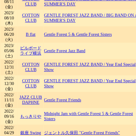
08/11
CLUB
SUMMER'S DAY
(金)
2023/
COTTON
GENTLE FOREST JAZZ BAND
/
BIG BAND ON 
08/10
CLUB
SUMMER'S DAY
(木)
2023/
06/20
B flat
Gentle Forest 5 & Gentle Forest Sisters
(火)
2023/
ビルボード
05/06
Gentle Forest Jazz Band
ライブ横浜
(土)
2022/
COTTON
GENTLE FOREST JAZZ BAND
/
Year End Special
12/31
CLUB
Show
(土)
2022/
COTTON
GENTLE FOREST JAZZ BAND
/
Year End Special
12/30
CLUB
Show
(金)
2022/
JAZZ CLUB
11/11
Gentle Forest Friends
DAPHNE
(金)
2022/
Midnight Jam with Gentle Forest 5 & Gentle Forest
09/16
もっきりや
Sisters
(金)
2022/
04/29
銀座 Swing
ジェントル久保田 "Gentle Forest Friends"