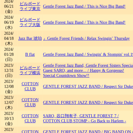
2024/
ビルボード
06/21
Gentle Forest Jazz Band
/
This is Nice Big Band!
ライブ東京
(金)
2024/
ビルボード
06/19
Gentle Forest Jazz Band
/
This is Nice Big Band!
ライブ大阪
(水)
2024/
04/18
Jazz Bar 琥珀
』Gentle Forest Friends
/
Relax Swingin’ Thursday
(木)
2024/
01/28
B flat
Gentle Forest Jazz Band
/
Swingin' & Stompin' vol.1
(日)
2023/
Gentle Forest Jazz Band, Gentle Forest Sisters Specia
ビルボード
12/31
Guest SARO, and more...
/
Happy & Gorgeous!
ライブ横浜
(日)
Special Countdown Show!!
2023/
COTTON
12/08
GENTLE FOREST JAZZ BAND
/
Respect Sir Duke
CLUB
(金)
2023/
COTTON
12/07
GENTLE FOREST JAZZ BAND
/
Respect Sir Duke
CLUB
(木)
2023/
COTTON
SARO, 谷口翔有子, GENTLE FOREST 7
/
10/13
CLUB
COTTON CLUB STOMP - Go Back to Harlem -
(金)
2023/
COTTON
GENTLE FOREST JAZZ BAND
/
BIG BAND ON 