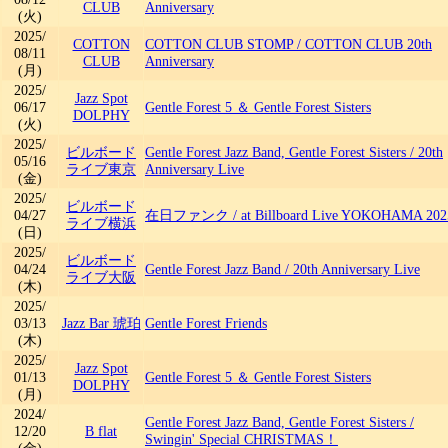
CLUB
Anniversary
(火)
2025/
COTTON
COTTON CLUB STOMP
/
COTTON CLUB 20th
08/11
CLUB
Anniversary
(月)
2025/
Jazz Spot
06/17
Gentle Forest 5 ＆ Gentle Forest Sisters
DOLPHY
(火)
2025/
ビルボード
Gentle Forest Jazz Band, Gentle Forest Sisters
/
20th
05/16
ライブ東京
Anniversary Live
(金)
2025/
ビルボード
04/27
在日ファンク
/
at Billboard Live YOKOHAMA 202
ライブ横浜
(日)
2025/
ビルボード
04/24
Gentle Forest Jazz Band
/
20th Anniversary Live
ライブ大阪
(木)
2025/
03/13
Jazz Bar 琥珀
Gentle Forest Friends
(木)
2025/
Jazz Spot
01/13
Gentle Forest 5 ＆ Gentle Forest Sisters
DOLPHY
(月)
2024/
Gentle Forest Jazz Band, Gentle Forest Sisters
/
12/20
B flat
Swingin' Special CHRISTMAS！