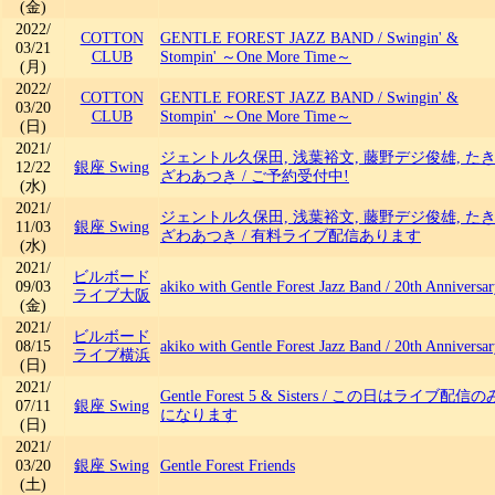
(金)
2022/
COTTON
GENTLE FOREST JAZZ BAND
/
Swingin' &
03/21
CLUB
Stompin' ～One More Time～
(月)
2022/
COTTON
GENTLE FOREST JAZZ BAND
/
Swingin' &
03/20
CLUB
Stompin' ～One More Time～
(日)
2021/
ジェントル久保田, 浅葉裕文, 藤野デジ俊雄, た
12/22
銀座 Swing
ざわあつき
/
ご予約受付中!
(水)
2021/
ジェントル久保田, 浅葉裕文, 藤野デジ俊雄, た
11/03
銀座 Swing
ざわあつき
/
有料ライブ配信あります
(水)
2021/
ビルボード
09/03
akiko with Gentle Forest Jazz Band
/
20th Anniversar
ライブ大阪
(金)
2021/
ビルボード
08/15
akiko with Gentle Forest Jazz Band
/
20th Anniversar
ライブ横浜
(日)
2021/
Gentle Forest 5 & Sisters
/
この日はライブ配信の
07/11
銀座 Swing
になります
(日)
2021/
03/20
銀座 Swing
Gentle Forest Friends
(土)