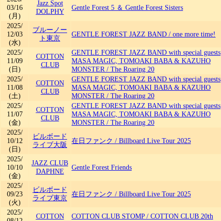
Jazz Spot
03/16
Gentle Forest 5 ＆ Gentle Forest Sisters
DOLPHY
(月)
2025/
ブルーノー
12/03
GENTLE FOREST JAZZ BAND
/
one more time!
ト東京
(水)
2025/
GENTLE FOREST JAZZ BAND with special guests
COTTON
11/09
MASA MAGIC, TOMOAKI BABA & KAZUHO
CLUB
(日)
MONSTER
/
The Roaring 20
2025/
GENTLE FOREST JAZZ BAND with special guests
COTTON
11/08
MASA MAGIC, TOMOAKI BABA & KAZUHO
CLUB
(土)
MONSTER
/
The Roaring 20
2025/
GENTLE FOREST JAZZ BAND with special guests
COTTON
11/07
MASA MAGIC, TOMOAKI BABA & KAZUHO
CLUB
(金)
MONSTER
/
The Roaring 20
2025/
ビルボード
10/12
在日ファンク
/
Billboard Live Tour 2025
ライブ大阪
(日)
2025/
JAZZ CLUB
10/10
Gentle Forest Friends
DAPHNE
(金)
2025/
ビルボード
09/23
在日ファンク
/
Billboard Live Tour 2025
ライブ東京
(火)
2025/
COTTON
COTTON CLUB STOMP
/
COTTON CLUB 20th
08/12