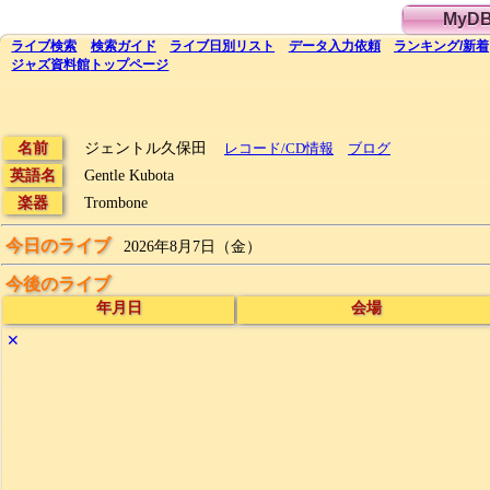
MyD
ライブ
検索
検索
ガイド
ライブ日別
リスト
データ
入力依頼
ランキング
/
新着
ジャズ資料館
トップ
ページ
名前
ジェントル久保田
レコード/CD情報
ブログ
英語名
Gentle Kubota
楽器
Trombone
今日のライブ
2026年8月7日（金）
今後のライブ
年月日
会場
✕