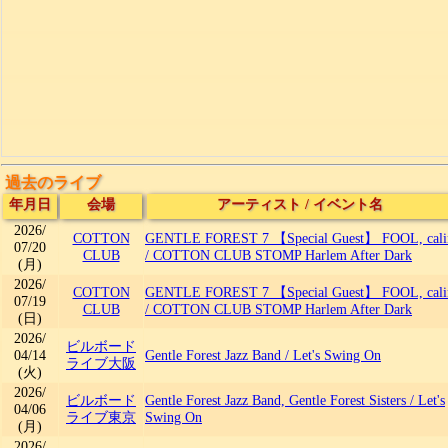
過去のライブ
年月日
会場
アーティスト
/
イベント名
2026/
COTTON
GENTLE FOREST 7 【Special Guest】 FOOL, cali
07/20
CLUB
/
COTTON CLUB STOMP Harlem After Dark
(月)
2026/
COTTON
GENTLE FOREST 7 【Special Guest】 FOOL, cali
07/19
CLUB
/
COTTON CLUB STOMP Harlem After Dark
(日)
2026/
ビルボード
04/14
Gentle Forest Jazz Band
/
Let's Swing On
ライブ大阪
(火)
2026/
ビルボード
Gentle Forest Jazz Band, Gentle Forest Sisters
/
Let's
04/06
ライブ東京
Swing On
(月)
2026/