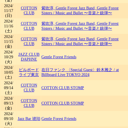
(金)
2024/
COTTON
紫吹淳, Gentle Forest Jazz Band, Gentle Forest
11/17
CLUB
Sisters
/
Music and Bullet 〜音楽と銃弾〜
(日)
2024/
COTTON
紫吹淳, Gentle Forest Jazz Band, Gentle Forest
11/16
CLUB
Sisters
/
Music and Bullet 〜音楽と銃弾〜
(土)
2024/
COTTON
紫吹淳, Gentle Forest Jazz Band, Gentle Forest
11/15
CLUB
Sisters
/
Music and Bullet 〜音楽と銃弾〜
(金)
2024/
JAZZ CLUB
10/29
Gentle Forest Friends
DAPHNE
(火)
2024/
ビルボード
在日ファンク 〈Special Guest〉鈴木雅之
/
at
10/05
ライブ東京
Billboard Live TOKYO 2024
(土)
2024/
COTTON
09/14
COTTON CLUB STOMP
CLUB
(土)
2024/
COTTON
09/13
COTTON CLUB STOMP
CLUB
(金)
2024/
09/10
Jazz Bar 琥珀
Gentle Forest Friends
(火)