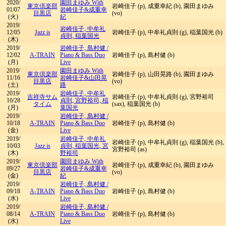
2020/
園田まゆみ With
東京倶楽部
岩崎佳子 (p), 成重幸紀 (b), 園田まゆみ
01/07
岩崎佳子&成重幸
目黒店
(vo)
(火)
紀
2019/
岩崎佳子, 中牟礼
12/05
Jazz is
岩崎佳子 (p), 中牟礼貞則 (g), 稲葉国光 (b)
貞則, 稲葉国光
(木)
2019/
岩崎佳子, 島村健
/
12/02
A-TRAIN
Piano & Bass Duo
岩崎佳子 (p), 島村健 (b)
(月)
Live
2019/
園田まゆみ With
東京倶楽部
岩崎佳子 (p), 山田晃路 (b), 園田まゆみ
11/16
岩崎佳子&山田晃
目黒店
(vo)
(土)
路
2019/
岩崎佳子, 中牟礼
吉祥寺サム
岩崎佳子 (p), 中牟礼貞則 (g), 宮野裕司
10/28
貞則, 宮野裕司, 稲
タイム
(sax), 稲葉国光 (b)
(月)
葉国光
2019/
岩崎佳子, 島村健
/
10/18
A-TRAIN
Piano & Bass Duo
岩崎佳子 (p), 島村健 (b)
(金)
Live
2019/
岩崎佳子, 中牟礼
岩崎佳子 (p), 中牟礼貞則 (g), 稲葉国光 (b),
10/03
Jazz is
貞則, 稲葉国光, 宮
宮野裕司 (as)
(木)
野裕司
2019/
園田まゆみ With
東京倶楽部
岩崎佳子 (p), 成重幸紀 (b), 園田まゆみ
09/27
岩崎佳子&成重幸
目黒店
(vo)
(金)
紀
2019/
岩崎佳子, 島村健
/
09/18
A-TRAIN
Piano & Bass Duo
岩崎佳子 (p), 島村健 (b)
(水)
Live
2019/
岩崎佳子, 島村健
/
08/14
A-TRAIN
Piano & Bass Duo
岩崎佳子 (p), 島村健 (b)
(水)
Live