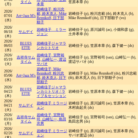
タイム
笠原本章 (b)
(月)
本章
岩崎佳子, 粉川忠
2026/
範, 鈴木克人, Mike
岩崎佳子 (p), 粉川忠範 (tb), 鈴木克人 (b),
07/01
Art×Jazz M's
Reznikoff, 日下部
Mike Reznikoff (ds), 日下部順子 (vo)
(水)
順子
2026/
岩崎佳子 ミラー
岩崎佳子 (p), 原川誠司 (as), 小畑和彦 (g),
06/18
サムデイ
ジェン
土井孝幸 (b)
(木)
2026/
BLUES
岩崎佳子ジャマラ
06/03
岩崎佳子 (p), 笠原本章 (b), 森下健一 (ds)
ETTE
ンカ☆トリオ
(水)
2026/
岩崎佳子, 宮野裕
吉祥寺サム
岩崎佳子 (p), 宮野裕司 (sax), 山崎弘一 (b),
05/19
司, 山崎弘一, 渡辺
タイム
渡辺サバオ (ds)
(火)
サバオ
岩崎佳子, Mike
2026/
Reznikoff, 粉川忠
岩崎佳子 (p), Mike Reznikoff (ds), 粉川忠範
05/06
Art×Jazz M's
範, 鈴木克人, 日下
(tb), 鈴木克人 (b), 日下部順子 (vo)
(水)
部順子
2026/
岩崎佳子ジャマラ
BLUES
04/23
ンカ☆トリオ
/
ラ
岩崎佳子 (p), 笠原本章 (b), 森下健一 (ds)
ETTE
(木)
イブ＆セッション
2026/
岩崎佳子 ミラージ
岩崎佳子 (p), 原川誠司 (as), 笠原本章 (b),
04/21
サムデイ
ェン
木村由起夫 (ds)
(火)
2026/
岩崎佳子, 宮野裕
吉祥寺サム
岩崎佳子 (p), 宮野裕司 (sax), 山崎弘一 (b),
03/16
司, 山崎弘一, 島田
タイム
島田忠男 (ds)
(月)
忠男
2026/
岩崎佳子 ミラージ
岩崎佳子 (p), 原川誠司 (as), 笠原本章 (b),
02/26
サムデイ
ェン
サバオ渡辺 (ds)
(木)