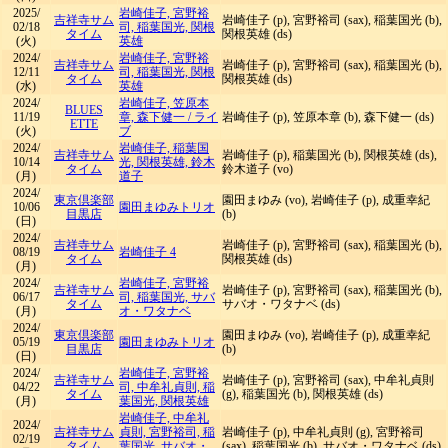
2025/
岩崎佳子, 宮野裕
吉祥寺サム
岩崎佳子 (p), 宮野裕司 (sax), 稲葉国光 (b),
02/18
司, 稲葉国光, 関根
タイム
関根英雄 (ds)
(火)
英雄
2024/
岩崎佳子, 宮野裕
吉祥寺サム
岩崎佳子 (p), 宮野裕司 (sax), 稲葉国光 (b),
12/11
司, 稲葉国光, 関根
タイム
関根英雄 (ds)
(水)
英雄
2024/
岩崎佳子, 笠原本
BLUES
11/19
章, 森下健一
/
ライ
岩崎佳子 (p), 笠原本章 (b), 森下健一 (ds)
ETTE
(火)
ブ
2024/
岩崎佳子, 稲葉国
吉祥寺サム
岩崎佳子 (p), 稲葉国光 (b), 関根英雄 (ds),
10/14
光, 関根英雄, 鈴木
タイム
鈴木道子 (vo)
(月)
道子
2024/
東京倶楽部
園田まゆみ (vo), 岩崎佳子 (p), 成重幸紀
10/06
園田まゆみトリオ
目黒店
(b)
(日)
2024/
吉祥寺サム
岩崎佳子 (p), 宮野裕司 (sax), 稲葉国光 (b),
08/19
岩崎佳子 4
タイム
関根英雄 (ds)
(月)
2024/
岩崎佳子, 宮野裕
吉祥寺サム
岩崎佳子 (p), 宮野裕司 (sax), 稲葉国光 (b),
06/17
司, 稲葉国光, サバ
タイム
サバオ・ワタナベ (ds)
(月)
オ・ワタナベ
2024/
東京倶楽部
園田まゆみ (vo), 岩崎佳子 (p), 成重幸紀
05/19
園田まゆみトリオ
目黒店
(b)
(日)
2024/
岩崎佳子, 宮野裕
吉祥寺サム
岩崎佳子 (p), 宮野裕司 (sax), 中牟礼貞則
04/22
司, 中牟礼貞則, 稲
タイム
(g), 稲葉国光 (b), 関根英雄 (ds)
(月)
葉国光, 関根英雄
岩崎佳子, 中牟礼
2024/
吉祥寺サム
貞則, 宮野裕司, 稲
岩崎佳子 (p), 中牟礼貞則 (g), 宮野裕司
02/19
タイム
葉国光, サバオ・
(sax), 稲葉国光 (b), サバオ・ワタナベ (ds)