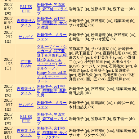
2026/
岩崎佳子, 笠原本
BLUES
01/29
章, 森下健一
/
ライ
岩崎佳子 (p), 笠原本章 (b), 森下健一 (ds)
ETTE
(木)
ブ
2026/
岩崎佳子, 宮野裕
吉祥寺サム
岩崎佳子 (p), 宮野裕司 (as), 稲葉国光 (b),
01/19
司, 稲葉国光, サバ
タイム
サバオ渡辺 (ds)
(月)
オ渡辺
2025/
岩崎佳子 ミラー
岩崎佳子 (p), 粉川忠範 (tb), 宮野裕司 (as),
12/12
サムデイ
ジェン
山崎弘一 (b), サバオ渡辺 (ds)
(金)
グルーヴィー・シ
笠原本章 (b), サバオ渡辺 (ds), 岩崎佳子
ンガーズ, 武下亜
(p), 武下亜登子 (vo), 斎藤利志昭 (g,vo), 渡
登子＆斉藤利志昭,
邉のり子 (per), 小野美喜子 (g,vo), 小野研
2025/
MFD(エム・エ
江古田
二 (g,vo), 小野裕加里 (vo), 木田ゆうや
11/23
フ・ディー), ザ・
Buddy
(p,syn), タージリン (vo), 石川雄大 (per), 今
(日)
ボルケーノ
/
井隆道 (per), 金澤朋子 (per), 栗原敦子
Happy Notes vol.31
(per), 志岐岳矢 (per), 高橋悠里 (per), 中村
チャリティーコン
真樹 (per), 西川匠 (per), 星野尊輝 (per)
サート
2025/
岩崎佳子, 宮野裕
吉祥寺サム
岩崎佳子 (p), 宮野裕司 (sax), 稲葉国光 (b),
10/22
司, 稲葉国光, 島田
タイム
島田忠男 (ds)
(水)
忠男
2025/
岩崎佳子 ミラー
岩崎佳子 (p), 原川誠司 (as), 山崎弘一 (b),
10/17
サムデイ
ジェン
木村由起夫 (ds)
(金)
2025/
岩崎佳子, 笠原本
BLUES
09/25
章, 森下健一
/
ライ
岩崎佳子 (p), 笠原本章 (b), 森下健一 (ds)
ETTE
(木)
ブ
2025/
岩崎佳子, 宮野裕
吉祥寺サム
岩崎佳子 (p), 宮野裕司 (sax), 稲葉国光 (b),
08/18
司, 稲葉国光, サバ
タイム
サバオ・ワタナベ (ds)
(月)
オ・ワタナベ