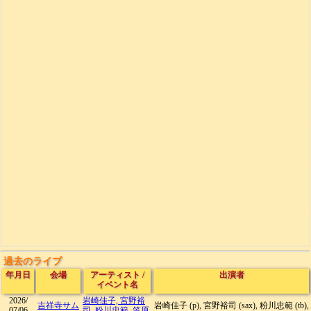
過去のライブ
年月日
会場
アーティスト
/
出演者
イベント名
2026/
岩崎佳子, 宮野裕
吉祥寺サム
岩崎佳子 (p), 宮野裕司 (sax), 粉川忠範 (tb),
07/06
司, 粉川忠範, 笠原