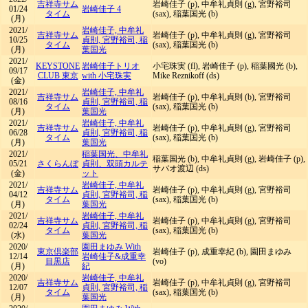
吉祥寺サム
岩崎佳子 (p), 中牟礼貞則 (g), 宮野裕司
01/24
岩崎佳子 4
タイム
(sax), 稲葉国光 (b)
(月)
2021/
岩崎佳子, 中牟礼
吉祥寺サム
岩崎佳子 (p), 中牟礼貞則 (g), 宮野裕司
10/25
貞則, 宮野裕司, 稲
タイム
(sax), 稲葉国光 (b)
(月)
葉国光
2021/
KEYSTONE
岩崎佳子トリオ
小宅珠実 (fl), 岩崎佳子 (p), 稲葉國光 (b),
09/17
CLUB 東京
with 小宅珠実
Mike Reznikoff (ds)
(金)
2021/
岩崎佳子, 中牟礼
吉祥寺サム
岩崎佳子 (p), 中牟礼貞則 (b), 宮野裕司
08/16
貞則, 宮野裕司, 稲
タイム
(sax), 稲葉国光 (b)
(月)
葉国光
2021/
岩崎佳子, 中牟礼
吉祥寺サム
岩崎佳子 (p), 中牟礼貞則 (g), 宮野裕司
06/28
貞則, 宮野裕司, 稲
タイム
(sax), 稲葉国光 (b)
(月)
葉国光
2021/
稲葉国光、中牟礼
稲葉国光 (b), 中牟礼貞則 (g), 岩崎佳子 (p),
05/21
さくらんぼ
貞則、双頭カルテ
サバオ渡辺 (ds)
(金)
ット
2021/
岩崎佳子, 中牟礼
吉祥寺サム
岩崎佳子 (p), 中牟礼貞則 (g), 宮野裕司
04/12
貞則, 宮野裕司, 稲
タイム
(sax), 稲葉国光 (b)
(月)
葉国光
2021/
岩崎佳子, 中牟礼
吉祥寺サム
岩崎佳子 (p), 中牟礼貞則 (g), 宮野裕司
02/24
貞則, 宮野裕司, 稲
タイム
(sax), 稲葉国光 (b)
(水)
葉国光
2020/
園田まゆみ With
東京倶楽部
岩崎佳子 (p), 成重幸紀 (b), 園田まゆみ
12/14
岩崎佳子&成重幸
目黒店
(vo)
(月)
紀
2020/
岩崎佳子, 中牟礼
吉祥寺サム
岩崎佳子 (p), 中牟礼貞則 (g), 宮野裕司
12/07
貞則, 宮野裕司, 稲
タイム
(sax), 稲葉国光 (b)
(月)
葉国光