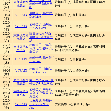
2020/
園田まゆみ With
東京倶楽部
岩崎佳子 (p), 成重幸紀 (b), 園田まゆみ
11/27
岩崎佳子&成重幸
目黒店
(vo)
(金)
紀
2020/
岩崎佳子, 島村健
/
11/25
A-TRAIN
岩崎佳子 (p), 島村健 (b)
Duo Live
(水)
2020/
岩崎佳子, 山崎弘
10/28
A-TRAIN
岩崎佳子 (p), 山崎弘一 (b)
一
/
Duo Live
(水)
2020/
園田まゆみ With
東京倶楽部
岩崎佳子 (p), 成重幸紀 (b), 園田まゆみ
10/19
岩崎佳子&成重幸
目黒店
(vo)
(月)
紀
2020/
岩崎佳子, 中牟礼
吉祥寺サム
岩崎佳子 (p), 中牟礼貞則 (g), 宮野裕司
10/12
貞則, 宮野裕司, 稲
タイム
(sax), 稲葉国光 (b)
(月)
葉国光
2020/
岩崎佳子, 島村健
/
09/23
A-TRAIN
岩崎佳子 (p), 島村健 (b)
Duo Live
(水)
2020/
岩崎佳子, 山崎弘
08/26
A-TRAIN
岩崎佳子 (p), 山崎弘一 (b)
一
/
Duo Live
(水)
2020/
東京倶楽部
園田まゆみWith 岩
岩崎佳子 (p), 成重幸紀 (b), 園田まゆみ
08/24
目黒店
崎佳子&成重幸紀
(vo)
(月)
2020/
岩崎佳子, 中牟礼
吉祥寺サム
岩崎佳子 (p), 中牟礼貞則 (g), 宮野裕司
08/03
貞則, 宮野裕司, 稲
タイム
(sax), 稲葉国光 (b)
(月)
葉国光
2020/
大友義雄, 岩崎佳
07/17
A-TRAIN
子
/
Bossa Nova
大友義雄 (as), 岩崎佳子 (p)
(金)
Jazz