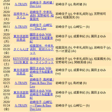
2020/
岩崎佳子, 島村健
/
07/04
A-TRAIN
岩崎佳子 (p), 島村健 (b)
Duo Live
(土)
2020/
岩崎佳子, 中牟礼
吉祥寺サム
岩崎佳子 (p), 中牟礼貞則 (g), 宮野裕司
06/16
貞則, 宮野裕司, 稲
タイム
(sax), 稲葉国光 (b)
(火)
葉国光
2020/
岩崎佳子, 山崎弘
06/11
A-TRAIN
岩崎佳子 (p), 山崎弘一 (b)
一
/
Duo Live
(木)
2020/
園田まゆみ With
東京倶楽部
岩崎佳子 (p), 成重幸紀 (b), 園田まゆみ
05/25
岩崎佳子&成重幸
目黒店
(vo)
(月)
紀
2020/
稲葉国光、中牟礼
稲葉国光 (b), 中牟礼貞則 (g), 岩崎佳子 (p),
03/20
さくらんぼ
貞則、双頭カルテ
サバオ渡辺 (ds)
(金)
ット
2020/
KEYSTONE
岩崎佳子スペシャ
岩崎佳子 (p), 中牟礼貞則 (g), 稲葉國光 (b),
03/14
CLUB 東京
ル・クインテット
宮野裕司 (as), 関根英雄 (ds)
(土)
2020/
園田まゆみ With
東京倶楽部
岩崎佳子 (p), 成重幸紀 (b), 園田まゆみ
03/09
岩崎佳子&成重幸
目黒店
(vo)
(月)
紀
2020/
岩崎佳子, 島村健
/
02/25
A-TRAIN
Piano & Bass Duo
岩崎佳子 (p), 島村健 (b)
(火)
Live
2020/
園田まゆみ With
東京倶楽部
岩崎佳子 (p), 成重幸紀 (b), 園田まゆみ
02/10
岩崎佳子&成重幸
目黒店
(vo)
(月)
紀
2020/
岩崎佳子, 山崎弘
01/24
A-TRAIN
一
/
Piano & Bass
岩崎佳子 (p), 山崎弘一 (b)
(金)
Duo Live