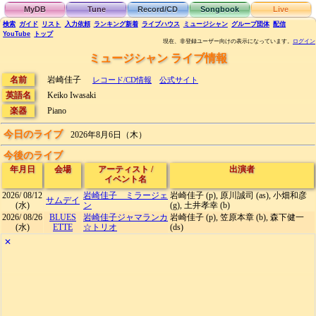
MyDB
Tune
Record/CD
Songbook
Live
検索
ガイド
リスト
入力依頼
ランキング
新着
ライブハウス
ミュージシャン
グループ団体
配信
YouTube
トップ
現在、非登録ユーザー向けの表示になっています。
ログイン
ミュージシャン ライブ情報
名前
岩崎佳子
レコード/CD情報
公式サイト
英語名
Keiko Iwasaki
楽器
Piano
今日のライブ
2026年8月6日（木）
今後のライブ
年月日
会場
アーティスト
/
出演者
イベント名
2026/
08/12
岩崎佳子 ミラージェ
岩崎佳子 (p), 原川誠司 (as), 小畑和彦
サムデイ
(水)
ン
(g), 土井孝幸 (b)
2026/
08/26
BLUES
岩崎佳子ジャマランカ
岩崎佳子 (p), 笠原本章 (b), 森下健一
(水)
ETTE
☆トリオ
(ds)
✕