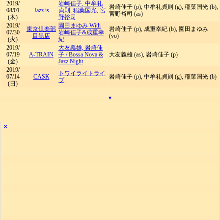
2019/
岩崎佳子, 中牟礼
岩崎佳子 (p), 中牟礼貞則 (g), 稲葉国光 (b),
08/01
Jazz is
貞則, 稲葉国光, 宮
宮野裕司 (as)
(木)
野裕司
2019/
園田まゆみ With
東京倶楽部
岩崎佳子 (p), 成重幸紀 (b), 園田まゆみ
07/30
岩崎佳子&成重幸
目黒店
(vo)
(火)
紀
2019/
大友義雄, 岩崎佳
07/19
A-TRAIN
子
/
Bossa Nova &
大友義雄 (as), 岩崎佳子 (p)
(金)
Jazz Night
2019/
トワイライトライ
07/14
CASK
岩崎佳子 (p), 中牟礼貞則 (g), 稲葉国光 (b)
ブ
(日)
▾
✕