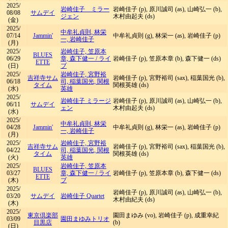
2025/
岩崎佳子 ミラー
岩崎佳子 (p), 原川誠司 (as), 山崎弘一 (b),
08/08
サムデイ
ジェン
木村由起夫 (ds)
(金)
2025/
中牟礼貞則, 林栄
07/14
Jammin'
中牟礼貞則 (g), 林栄一 (as), 岩崎佳子 (p)
一, 岩崎佳子
(月)
2025/
岩崎佳子, 笠原本
BLUES
06/29
章, 森下健一
/
ライ
岩崎佳子 (p), 笠原本章 (b), 森下健一 (ds)
ETTE
(日)
ブ
2025/
岩崎佳子, 宮野裕
吉祥寺サム
岩崎佳子 (p), 宮野裕司 (sax), 稲葉国光 (b),
06/18
司, 稲葉国光, 関根
タイム
関根英雄 (ds)
(水)
英雄
2025/
岩崎佳子 ミラージ
岩崎佳子 (p), 原川誠司 (as), 山崎弘一 (b),
06/11
サムデイ
ェン
木村由起夫 (ds)
(水)
2025/
中牟礼貞則, 林栄
04/28
Jammin'
中牟礼貞則 (g), 林栄一 (as), 岩崎佳子 (p)
一, 岩崎佳子
(月)
2025/
岩崎佳子, 宮野裕
吉祥寺サム
岩崎佳子 (p), 宮野裕司 (sax), 稲葉国光 (b),
04/22
司, 稲葉国光, 関根
タイム
関根英雄 (ds)
(火)
英雄
2025/
岩崎佳子, 笠原本
BLUES
03/27
章, 森下健一
/
ライ
岩崎佳子 (p), 笠原本章 (b), 森下健一 (ds)
ETTE
(木)
ブ
2025/
岩崎佳子 (p), 原川誠司 (as), 山崎弘一 (b),
03/20
サムデイ
岩崎佳子 Quartet
木村由紀夫 (ds)
(木)
2025/
東京倶楽部
園田まゆみ (vo), 岩崎佳子 (p), 成重幸紀
03/09
園田まゆみトリオ
目黒店
(b)
(日)