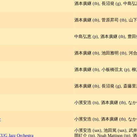
酒本廣継 (tb), 長沼発 (g), 中島弘惠
酒本廣継 (tb), 菅原昇司 (tb), 山下
中島弘恵 (p), 酒本廣継 (tb), 豊田健
酒本廣継 (tb), 池田雅明 (tb), 河合
酒本廣継 (tb), 小板橋弦太 (p), 柳真
酒本廣継 (tb), 長沼発 (g), 斎藤里菜
小濱安浩 (ts), 酒本廣継 (tb), なか
一
小濱安浩 (ts), 酒本廣継 (tb), なか
小濱安浩 (sax), 池田篤 (sax), 武井
G Jazz Orchestra
岡紅介 (tp), Noah Mattison (t