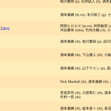
朝川繁樹 (p), 白井紘人 (b), 酒本廣
酒本廣継 (tb,vo), 滝川裕三 (g), 
阿部ヒロカズ (tp,vo), 舛田敏英 (cl)
Tokyo
河合勝幸 (tuba), 竹内大輔 (cl), 
酒本廣継 (tb), 朝川繁樹 (p), 請川
酒本廣継 (tb), 下山優人 (tb), 小板
酒本廣継 (tb), 山下ヤスシ (p), 斎
Nick Marshall (tb), 酒本廣継 (t
菅原昇司 (tb), 川原聖仁 (tb), 酒本
竹村一哲 (ds)
酒本廣継 (tb), 坂本菜々 (tb), 長沼