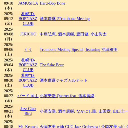
09/18
JAMUSICA
Hard-Bop Bone
(木)
2025/
札幌“D-
09/12
BOP”JAZZ
酒本廣継 2Trombone Meeting
(金)
CLUB
2025/
09/08
JERICHO
中島弘恵, 酒本廣継, 豊田健, 小山彰太
(月)
2025/
09/06
くう
Trombone Meeting Special, featuring 池田雅明
(土)
2025/
札幌“D-
09/04
BOP”JAZZ
The Sake Four
(木)
CLUB
2025/
札幌“D-
08/30
BOP”JAZZ
酒本廣継ジャズカルテット
(土)
CLUB
2025/
08/22
バード 岡山
小濱安浩 Quartet feat. 酒本廣継
(金)
2025/
Jazz Club
08/21
小濱安浩, 酒本廣継, なかにし隆, 山田章, 山口圭
Bird
(木)
2025/
08/18
Mr. Kenny's
今岡友美 with CUG Jazz Orchestra
/
今岡友美 with CU