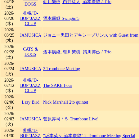
04/18
朝川繁樹, 白井紘人, 酒本廣継
/
Trio
DOGS
(土)
2026/
札幌“D-
03/26
BOP”JAZZ
酒本廣継 Swingin'5
(木)
CLUB
2026/
03/25
JAMUSICA
ジョニー黒田とデキシープリンス with Guest from 
(水)
2026/
CATS &
02/28
酒本廣継, 朝川繁樹, 請川博己
/
Trio
DOGS
(土)
2026/
02/24
JAMUSICA
2 Trombone Meeting
(火)
2026/
札幌“D-
02/12
BOP”JAZZ
The SAKE Four
(木)
CLUB
2026/
02/06
Lazy Bird
Nick Marshall 2tb quintet
(金)
2026/
02/03
JAMUSICA
菅原昇司
/
５ Trombone Live!
(火)
2026/
札幌“D-
01/30
BOP”JAZZ
“坂本菜々-酒本廣継” 2 Trombone Meeting Special