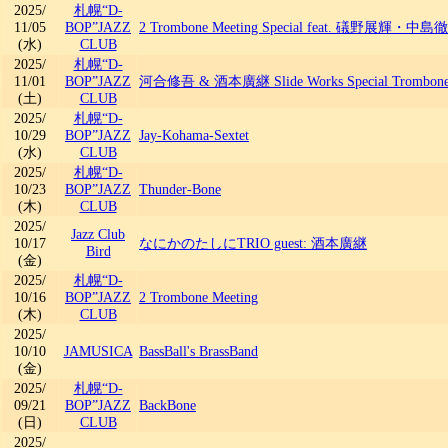
2025/
札幌“D-
11/05
BOP”JAZZ
2 Trombone Meeting Special feat. 礒野展輝・中島徹
(水)
CLUB
2025/
札幌“D-
11/01
BOP”JAZZ
河合修吾 & 酒本廣継 Slide Works Special Trombo
(土)
CLUB
2025/
札幌“D-
10/29
BOP”JAZZ
Jay-Kohama-Sextet
(水)
CLUB
2025/
札幌“D-
10/23
BOP”JAZZ
Thunder-Bone
(木)
CLUB
2025/
Jazz Club
10/17
なにかのたしにTRIO guest: 酒本廣継
Bird
(金)
2025/
札幌“D-
10/16
BOP”JAZZ
2 Trombone Meeting
(木)
CLUB
2025/
10/10
JAMUSICA
BassBall's BrassBand
(金)
2025/
札幌“D-
09/21
BOP”JAZZ
BackBone
(日)
CLUB
2025/