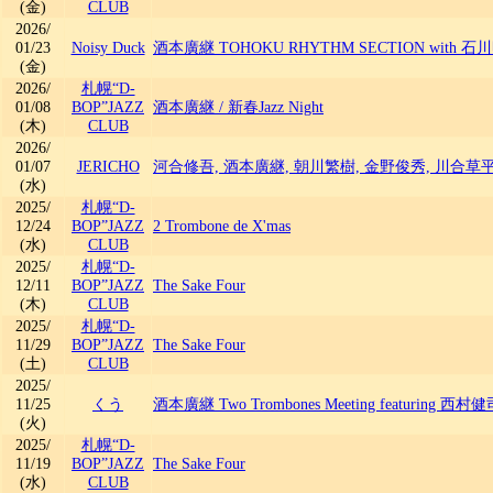
(金)
CLUB
2026/
01/23
Noisy Duck
酒本廣継 TOHOKU RHYTHM SECTION with 石
(金)
2026/
札幌“D-
01/08
BOP”JAZZ
酒本廣継
/
新春Jazz Night
(木)
CLUB
2026/
01/07
JERICHO
河合修吾, 酒本廣継, 朝川繁樹, 金野俊秀, 川合草
(水)
2025/
札幌“D-
12/24
BOP”JAZZ
2 Trombone de X'mas
(水)
CLUB
2025/
札幌“D-
12/11
BOP”JAZZ
The Sake Four
(木)
CLUB
2025/
札幌“D-
11/29
BOP”JAZZ
The Sake Four
(土)
CLUB
2025/
11/25
くう
酒本廣継 Two Trombones Meeting featuring 西村
(火)
2025/
札幌“D-
11/19
BOP”JAZZ
The Sake Four
(水)
CLUB