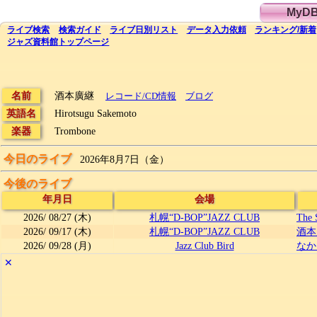
MyD
ライブ
検索
検索
ガイド
ライブ日別
リスト
データ
入力依頼
ランキング
/
新着
ジャズ資料館
トップ
ページ
名前
酒本廣継
レコード/CD情報
ブログ
英語名
Hirotsugu Sakemoto
楽器
Trombone
今日のライブ
2026年8月7日（金）
今後のライブ
年月日
会場
2026/
08/27
(木)
札幌“D-BOP”JAZZ CLUB
The 
2026/
09/17
(木)
札幌“D-BOP”JAZZ CLUB
酒本廣
2026/
09/28
(月)
Jazz Club Bird
なか
✕