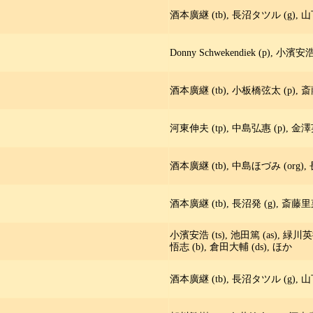
酒本廣継 (tb), 長沼タツル (g), 山
Donny Schwekendiek (p), 小濱安
酒本廣継 (tb), 小板橋弦太 (p), 斎
河東伸夫 (tp), 中島弘惠 (p), 金澤英
酒本廣継 (tb), 中島ほづみ (org),
酒本廣継 (tb), 長沼発 (g), 斎藤里菜
小濱安浩 (ts), 池田篤 (as), 緑川英徳 
悟志 (b), 倉田大輔 (ds), ほか
酒本廣継 (tb), 長沼タツル (g), 山