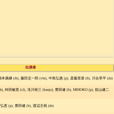
出演者
酒本廣継 (tb), 藤田圭一郎 (vln), 中島弘惠 (p), 斎藤里菜 (b), 川合草平 (ds)
), 舛田敏英 (cl), 滝川裕三 (banjo), 豊田健 (b), MIHOKO (p), 舘山健二
弘恵 (p), 豊田健 (b), 渡辺主税 (ds)