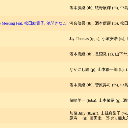
酒本廣継 (tb), 礒野展輝 (tb), 中島
ne Meeting feat. 松田結貴子, 池間きなこ
河合修吾 (tb), 酒本廣継 (tb), 松田
Jay Thomas (tp,ts), 小濱安浩 (
酒本廣継 (tb), 長沼発 (g), 山下ヤス
なかにし隆 (p), 山本優一郎 (b), 山
酒本廣継 (tb), 菅原昇司 (tb), 中島
藤崎羊一 (tuba), 山本敏嗣 (g), 酒
加藤Billy (tb,arr), 山縣真梨子 (v
原寿一 (g), 藤田圭一郎 (b), 熊丸久