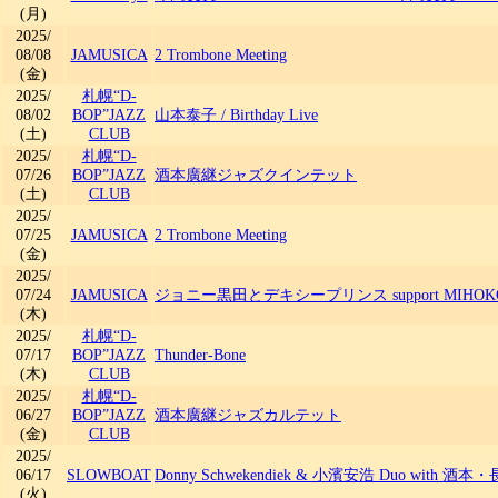
(月)
2025/
08/08
JAMUSICA
2 Trombone Meeting
(金)
2025/
札幌“D-
08/02
BOP”JAZZ
山本泰子
/
Birthday Live
(土)
CLUB
2025/
札幌“D-
07/26
BOP”JAZZ
酒本廣継ジャズクインテット
(土)
CLUB
2025/
07/25
JAMUSICA
2 Trombone Meeting
(金)
2025/
07/24
JAMUSICA
ジョニー黒田とデキシープリンス support MIHOK
(木)
2025/
札幌“D-
07/17
BOP”JAZZ
Thunder-Bone
(木)
CLUB
2025/
札幌“D-
06/27
BOP”JAZZ
酒本廣継ジャズカルテット
(金)
CLUB
2025/
06/17
SLOWBOAT
Donny Schwekendiek & 小濱安浩 Duo with 酒本
(火)