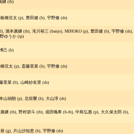
継 (tb)
小板橋弦太 (p), 豊田健 (b), 宇野修 (ds)
, 酒本廣継 (tb), 滝川裕三 (banjo), MIHOKO (p), 豊田健 (b), 宇野修 (ds),
小野ゆうか (tp)
博己 (b)
橋弦太 (p), 斎藤里菜 (b), 宇野修 (ds)
藤里菜 (b), 山崎紗友里 (ds)
b), 本山禎朗 (p), 北垣響 (b), 大山淳 (ds)
廣継 (tb), 野村碧斗 (tb), 成田颯希 (b-tb), 中島弘惠 (p), 大久保太郎 (b),
発 (g), 片山沙知恵 (b), 宇野修 (ds)