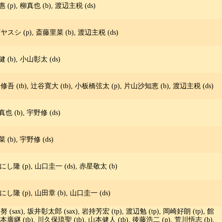
 (p), 柳真也 (b), 渡辺主税 (ds)
ヤスシ (p), 斎藤里菜 (b), 渡辺主税 (ds)
 (b), 小山彰太 (ds)
修吾 (tb), 辻谷寛大 (tb), 小板橋弦太 (p), 片山沙知恵 (b), 渡辺主税 (ds)
也 (b), 宇野修 (ds)
 (b), 宇野修 (ds)
にし隆 (p), 山口圭一 (ds), 赤星敬太 (b)
にし隆 (p), 山田章 (b), 山口圭一 (ds)
努 (sax), 坂井彰太郎 (sax), 岩持芳宏 (tp), 渡辺勉 (tp), 岡崎好朗 (tp), 館
p), 酒本廣継 (tb), 川久保琉聖 (tb), 山本健人 (tb), 後藤浩二 (p), 荒川悟志 (b),