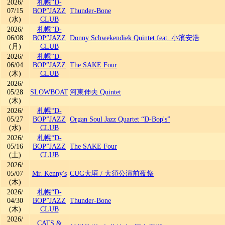
2026/
札幌“D-
07/15
BOP”JAZZ
Thunder-Bone
(水)
CLUB
2026/
札幌“D-
06/08
BOP”JAZZ
Donny Schwekendiek Quintet feat. 小濱安浩
(月)
CLUB
2026/
札幌“D-
06/04
BOP”JAZZ
The SAKE Four
(木)
CLUB
2026/
05/28
SLOWBOAT
河東伸夫 Quintet
(木)
2026/
札幌“D-
05/27
BOP”JAZZ
Organ Soul Jazz Quartet “D-Bop's”
(水)
CLUB
2026/
札幌“D-
05/16
BOP”JAZZ
The SAKE Four
(土)
CLUB
2026/
05/07
Mr. Kenny's
CUG大垣
/
大須公演前夜祭
(木)
2026/
札幌“D-
04/30
BOP”JAZZ
Thunder-Bone
(木)
CLUB
2026/
CATS &