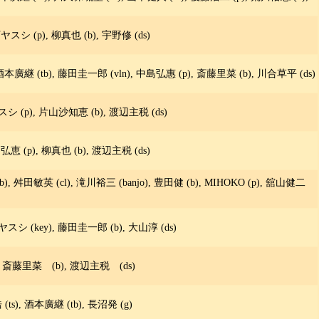
ヤスシ (p), 柳真也 (b), 宇野修 (ds)
酒本廣継 (tb), 藤田圭一郎 (vln), 中島弘惠 (p), 斎藤里菜 (b), 川合草平 (ds)
スシ (p), 片山沙知恵 (b), 渡辺主税 (ds)
弘恵 (p), 柳真也 (b), 渡辺主税 (ds)
), 舛田敏英 (cl), 滝川裕三 (banjo), 豊田健 (b), MIHOKO (p), 舘山健二
ヤスシ (key), 藤田圭一郎 (b), 大山淳 (ds)
 斎藤里菜 (b), 渡辺主税 (ds)
浩 (ts), 酒本廣継 (tb), 長沼発 (g)