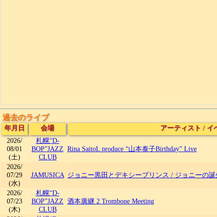
過去のライブ
年月日
会場
アーティスト
/
イ
2026/
札幌“D-
08/01
BOP”JAZZ
Rina SaitoL produce “山本泰子Birthday” Live
(土)
CLUB
2026/
07/29
JAMUSICA
ジョニー黒田とデキシープリンス
/
ジョニーの誕生
(水)
2026/
札幌“D-
07/23
BOP”JAZZ
酒本廣継 2 Trombone Meeting
(木)
CLUB