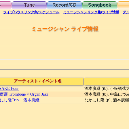
B
Tune
Record/CD
Songbook
ライブハウス
リンク集/スケジュール
ミュージシャン
リンク集/ライブ情報
グ
ミュージシャン ライブ情報
アーティスト
/
イベント名
SAKE Four
酒本廣継 (tb), 小板橋弦太 
継 Trombone × Organ Jazz
酒本廣継 (tb), 中島ほづみ (
にし隆Trio + 酒本廣継
なかにし隆 (p), 酒本廣継 (