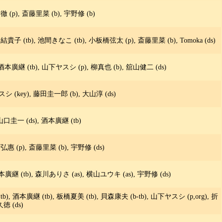
徹 (p), 斎藤里菜 (b), 宇野修 (b)
結貴子 (tb), 池間きなこ (tb), 小板橋弦太 (p), 斎藤里菜 (b), Tomoka (ds)
ts), 酒本廣継 (tb), 山下ヤスシ (p), 柳真也 (b), 舘山健二 (ds)
シ (key), 藤田圭一郎 (b), 大山淳 (ds)
口圭一 (ds), 酒本廣継 (tb)
弘惠 (p), 斎藤里菜 (b), 宇野修 (ds)
本廣継 (tb), 森川ありさ (as), 横山ユウキ (as), 宇野修 (ds)
o,tb), 酒本廣継 (tb), 板橋夏美 (tb), 貝森康夫 (b-tb), 山下ヤスシ (p,org), 折
徳 (ds)