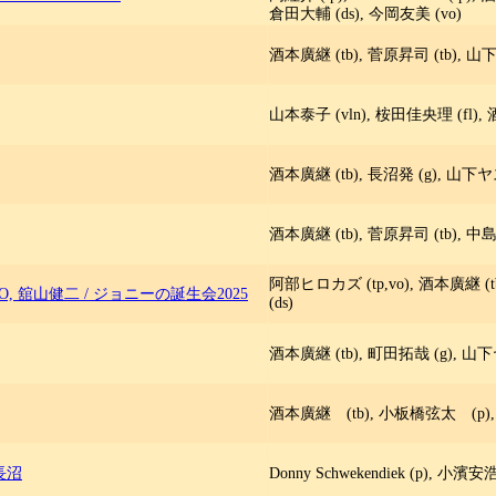
倉田大輔 (ds), 今岡友美 (vo)
酒本廣継 (tb), 菅原昇司 (tb), 山下
山本泰子 (vln), 桉田佳央理 (fl), 
酒本廣継 (tb), 長沼発 (g), 山下ヤ
酒本廣継 (tb), 菅原昇司 (tb), 中島
阿部ヒロカズ (tp,vo), 酒本廣継 (tb
O, 舘山健二
/
ジョニーの誕生会2025
(ds)
酒本廣継 (tb), 町田拓哉 (g), 山下
酒本廣継 (tb), 小板橋弦太 (p),
・長沼
Donny Schwekendiek (p), 小濱安