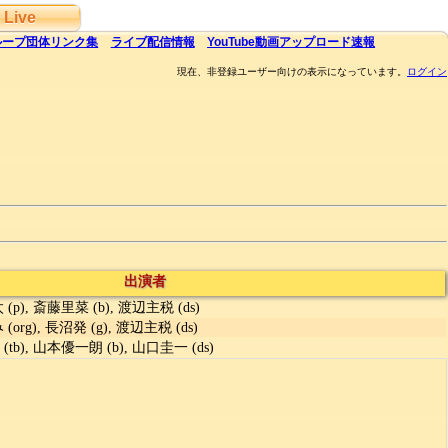
Live
ループ団体
リンク集
ライブ
配信
情報
YouTube
動画アップロード速報
現在、非登録ユーザー向けの表示になっています。
ログイン
出演者
(p), 斎藤里菜 (b), 渡辺主税 (ds)
org), 長沼発 (g), 渡辺主税 (ds)
tb), 山本優一朗 (b), 山口圭一 (ds)