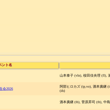
ベント名
山本泰子 (vln), 桉田佳央理 (fl), 
阿部ヒロカズ (tp,vo), 酒本廣継 (tb
会2026
(ds)
酒本廣継 (tb), 菅原昇司 (tb), 中島