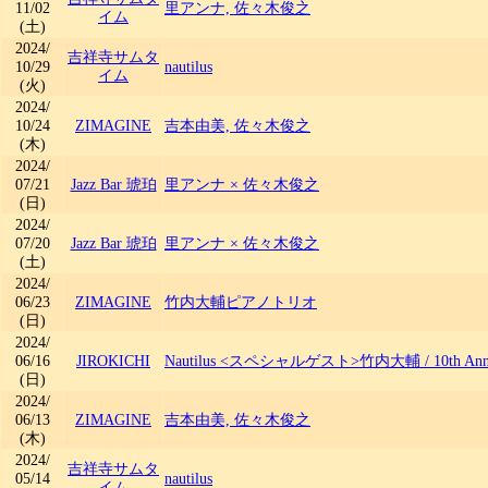
11/02
里アンナ, 佐々木俊之
イム
(土)
2024/
吉祥寺サムタ
10/29
nautilus
イム
(火)
2024/
10/24
ZIMAGINE
吉本由美, 佐々木俊之
(木)
2024/
07/21
Jazz Bar 琥珀
里アンナ × 佐々木俊之
(日)
2024/
07/20
Jazz Bar 琥珀
里アンナ × 佐々木俊之
(土)
2024/
06/23
ZIMAGINE
竹内大輔ピアノトリオ
(日)
2024/
06/16
JIROKICHI
Nautilus <スペシャルゲスト>竹内大輔
/
10th Ann
(日)
2024/
06/13
ZIMAGINE
吉本由美, 佐々木俊之
(木)
2024/
吉祥寺サムタ
05/14
nautilus
イム