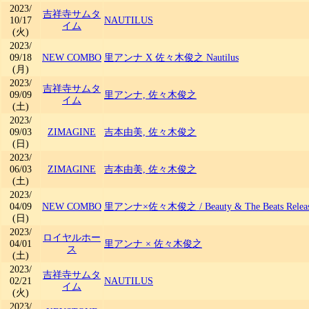
2023/
吉祥寺サムタ
10/17
NAUTILUS
イム
(火)
2023/
09/18
NEW COMBO
里アンナ X 佐々木俊之 Nautilus
(月)
2023/
吉祥寺サムタ
09/09
里アンナ, 佐々木俊之
イム
(土)
2023/
09/03
ZIMAGINE
吉本由美, 佐々木俊之
(日)
2023/
06/03
ZIMAGINE
吉本由美, 佐々木俊之
(土)
2023/
04/09
NEW COMBO
里アンナ×佐々木俊之
/
Beauty & The Beats Relea
(日)
2023/
ロイヤルホー
04/01
里アンナ × 佐々木俊之
ス
(土)
2023/
吉祥寺サムタ
02/21
NAUTILUS
イム
(火)
2023/