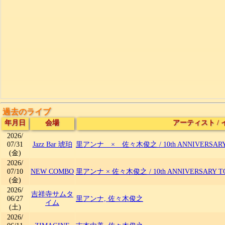
過去のライブ
年月日
会場
アーティスト
/
2026/
07/31
Jazz Bar 琥珀
里アンナ × 佐々木俊之
/
10th ANNIVERSAR
(金)
2026/
07/10
NEW COMBO
里アンナ × 佐々木俊之
/
10th ANNIVERSARY 
(金)
2026/
吉祥寺サムタ
06/27
里アンナ, 佐々木俊之
イム
(土)
2026/