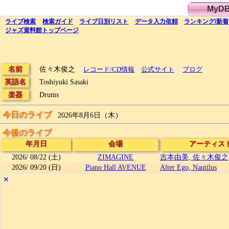
MyD
ライブ
検索
検索
ガイド
ライブ日別
リスト
データ
入力依頼
ランキング
/
新着
ジャズ資料館
トップ
ページ
名前
佐々木俊之
レコード/CD情報
公式サイト
ブログ
英語名
Toshiyuki Sasaki
楽器
Drums
今日のライブ
2026年8月6日（木）
今後のライブ
年月日
会場
アーティス
2026/
08/22
(土)
ZIMAGINE
吉本由美, 佐々木俊之
2026/
09/20
(日)
Piano Hall AVENUE
Alter Ego, Nautilus
✕