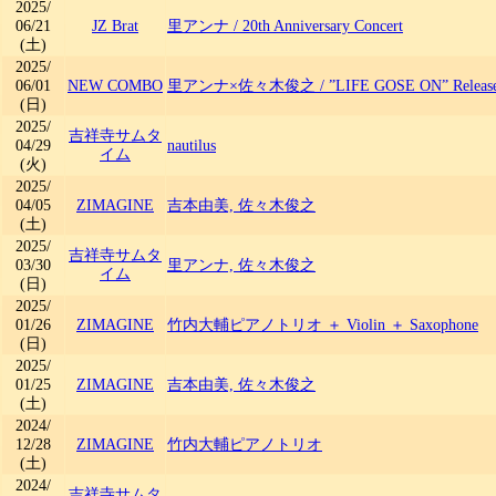
2025/
06/21
JZ Brat
里アンナ
/
20th Anniversary Concert
(土)
2025/
06/01
NEW COMBO
里アンナ×佐々木俊之
/
”LIFE GOSE ON” Release
(日)
2025/
吉祥寺サムタ
04/29
nautilus
イム
(火)
2025/
04/05
ZIMAGINE
吉本由美, 佐々木俊之
(土)
2025/
吉祥寺サムタ
03/30
里アンナ, 佐々木俊之
イム
(日)
2025/
01/26
ZIMAGINE
竹内大輔ピアノトリオ ＋ Violin ＋ Saxophone
(日)
2025/
01/25
ZIMAGINE
吉本由美, 佐々木俊之
(土)
2024/
12/28
ZIMAGINE
竹内大輔ピアノトリオ
(土)
2024/
吉祥寺サムタ