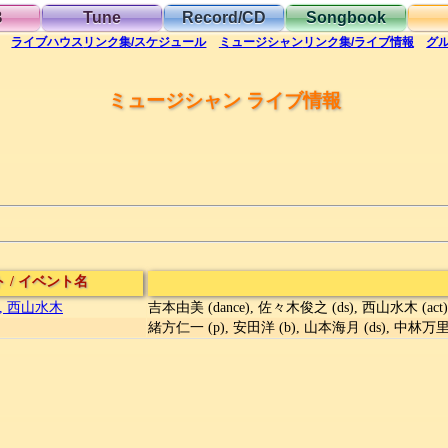
B
Tune
Record/CD
Songbook
ライブハウス
リンク集/スケジュール
ミュージシャン
リンク集/ライブ情報
グ
ミュージシャン ライブ情報
ト
/
イベント名
, 西山水木
吉本由美 (dance), 佐々木俊之 (ds), 西山水木 (act)
緒方仁一 (p), 安田洋 (b), 山本海月 (ds), 中林万里