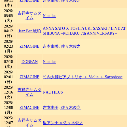
06/11
ZIMAGINE
吉本由美, 佐々木俊之
(木)
2026/
吉祥寺サムタ
05/05
Nautilus
イム
(火)
2026/
ANNA SATO X TOSHIYUKI SASAKI
/
LIVE AT
04/12
Jazz Bar 琥珀
SHIBUYA –KOHAKU 7th ANNIVERSARY–
(日)
2026/
02/23
ZIMAGINE
吉本由美, 佐々木俊之
(月)
2026/
02/18
DONFAN
Nautilus
(水)
2026/
02/01
ZIMAGINE
竹内大輔ピアノトリオ ＋ Violin ＋ Saxophone
(日)
2025/
吉祥寺サムタ
12/16
NAUTILUS
イム
(火)
2025/
12/08
ZIMAGINE
吉本由美, 佐々木俊之
(月)
2025/
吉祥寺サムタ
12/07
里アンナ × 佐々木俊之
イム