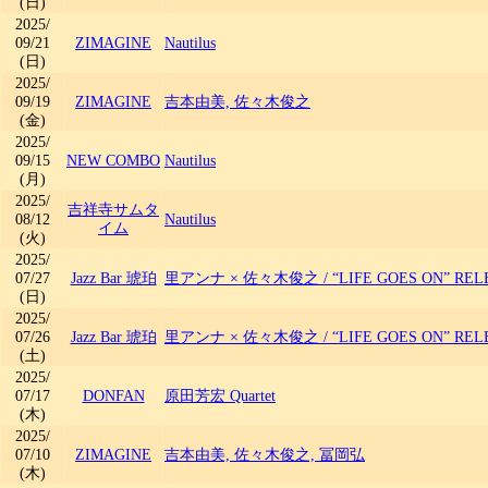
(日)
2025/
09/21
ZIMAGINE
Nautilus
(日)
2025/
09/19
ZIMAGINE
吉本由美, 佐々木俊之
(金)
2025/
09/15
NEW COMBO
Nautilus
(月)
2025/
吉祥寺サムタ
08/12
Nautilus
イム
(火)
2025/
07/27
Jazz Bar 琥珀
里アンナ × 佐々木俊之
/
“LIFE GOES ON” REL
(日)
2025/
07/26
Jazz Bar 琥珀
里アンナ × 佐々木俊之
/
“LIFE GOES ON” REL
(土)
2025/
07/17
DONFAN
原田芳宏 Quartet
(木)
2025/
07/10
ZIMAGINE
吉本由美, 佐々木俊之, 冨岡弘
(木)