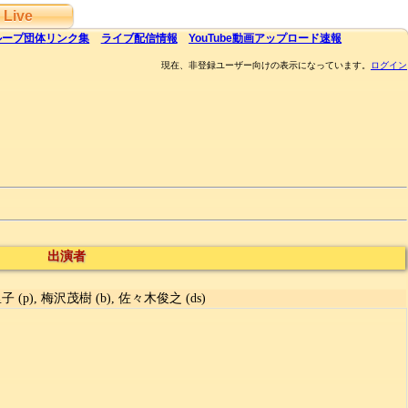
Live
ループ団体
リンク集
ライブ
配信
情報
YouTube
動画アップロード速報
現在、非登録ユーザー向けの表示になっています。
ログイン
出演者
子 (p), 梅沢茂樹 (b), 佐々木俊之 (ds)