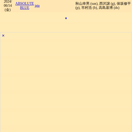
2024/
ABSOLUTE
秋山幸男 (sax), 西沢譲 (g), 保坂修平
06/14
jaja
BLUE
(p), 市村浩 (b), 高島基博 (ds)
(金)
▾
✕