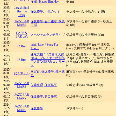
洋樹
/
Happy Birthday
樹 (g)
(金)
2025/
Jazz & Soul
03/12
Bar The
保坂修平, 小島のり子
保坂修平 (p), 小島のり子 (fl)
(水)
Deep
2025/
JAZZ BAR
保坂修平, 谷口雅彦, 秋葉
保坂修平 (p), 谷口雅彦 (b), 秋葉正
03/03
MARS
正樹
樹 (ds)
(月)
2025/
CAFE &
03/02
スペシャルランチライブ
保坂修平 (p), 小寺里枝 (vln)
BAR up’s
(日)
2025/
miai
/
Live「Song For
miai (vo), 保坂修平 (p), 中江裕気
02/28
JZ Brat
You」
(sax), 安田幸司 (b), 長谷川ガク (ds)
(金)
妹尾美穂
/
『楽器店大賞
妹尾美穂 (鍵盤ハーモニカ), 保坂修
2025/
2024』プレイヤー特別部
平 (p), 須藤ヒサシ (b), 塩のやもと
02/11
JZ Brat
門大賞受賞記念コンサー
ひろ (per), 只熊良介 (ds), 辻本美博
(火)
ト
(cl)
2025/
麻宮百, 保坂修平, 鈴木康
麻宮百 (vo), 保坂修平 (p), 鈴木康恵
02/05
代々木ナル
恵
(fl)
(水)
2025/
JAZZ BAR
02/04
矢崎恵理, 保坂修平
矢崎恵理 (vo), 保坂修平 (p)
MARS
(火)
2025/
JAZZ BAR
01/15
保坂修平, 谷口雅彦
保坂修平 (p), 谷口雅彦 (b)
MARS
(水)
2024/
JAZZ BAR
12/27
保坂修平
保坂修平 (p)
MARS
(金)