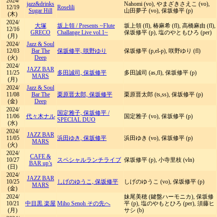
2024/
jazz&drinks
Nahomi (vo), やまざきさえこ (vo),
12/19
Roselili
Sugar Hill
山田夢子 (vo), 保坂修平 (p)
(木)
2024/
大塚
坂上領
/
Presents ~Flute
坂上領 (fl), 椿麻希 (fl), 高橋麻由 (fl),
12/16
GRECO
Challange Live vol.1~
保坂修平 (p), 塩のやともひろ (per)
(月)
2024/
Jazz & Soul
12/03
Bar The
保坂修平, 咲野ゆり
保坂修平 (p,el-p), 咲野ゆり (fl)
(火)
Deep
2024/
JAZZ BAR
11/25
多田誠司, 保坂修平
多田誠司 (as,fl), 保坂修平 (p)
MARS
(月)
2024/
Jazz & Soul
11/08
Bar The
栗原晋太郎, 保坂修平
栗原晋太郎 (ts,ss), 保坂修平 (p)
(金)
Deep
2024/
国定雅子, 保坂修平
/
11/06
代々木ナル
国定雅子 (vo), 保坂修平 (p)
SPECIAL DUO
(水)
2024/
JAZZ BAR
11/05
浜田ゆき, 保坂修平
浜田ゆき (vo), 保坂修平 (p)
MARS
(火)
2024/
CAFE &
10/27
スペシャルランチライブ
保坂修平 (p), 小寺里枝 (vln)
BAR up’s
(日)
2024/
JAZZ BAR
10/25
しげのゆうこ, 保坂修平
しげのゆうこ (vo), 保坂修平 (p)
MARS
(金)
2024/
妹尾美穂 (鍵盤ハーモニカ), 保坂修
10/21
中目黒 楽屋
Miho Senoh その先へ
平 (p), 塩のやもとひろ (per), 須藤ヒ
(月)
サシ (b)