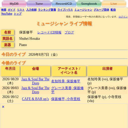
MyDB
Tune
Record/CD
Songbook
Live
検索
ガイド
リスト
入力依頼
ランキング
新着
ライブハウス
ミュージシャン
グループ団体
配信
YouTube
トップ
現在、非登録ユーザー向けの表示になっています。
ログイン
ミュージシャン ライブ情報
名前
保坂修平
レコード/CD情報
ブログ
英語名
Shuhei Hosaka
楽器
Piano
今日のライブ
2026年8月7日（金）
今後のライブ
年月日
会場
アーティスト
/
出演者
イベント名
2026/
08/20
Jazz & Soul Bar The
名知玲美 (vo), 保坂修平
名知玲美, 保坂修平
(木)
Deep
(p)
2026/
09/03
Jazz & Soul Bar The
グレース美香, 保坂修
グレース美香 (vo), 保坂修
(木)
Deep
平
平 (p)
2026/
09/12
保坂修平 (p), 小寺里枝
CAFE & BAR up’s
保坂修平, 小寺里枝
(土)
(vln)
✕