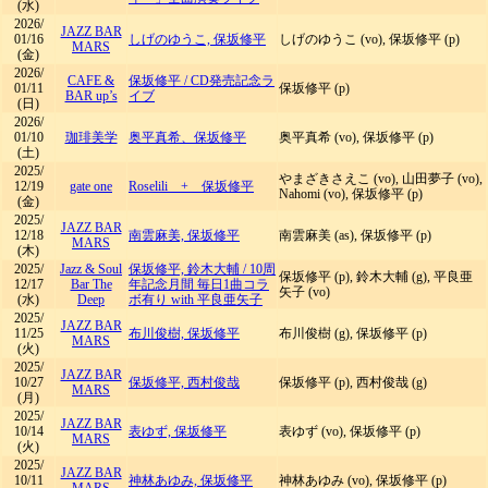
(水)
2026/
JAZZ BAR
01/16
しげのゆうこ, 保坂修平
しげのゆうこ (vo), 保坂修平 (p)
MARS
(金)
2026/
CAFE &
保坂修平
/
CD発売記念ラ
01/11
保坂修平 (p)
BAR up’s
イブ
(日)
2026/
01/10
珈琲美学
奥平真希、保坂修平
奥平真希 (vo), 保坂修平 (p)
(土)
2025/
やまざきさえこ (vo), 山田夢子 (vo),
12/19
gate one
Roselili + 保坂修平
Nahomi (vo), 保坂修平 (p)
(金)
2025/
JAZZ BAR
12/18
南雲麻美, 保坂修平
南雲麻美 (as), 保坂修平 (p)
MARS
(木)
2025/
Jazz & Soul
保坂修平, 鈴木大輔
/
10周
保坂修平 (p), 鈴木大輔 (g), 平良亜
12/17
Bar The
年記念月間 毎日1曲コラ
矢子 (vo)
(水)
Deep
ボ有り with 平良亜矢子
2025/
JAZZ BAR
11/25
布川俊樹, 保坂修平
布川俊樹 (g), 保坂修平 (p)
MARS
(火)
2025/
JAZZ BAR
10/27
保坂修平, 西村俊哉
保坂修平 (p), 西村俊哉 (g)
MARS
(月)
2025/
JAZZ BAR
10/14
表ゆず, 保坂修平
表ゆず (vo), 保坂修平 (p)
MARS
(火)
2025/
JAZZ BAR
10/11
神林あゆみ, 保坂修平
神林あゆみ (vo), 保坂修平 (p)