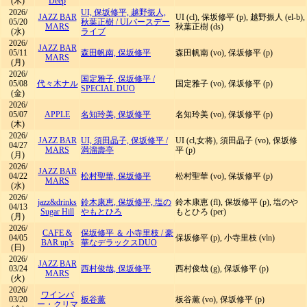
(木)
Deep
2026/
UI, 保坂修平, 越野振人,
JAZZ BAR
UI (cl), 保坂修平 (p), 越野振人 (el-b),
05/20
秋葉正樹
/
UIバースデー
MARS
秋葉正樹 (ds)
(水)
ライブ
2026/
JAZZ BAR
05/11
森田帆南, 保坂修平
森田帆南 (vo), 保坂修平 (p)
MARS
(月)
2026/
国定雅子, 保坂修平
/
05/08
代々木ナル
国定雅子 (vo), 保坂修平 (p)
SPECIAL DUO
(金)
2026/
05/07
APPLE
名知玲美, 保坂修平
名知玲美 (vo), 保坂修平 (p)
(木)
2026/
JAZZ BAR
UI, 須田晶子, 保坂修平
/
UI (cl,女将), 須田晶子 (vo), 保坂修
04/27
MARS
満溜壽亭
平 (p)
(月)
2026/
JAZZ BAR
04/22
松村聖華, 保坂修平
松村聖華 (vo), 保坂修平 (p)
MARS
(水)
2026/
jazz&drinks
鈴木康恵, 保坂修平, 塩の
鈴木康恵 (fl), 保坂修平 (p), 塩のや
04/13
Sugar Hill
やもとひろ
もとひろ (per)
(月)
2026/
CAFE &
保坂修平 ＆ 小寺里枝
/
豪
04/05
保坂修平 (p), 小寺里枝 (vln)
BAR up’s
華なデラックスDUO
(日)
2026/
JAZZ BAR
03/24
西村俊哉, 保坂修平
西村俊哉 (g), 保坂修平 (p)
MARS
(火)
2026/
ワインバ
03/20
板谷薫
板谷薫 (vo), 保坂修平 (p)
ー・クリマ