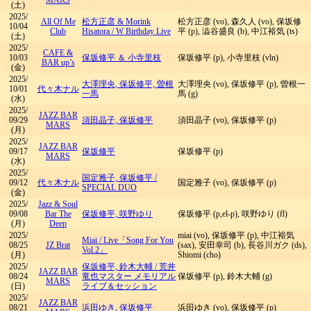
MARS
(土)
2025/
All Of Me
松方正彦 & Morink
松方正彦 (vo), 森久人 (vo), 保坂修
10/04
Club
Hisatora
/
W Birthday Live
平 (p), 澁谷盛良 (b), 中江裕気 (ts)
(土)
2025/
CAFE &
10/03
保坂修平 ＆ 小寺里枝
保坂修平 (p), 小寺里枝 (vln)
BAR up’s
(金)
2025/
大澤理央, 保坂修平, 曽根
大澤理央 (vo), 保坂修平 (p), 曽根一
10/01
代々木ナル
一馬
馬 (g)
(水)
2025/
JAZZ BAR
09/29
須田晶子, 保坂修平
須田晶子 (vo), 保坂修平 (p)
MARS
(月)
2025/
JAZZ BAR
09/17
保坂修平
保坂修平 (p)
MARS
(水)
2025/
国定雅子, 保坂修平
/
09/12
代々木ナル
国定雅子 (vo), 保坂修平 (p)
SPECIAL DUO
(金)
2025/
Jazz & Soul
09/08
Bar The
保坂修平, 咲野ゆり
保坂修平 (p,el-p), 咲野ゆり (fl)
(月)
Deep
2025/
miai (vo), 保坂修平 (p), 中江裕気
Miai
/
Live「Song For You
08/25
JZ Brat
(sax), 安田幸司 (b), 長谷川ガク (ds),
Vol.2」
(月)
Shiomi (cho)
2025/
保坂修平, 鈴木大輔
/
荒井
JAZZ BAR
08/24
竜也マスター メモリアル
保坂修平 (p), 鈴木大輔 (g)
MARS
(日)
ライブ＆セッション
2025/
JAZZ BAR
08/21
浜田ゆき, 保坂修平
浜田ゆき (vo), 保坂修平 (p)