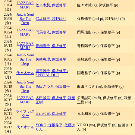
2024/
JAZZ BAR
10/04
佐々木慧, 保坂修平
佐々木慧 (g), 保坂修平 (p)
MARS
(金)
2024/
Jazz & Soul
09/06
Bar The
保坂修平, 咲野ゆり
保坂修平 (p,el-p), 咲野ゆり (fl)
(金)
Deep
2024/
JAZZ BAR
08/24
門馬瑠依, 保坂修平
門馬瑠依 (vo), 保坂修平 (p)
MARS
(土)
2024/
JAZZ BAR
08/15
青柳陽子, 保坂修平
青柳陽子 (vo), 保坂修平 (p)
MARS
(木)
2024/
Jazz & Soul
08/05
Bar The
矢崎恵理, 保坂修平
矢崎恵理 (vo), 保坂修平 (p)
(月)
Deep
2024/
国定雅子, 保坂修平
/
07/22
代々木ナル
国定雅子 (vo), 保坂修平 (p)
SPECIAL DUO
(月)
2024/
Jazz & Soul
07/19
Bar The
飯田さつき, 保坂修平
飯田さつき (vo), 保坂修平 (p)
(金)
Deep
2024/
JAZZ BAR
多田誠司, 保坂修平, 秋葉
多田誠司 (as,fl), 保坂修平 (p), 秋葉
07/17
MARS
正樹
正樹 (ds)
(水)
2024/
ライブ カス
07/11
元山和泉, 保坂修平
元山和泉 (vo), 保坂修平 (p)
ター
(木)
2024/
YOKO, 保坂修平, 佐藤き
YOKO (vo), 保坂修平 (p), 佐藤きり
06/17
代々木ナル
りん
ん (b)
(月)