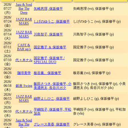
2026/
Jazz & Soul
07/27
Bar The
矢崎恵理, 保坂修平
矢崎恵理 (vo), 保坂修平 (p)
(月)
Deep
2026/
JAZZ BAR
07/24
しげのゆうこ, 保坂修平
しげのゆうこ (vo), 保坂修平 (p)
MARS
(金)
2026/
JAZZ BAR
07/14
川島智子, 保坂修平
川島智子 (vo), 保坂修平 (p)
MARS
(火)
2026/
CAFE &
07/11
国定雅子 ＆ 保坂修平
国定雅子 (vo), 保坂修平 (p)
BAR up’s
(土)
2026/
国定雅子, 保坂修平
/
07/10
代々木ナル
国定雅子 (vo), 保坂修平 (p)
SPECIAL DUO
(金)
2026/
06/26
珈琲美学
板谷薫、保坂修平
板谷薫 (vo), 保坂修平 (p)
(金)
2026/
飯田さつき, 保坂修平, 小
飯田さつき (vo), 保坂修平 (p), 小美
06/18
銀座 Swing
美濃悠太, 長谷川ガク
濃悠太 (b), 長谷川ガク (ds)
(木)
2026/
JAZZ BAR
06/15
細野よしひこ, 保坂修平
細野よしひこ (g), 保坂修平 (p)
MARS
(月)
2026/
平嶋悦子, 保坂修平, 平松
平嶋悦子 (vo), 保坂修平 (p), 平松加
06/10
代々木ナル
加奈
奈 (vln)
(水)
2026/
Jazz & Soul
05/28
Bar The
グレース美香, 保坂修平
グレース美香 (vo), 保坂修平 (p)