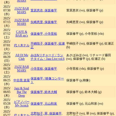
MARS
(木)
2025/
JAZZ BAR
07/30
萱原恵衣, 保坂修平
萱原恵衣 (vo), 保坂修平 (p)
MARS
(水)
2025/
JAZZ BAR
07/15
矢崎恵里, 保坂修平
矢崎恵里 (vo), 保坂修平 (p)
MARS
(火)
2025/
CAFE &
07/12
保坂修平, 小寺里枝
保坂修平 (p), 小寺里枝 (vln)
BAR up’s
(土)
2025/
平嶋悦子, 保坂修平, 佐瀬
平嶋悦子 (vo), 保坂修平 (p), 佐瀬正
07/01
代々木ナル
正
(b)
(火)
2025/
All Of Me
みほ&リチャード
/
ラン
あさばみほ (vo), リチャード藤田
06/29
Club
チタイム・Jazz Live vol.6
(vo), 保坂修平 (p), 佐瀬正 (b)
(日)
2025/
JAZZ BAR
06/28
小寺里枝, 保坂修平
小寺里枝 (vln), 保坂修平 (p)
MARS
(土)
2025/
保坂修平
/
映像コンサー
06/25
中目黒 楽屋
保坂修平 (p,映像)
ト
(水)
2025/
Jazz & Soul
06/05
Bar The
保坂修平, 鈴木大輔
保坂修平 (p), 鈴木大輔 (g)
(木)
Deep
2025/
ピアノバー
05/28
保坂修平, 元山和泉
保坂修平 (p), 元山和泉 (vo)
My Scotch
(水)
2025/
北野知子, 翠, 保坂修平,
北野知子 (vo), 翠 (vo), 保坂修平 (p),
05/27
代々木ナル