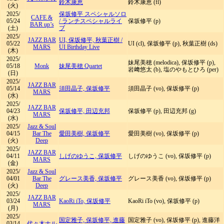
鈴木康恵
鈴木康恵 (fl)
(火)
2025/
保坂修平 スペシャルソロ
CAFE &
05/24
/
ランチスペシャルライ
保坂修平 (p)
BAR up’s
(土)
ブ
2025/
JAZZ BAR
UI, 保坂修平, 秋葉正樹
/
05/22
UI (cl), 保坂修平 (p), 秋葉正樹 (ds)
MARS
UI Birthday Live
(木)
2025/
妹尾美穂 (melodica), 保坂修平 (p),
05/18
Monk
妹尾美穂 Quartet
岩﨑悠太 (b), 塩のやもとひろ (per)
(日)
2025/
JAZZ BAR
05/14
須田晶子, 保坂修平
須田晶子 (vo), 保坂修平 (p)
MARS
(水)
2025/
JAZZ BAR
04/23
保坂修平, 田辺充邦
保坂修平 (p), 田辺充邦 (g)
MARS
(水)
2025/
Jazz & Soul
04/15
Bar The
愛田美樹, 保坂修平
愛田美樹 (vo), 保坂修平 (p)
(火)
Deep
2025/
JAZZ BAR
04/11
しげのゆうこ, 保坂修平
しげのゆうこ (vo), 保坂修平 (p)
MARS
(金)
2025/
Jazz & Soul
04/01
Bar The
グレース美香, 保坂修平
グレース美香 (vo), 保坂修平 (p)
(火)
Deep
2025/
JAZZ BAR
03/24
KaoRi iTo, 保坂修平
KaoRi iTo (vo), 保坂修平 (p)
MARS
(月)
2025/
国定雅子, 保坂修平, 進藤
国定雅子 (vo), 保坂修平 (p), 進藤洋
03/14
代々木ナル