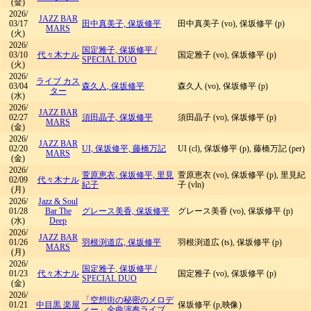
(金)
2026/
JAZZ BAR
03/17
田中真美子, 保坂修平
田中真美子 (vo), 保坂修平 (p)
MARS
(火)
2026/
国定雅子, 保坂修平
/
03/10
代々木ナル
国定雅子 (vo), 保坂修平 (p)
SPECIAL DUO
(火)
2026/
ライブ カス
03/04
森久人, 保坂修平
森久人 (vo), 保坂修平 (p)
ター
(水)
2026/
JAZZ BAR
02/27
須田晶子, 保坂修平
須田晶子 (vo), 保坂修平 (p)
MARS
(金)
2026/
JAZZ BAR
02/20
UI, 保坂修平, 藤橋万記
UI (cl), 保坂修平 (p), 藤橋万記 (per)
MARS
(金)
2026/
萱原恵衣, 保坂修平, 里見
萱原恵衣 (vo), 保坂修平 (p), 里見紀
02/09
代々木ナル
紀子
子 (vln)
(月)
2026/
Jazz & Soul
01/28
Bar The
グレース美香, 保坂修平
グレース美香 (vo), 保坂修平 (p)
(水)
Deep
2026/
JAZZ BAR
01/26
羽根渕道広, 保坂修平
羽根渕道広 (ts), 保坂修平 (p)
MARS
(月)
2026/
国定雅子, 保坂修平
/
01/23
代々木ナル
国定雅子 (vo), 保坂修平 (p)
SPECIAL DUO
(金)
2026/
「空想街の秘密のメロデ
01/21
中目黒 楽屋
保坂修平 (p,映像)
ィー」全曲演奏ライブ