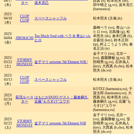
04/17
西真 (b), 松本照夫 (ds),
ター
波木克己
(木)
田中晴之 (g,vo), 波木克己
(harmonica)
2025/
CLOP
04/10
スペースシャッフル
松本照夫 (主催,ds)
CLOP
(木)
森崎ベラ (vo), 青山ハル
ヒロ (vo), 北島徹 (g), 松
2025/
Too Much Soul with ベラ & 青山ハル
本照夫 (ds), 倉本巳典 (b),
04/04
JIROKICHI
ヒロ
吉森信 (key), 鈴木正則
(金)
(tp), 村上こうよう (tb), 春
名正治 (ts)
金子マリ (vo), 北京一
2025/
(vo), 森園勝敏 (g,vo), 窪
STORMY
03/22
金子マリ presents 5th Element Will
/
田晴男 (g,vo), 石井為人
MONDAY
(土)
(key), 大西真 (b,cho), 松本
照夫 (ds,vo)
2025/
CLOP
03/13
スペースシャッフル
松本照夫 (主催,ds)
CLOP
(木)
KOTEZ (harmonica,vo), 千
賀太郎 (harmonica,vo), 大
2025/
荻窪ルース
はもにかDOJO ゲスト：藤倉嗣久,
西真 (b), 松本照夫 (ds),
02/24
ター
近藤"もろすけ"ユウヤ
藤倉嗣久 (g,vo), 近藤"も
(月)
ろすけ"ユウヤ
(harmonica,vo)
金子マリ (vo), 北京一
2025/
(vo), 森園勝敏 (g,vo), 窪
STORMY
02/22
金子マリ presents 5th Element Will
田晴男 (g,vo), 石井為人
MONDAY
(土)
(key), 大西真 (b,cho), 松本
照夫 (ds,vo)