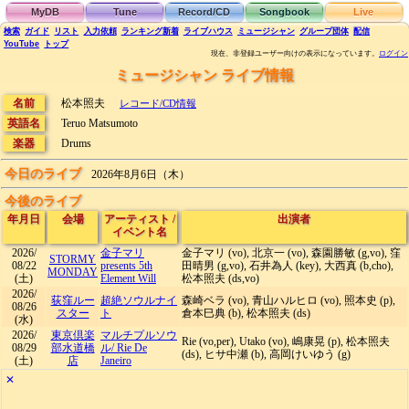
MyDB
Tune
Record/CD
Songbook
Live
検索
ガイド
リスト
入力依頼
ランキング
新着
ライブハウス
ミュージシャン
グループ団体
配信
YouTube
トップ
現在、非登録ユーザー向けの表示になっています。
ログイン
ミュージシャン ライブ情報
名前
松本照夫
レコード/CD情報
英語名
Teruo Matsumoto
楽器
Drums
今日のライブ
2026年8月6日（木）
今後のライブ
年月日
会場
アーティスト
/
出演者
イベント名
2026/
金子マリ
金子マリ (vo), 北京一 (vo), 森園勝敏 (g,vo), 窪
STORMY
08/22
presents 5th
田晴男 (g,vo), 石井為人 (key), 大西真 (b,cho),
MONDAY
(土)
Element Will
松本照夫 (ds,vo)
2026/
荻窪ルー
超絶ソウルナイ
森崎ベラ (vo), 青山ハルヒロ (vo), 照本史 (p),
08/26
スター
ト
倉本巳典 (b), 松本照夫 (ds)
(水)
2026/
東京倶楽
マルチプルソウ
Rie (vo,per), Utako (vo), 嶋康晃 (p), 松本照夫
08/29
部水道橋
ル/ Rie De
(ds), ヒサ中瀬 (b), 高岡けいゆう (g)
(土)
店
Janeiro
✕