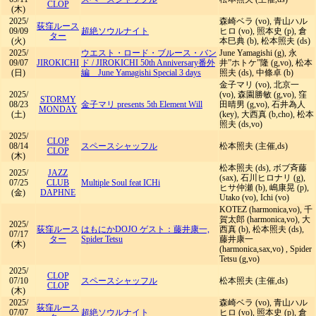
CLOP
(木)
2025/
森崎ベラ (vo), 青山ハル
荻窪ルース
09/09
超絶ソウルナイト
ヒロ (vo), 照本史 (p), 倉
ター
(火)
本巳典 (b), 松本照夫 (ds)
2025/
ウエスト・ロード・ブルース・バン
June Yamagishi (g), 永
09/07
JIROKICHI
ド
/
JIROKICHI 50th Anniversary番外
井”ホトケ”隆 (g,vo), 松本
(日)
編 June Yamagishi Special 3 days
照夫 (ds), 中條卓 (b)
金子マリ (vo), 北京一
2025/
(vo), 森園勝敏 (g,vo), 窪
STORMY
08/23
金子マリ presents 5th Element Will
田晴男 (g,vo), 石井為人
MONDAY
(土)
(key), 大西真 (b,cho), 松本
照夫 (ds,vo)
2025/
CLOP
08/14
スペースシャッフル
松本照夫 (主催,ds)
CLOP
(木)
松本照夫 (ds), ボブ斉藤
2025/
JAZZ
(sax), 石川ヒロナリ (g),
07/25
CLUB
Multiple Soul feat ICHi
ヒサ仲瀬 (b), 嶋康晃 (p),
(金)
DAPHNE
Utako (vo), Ichi (vo)
KOTEZ (harmonica,vo), 千
賀太郎 (harmonica,vo), 大
2025/
荻窪ルース
はもにかDOJO ゲスト：藤井康一,
西真 (b), 松本照夫 (ds),
07/17
ター
Spider Tetsu
藤井康一
(木)
(harmonica,sax,vo) , Spider
Tetsu (g,vo)
2025/
CLOP
07/10
スペースシャッフル
松本照夫 (主催,ds)
CLOP
(木)
2025/
森崎ベラ (vo), 青山ハル
荻窪ルース
07/07
超絶ソウルナイト
ヒロ (vo), 照本史 (p), 倉