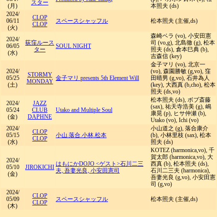
スター
(月)
本照夫 (ds)
2024/
CLOP
06/11
スペースシャッフル
松本照夫 (主催,ds)
CLOP
(火)
森崎ベラ (vo), 小安田憲
2024/
荻窪ルース
司 (vo,g), 北島徹 (g), 松本
06/05
SOUL NIGHT
ター
照夫 (ds), 倉本巳典 (b),
(水)
吉森信 (key)
金子マリ (vo), 北京一
2024/
(vo), 森園勝敏 (g,vo), 窪
STORMY
05/25
金子マリ presents 5th Element Will
田晴男 (g,vo), 石井為人
MONDAY
(土)
(key), 大西真 (b,cho), 松本
照夫 (ds,vo)
松本照夫 (ds), ボブ斎藤
2024/
JAZZ
(sax), 祐天寺浩美 (g), 嶋
05/24
CLUB
Utako and Multiple Soul
康晃 (p), ヒサ仲瀬 (b),
(金)
DAPHNE
Utako (vo), Ichi (vo)
2024/
小山道之 (g), 落合康介
CLOP
05/15
小山.落合.小林.松本
(b), 小林里枝 (sax), 松本
CLOP
(水)
照夫 (ds)
KOTEZ (harmonica,vo), 千
賀太郎 (harmonica,vo), 大
2024/
はもにかDOJO <ゲスト>石川二三
西真 (b), 松本照夫 (ds),
05/10
JIROKICHI
夫, 吾妻光良, 小安田憲司
石川二三夫 (harmonica),
(金)
吾妻光良 (g,vo), 小安田憲
司 (g,vo)
2024/
CLOP
05/09
スペースシャッフル
松本照夫 (主催,ds)
CLOP
(木)