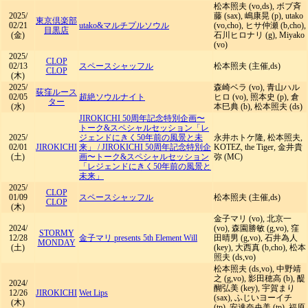
松本照夫 (vo,ds), ボブ斉
2025/
藤 (sax), 嶋康晃 (p), utako
東京倶楽部
02/21
utako&マルチプルソウル
(vo,cho), ヒサ仲瀬 (b,cho),
目黒店
(金)
石川ヒロナリ (g), Miyako
(vo)
2025/
CLOP
02/13
スペースシャッフル
松本照夫 (主催,ds)
CLOP
(木)
2025/
森崎ベラ (vo), 青山ハル
荻窪ルース
02/05
超絶ソウルナイト
ヒロ (vo), 照本史 (p), 倉
ター
(水)
本巳典 (b), 松本照夫 (ds)
JIROKICHI 50周年記念特別企画〜
トーク&スペシャルセッション「レ
2025/
ジェンドにきく50年前の風景と未
永井ホトケ隆, 松本照夫,
02/01
JIROKICHI
来」
/
JIROKICHI 50周年記念特別企
KOTEZ, the Tiger, 金井貴
(土)
画〜トーク&スペシャルセッション
弥 (MC)
「レジェンドにきく50年前の風景と
未来」
2025/
CLOP
01/09
スペースシャッフル
松本照夫 (主催,ds)
CLOP
(木)
金子マリ (vo), 北京一
2024/
(vo), 森園勝敏 (g,vo), 窪
STORMY
12/28
金子マリ presents 5th Element Will
田晴男 (g,vo), 石井為人
MONDAY
(土)
(key), 大西真 (b,cho), 松本
照夫 (ds,vo)
松本照夫 (ds,vo), 中野靖
之 (g,vo), 影田穂高 (b), 醍
2024/
醐弘美 (key), 宇賀まり
12/26
JIROKICHI
Wet Lips
(sax), ふじいヨーイチ
(木)
(tp), 安達奈央美 (tp), 福原