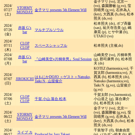
金子マリ (vo), 北京一
2024/
(vo), 森園勝敏 (g,vo), 窪
STORMY
07/27
金子マリ presents 5th Element Will
田晴男 (g,vo), 石井為人
MONDAY
(土)
(key), 大西真 (b,cho), 松本
照夫 (ds,vo)
松本照夫 (ds), ボブ斉藤
2024/
赤坂 G’s
(sax), 祐天寺浩美 (g), 嶋
07/26
マルチプルソウル
bar
康晃 (p), ヒサ中瀬 (b),
(金)
UTAKO (vo)
2024/
CLOP
07/11
スペースシャッフル
松本照夫 (主催,ds)
CLOP
(木)
2024/
山崎美空 (vo), 片桐幸男
赤坂 G’s
07/08
『山崎美空⭐︎片桐幸男』Soul Session
(g), 郡司康男 (b), 松本照
bar
(月)
夫 (ds)
KOTEZ (harmonica,vo), 千
賀太郎 (harmonica,vo), 大
2024/
はもにかDOJO ＜ゲスト＞Natsuko,
西真 (b), 松本照夫 (ds),
07/07
JIROKICHI
Taiki N., 山室俊介
Natsuko (harmonica,vo),
(日)
Taiki N. (g,vo), 山室俊介
(g,vo)
2024/
千賀太郎 (vo,harmonica),
CLOP
07/06
千賀.小山.落合.松本
小山道之 (g), 落合康介
CLOP
(土)
(b), 松本照夫 (ds)
金子マリ (vo), 北京一
2024/
(vo), 森園勝敏 (g,vo), 窪
STORMY
06/22
金子マリ presents 5th Element Will
田晴男 (g,vo), 石井為人
MONDAY
(土)
(key), 大西真 (b,cho), 松本
照夫 (ds,vo)
2024/
千装智子 (fl), 朝倉由里
ライブ カ
06/17
Produced by Jazz Takagi
(p), バカボン鈴木 (b), 松