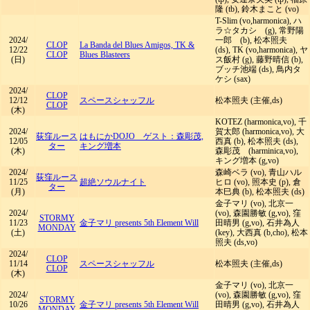
隆 (tb), 鈴木まこと (vo)
T-Slim (vo,harmonica), ハ
ラ☆タカシ (g), 常野陽
2024/
一郎 (b), 松本照夫
CLOP
La Banda del Blues Amigos, TK &
12/22
(ds), TK (vo,harmonica), ヤ
CLOP
Blues Blasteers
(日)
ス飯村 (g), 藤野晴信 (b),
ブッチ池端 (ds), 鳥内タ
ケシ (sax)
2024/
CLOP
12/12
スペースシャッフル
松本照夫 (主催,ds)
CLOP
(木)
KOTEZ (harmonica,vo), 千
2024/
賀太郎 (harmonica,vo), 大
荻窪ルース
はもにかDOJO ゲスト：森彫茂,
12/05
西真 (b), 松本照夫 (ds),
ター
キング増本
(木)
森彫茂 (harminica,vo),
キング増本 (g,vo)
2024/
森崎ベラ (vo), 青山ハル
荻窪ルース
11/25
超絶ソウルナイト
ヒロ (vo), 照本史 (p), 倉
ター
(月)
本巳典 (b), 松本照夫 (ds)
金子マリ (vo), 北京一
2024/
(vo), 森園勝敏 (g,vo), 窪
STORMY
11/23
金子マリ presents 5th Element Will
田晴男 (g,vo), 石井為人
MONDAY
(土)
(key), 大西真 (b,cho), 松本
照夫 (ds,vo)
2024/
CLOP
11/14
スペースシャッフル
松本照夫 (主催,ds)
CLOP
(木)
金子マリ (vo), 北京一
2024/
(vo), 森園勝敏 (g,vo), 窪
STORMY
10/26
金子マリ presents 5th Element Will
田晴男 (g,vo), 石井為人
MONDAY