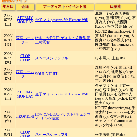
過去のライブ
年月日
会場
アーティスト
/
イベント名
出演者
北京一 (vo), 森園勝敏
2026/
STORMY
(g,vo), 窪田晴男 (g,vo), 石
07/25
金子マリ presents 5th Element Will
MONDAY
井為人 (key), 大西真
(土)
(b,cho), 松本照夫 (ds,vo)
KOTEZ (harmonica,vo), 千
2026/
賀太郎 (harmonica,vo), 大
荻窪ルース
はもにかDOJO ゲスト：佐野岳彦,
07/17
西真 (b), 松本照夫 (ds),
ター
上村秀右
(金)
佐野岳彦 (harmonica,vo),
上村秀右 (g,vo)
2026/
CLOP
07/09
スペースシャッフル
松本照夫 (主催,ds)
CLOP
(木)
森崎ベラ (vo), 青山ハル
2026/
荻窪ルース
ヒロ (vo), 北島徹 (g), 倉
07/08
SOUL NIGHT
ター
本巳典 (b), 吉森信 (p), 松
(水)
本照夫 (ds)
金子マリ (vo), 北京一
2026/
(vo), 森園勝敏 (g,vo), 窪
STORMY
06/27
金子マリ presents 5th Element Will
田晴男 (g,vo), 石井為人
MONDAY
(土)
(key), 大西真 (b,cho), 松本
照夫 (ds,vo)
KOTEZ (harmonica,vo), 千
2026/
賀太郎 (harmonica,vo), 大
はもにかDOJO <ゲスト>チェンマ
06/26
JIROKICHI
西真 (b), 松本照夫 (ds),
イ, キング増本
(金)
チェンマイ (harmonica),
キング増本 (g,vo)
2026/
CLOP
06/11
スペースシャッフル
松本照夫 (主催,ds)
CLOP