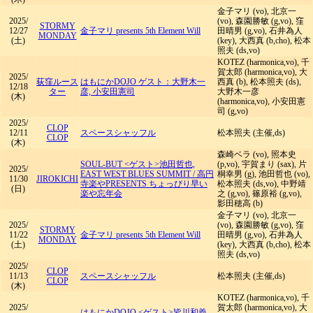
金子マリ (vo), 北京一
2025/
(vo), 森園勝敏 (g,vo), 窪
STORMY
12/27
金子マリ presents 5th Element Will
田晴男 (g,vo), 石井為人
MONDAY
(土)
(key), 大西真 (b,cho), 松本
照夫 (ds,vo)
KOTEZ (harmonica,vo), 千
賀太郎 (harmonica,vo), 大
2025/
荻窪ルース
はもにかDOJO ゲスト：大野木一
西真 (b), 松本照夫 (ds),
12/18
ター
彦, 小安田憲司
大野木一彦
(木)
(harmonica,vo), 小安田憲
司 (g,vo)
2025/
CLOP
12/11
スペースシャッフル
松本照夫 (主催,ds)
CLOP
(木)
森崎ベラ (vo), 照本史
SOUL-BUT <ゲスト>池田哲也,
(p,vo), 宇賀まり (sax), 片
2025/
EAST WEST BLUES SUMMIT
/
高円
桐幸男 (g), 池田哲也 (vo),
11/30
JIROKICHI
寺楽やPRESENTS ちょっぴり早い
松本照夫 (ds,vo), 中野靖
(日)
楽や忘年会
之 (g,vo), 篠原裕 (g,vo),
影田穂高 (b)
金子マリ (vo), 北京一
2025/
(vo), 森園勝敏 (g,vo), 窪
STORMY
11/22
金子マリ presents 5th Element Will
田晴男 (g,vo), 石井為人
MONDAY
(土)
(key), 大西真 (b,cho), 松本
照夫 (ds,vo)
2025/
CLOP
11/13
スペースシャッフル
松本照夫 (主催,ds)
CLOP
(木)
KOTEZ (harmonica,vo), 千
2025/
賀太郎 (harmonica,vo), 大
はもにかDOJO <ゲスト>皆川和義,