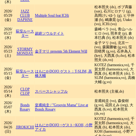
(木)
松本照夫 (ds), ボブ斉藤
2026/
JAZZ
(sax), 石川ヒロナリ (g),
05/29
CLUB
Multiple Soul feat ICHi
高岡けいゆう (g), ヒサ仲
(金)
DAPHNE
瀬 (b), 嶋康晃 (p), Utako
(vo), ICHi (vo)
2026/
森崎ベラ (vo), 青山ハル
荻窪ルース
05/27
超絶ソウルナイト
ヒロ (vo), 照本史 (p), 倉
ター
(水)
本巳典 (b), 松本照夫 (ds)
金子マリ (vo), 北京一
2026/
(vo), 森園勝敏 (g,vo), 窪
STORMY
05/23
金子マリ presents 5th Element Will
田晴男 (g,vo), 石井為人
MONDAY
(土)
(key), 大西真 (b,cho), 松本
照夫 (ds,vo)
KOTEZ (harmonica,vo), 千
2026/
賀太郎 (harmonica,vo), 大
荻窪ルース
はもにかDOJO ゲスト：T-SLIM, 高
05/15
西真 (b), 松本照夫 (ds), T-
ター
橋大輔
(金)
SLIM (harmonica,vo), 高橋
大輔 (g,vo)
2026/
CLOP
05/14
スペースシャッフル
松本照夫 (主催,ds)
CLOP
(木)
皇甫純圭 (vo), 森俊樹
2026/
Bonds
皇甫純圭
/
”Groovin Mama” Live at
(g,vo), 花田えみ (org), 大
05/07
Rosary
Bonds Rosary
西真 (b,vo), 松本照夫
(木)
(ds,vo)
KOTEZ (harmonica,vo), 千
2026/
賀太郎 (harmonica,vo), 大
はもにかDOJO <ゲスト>KOH, 小野
04/26
JIROKICHI
西真 (b), 松本照夫 (ds),
アイカ
(日)
KOH (harmonica), 小野ア
イカ (g,vo)