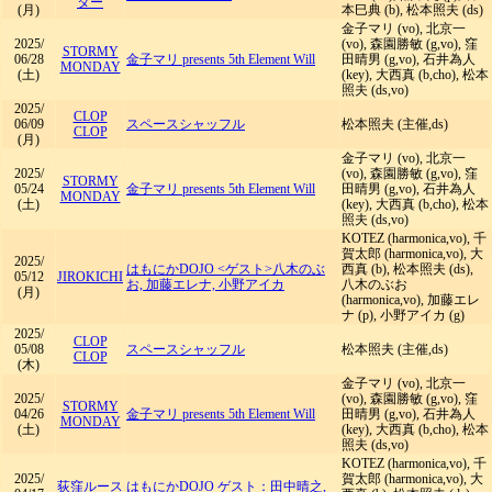
ター
(月)
本巳典 (b), 松本照夫 (ds)
金子マリ (vo), 北京一
2025/
(vo), 森園勝敏 (g,vo), 窪
STORMY
06/28
金子マリ presents 5th Element Will
田晴男 (g,vo), 石井為人
MONDAY
(土)
(key), 大西真 (b,cho), 松本
照夫 (ds,vo)
2025/
CLOP
06/09
スペースシャッフル
松本照夫 (主催,ds)
CLOP
(月)
金子マリ (vo), 北京一
2025/
(vo), 森園勝敏 (g,vo), 窪
STORMY
05/24
金子マリ presents 5th Element Will
田晴男 (g,vo), 石井為人
MONDAY
(土)
(key), 大西真 (b,cho), 松本
照夫 (ds,vo)
KOTEZ (harmonica,vo), 千
賀太郎 (harmonica,vo), 大
2025/
はもにかDOJO <ゲスト>八木のぶ
西真 (b), 松本照夫 (ds),
05/12
JIROKICHI
お, 加藤エレナ, 小野アイカ
八木のぶお
(月)
(harmonica,vo), 加藤エレ
ナ (p), 小野アイカ (g)
2025/
CLOP
05/08
スペースシャッフル
松本照夫 (主催,ds)
CLOP
(木)
金子マリ (vo), 北京一
2025/
(vo), 森園勝敏 (g,vo), 窪
STORMY
04/26
金子マリ presents 5th Element Will
田晴男 (g,vo), 石井為人
MONDAY
(土)
(key), 大西真 (b,cho), 松本
照夫 (ds,vo)
KOTEZ (harmonica,vo), 千
2025/
賀太郎 (harmonica,vo), 大
荻窪ルース
はもにかDOJO ゲスト：田中晴之,