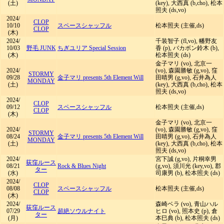
(土)
(key), 大西真 (b,cho), 松本
照夫 (ds,vo)
2024/
CLOP
10/10
スペースシャッフル
松本照夫 (主催,ds)
CLOP
(木)
2024/
千装智子 (fl,vo), 幡野友
10/03
野毛 JUNK
ちぎユリア Special Session
香 (p), バカボン鈴木 (b),
(木)
松本照夫 (ds)
金子マリ (vo), 北京一
2024/
(vo), 森園勝敏 (g,vo), 窪
STORMY
09/28
金子マリ presents 5th Element Will
田晴男 (g,vo), 石井為人
MONDAY
(土)
(key), 大西真 (b,cho), 松本
照夫 (ds,vo)
2024/
CLOP
09/12
スペースシャッフル
松本照夫 (主催,ds)
CLOP
(木)
金子マリ (vo), 北京一
2024/
(vo), 森園勝敏 (g,vo), 窪
STORMY
08/24
金子マリ presents 5th Element Will
田晴男 (g,vo), 石井為人
MONDAY
(土)
(key), 大西真 (b,cho), 松本
照夫 (ds,vo)
2024/
宮下誠 (g,vo), 片桐幸男
荻窪ルース
08/21
Rock & Blues Night
(g,vo), 須川光 (key,vo), 郡
ター
(水)
司康男 (b), 松本照夫 (ds)
2024/
CLOP
08/08
スペースシャッフル
松本照夫 (主催,ds)
CLOP
(木)
2024/
森崎ベラ (vo), 青山ハル
荻窪ルース
07/29
超絶ソウルナイト
ヒロ (vo), 照本史 (p), 倉
ター
(月)
本巳典 (b), 松本照夫 (ds)