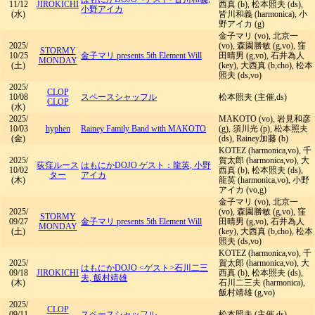
11/12
JIROKICHI
西真 (b), 松本照夫 (ds),
小野アイカ
(水)
皆川和義 (harmonica), 小
野アイカ (g)
金子マリ (vo), 北京一
2025/
(vo), 森園勝敏 (g,vo), 窪
STORMY
10/25
金子マリ presents 5th Element Will
田晴男 (g,vo), 石井為人
MONDAY
(土)
(key), 大西真 (b,cho), 松本
照夫 (ds,vo)
2025/
CLOP
10/08
スペースシャッフル
松本照夫 (主催,ds)
CLOP
(水)
2025/
MAKOTO (vo), 岩見和彦
10/03
hyphen
Rainey Family Band with MAKOTO
(g), 須川光 (p), 松本照夫
(金)
(ds), Rainey加藤 (b)
KOTEZ (harmonica,vo), 千
2025/
賀太郎 (harmonica,vo), 大
荻窪ルース
はもにかDOJO ゲスト：龍英, 小野
10/02
西真 (b), 松本照夫 (ds),
ター
アイカ
(木)
龍英 (harmonica,vo), 小野
アイカ (vo,g)
金子マリ (vo), 北京一
2025/
(vo), 森園勝敏 (g,vo), 窪
STORMY
09/27
金子マリ presents 5th Element Will
田晴男 (g,vo), 石井為人
MONDAY
(土)
(key), 大西真 (b,cho), 松本
照夫 (ds,vo)
KOTEZ (harmonica,vo), 千
2025/
賀太郎 (harmonica,vo), 大
はもにかDOJO <ゲスト>石川二三
09/18
JIROKICHI
西真 (b), 松本照夫 (ds),
夫, 飯村靖雄
(木)
石川二三夫 (harmonica),
飯村靖雄 (g,vo)
2025/
CLOP
09/11
スペースシャッフル
松本照夫 (主催,ds)