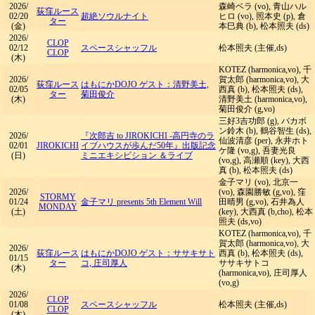
2026/
森崎ベラ (vo), 青山ハル
荻窪ルース
02/20
超絶ソウルナイト
ヒロ (vo), 照本史 (p), 倉
ター
(金)
本巳典 (b), 松本照夫 (ds)
2026/
CLOP
02/12
スペースシャッフル
松本照夫 (主催,ds)
CLOP
(木)
KOTEZ (harmonica,vo), 千
2026/
賀太郎 (harmonica,vo), 大
荻窪ルース
はもにかDOJO ゲスト：清野美土,
02/05
西真 (b), 松本照夫 (ds),
ター
菊田俊介
(木)
清野美土 (harmonica,vo),
菊田俊介 (g,vo)
三好3吉功郎 (g), バカボ
ン鈴木 (b), 鶴谷智生 (ds),
2026/
『次郎吉 to JIROKICHI -高円寺のラ
仙波清彦 (per), 永井ホト
02/01
JIROKICHI
イブハウスが歩んだ50年』出版記念
ケ隆 (vo,g), 吾妻光良
(日)
ミニエキシビション ＆ライブ
(vo,g), 高瀬順 (key), 大西
真 (b), 松本照夫 (ds)
金子マリ (vo), 北京一
2026/
(vo), 森園勝敏 (g,vo), 窪
STORMY
01/24
金子マリ presents 5th Element Will
田晴男 (g,vo), 石井為人
MONDAY
(土)
(key), 大西真 (b,cho), 松本
照夫 (ds,vo)
KOTEZ (harmonica,vo), 千
賀太郎 (harmonica,vo), 大
2026/
荻窪ルース
はもにかDOJO ゲスト：ササキサト
西真 (b), 松本照夫 (ds),
01/15
ター
コ, 庄司厚人
ササキサトコ
(木)
(harmonica,vo), 庄司厚人
(vo,g)
2026/
CLOP
01/08
スペースシャッフル
松本照夫 (主催,ds)
CLOP
(木)