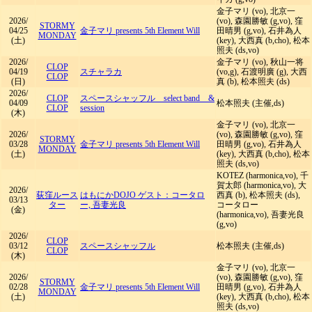
金子マリ (vo), 北京一
2026/
(vo), 森園勝敏 (g,vo), 窪
STORMY
04/25
金子マリ presents 5th Element Will
田晴男 (g,vo), 石井為人
MONDAY
(土)
(key), 大西真 (b,cho), 松本
照夫 (ds,vo)
2026/
金子マリ (vo), 秋山一将
CLOP
04/19
スチャラカ
(vo,g), 石渡明廣 (g), 大西
CLOP
(日)
真 (b), 松本照夫 (ds)
2026/
CLOP
スペースシャッフル select band &
04/09
松本照夫 (主催,ds)
CLOP
session
(木)
金子マリ (vo), 北京一
2026/
(vo), 森園勝敏 (g,vo), 窪
STORMY
03/28
金子マリ presents 5th Element Will
田晴男 (g,vo), 石井為人
MONDAY
(土)
(key), 大西真 (b,cho), 松本
照夫 (ds,vo)
KOTEZ (harmonica,vo), 千
賀太郎 (harmonica,vo), 大
2026/
荻窪ルース
はもにかDOJO ゲスト：コータロ
西真 (b), 松本照夫 (ds),
03/13
ター
ー, 吾妻光良
コータロー
(金)
(harmonica,vo), 吾妻光良
(g,vo)
2026/
CLOP
03/12
スペースシャッフル
松本照夫 (主催,ds)
CLOP
(木)
金子マリ (vo), 北京一
2026/
(vo), 森園勝敏 (g,vo), 窪
STORMY
02/28
金子マリ presents 5th Element Will
田晴男 (g,vo), 石井為人
MONDAY
(土)
(key), 大西真 (b,cho), 松本
照夫 (ds,vo)