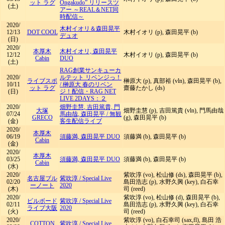
ット ラグ
Ongakudo” リリースツ
(土)
アー ～REAL＆NET同
時配信～
2020/
木村イオリ＆森田晃平
12/13
DOT COOL
木村イオリ (p), 森田晃平 (b)
デュオ
(日)
2020/
本厚木
木村イオリ, 森田晃平
12/12
木村イオリ (p), 森田晃平 (b)
Cabin
DUO
(土)
RAG創業サンキューカ
2020/
ルテット リベンジっ！
ライブスポ
榊原大 (p), 真部裕 (vln), 森田晃平 (b),
10/11
/
榊原大 春のリベン
ット ラグ
齋藤たかし (ds)
(日)
ジ！配信・RAG NET
LIVE 2DAYS：２
2020/
畑野圭慧, 吉田篤貴, 門
大塚
畑野圭慧 (p), 吉田篤貴 (vln), 門馬由哉
07/24
馬由哉, 森田晃平
/
無観
GRECO
(g), 森田晃平 (b)
(金)
客生配信ライブ
2020/
本厚木
06/19
須藤満, 森田晃平 DUO
須藤満 (b), 森田晃平 (b)
Cabin
(金)
2020/
本厚木
03/25
須藤満, 森田晃平 DUO
須藤満 (b), 森田晃平 (b)
Cabin
(水)
2020/
紫吹淳 (vo), 松山修 (ds), 森田晃平 (b),
名古屋ブル
紫吹淳
/
Special Live
02/20
島田浩志 (p), 水野久興 (key), 白石幸
ーノート
2020
(木)
司 (reed)
2020/
紫吹淳 (vo), 松山修 (d), 森田晃平 (b),
ビルボード
紫吹淳
/
Special Live
02/11
島田浩志 (p), 水野久興 (key), 白石幸
ライブ大阪
2020
(火)
司 (reed)
2020/
紫吹淳 (vo), 白石幸司 (sax,fl), 島田 浩
COTTON
紫吹淳
/
Special Live