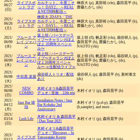
2021/
ライブスポ
カルテット。今度こそ
榊原大 (p), 真部裕 (vln), 森田晃平 (b),
06/27
ット ラグ
っ！ DAY2」 ～REAL
齋藤たかし (ds)
(日)
＆NET同時配信～
榊原大 2DAYS「THE
2021/
ライブスポ
カルテット。今度こそ
榊原大 (p), 真部裕 (vln), 森田晃平 (b),
06/26
ット ラグ
っ！ DAY1」 ～REAL
齋藤たかし (ds)
(土)
＆NET同時配信～
坂上領
/
バースデーラ
2021/
ブルース ア
坂上領 (fl), 帆足彩 (vln), 扇谷研人 (p),
イブ〜チャランガぽよ
06/09
レイ ジャパ
森田晃平 (b), 齋藤たかし (ds),
ぽよ 20周年スペシャ
(水)
ン
NAOTO (vln)
ル〜
坂上領
/
バースデーラ
2021/
ブルース ア
坂上領 (fl), 帆足彩 (vln), 扇谷研人 (p),
イブ〜チャランガぽよ
06/09
レイ ジャパ
森田晃平 (b), 齋藤たかし (ds),
ぽよ20周年スペシャ
(水)
ン
NAOTO (vln)
ル〜 ≪生配信ライブ≫
2021/
扇谷研人トリオ
/
配信
扇谷研人 (p), 森田晃平 (b), 新村泰文
06/08
中目黒 楽屋
あり
(ds)
(火)
2021/
NEW
木村イオリ&森田晃平
06/06
木村イオリ (p), 森田晃平 (b)
COMBO
デュオ
/
音旅 22th trip
(日)
2021/
Installation Notes
/
Jazz
Jazz Bar 琥
木村イオリ (p,el-p), 森田晃平
04/12
Bar Kohaku 2nd
珀
(b,sampler), and more…
(月)
Anniversary
2021/
木村イオリ & 森田晃平
03/14
Lush Life
木村イオリ (p), 森田晃平 (b)
/
Duo Tour 2021
(日)
木村イオリ&森田晃平
デュオ
/
“Blessings – In
2021/
ライブスポ
Yatsugatake Kogen
03/13
木村イオリ (p), 森田晃平 (b)