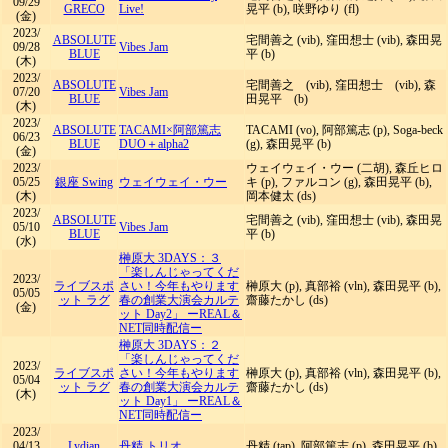
09/29
GRECO
Live!
晃平 (b), 咲野ゆり (fl)
(金)
2023/
ABSOLUTE
宅間善之 (vib), 窪田想士 (vib), 森田晃
09/28
Vibes Jam
BLUE
平 (b)
(木)
2023/
ABSOLUTE
宅間善之 (vib), 窪田想士 (vib), 森
07/20
Vibes Jam
BLUE
田晃平 (b)
(木)
2023/
ABSOLUTE
TACAMI×阿部篤志
TACAMI (vo), 阿部篤志 (p), Soga-beck
06/23
BLUE
DUO＋alpha2
(g), 森田晃平 (b)
(金)
2023/
ウェイウェイ・ウー (二胡), 森丘ヒロ
05/25
銀座 Swing
ウェイウェイ・ウー
キ (p), ファルコン (g), 森田晃平 (b),
(木)
岡本健太 (ds)
2023/
ABSOLUTE
宅間善之 (vib), 窪田想士 (vib), 森田晃
05/10
Vibes Jam
BLUE
平 (b)
(水)
榊原大 3DAYS：３
「楽しんじゃってくだ
2023/
ライブスポ
さい！今年もやります
榊原大 (p), 真部裕 (vln), 森田晃平 (b),
05/05
ット ラグ
春の創業大演会カルテ
齋藤たかし (ds)
(金)
ット Day2」 ーREAL＆
NET同時配信ー
榊原大 3DAYS：２
「楽しんじゃってくだ
2023/
ライブスポ
さい！今年もやります
榊原大 (p), 真部裕 (vln), 森田晃平 (b),
05/04
ット ラグ
春の創業大演会カルテ
齋藤たかし (ds)
(木)
ット Day1」 ーREAL＆
NET同時配信ー
2023/
04/13
Lydian
丹精 トリオ
丹精 (tap), 阿部篤志 (p), 森田晃平 (b)