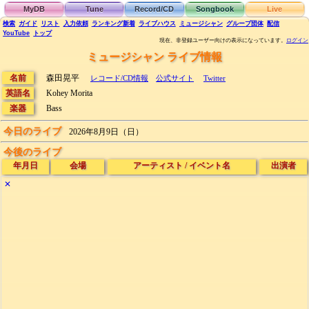
MyDB
Tune
Record/CD
Songbook
Live
検索
ガイド
リスト
入力依頼
ランキング
新着
ライブハウス
ミュージシャン
グループ団体
配信
YouTube
トップ
現在、非登録ユーザー向けの表示になっています。
ログイン
ミュージシャン ライブ情報
名前
森田晃平
レコード/CD情報
公式サイト
Twitter
英語名
Kohey Morita
楽器
Bass
今日のライブ
2026年8月9日（日）
今後のライブ
年月日
会場
アーティスト
/
イベント名
出演者
✕