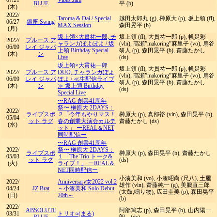
07/21
Vibes Jam
BLUE
平 (b)
(木)
2022/
Taroma & Dai
/
Special
越田太郎丸 (g), 榊原大 (p), 坂上領 (fl),
06/27
銀座 Swing
MAX Session
森田晃平 (b)
(月)
坂上領×大貫祐一郎, チ
坂上領 (fl), 大貫祐一郎 (p), 帆足彩
2022/
ブルース ア
ャランガぽよぽよ
/
坂
(vln), 高瀬”makoring”麻里子 (vo), 扇谷
06/09
レイ ジャパ
上領 Birthday Special
研人 (p), 森田晃平 (b), 齋藤たかし
(木)
ン
Live
(ds)
坂上領×大貫祐一郎
坂上領 (fl), 大貫祐一郎 (p), 帆足彩
2022/
ブルース ア
DUO, チャランガぽよ
(vln), 高瀬”makoring”麻里子 (vo), 扇谷
06/09
レイ ジャパ
ぽよ
/
≪生配信ライブ
研人 (p), 森田晃平 (b), 齋藤たかし
(木)
ン
≫ 坂上領 Birthday
(ds)
Special Live
〜RAG 創業41周年
祭〜 榊原大 2DAYS：
2022/
ライブスポ
２「今年もやりマス！
榊原大 (p), 真部裕 (vln), 森田晃平 (b),
05/04
ット ラグ
春の創業大演会カルテ
齋藤たかし (ds)
(水)
ット」 ーREAL＆NET
同時配信ー
〜RAG 創業41周年
2022/
祭〜 榊原大 2DAYS：
ライブスポ
榊原大 (p), 森田晃平 (b), 齋藤たかし
05/03
１「The Trio トーク&
ット ラグ
(ds)
(火)
ライブ！」 ーREAL＆
NET同時配信ー
小湊美和 (vo), 小湊昭尚 (尺八), 土屋
2022/
Anniversary女2022 vol.2
雄作 (vln), 齋藤純一 (g), 美鵬直三郎
04/24
JZ Brat
～小湊美和 Solo Debut
(太鼓,鳴り物), 広田圭美 (p), 森田晃平
(日)
20th～
(b)
2022/
ABSOLUTE
阿部篤志 (p), 森田晃平 (b), 山内陽一
03/31
トリオ○(まる)