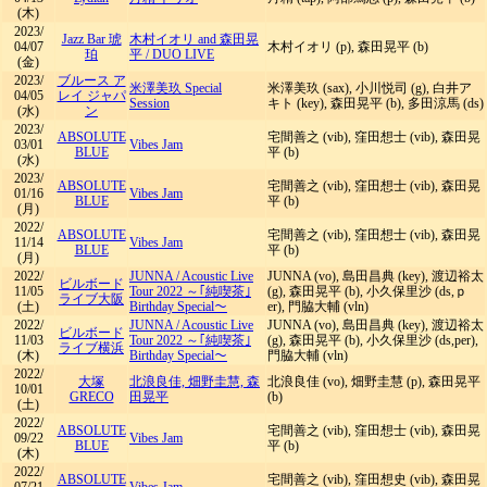
(木)
2023/
Jazz Bar 琥
木村イオリ and 森田晃
04/07
木村イオリ (p), 森田晃平 (b)
珀
平
/
DUO LIVE
(金)
2023/
ブルース ア
米澤美玖 Special
米澤美玖 (sax), 小川悦司 (g), 白井ア
04/05
レイ ジャパ
Session
キト (key), 森田晃平 (b), 多田涼馬 (ds)
(水)
ン
2023/
ABSOLUTE
宅間善之 (vib), 窪田想士 (vib), 森田晃
03/01
Vibes Jam
BLUE
平 (b)
(水)
2023/
ABSOLUTE
宅間善之 (vib), 窪田想士 (vib), 森田晃
01/16
Vibes Jam
BLUE
平 (b)
(月)
2022/
ABSOLUTE
宅間善之 (vib), 窪田想士 (vib), 森田晃
11/14
Vibes Jam
BLUE
平 (b)
(月)
2022/
JUNNA
/
Acoustic Live
JUNNA (vo), 島田昌典 (key), 渡辺裕太
ビルボード
11/05
Tour 2022 ～｢純喫茶｣
(g), 森田晃平 (b), 小久保里沙 (ds,ｐ
ライブ大阪
(土)
Birthday Special～
er), 門脇大輔 (vln)
2022/
JUNNA
/
Acoustic Live
JUNNA (vo), 島田昌典 (key), 渡辺裕太
ビルボード
11/03
Tour 2022 ～｢純喫茶｣
(g), 森田晃平 (b), 小久保里沙 (ds,per),
ライブ横浜
(木)
Birthday Special～
門脇大輔 (vln)
2022/
大塚
北浪良佳, 畑野圭慧, 森
北浪良佳 (vo), 畑野圭慧 (p), 森田晃平
10/01
GRECO
田晃平
(b)
(土)
2022/
ABSOLUTE
宅間善之 (vib), 窪田想士 (vib), 森田晃
09/22
Vibes Jam
BLUE
平 (b)
(木)
2022/
ABSOLUTE
宅間善之 (vib), 窪田想史 (vib), 森田晃