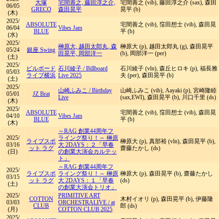
大塚
宅間善之, 藤田淳之介,
宅間善之 (vib), 藤田淳之介 (sax), 森田
06/05
GRECO
森田晃平
晃平 (b)
(木)
2025/
ABSOLUTE
宅間善之 (vib), 窪田想士 (vib), 森田晃
06/04
Vibes Jam
BLUE
平 (b)
(水)
2025/
榊原大, 越田太郎丸, 森
榊原大 (p), 越田太郎丸 (g), 森田晃平
05/24
銀座 Swing
田晃平, 岡部洋一
(b), 岡部洋一 (per)
(土)
2025/
ビルボード
石川綾子
/
Billboard
石川綾子 (vln), 森丘ヒロキ (p), 福長雅
05/03
ライブ横浜
Live 2025
夫 (per), 森田晃平 (b)
(土)
2025/
山崎ふみこ
/
Birthday
山崎ふみこ (vib), Aayaki (p), 宮崎隆睦
05/01
JZ Brat
Live
(sax,EWI), 森田晃平 (b), 川口千里 (ds)
(木)
2025/
ABSOLUTE
宅間善之 (vib), 窪田想士 (vib), 森田晃
04/10
Vibes Jam
BLUE
平 (b)
(木)
～RAG 創業44周年フ
2025/
ライング祭り！～ 榊原
ライブスポ
榊原大 (p), 真部裕 (vln), 森田晃平 (b),
03/16
大 2DAYS：２「早春
ット ラグ
齋藤たかし (ds)
(日)
の創業大演会カルテッ
ト」
～RAG 創業44周年フ
2025/
ライブスポ
ライング祭り！～ 榊原
榊原大 (p), 森田晃平 (b), 齋藤たかし
03/15
ット ラグ
大 2DAYS：１「早春
(ds)
(土)
の創業大演会トリオ」
2025/
PRIMITIVE ART
COTTON
木村イオリ (p), 森田晃平 (b), 伊藤隆
03/03
ORCHESTRALIVE
/
at
CLUB
郎 (ds)
(月)
COTTON CLUB 2025
2025/