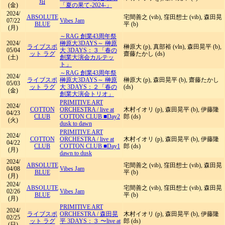
珀
(金)
「夏の果て-2024-」
2024/
ABSOLUTE
宅間善之 (vib), 窪田想士 (vib), 森田晃
07/22
Vibes Jam
BLUE
平 (b)
(月)
～RAG 創業43周年祭
2024/
榊原大3DAYS～ 榊原
ライブスポ
榊原大 (p), 真部裕 (vln), 森田晃平 (b),
05/04
大 3DAYS：３「春の
ット ラグ
齋藤たかし (ds)
(土)
創業大演会カルテッ
ト」
～RAG 創業43周年祭
2024/
ライブスポ
榊原大3DAYS～ 榊原
榊原大 (p), 森田晃平 (b), 齋藤たかし
05/03
ット ラグ
大 3DAYS：２「春の
(ds)
(金)
創業大演会トリオ」
PRIMITIVE ART
2024/
COTTON
ORCHESTRA
/
live at
木村イオリ (p), 森田晃平 (b), 伊藤隆
04/23
CLUB
COTTON CLUB ■Day2
郎 (ds)
(火)
dusk to dawn
PRIMITIVE ART
2024/
COTTON
ORCHESTRA
/
live at
木村イオリ (p), 森田晃平 (b), 伊藤隆
04/22
CLUB
COTTON CLUB ■Day1
郎 (ds)
(月)
dawn to dusk
2024/
ABSOLUTE
宅間善之 (vib), 窪田想士 (vib), 森田晃
04/08
Vibes Jam
BLUE
平 (b)
(月)
2024/
ABSOLUTE
宅間善之 (vib), 窪田想士 (vib), 森田晃
02/26
Vibes Jam
BLUE
平 (b)
(月)
PRIMITIVE ART
2024/
ライブスポ
ORCHESTRA
/
森田晃
木村イオリ (p), 森田晃平 (b), 伊藤隆
02/25
ット ラグ
平 3DAYS：３ 〜live at
郎 (ds)
(日)