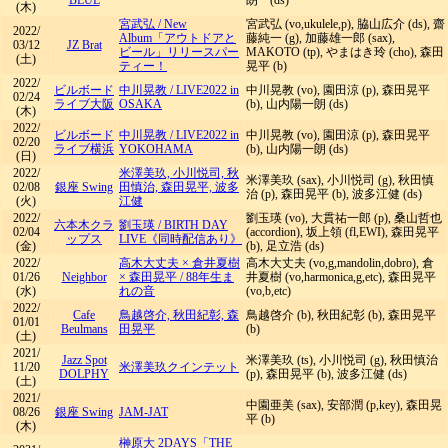
BLUE
朗 (ds)
(木)
宮武弘
/
New
宮武弘 (vo,ukulele,p), 脇山広介 (ds), 齋
2022/
Album「アウトドアと
藤純一 (g), 加藤雄一郎 (sax),
03/12
JZ Brat
ビール」リリースパー
MAKOTO (tp), やまはき玲 (cho), 森田
(土)
ティー！
晃平 (b)
2022/
ビルボード
中川晃教
/
LIVE2022 in
中川晃教 (vo), 園田涼 (p), 森田晃平
02/24
ライブ大阪
OSAKA
(b), 山内陽一朗 (ds)
(木)
2022/
ビルボード
中川晃教
/
LIVE2022 in
中川晃教 (vo), 園田涼 (p), 森田晃平
02/20
ライブ横浜
YOKOHAMA
(b), 山内陽一朗 (ds)
(日)
2022/
米澤美玖, 小川悦司, 秋
米澤美玖 (sax), 小川悦司 (g), 秋田慎
02/08
銀座 Swing
田慎治, 森田晃平, 波多
治 (p), 森田晃平 (b), 波多江健 (ds)
(火)
江健
2022/
劉玉瑛 (vo), 大貫祐一郎 (p), 桑山哲也
六本木クラ
劉玉瑛
/
BIRTH DAY
02/04
(accordion), 坂上領 (fl,EWI), 森田晃平
ップス
LIVE《同時配信あり》
(金)
(b), 足立浩 (ds)
2022/
高木大丈夫 × 倉井夏樹
高木大丈夫 (vo,g,mandolin,dobro), 倉
01/26
Neighbor
× 森田晃平
/
88年生ま
井夏樹 (vo,harmonica,g,etc), 森田晃平
(水)
れの音
(vo,b,etc)
2022/
Cafe
鳥越啓介, 秋田紀彰, 森
鳥越啓介 (b), 秋田紀彰 (b), 森田晃平
01/01
Beulmans
田晃平
(b)
(土)
2021/
Jazz Spot
米澤美玖 (ts), 小川悦司 (g), 秋田慎治
11/20
米澤美玖クインテット
DOLPHY
(p), 森田晃平 (b), 波多江健 (ds)
(土)
2021/
中園亜美 (sax), 安部潤 (p,key), 森田晃
08/26
銀座 Swing
JAM-JAT
平 (b)
(木)
榊原大 2DAYS「THE