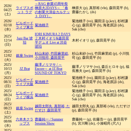
～RAG 創業45周年祭
2026/
ライブスポ
榊原大2DAYS～ 「春
榊原大 (p), 真部裕 (vln), 森田晃平 (b),
04/25
ット ラグ
の創業大演会カルテッ
齋藤たかし (ds)
(土)
ト DAY1」
2026/
菊池桃子 (vo), 園田涼 (p,key), 杉村謙
ビルボード
02/18
菊池桃子
心 (g), 森田晃平 (b), 海老原諒 (ds),
ライブ東京
(水)
Sak (cho)
IORI KIMURA 2 DAYS
2025/
Jazz Bar 琥
:2 木村イオリ&森田晃
12/14
木村イオリ (p), 森田晃平 (b)
珀
平デュオ Live at 渋谷
(日)
琥珀
2025/
杉山未紗, 竹田麻里絵,
杉山未紗 (vo), 竹田麻里絵 (p), 小川悦
12/02
銀座 Swing
小川悦司, 森田晃平
司 (g), 森田晃平 (b)
(火)
2025/
藤澤ノリマサ
/
～
藤澤ノリマサ (vo), 森丘ヒロキ (p), 福
10/13
JZ Brat
Encore～ at JZ Brat
長雅夫 (per), 森田晃平 (b)
(月)
SOUND OF TOKYO
2025/
菊池桃子 (vo), 園田涼 (p,key), 杉村謙
ビルボード
08/31
菊池桃子
心 (g), 森田晃平 (b), 海老原諒 (ds),
ライブ大阪
(日)
Sak (cho)
2025/
菊池桃子 (vo), 園田涼 (p,key), 杉村謙
ビルボード
08/24
菊池桃子
心 (g), 森田晃平 (b), 海老原諒 (ds),
ライブ横浜
(日)
Sak (cho)
2025/
越田太郎丸, 真部裕, た
越田太郎丸 (g), 真部裕 (vln), ただすけ
08/23
銀座 Swing
だすけ, 森田晃平
(p), 森田晃平 (b)
(土)
2025/
六本木クラ
齋藤純一
/
Summer
齋藤純一 (g), 佐藤浩一 (p), 森田晃平
08/06
ップス
Session Show
(b), 宮川剛 (ds), 小湊昭尚 (尺八)
(水)
2025/