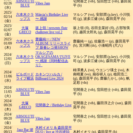
ABSOLUTE
宅間善之 (vib), 窪田想士 (vib), 森田晃
02/26
Vibes Jam
BLUE
平 (b)
(水)
2025/
六本木クラ
Márcia‘s Birthday Live
マルシア (vo), 安部潤 (p,key), 小川悦
02/14
ップス
〜 感謝
司 (g), 波多江健 (ds), 森田晃平 (b)
(金)
2025/
大塚
坂上領
/
presents flute
坂上領 (fl), 谷田圭菜好 (fl), 占部智美
02/07
GRECO
challenge live vol.2
(fl), 越田太郎丸 (g), 森田晃平 (b)
(金)
2025/
齋藤純一
/
NEW
六本木クラ
齋藤純一 (g), 佐藤浩一 (p), 森田晃平
01/09
ALBUM リリースライ
ップス
(b), 宮川剛 (ds), 小湊昭尚 (尺八)
(木)
ブ 新春レコ発SHOW
マルシアの
2024/
六本木クラ
OKAGESAMAでLIVE
マルシア (vo), 安部潤 (p,key), 小川悦
12/01
ップス
〜 感謝《同時配信あ
司 (g), 波多江健 (ds), 森田晃平 (b)
(日)
り》
柿澤勇人 (vo), ウエンツ瑛士 (vo), 木
2024/
ビルボード
カキンツハルカ
/
南晴夏 (vo), 扇谷研人 (p), 植田浩二
11/06
ライブ横浜
Billboard Live 2024
(g), 森田晃平 (b), 齋藤たかし (ds), 帆
(水)
足彩 (vln)
2024/
ABSOLUTE
宅間善之 (vib), 窪田想士 (vib), 森田晃
11/05
Vibes Jam
BLUE
平 (b)
(火)
2024/
大塚
宅間善之 (vib), 藤田淳之介 (sax), 森田
09/26
宅間善之
/
Birthday Live
GRECO
晃平 (b)
(木)
2024/
ABSOLUTE
宅間善之 (vib), 窪田想士 (vib), 森田晃
09/20
Vibes Jam
BLUE
平 (b)
(金)
2024/
木村イオリ & 森田晃平
Jazz Bar 琥
09/13
DUO
/
live at 渋谷琥珀
木村イオリ (p), 森田晃平 (b)