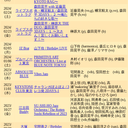
KYOTO RAG〜
森田晃平 with 近藤晃
2024/
ライブスポ
央・幡宮航太
/
森田晃
近藤晃央 (vo,g), 幡宮航太 (p,vo), 森田
02/24
ット ラグ
平 3DAYS：２ 〜俺た
晃平 (b,vo)
(土)
ちの好きな歌〜
森田晃平・榊原大 THE
2024/
DUO
/
森田晃平
ライブスポ
02/23
3DAYS：１ 〜大さ
榊原大 (p), 森田晃平 (b)
ット ラグ
(金)
ん！宜しくお願いしま
す！〜
2024/
山下伶 (harmonica), 森丘ヒロキ (p), 森
02/05
JZ Brat
山下伶
/
Birthday LIVE
田晃平 (b), 藤澤ノリマサ (vo)
(月)
2024/
PRIMITIVE ART
ブルーノー
木村イオリ (p), 森田晃平 (b), 伊藤隆
01/06
ORCHESTRA
/
Live at
ト東京
郎 (ds)
(土)
BLUE NOTE TOKYO
2023/
ABSOLUTE
宅間善之 (vib), 窪田想士 (vib), 森
12/27
Vibes Jam
BLUE
田晃平 (b)
(水)
坂上領 (fl), 帆足彩 (vln), 高
2023/
KEYSTONE
チャランガぽよぽよ
/
3
瀬”makoring”麻里子 (vo), 扇谷研人
11/01
CLUB 東京
レコ発 2DAYS-1
(p), 森田晃平 (b), 八尋洋一 (b), 齋藤た
(水)
かし (ds), 塩のやもとひろ (per)
河原真彩 (tp), 岡勇希 (as), 石田愼 (ts),
大岩和貴 (tb), 陸悠 (bs), 冨家聖香
2023/
SU-SHI-HO Jazz
江古田
(vln), 谷向佑香 (vln), 世川すみれ (vla),
10/27
Orchestra
/
The Rotten
Buddy
飯島奏人 (cello), 朝田拓馬 (g), 榊原灯
(金)
Sushi Rebellion of 2023
香 (p), 森田晃平 (b), 柿崎幸史 (ds), 窪
田想士 (vib,作編曲)
2023/
大塚
宅間善之
/
Birthday
宅間善之 (vib), 藤田淳之介 (sax), 森田