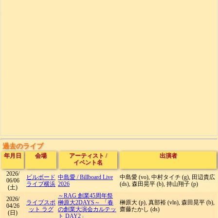
過去のライブ
年月日
会場
アーティスト
/
出演者
イベント名
2026/
ビルボード
中島愛
/
Billboard Live
中島愛 (vo), 中村タイチ (g), 田辺貴広
06/06
ライブ横浜
2026
(ds), 森田晃平 (b), 持山翔子 (p)
(土)
～RAG 創業45周年祭
2026/
ライブスポ
榊原大2DAYS～ 「春
榊原大 (p), 真部裕 (vln), 森田晃平 (b),
04/26
ット ラグ
の創業大演会カルテッ
齋藤たかし (ds)
(日)
ト DAY2」