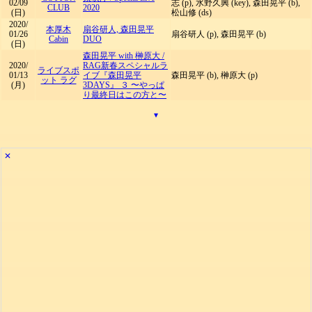
02/09
志 (p), 水野久興 (key), 森田晃平 (b),
CLUB
2020
(日)
松山修 (ds)
2020/
本厚木
扇谷研人, 森田晃平
01/26
扇谷研人 (p), 森田晃平 (b)
Cabin
DUO
(日)
森田晃平 with 榊原大
/
2020/
RAG新春スペシャルラ
ライブスポ
01/13
イブ『森田晃平
森田晃平 (b), 榊原大 (p)
ット ラグ
(月)
3DAYS』 ３ 〜やっぱ
り最終日はこの方と〜
▾
✕