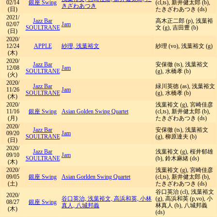
02/14
銀座 Swing
(cl,ts), 新井健太郎 (b),
きざわあつき
(日)
たきざわあつき (ds)
2021/
Jazz Bar
高木正二郎 (p), 浅葉裕
02/07
Jam
SOULTRANE
文 (g), 吉田豊 (b)
(日)
2020/
12/24
APPLE
紗理, 浅葉裕文
紗理 (vo), 浅葉裕文 (g)
(木)
2020/
Jazz Bar
安保徹 (ts), 浅葉裕文
12/08
Jam
SOULTRANE
(g), 水橋孝 (b)
(火)
2020/
Jazz Bar
緑川英徳 (as), 浅葉裕文
11/26
Jam
SOULTRANE
(g), 水橋孝 (b)
(木)
2020/
浅葉裕文 (g), 宮崎佳彦
11/16
銀座 Swing
Asian Golden Swing Quartet
(cl,ts), 新井健太郎 (b),
(月)
たきざわあつき (ds)
2020/
Jazz Bar
安保徹 (ts), 浅葉裕文
09/20
Jam
SOULTRANE
(g), 柳原達夫 (b)
(日)
2020/
Jazz Bar
浅葉裕文 (g), 桜井郁雄
09/10
Jam
SOULTRANE
(b), 鈴木麻緒 (ds)
(木)
2020/
浅葉裕文 (g), 宮崎佳彦
09/05
銀座 Swing
Asian Gorlden Swing Quartet
(cl,ts), 新井健太郎 (b),
(土)
たきざわあつき (ds)
谷口英治 (cl), 浅葉裕文
2020/
谷口英治, 浅葉裕文, 高浜和英, 小林
(g), 高浜和英 (p,vo), 小
08/27
銀座 Swing
真人, 八城邦義
林真人 (b), 八城邦義
(木)
(ds)