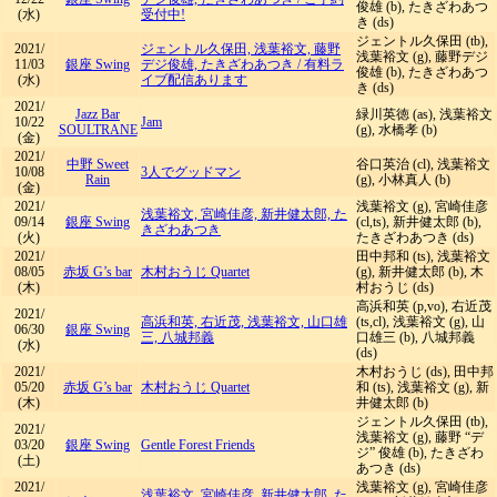
俊雄 (b), たきざわあつ
(水)
受付中!
き (ds)
ジェントル久保田 (tb),
2021/
ジェントル久保田, 浅葉裕文, 藤野
浅葉裕文 (g), 藤野デジ
11/03
銀座 Swing
デジ俊雄, たきざわあつき
/
有料ラ
俊雄 (b), たきざわあつ
(水)
イブ配信あります
き (ds)
2021/
Jazz Bar
緑川英徳 (as), 浅葉裕文
10/22
Jam
SOULTRANE
(g), 水橋孝 (b)
(金)
2021/
中野 Sweet
谷口英治 (cl), 浅葉裕文
10/08
3人でグッドマン
Rain
(g), 小林真人 (b)
(金)
2021/
浅葉裕文 (g), 宮崎佳彦
浅葉裕文, 宮崎佳彦, 新井健太郎, た
09/14
銀座 Swing
(cl,ts), 新井健太郎 (b),
きざわあつき
(火)
たきざわあつき (ds)
2021/
田中邦和 (ts), 浅葉裕文
08/05
赤坂 G’s bar
木村おうじ Quartet
(g), 新井健太郎 (b), 木
(木)
村おうじ (ds)
高浜和英 (p,vo), 右近茂
2021/
高浜和英, 右近茂, 浅葉裕文, 山口雄
(ts,cl), 浅葉裕文 (g), 山
06/30
銀座 Swing
三, 八城邦義
口雄三 (b), 八城邦義
(水)
(ds)
2021/
木村おうじ (ds), 田中邦
05/20
赤坂 G’s bar
木村おうじ Quartet
和 (ts), 浅葉裕文 (g), 新
(木)
井健太郎 (b)
ジェントル久保田 (tb),
2021/
浅葉裕文 (g), 藤野 “デ
03/20
銀座 Swing
Gentle Forest Friends
ジ” 俊雄 (b), たきざわ
(土)
あつき (ds)
2021/
浅葉裕文 (g), 宮崎佳彦
浅葉裕文, 宮崎佳彦, 新井健太郎, た