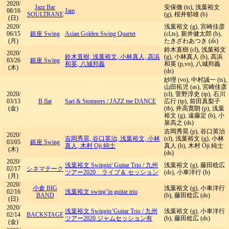
2020/
Jazz Bar
安保徹 (ts), 浅葉裕文
08/16
Jam
SOULTRANE
(g), 桜井郁雄 (b)
(日)
2020/
浅葉裕文 (g), 宮崎佳彦
06/15
銀座 Swing
Asian Golden Swing Quartet
(cl,ts), 新井健太郎 (b),
(月)
たきざわあつき (ds)
鈴木直樹 (cl), 浅葉裕文
2020/
鈴木直樹, 浅葉裕文, 小林真人, 高浜
(g), 小林真人 (b), 高浜
03/26
銀座 Swing
和英, 八城邦義
和英 (p,vo), 八城邦義
(木)
(ds)
紗理 (vo), 中村誠一 (ts),
山田拓児 (as), 宮崎佳彦
2020/
(cl), 菅野淳史 (tp), 石川
03/13
B flat
Sari & Stompers
/
JAZZ me DANCE
広行 (tp), 前田真梨子
(金)
(tb), 井高寛朗 (p), 浅葉
裕文 (g), 遠藤定 (b), 小
泉高之 (ds)
吉岡秀晃 (p), 谷口英治
2020/
吉岡秀晃, 谷口英治, 浅葉裕文, 小林
(cl), 浅葉裕文 (g), 小林
03/05
銀座 Swing
真人, 木村 Oji 純士
真人 (b), 木村 Oji 純士
(木)
(ds)
2020/
浅葉裕文 Swingin' Guitar Trio
/
九州
浅葉裕文 (g), 藤田稔広
02/17
シネマテーク
ツアー2020 ライブ＆ セッション
(ds), 小車洋行 (b)
(月)
2020/
小倉 BIG
浅葉裕文 (g), 小車洋行
02/16
浅葉裕文 swing’in guitar trio
BAND
(b), 藤田稔広 (ds)
(日)
2020/
浅葉裕文 Swingin’Guitar Trio
/
九州
浅葉裕文 (g), 小車洋行
02/14
BACKSTAGE
ツアー2020 ジャムセッション有
(b), 藤田稔広 (ds)
(金)