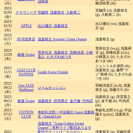
沼佑育
(月)
柳沼佑育 (ds)
2023/
宮脇惇 (cl), 浅葉裕文
02/03
クラヴィーア
宮脇惇, 浅葉裕文, 入船裕二
(g), 入船裕二 (b)
(金)
2023/
出口優日 (vo), 浅葉裕
01/31
APPLE
出口優日, 浅葉裕文
文 (g)
(火)
2023/
01/17
HUB浅草店
浅葉裕文 Swingin’ Guitar Quartet
浅葉裕文 (g)
(火)
荒井伝太 (vo,p), 浅葉裕
2022/
荒井伝太, 浅葉裕文, 宮崎佳彦, 小林
文 (g), 宮崎佳彦 (cl,ts),
12/29
銀座 Swing
真人, たきざわあつき
小林真人 (b), たきざわ
(木)
あつき (ds)
ジェントル久保田 (tb),
2022/
JAZZ CLUB
浅葉裕文 (g), 藤野”デ
11/11
Gentle Forest Friends
DAPHNE
ジ”俊雄 (b), たきざわあ
(金)
つき (ds)
2022/
Live JAZZ
羽根渕道広 (ts,fl), 浅葉
09/22
ジャムセッション
HotHouse
裕文 (g), 加藤大斗 (b)
(木)
2022/
浅葉裕文 (g), 田窪寛之
09/12
銀座 Swing
浅葉裕文, 田窪寛之, 金子健, 竹内武
(p), 金子健 (b), 竹内武
(月)
(ds)
2022/
奇妙礼太郎 (vo,g), 中込
COTTON
奇妙礼太郎 × 中込陽大 Guest 浅葉裕
07/23
陽大 (p,key), 浅葉裕文
CLUB
文
/
Special Live
(土)
(g)
浅葉裕文 "Asian Golden Swing
Quartet"
/
有料ライブ配信あります
2022/
配信チケットはこちらから↓
浅葉裕文 (g), 宮崎佳彦