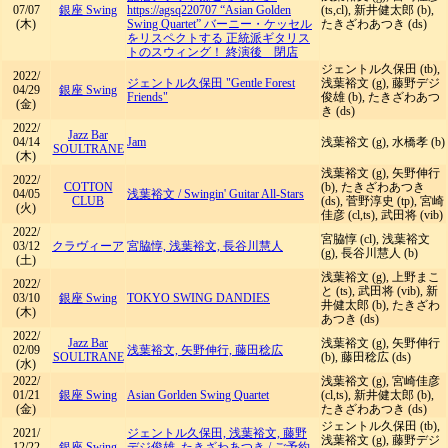
07/07
銀座 Swing
https://agsq220707 “Asian Golden
(ts,cl), 新井健太郎 (b),
(木)
Swing Quartet” バーニー・ケッセル
たきざわあつき (ds)
をリスペクトする 正統派ギタリス
トのスウィング！ 終演後 閉店
ジェントル久保田 (tb),
2022/
ジェントル久保田 "Gentle Forest
浅葉裕文 (g), 藤野デジ
04/29
銀座 Swing
Friends"
俊雄 (b), たきざわあつ
(金)
き (ds)
2022/
Jazz Bar
04/14
Jam
浅葉裕文 (g), 水橋孝 (b)
SOULTRANE
(木)
浅葉裕文 (g), 矢野伸行
2022/
COTTON
(b), たきざわあつき
04/05
浅葉裕文
/
Swingin' Guitar All-Stars
CLUB
(ds), 菅野淳史 (tp), 宮崎
(火)
佳彦 (cl,ts), 武田将 (vib)
2022/
宮脇惇 (cl), 浅葉裕文
03/12
クラヴィーア
宮脇惇, 浅葉裕文, 長谷川慧人
(g), 長谷川慧人 (b)
(土)
浅葉裕文 (g), 上野まこ
2022/
と (ts), 武田将 (vib), 新
03/10
銀座 Swing
TOKYO SWING DANDIES
井健太郎 (b), たきざわ
(木)
あつき (ds)
2022/
Jazz Bar
浅葉裕文 (g), 矢野伸行
02/09
浅葉裕文, 矢野伸行, 藤田稔広
SOULTRANE
(b), 藤田稔広 (ds)
(水)
2022/
浅葉裕文 (g), 宮崎佳彦
01/21
銀座 Swing
Asian Gorlden Swing Quartet
(cl,ts), 新井健太郎 (b),
(金)
たきざわあつき (ds)
ジェントル久保田 (tb),
2021/
ジェントル久保田, 浅葉裕文, 藤野
浅葉裕文 (g), 藤野デジ
12/22
銀座 Swing
デジ俊雄, たきざわあつき
/
ご予約