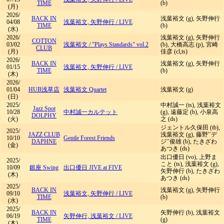
TIME
(b)
(月)
2026/
BACK IN
浅葉裕文 (g), 矢野伸行
04/08
浅葉裕文, 矢野伸行
/
LIVE
TIME
(b)
(水)
2026/
浅葉裕文 (g), 矢野伸行
COTTON
03/02
浅葉裕文
/
"Plays Standards" vol.2
(b), 大橋高志 (p), 宮崎
CLUB
(月)
佳彦 (cl,ts)
2026/
BACK IN
浅葉裕文 (g), 矢野伸行
01/15
浅葉裕文, 矢野伸行
/
LIVE
TIME
(b)
(木)
2026/
01/04
HUB浅草店
浅葉裕文 Quartet
浅葉裕文 (g)
(日)
2025/
中村誠一 (ts), 浅葉裕文
Jazz Spot
10/28
中村誠一カルテット
(g), 遠藤定 (b), 小泉高
DOLPHY
(火)
之 (ds)
ジェントル久保田 (tb),
2025/
JAZZ CLUB
浅葉裕文 (g), 藤野′′デ
10/10
Gentle Forest Friends
DAPHNE
ジ′′俊雄 (b), たきざわ
(金)
あつき (ds)
出口優日 (vo), 上野ま
2025/
こと (ts), 浅葉裕文 (g),
10/09
銀座 Swing
出口優日 JIVE at FIVE
矢野伸行 (b), たきざわ
(木)
あつき (ds)
2025/
BACK IN
浅葉裕文 (g), 矢野伸行
09/10
浅葉裕文, 矢野伸行
/
LIVE
TIME
(b)
(水)
2025/
BACK IN
矢野伸行 (b), 浅葉裕文
06/19
矢野伸行, 浅葉裕文
/
LIVE
TIME
(g)
(木)