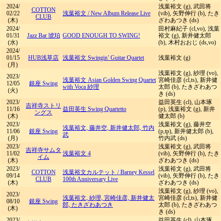
2024/
浅葉裕文 (g), 武田将
COTTON
02/22
浅葉裕文
/
New Album Release Live
(vib), 矢野伸行 (b), たき
CLUB
(木)
ざわあつき (ds)
2024/
田村麻紀子 (cl,vo), 浅葉
01/31
Jazz Bar 琥珀
GOOD ENOUGH TO SWING!
裕文 (g), 新井健太郎
(水)
(b), 木村おおじ (ds,vo)
2024/
01/15
HUB浅草店
浅葉裕文 Swingin’ Guitar Quartet
浅葉裕文 (g)
(月)
浅葉裕文 (g), 紗理 (vo),
2023/
浅葉裕文 Asian Golden Swing Quartet
宮崎佳彦 (cl,ts), 新井健
12/05
銀座 Swing
with Voca 紗理
太郎 (b), たきざわあつ
(火)
き (ds)
2023/
益田英生 (cl), 山本琢
吉祥寺ストリ
11/16
益田英生 Swing Quartetto
(p), 浅葉裕文 (g), 新井
ングス
(木)
健太郎 (b)
2023/
浅葉裕文 (g), 藤井空
浅葉裕文, 藤井空, 新井健太郎, 竹内
11/06
銀座 Swing
(p,tp), 新井健太郎 (b),
武
(月)
竹内武 (ds)
2023/
浅葉裕文 (g), 武田将
吉祥寺サムタ
11/02
浅葉裕文 4
(vib), 矢野伸行 (b), たき
イム
(木)
ざわあつき (ds)
2023/
浅葉裕文 (g), 武田将
COTTON
浅葉裕文カルテット
/
Barney Kessel
09/14
(vib), 矢野伸行 (b), たき
CLUB
100th Anniversary Live
(木)
ざわあつき (ds)
浅葉裕文 (g), 紗理 (vo),
2023/
浅葉裕文, 紗理, 宮崎佳彦, 新井健太
宮崎佳彦 (cl,ts), 新井健
08/10
銀座 Swing
郎, たきざわあつき
太郎 (b), たきざわあつ
(木)
き (ds)
2023/
益田英生 (cl), 山本琢