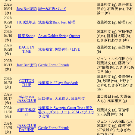
2025/
浅葉裕文 (g), 新井健太
06/04
Jazz Bar 琥珀
誠一&右近バンド
郎 (b), 右近茂 (ts), 中村
(水)
誠一 (ts)
2025/
05/28
HUB浅草店
浅葉裕文Band feat. 紗理
浅葉裕文 (g), 紗理 (vo)
(水)
2025/
浅葉裕文 (g), 宮崎佳彦
04/10
銀座 Swing
Asian Golden Swing Quartet
(cl,ts), 新井健太郎 (b),
(木)
たきざわあつき (ds)
2025/
BACK IN
浅葉裕文 (g), 矢野伸行
03/28
浅葉裕文, 矢野伸行
/
LIVE
TIME
(b)
(金)
ジェントル久保田 (tb),
2025/
浅葉裕文 (g), 藤野“デ
03/13
Jazz Bar 琥珀
Gentle Forest Friends
ジ”俊雄 (b), たきざわあ
(木)
つき (ds)
浅葉裕文 (g), 矢野伸行
2025/
COTTON
(b), 紗理 (vo), 上野まこ
01/28
浅葉裕文
/
Plays Standards
CLUB
と (ts), たきざわあつき
(火)
(ds)
2025/
eighty one
出口優日 (vo), 大原保
01/17
出口優日, 大原保人, 浅葉裕文
JAZZ CLUB
人 (p), 浅葉裕文 (g)
(金)
2024/
浅葉裕文 Swingin' Guitar Trio
/
阿佐
細田工務店
浅葉裕文 (g), 宮脇惇
11/26
谷ジャズストリート 2024 パブリッ
2F
(cl), 矢野伸行 (b)
(火)
ク会場
ジェントル久保田 (tb),
2024/
JAZZ CLUB
浅葉裕文 (g), 藤野′′デ
10/29
Gentle Forest Friends
DAPHNE
ジ′′俊雄 (b), たきざわ
(火)
あつき (ds)