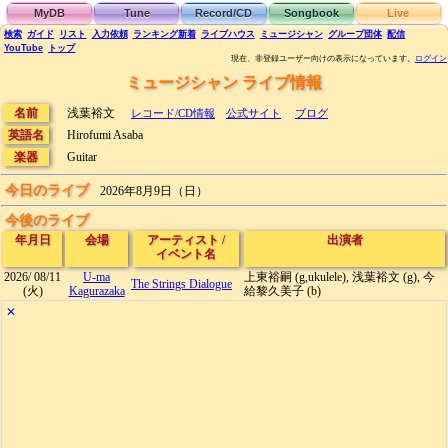
MyDB
Tune
Record/CD
Songbook
Live
検索
ガイド
リスト
入力依頼
ランキング
新着
ライブハウス
ミュージシャン
グループ団体
配信
YouTube
トップ
現在、非登録ユーザー向けの表示になっています。
ログイン
ミュージシャン ライブ情報
名前
浅葉裕文
レコード/CD情報
公式サイト
ブログ
英語名
Hirofumi Asaba
楽器
Guitar
今日のライブ
2026年8月9日（日）
今後のライブ
年月日
会場
アーティスト
/
出演者
イベント名
2026/
08/11
U-ma
上東裕嗣 (g,ukulele), 浅葉裕文 (g), 今
The Strings Dialogue
(火)
Kagurazaka
給黎久美子 (b)
✕