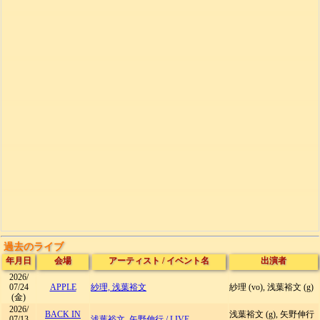
過去のライブ
年月日
会場
アーティスト
/
イベント名
出演者
2026/
07/24
APPLE
紗理, 浅葉裕文
紗理 (vo), 浅葉裕文 (g)
(金)
2026/
BACK IN
浅葉裕文 (g), 矢野伸行
07/13
浅葉裕文, 矢野伸行
/
LIVE