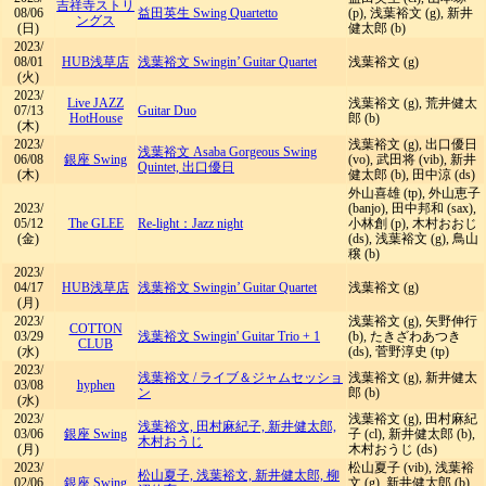
吉祥寺ストリ
08/06
益田英生 Swing Quartetto
(p), 浅葉裕文 (g), 新井
ングス
(日)
健太郎 (b)
2023/
08/01
HUB浅草店
浅葉裕文 Swingin’ Guitar Quartet
浅葉裕文 (g)
(火)
2023/
Live JAZZ
浅葉裕文 (g), 荒井健太
07/13
Guitar Duo
HotHouse
郎 (b)
(木)
2023/
浅葉裕文 (g), 出口優日
浅葉裕文 Asaba Gorgeous Swing
06/08
銀座 Swing
(vo), 武田将 (vib), 新井
Quintet, 出口優日
(木)
健太郎 (b), 田中涼 (ds)
外山喜雄 (tp), 外山恵子
2023/
(banjo), 田中邦和 (sax),
05/12
The GLEE
Re-light：Jazz night
小林創 (p), 木村おおじ
(金)
(ds), 浅葉裕文 (g), 鳥山
穣 (b)
2023/
04/17
HUB浅草店
浅葉裕文 Swingin’ Guitar Quartet
浅葉裕文 (g)
(月)
2023/
浅葉裕文 (g), 矢野伸行
COTTON
03/29
浅葉裕文 Swingin' Guitar Trio + 1
(b), たきざわあつき
CLUB
(水)
(ds), 菅野淳史 (tp)
2023/
浅葉裕文
/
ライブ＆ジャムセッショ
浅葉裕文 (g), 新井健太
03/08
hyphen
ン
郎 (b)
(水)
2023/
浅葉裕文 (g), 田村麻紀
浅葉裕文, 田村麻紀子, 新井健太郎,
03/06
銀座 Swing
子 (cl), 新井健太郎 (b),
木村おうじ
(月)
木村おうじ (ds)
2023/
松山夏子 (vib), 浅葉裕
松山夏子, 浅葉裕文, 新井健太郎, 柳
02/06
銀座 Swing
文 (g), 新井健太郎 (b),