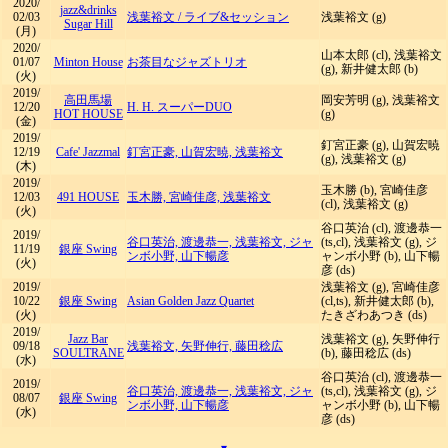
2020/
jazz&drinks
02/03
浅葉裕文
/
ライブ&セッション
浅葉裕文 (g)
Sugar Hill
(月)
2020/
山本太郎 (cl), 浅葉裕文
01/07
Minton House
お茶目なジャズトリオ
(g), 新井健太郎 (b)
(火)
2019/
高田馬場
岡安芳明 (g), 浅葉裕文
12/20
H. H. スーパーDUO
HOT HOUSE
(g)
(金)
2019/
釘宮正豪 (g), 山賀宏暁
12/19
Cafe' Jazzmal
釘宮正豪, 山賀宏暁, 浅葉裕文
(g), 浅葉裕文 (g)
(木)
2019/
玉木勝 (b), 宮崎佳彦
12/03
491 HOUSE
玉木勝, 宮崎佳彦, 浅葉裕文
(cl), 浅葉裕文 (g)
(火)
谷口英治 (cl), 渡邊恭一
2019/
谷口英治, 渡邊恭一, 浅葉裕文, ジャ
(ts,cl), 浅葉裕文 (g), ジ
11/19
銀座 Swing
ンボ小野, 山下暢彦
ャンボ小野 (b), 山下暢
(火)
彦 (ds)
2019/
浅葉裕文 (g), 宮崎佳彦
10/22
銀座 Swing
Asian Golden Jazz Quartet
(cl,ts), 新井健太郎 (b),
(火)
たきざわあつき (ds)
2019/
Jazz Bar
浅葉裕文 (g), 矢野伸行
09/18
浅葉裕文, 矢野伸行, 藤田稔広
SOULTRANE
(b), 藤田稔広 (ds)
(水)
谷口英治 (cl), 渡邊恭一
2019/
谷口英治, 渡邊恭一, 浅葉裕文, ジャ
(ts,cl), 浅葉裕文 (g), ジ
08/07
銀座 Swing
ンボ小野, 山下暢彦
ャンボ小野 (b), 山下暢
(水)
彦 (ds)
▾