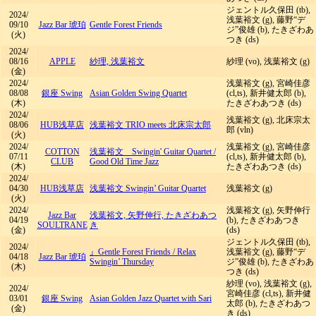
ジェントル久保田 (tb),
2024/
浅葉裕文 (g), 藤野“デ
09/10
Jazz Bar 琥珀
Gentle Forest Friends
ジ”俊雄 (b), たきざわあ
(火)
つき (ds)
2024/
08/16
APPLE
紗理, 浅葉裕文
紗理 (vo), 浅葉裕文 (g)
(金)
2024/
浅葉裕文 (g), 宮崎佳彦
08/08
銀座 Swing
Asian Golden Swing Quartet
(cl,ts), 新井健太郎 (b),
(木)
たきざわあつき (ds)
2024/
浅葉裕文 (g), 北床宗太
08/06
HUB浅草店
浅葉裕文 TRIO meets 北床宗太郎
郎 (vln)
(火)
2024/
浅葉裕文 (g), 宮崎佳彦
COTTON
浅葉裕文 Swingin' Guitar Quartet
/
07/11
(cl,ts), 新井健太郎 (b),
CLUB
Good Old Time Jazz
(木)
たきざわあつき (ds)
2024/
04/30
HUB浅草店
浅葉裕文 Swingin’ Guitar Quartet
浅葉裕文 (g)
(火)
2024/
浅葉裕文 (g), 矢野伸行
Jazz Bar
浅葉裕文, 矢野伸行, たきざわあつ
04/19
(b), たきざわあつき
SOULTRANE
き
(金)
(ds)
ジェントル久保田 (tb),
2024/
』Gentle Forest Friends
/
Relax
浅葉裕文 (g), 藤野“デ
04/18
Jazz Bar 琥珀
Swingin’ Thursday
ジ”俊雄 (b), たきざわあ
(木)
つき (ds)
紗理 (vo), 浅葉裕文 (g),
2024/
宮崎佳彦 (cl,ts), 新井健
03/01
銀座 Swing
Asian Golden Jazz Quartet with Sari
太郎 (b), たきざわあつ
(金)
き (ds)