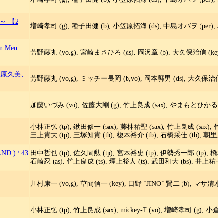
E～ 【2
増崎孝司 (g), 種子田健 (b), 小笠原拓海 (ds), 中島オバヲ (per), 
n Men
芳野藤丸 (vo,g), 宮崎まさひろ (ds), 岡沢章 (b), 大久保治信 (key)
, 原久美、
芳野藤丸 (vo,g), ミッチー長岡 (b,vo), 岡本郭男 (ds), 大久保治信 (ke
加藤いづみ (vo), 佐藤大剛 (g), 竹上良成 (sax), やまもとひかる (
小林正弘 (tp), 鍬田修一 (sax), 藤林祐聖 (sax), 竹上良成 (sax), 竹
三上貴大 (tp), 三塚知貴 (tb), 榎本裕介 (tb), 石橋采佳 (tb), 朝里勝
ND )
/
43
田中哲也 (tp), 佐久間勲 (tp), 宮本裕史 (tp), 伊勢秀一郎 (tp), 橋本
石崎忍 (as), 竹上良成 (ts), 煙上裕人 (ts), 武田和大 (bs), 井上祐一
ブ
川村康一 (vo,g), 草間信一 (key), 日野 “JINO” 賢二 (b), マサ清水 (g),
小林正弘 (tp), 竹上良成 (sax), mickey-T (vo), 増崎孝司 (g), 小