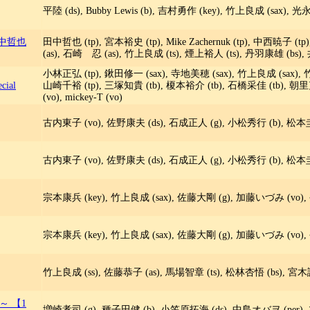
平陸 (ds), Bubby Lewis (b), 吉村勇作 (key), 竹上良成 (sax),
d 田中哲也
田中哲也 (tp), 宮本裕史 (tp), Mike Zachernuk (tp), 中西暁子 (
(as), 石崎 忍 (as), 竹上良成 (ts), 煙上裕人 (ts), 丹羽康雄 (bs)
小林正弘 (tp), 鍬田修一 (sax), 寺地美穂 (sax), 竹上良成 (sax), 竹
cial
山崎千裕 (tp), 三塚知貴 (tb), 榎本裕介 (tb), 石橋采佳 (tb), 朝里
(vo), mickey-T (vo)
古内東子 (vo), 佐野康夫 (ds), 石成正人 (g), 小松秀行 (b), 松本圭
古内東子 (vo), 佐野康夫 (ds), 石成正人 (g), 小松秀行 (b), 松本圭
宗本康兵 (key), 竹上良成 (sax), 佐藤大剛 (g), 加藤いづみ (vo
宗本康兵 (key), 竹上良成 (sax), 佐藤大剛 (g), 加藤いづみ (vo
竹上良成 (ss), 佐藤恭子 (as), 馬場智章 (ts), 松林杏悟 (bs), 宮木謙介
E～ 【1
増崎孝司 (g), 種子田健 (b), 小笠原拓海 (ds), 中島オバヲ (per), 