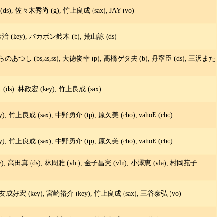
s), 佐々木秀尚 (g), 竹上良成 (sax), JAY (vo)
治 (key), バカボン鈴木 (b), 荒山諒 (ds)
ずらのあつし (bs,as,ss), 大徳俊幸 (p), 高橋ゲタ夫 (b), 丹寧臣 (ds), 三沢また
s), 林政宏 (key), 竹上良成 (sax)
竹上良成 (sax), 中野勇介 (tp), 原久美 (cho), vahoE (cho)
竹上良成 (sax), 中野勇介 (tp), 原久美 (cho), vahoE (cho)
), 高田真 (ds), 林周雅 (vln), 金子昌憲 (vln), 小澤恵 (vla), 村岡苑子
友成好宏 (key), 宮崎裕介 (key), 竹上良成 (sax), 三谷泰弘 (vo)