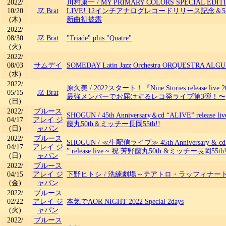
2022/
川村康一
/
MY PRIMARY COLORS SPECIAL EDIT
10/20
JZ Brat
LIVE! 12インチアナログレコードリリース記念＆
(木)
新曲初披露
2022/
08/30
JZ Brat
"Triade" plus "Quatre"
(火)
2022/
08/03
サムデイ
SOMEDAY Latin Jazz Orchestra ORQUESTRA ALG
(水)
2022/
原久美
/
2022スタート！『Nine Stories release live
05/15
JZ Brat
最強メンバーでお届けするレコ発ライブ第3弾！〜
(日)
2022/
ブルース
SHOGUN
/
45th Anniversary＆cd “ALIVE” release 
04/17
アレイ ジ
藤丸50th＆ミッチー長岡55th!!
(日)
ャパン
2022/
ブルース
SHOGUN
/
≪生配信ライブ≫ 45th Anniversary & cd
04/17
アレイ ジ
” release live ~ 祝 芳野藤丸50th &ミッチー長岡55th!
(日)
ャパン
2022/
ブルース
04/15
アレイ ジ
下野ヒトシ
/
洗練劇場～テアトロ・ラッフィナー
(金)
ャパン
2022/
ブルース
02/22
アレイ ジ
本気でAOR NIGHT 2022 Special 2days
(火)
ャパン
2022/
ブルース