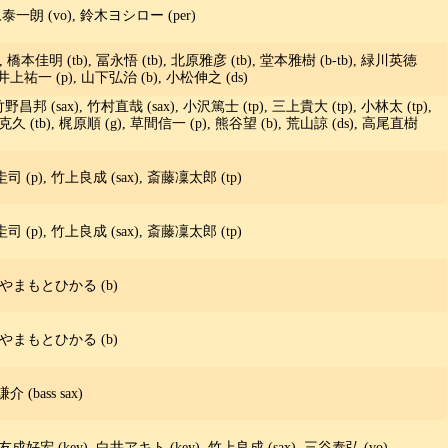
 光永泰一朗 (vo), 鈴木ヨシロー (per)
tp), 橋本佳明 (tb), 冨永悟 (tb), 北原雅彦 (tb), 堂本雅樹 (b-tb), 緑川英徳
, 井上祐一 (p), 山下弘治 (b), 小松伸之 (ds)
野昌邦 (sax), 竹村直哉 (sax), 小沢篤士 (tp), 三上貴大 (tp), 小林太 (tp),
克久 (tb), 梶原順 (g), 草間信一 (p), 熊谷望 (b), 荒山諒 (ds), 高尾直樹
司 (p), 竹上良成 (sax), 斎藤凜太郎 (tp)
司 (p), 竹上良成 (sax), 斎藤凜太郎 (tp)
), やまもとひかる (b)
), やまもとひかる (b)
 (bass sax)
友成好宏 (key), 白井アキト (key), 竹上良成 (sax), 三谷泰弘 (vo)