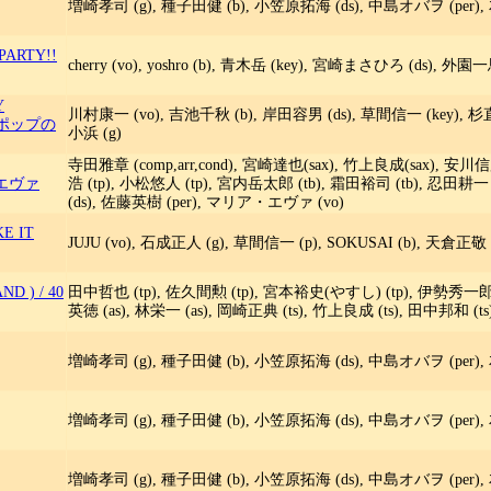
増崎孝司 (g), 種子田健 (b), 小笠原拓海 (ds), 中島オバヲ (per), 
PARTY!!
cherry (vo), yoshro (b), 青木岳 (key), 宮崎まさひろ (ds), 外園
Y
川村康一 (vo), 吉池千秋 (b), 岸田容男 (ds), 草間信一 (key), 杉直樹 (
ィポップの
小浜 (g)
寺田雅章 (comp,arr,cond), 宮崎達也(sax), 竹上良成(sax), 安川信
ア・エヴァ
浩 (tp), 小松悠人 (tp), 宮内岳太郎 (tb), 霜田裕司 (tb), 忍田耕一
(ds), 佐藤英樹 (per), マリア・エヴァ (vo)
E IT
JUJU (vo), 石成正人 (g), 草間信一 (p), SOKUSAI (b), 天倉正敬 
ND )
/
40
田中哲也 (tp), 佐久間勲 (tp), 宮本裕史(やすし) (tp), 伊勢秀一郎 (t
英徳 (as), 林栄一 (as), 岡崎正典 (ts), 竹上良成 (ts), 田中邦和 (
増崎孝司 (g), 種子田健 (b), 小笠原拓海 (ds), 中島オバヲ (per), 
増崎孝司 (g), 種子田健 (b), 小笠原拓海 (ds), 中島オバヲ (per), 
増崎孝司 (g), 種子田健 (b), 小笠原拓海 (ds), 中島オバヲ (per), 