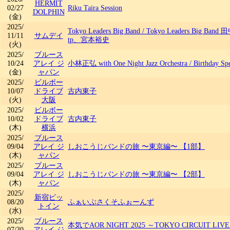
HERMIT
02/27
Riku Taira Session
DOLPHIN
(金)
2025/
Tokyo Leaders Big Band
/
Tokyo Leaders Big Ban
11/11
サムデイ
tp、宮本裕史
(火)
2025/
ブルース
10/24
アレイ ジ
小林正弘 with One Night Jazz Orchestra
/
Birthday Spe
(金)
ャパン
2025/
ビルボー
10/07
ドライブ
古内東子
(火)
大阪
2025/
ビルボー
10/02
ドライブ
古内東子
(木)
横浜
2025/
ブルース
09/04
アレイ ジ
しおこうじバンドの旅 〜東京編〜 【1部】
(木)
ャパン
2025/
ブルース
09/04
アレイ ジ
しおこうじバンドの旅 〜東京編〜 【2部】
(木)
ャパン
2025/
新宿ピッ
08/20
ふぁいぶさくそふぉーんず
トイン
(水)
2025/
ブルース
本気でAOR NIGHT 2025 ～TOKYO CIRCUIT LIV
07/30
アレイ ジ