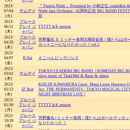
(火)
ャパン
2023/
『 Fusion Night 』Presented by 小林正弘 condc&tp &
07/04
サムデイ
Night Jazz Orchestra
/
42周年記念 BIG BAND FEST
(火)
目
2023/
ブルース
06/22
アレイ ジ
TTTTT＆K session
(木)
ャパン
2023/
ブルース
芳野藤丸 X ミッチー長岡X濱田金吾
/
僕たちはポ
04/20
アレイ ジ
カットニーになりたかった！vol.2
(木)
ャパン
2023/
04/07
B flat
えこべんビッグバンド
(金)
2023/
TOKYO LEADERS BIG BAND（SOMEDAY BIG 
03/02
サムデイ
plays music of Thad/Mel & Basie & others
(木)
2023/
KOICHI KAWAMURA Guest: Mana Leone Hasgawa O
02/22
JZ Brat
Act: THE PERMANENTS
/
TOKYO MAGICAL CIT
(水)
NIGHT BIRTHDAY LIVE !
2023/
ブルース
01/30
アレイ ジ
TTTTT＆K session
(月)
ャパン
2022/
ブルース
芳野藤丸×ミッチー長岡
/
僕たちはポールマッカッ
10/28
アレイ ジ
なりたかった！
(金)
ャパン