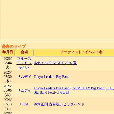
過去のライブ
年月日
会場
アーティスト
/
イベント名
2026/
ブルース
08/04
アレイ ジ
本気でAOR NIGHT 2026 夏
(火)
ャパン
2026/
07/30
サムデイ
Tokyo Leaders Big Band
(木)
2026/
Tokyo Leaders Big Band ( SOMEDAY Big Band )
/
4
05/06
サムデイ
Big Band Festival 6日目
(水)
2026/
03/13
B flat
鈴木正則 古希祝いビッグバンド
(金)
2026/