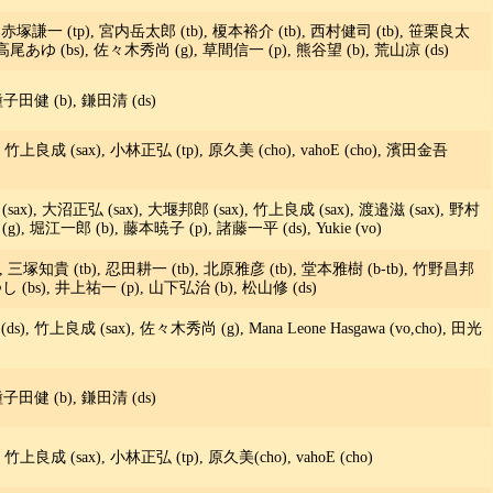
), 赤塚謙一 (tp), 宮内岳太郎 (tb), 榎本裕介 (tb), 西村健司 (tb), 笹栗良太
, 高尾あゆ (bs), 佐々木秀尚 (g), 草間信一 (p), 熊谷望 (b), 荒山凉 (ds)
種子田健 (b), 鎌田清 (ds)
竹上良成 (sax), 小林正弘 (tp), 原久美 (cho), vahoE (cho), 濱田金吾
sax), 大沼正弘 (sax), 大堰邦郎 (sax), 竹上良成 (sax), 渡邉滋 (sax), 野村
g), 堀江一郎 (b), 藤本暁子 (p), 諸藤一平 (ds), Yukie (vo)
tp), 三塚知貴 (tb), 忍田耕一 (tb), 北原雅彦 (tb), 堂本雅樹 (b-tb), 竹野昌邦
のあつし (bs), 井上祐一 (p), 山下弘治 (b), 松山修 (ds)
), 竹上良成 (sax), 佐々木秀尚 (g), Mana Leone Hasgawa (vo,cho), 田光
種子田健 (b), 鎌田清 (ds)
上良成 (sax), 小林正弘 (tp), 原久美(cho), vahoE (cho)