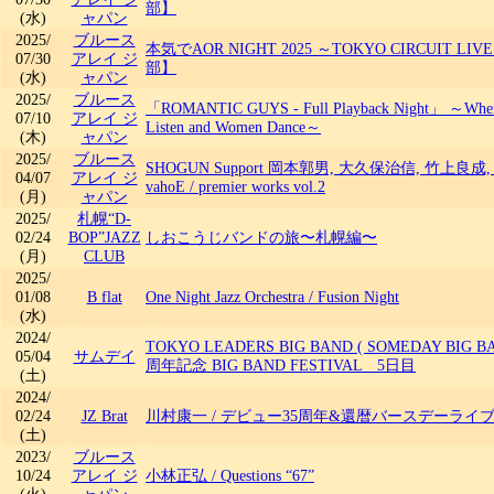
部】
(水)
ャパン
2025/
ブルース
本気でAOR NIGHT 2025 ～TOKYO CIRCUIT LIV
07/30
アレイ ジ
部】
(水)
ャパン
2025/
ブルース
「ROMANTIC GUYS - Full Playback Night」 ～Whe
07/10
アレイ ジ
Listen and Women Dance～
(木)
ャパン
2025/
ブルース
SHOGUN Support 岡本郭男, 大久保治信, 竹上良成
04/07
アレイ ジ
vahoE
/
premier works vol.2
(月)
ャパン
2025/
札幌“D-
02/24
BOP”JAZZ
しおこうじバンドの旅〜札幌編〜
(月)
CLUB
2025/
01/08
B flat
One Night Jazz Orchestra
/
Fusion Night
(水)
2024/
TOKYO LEADERS BIG BAND ( SOMEDAY BIG BA
05/04
サムデイ
周年記念 BIG BAND FESTIVAL 5日目
(土)
2024/
02/24
JZ Brat
川村康一
/
デビュー35周年&還暦バースデーライ
(土)
2023/
ブルース
10/24
アレイ ジ
小林正弘
/
Questions “67”