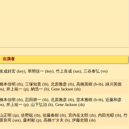
出演者
友成好宏 (key), 草間信一 (key), 竹上良成 (sax), 三谷泰弘 (vo)
p), 橋本佳明 (tb), 三塚知貴 (tb), 北原雅彦 (tb), 高橋英樹 (b-tb), 緑川英徳
s), 井上祐一 (p), 納浩一 (b), Gene Jackson (ds)
p), 橋本佳明 (tb), 忍田耕一 (tb), 北原雅彦 (tb), 堂本雅樹 (b-tb), 近藤和彦
bs), 井上祐一 (p), 山下弘治 (b), Gene Jackson (ds)
正明 (tp), 佐野聡 (tb), 佐藤春樹 (tb), 宮内岳太郎 (tb), 内田光昭 (tb), 竹
庵原良司 (sax), 森村献 (p), 高橋ゲタ夫 (b), 伊藤史朗 (ds)