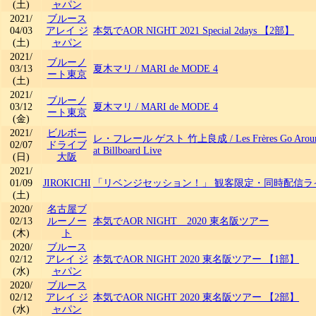
(土)
ャパン
2021/
ブルース
04/03
アレイ ジ
本気でAOR NIGHT 2021 Special 2days 【2部】
(土)
ャパン
2021/
ブルーノ
03/13
夏木マリ
/
MARI de MODE 4
ート東京
(土)
2021/
ブルーノ
03/12
夏木マリ
/
MARI de MODE 4
ート東京
(金)
2021/
ビルボー
レ・フレール ゲスト 竹上良成
/
Les Frères Go Aro
02/07
ドライブ
at Billboard Live
(日)
大阪
2021/
01/09
JIROKICHI
「リベンジセッション！」 観客限定・同時配信ラ
(土)
2020/
名古屋ブ
02/13
ルーノー
本気でAOR NIGHT 2020 東名阪ツアー
(木)
ト
2020/
ブルース
02/12
アレイ ジ
本気でAOR NIGHT 2020 東名阪ツアー 【1部】
(水)
ャパン
2020/
ブルース
02/12
アレイ ジ
本気でAOR NIGHT 2020 東名阪ツアー 【2部】
(水)
ャパン