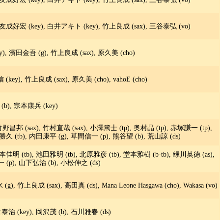
友成好宏 (key), 白井アキト (key), 竹上良成 (sax), 三谷泰弘 (vo)
, 濱田金吾 (g), 竹上良成 (sax), 原久美 (cho)
y), 竹上良成 (sax), 原久美 (cho), vahoE (cho)
b), 宗本康兵 (key)
野昌邦 (sax), 竹村直哉 (sax), 小澤篤士 (tp), 奥村晶 (tp), 赤塚謙一 (tp),
久 (tb), 内田康平 (g), 草間信一 (p), 熊谷望 (b), 荒山諒 (ds)
佳明 (tb), 池田雅明 (tb), 北原雅彦 (tb), 堂本雅樹 (b-tb), 緑川英徳 (as),
 (p), 山下弘治 (b), 小松伸之 (ds)
 竹上良成 (sax), 高田真 (ds), Mana Leone Hasgawa (cho), Wakasa (vo)
倉泰治 (key), 岡沢茂 (b), 石川雅春 (ds)