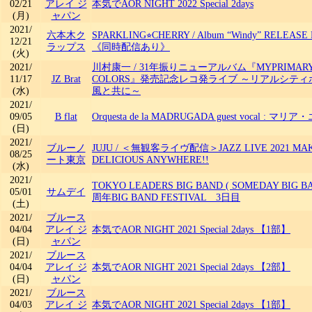
02/21
アレイ ジ
本気でAOR NIGHT 2022 Special 2days
(月)
ャパン
2021/
六本木ク
SPARKLING⭐︎CHERRY
/
Album “Windy” RELEASE 
12/21
ラップス
《同時配信あり》
(火)
2021/
川村康一
/
31年振りニューアルバム『MYPRIMAR
11/17
JZ Brat
COLORS』発売記念レコ発ライブ ～リアルシテ
(水)
風と共に～
2021/
09/05
B flat
Orquesta de la MADRUGADA guest vocal : マリ
(日)
2021/
ブルーノ
JUJU
/
＜無観客ライヴ配信＞JAZZ LIVE 2021 MAK
08/25
ート東京
DELICIOUS ANYWHERE!!
(水)
2021/
TOKYO LEADERS BIG BAND ( SOMEDAY BIG BA
05/01
サムデイ
周年BIG BAND FESTIVAL 3日目
(土)
2021/
ブルース
04/04
アレイ ジ
本気でAOR NIGHT 2021 Special 2days 【1部】
(日)
ャパン
2021/
ブルース
04/04
アレイ ジ
本気でAOR NIGHT 2021 Special 2days 【2部】
(日)
ャパン
2021/
ブルース
04/03
アレイ ジ
本気でAOR NIGHT 2021 Special 2days 【1部】