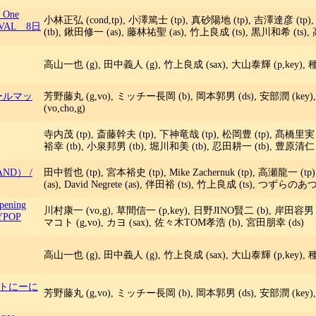
 One
小林正弘 (cond,tp), 小澤篤士 (tp), 真砂陽地 (tp), 吉澤達彦 (tp
IVAL 8日
(tb), 鍬田修一 (as), 藤林祐聖 (as), 竹上良成 (ts), 黒川和希 (ts)
高山一也 (g), 田中義人 (g), 竹上良成 (sax), 大山泰輝 (p,key), 
ールマッ
芳野藤丸 (g,vo), ミッチー長岡 (b), 岡本郭男 (ds), 安部潤 (key), 
(vo,cho,g)
寺内茂 (tp), 斎藤幹夫 (tp), 下神竜哉 (tp), 松岡豊 (tp), 髙橋里実 (
裕幸 (tb), 小泉邦男 (tb), 堀川和美 (tb), 忍田耕一 (tb), 豊原清仁 (
BAND）
/
田中哲也 (tp), 宮本裕史 (tp), Mike Zachernuk (tp), 高瀬龍一 (
(as), David Negrete (as), 伴田裕 (ts), 竹上良成 (ts), つずら
pening
川村康一 (vo,g), 草間信一 (p,key), 日野JINO賢二 (b), 岸田容男 (ds
YPOP
マコト (g,vo), カヨ (sax), 佐々木TOM孝浩 (b), 宮田朋幸 (ds)
高山一也 (g), 田中義人 (g), 竹上良成 (sax), 大山泰輝 (p,key), 
トにーに
芳野藤丸 (g,vo), ミッチー長岡 (b), 岡本郭男 (ds), 安部潤 (key), 竹