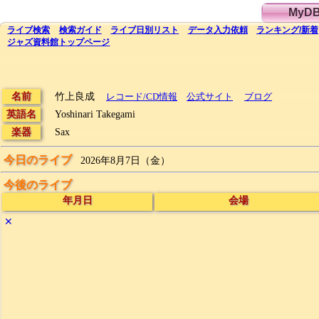
MyD
ライブ
検索
検索
ガイド
ライブ日別
リスト
データ
入力依頼
ランキング
/
新着
ジャズ資料館
トップ
ページ
名前
竹上良成
レコード/CD情報
公式サイト
ブログ
英語名
Yoshinari Takegami
楽器
Sax
今日のライブ
2026年8月7日（金）
今後のライブ
年月日
会場
✕