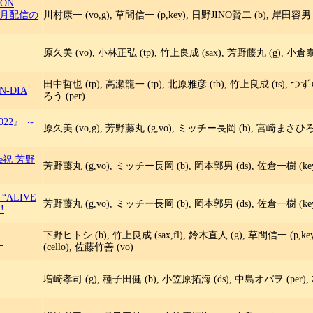
ION
5月配信の
川村康一 (vo,g), 草間信一 (p,key), 日野JINO賢二 (b), 岸田容男 (d
原久美 (vo), 小林正弘 (tp), 竹上良成 (sax), 芳野藤丸 (g), 小倉泰
田中哲也 (tp), 高瀬龍一 (tp), 北原雅彦 (tb), 竹上良成 (ts), つ
UN-DIA
ろう (per)
 2022』 ～
原久美 (vo,g), 芳野藤丸 (g,vo), ミッチー長岡 (b), 宮崎まさひろ (d
live祝 芳野
芳野藤丸 (g,vo), ミッチー長岡 (b), 岡本郭男 (ds), 佐倉一樹 (key), 
 “ALIVE
芳野藤丸 (g,vo), ミッチー長岡 (b), 岡本郭男 (ds), 佐倉一樹 (key), 
!
下野ヒトシ (b), 竹上良成 (sax,fl), 鈴木直人 (g), 草間信一 (p,key
ト
(cello), 佐藤竹善 (vo)
増崎孝司 (g), 種子田健 (b), 小笠原拓海 (ds), 中島オバヲ (per), 