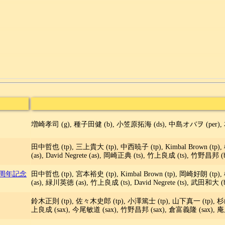
増崎孝司 (g), 種子田健 (b), 小笠原拓海 (ds), 中島オバヲ (per), 
田中哲也 (tp), 三上貴大 (tp), 中西暁子 (tp), Kimbal Brown (t
(as), David Negrete (as), 岡崎正典 (ts), 竹上良成 (ts), 竹野昌邦 (b
5周年記念
田中哲也 (tp), 宮本裕史 (tp), Kimbal Brown (tp), 岡崎好朗 (t
(as), 緑川英徳 (as), 竹上良成 (ts), David Negrete (ts), 武田和大 (
鈴木正則 (tp), 佐々木史郎 (tp), 小澤篤士 (tp), 山下真一 (tp), 杉山
上良成 (sax), 今尾敏道 (sax), 竹野昌邦 (sax), 倉富義隆 (sax), 