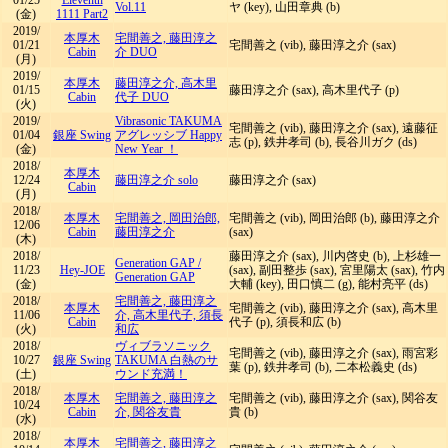
01/25
Eleventh
Vol.11
ヤ (key), 山田章典 (b)
(金)
1111 Part2
2019/
本厚木
宅間善之, 藤田淳之
01/21
宅間善之 (vib), 藤田淳之介 (sax)
Cabin
介 DUO
(月)
2019/
本厚木
藤田淳之介, 高木里
01/15
藤田淳之介 (sax), 高木里代子 (p)
Cabin
代子 DUO
(火)
2019/
Vibrasonic TAKUMA
宅間善之 (vib), 藤田淳之介 (sax), 遠藤征
01/04
銀座 Swing
アグレッシブ Happy
志 (p), 鉄井孝司 (b), 長谷川ガク (ds)
(金)
New Year ！
2018/
本厚木
12/24
藤田淳之介 solo
藤田淳之介 (sax)
Cabin
(月)
2018/
本厚木
宅間善之, 岡田治郎,
宅間善之 (vib), 岡田治郎 (b), 藤田淳之介
12/06
Cabin
藤田淳之介
(sax)
(木)
2018/
藤田淳之介 (sax), 川内啓史 (b), 上杉雄一
Generation GAP
/
11/23
Hey-JOE
(sax), 副田整歩 (sax), 宮里陽太 (sax), 竹内
Generation GAP
(金)
大輔 (key), 田口慎二 (g), 能村亮平 (ds)
2018/
宅間善之, 藤田淳之
本厚木
宅間善之 (vib), 藤田淳之介 (sax), 高木里
11/06
介, 高木里代子, 須長
Cabin
代子 (p), 須長和広 (b)
(火)
和広
2018/
ヴィブラソニック
宅間善之 (vib), 藤田淳之介 (sax), 雨宮彩
10/27
銀座 Swing
TAKUMA 白熱のサ
葉 (p), 鉄井孝司 (b), 二本松義史 (ds)
(土)
ウンド充満！
2018/
本厚木
宅間善之, 藤田淳之
宅間善之 (vib), 藤田淳之介 (sax), 関谷友
10/24
Cabin
介, 関谷友貴
貴 (b)
(水)
2018/
本厚木
宅間善之, 藤田淳之