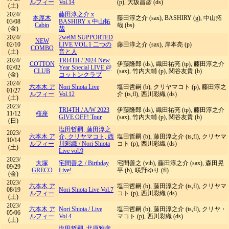
ルフィー
Vol.14
(p), 大坂昌彦 (ds)
(土)
2024/
​藤田淳之介 x
本厚木
​藤田淳之介 (sax), BASHIRY (g), 中山拓
03/08
BASHIRY x 中山拓
Cabin
哉 (bs)
(金)
哉
2024/
2weiM SUPPORTED
NEW
02/10
LIVE VOL.1 二つの
藤田淳之介 (sax), 岸本亮 (p)
COMBO
(土)
音と人
2024/
TRI4TH
/
2024 New
COTTON
伊藤隆郎 (ds), 織田祐亮 (tp), 藤田淳之介
02/02
Year Special LIVE @
CLUB
(sax), 竹内大輔 (p), 関谷友貴 (b)
(金)
コットンクラブ
2024/
六本木 ア
Nori Shiota Live
塩田哲嗣 (b), クリヤマコト (p), 藤田淳之
01/27
ルフィー
Vol.12
介 (ts,fl), 西川彩織 (ds)
(土)
2023/
TRI4TH
/
A/W 2023
伊藤隆郎 (ds), 織田祐亮 (tp), 藤田淳之介
11/12
桜座
GIVE OFF! Tour
(sax), 竹内大輔 (p), 関谷友貴 (b)
(日)
塩田哲嗣, 藤田淳之
2023/
六本木 ア
介, クリヤマコト, 西
塩田哲嗣 (b), 藤田淳之介 (ts,fl), クリヤマ
10/14
ルフィー
川彩織
/
Nori Shiota
コト (p), 西川彩織 (ds)
(土)
Live vol.9
2023/
大塚
宅間善之
/
Birthday
宅間善之 (vib), 藤田淳之介 (sax), 森田晃
09/29
GRECO
Live!
平 (b), 咲野ゆり (fl)
(金)
2023/
六本木 ア
塩田哲嗣 (b), 藤田淳之介 (ts,fl), クリヤマ
08/19
Nori Shiota Live Vol.7
ルフィー
コト (p), 西川彩織 (ds)
(土)
2023/
六本木 ア
Nori Shiota
/
Live
塩田哲嗣 (b), 藤田淳之介 (ts,fl), クリヤ・
05/06
ルフィー
Vol.4
マコト (p), 西川彩織 (ds)
(土)
塩田哲嗣, 北原雅彦,