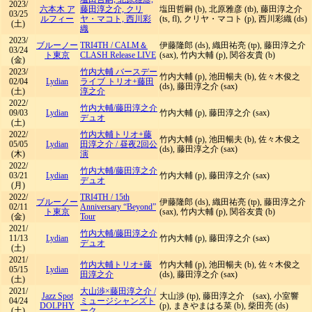
2023/
六本木 ア
藤田淳之介, クリ
塩田哲嗣 (b), 北原雅彦 (tb), 藤田淳之介
03/25
ルフィー
ヤ・マコト, 西川彩
(ts, fl), クリヤ・マコト (p), 西川彩織 (ds)
(土)
織
2023/
ブルーノー
TRI4TH
/
CALM＆
伊藤隆郎 (ds), 織田祐亮 (tp), 藤田淳之介
03/24
ト東京
CLASH Release LIVE
(sax), 竹内大輔 (p), 関谷友貴 (b)
(金)
2023/
竹内大輔 バースデー
竹内大輔 (p), 池田暢夫 (b), 佐々木俊之
02/04
Lydian
ライブ トリオ+藤田
(ds), 藤田淳之介 (sax)
(土)
淳之介
2022/
竹内大輔/藤田淳之介
09/03
Lydian
竹内大輔 (p), 藤田淳之介 (sax)
デュオ
(土)
2022/
竹内大輔トリオ+藤
竹内大輔 (p), 池田暢夫 (b), 佐々木俊之
05/05
Lydian
田淳之介
/
昼夜2回公
(ds), 藤田淳之介 (sax)
(木)
演
2022/
竹内大輔/藤田淳之介
03/21
Lydian
竹内大輔 (p), 藤田淳之介 (sax)
デュオ
(月)
2022/
TRI4TH
/
15th
ブルーノー
伊藤隆郎 (ds), 織田祐亮 (tp), 藤田淳之介
02/11
Anniversary “Beyond”
ト東京
(sax), 竹内大輔 (p), 関谷友貴 (b)
(金)
Tour
2021/
竹内大輔/藤田淳之介
11/13
Lydian
竹内大輔 (p), 藤田淳之介 (sax)
デュオ
(土)
2021/
竹内大輔トリオ+藤
竹内大輔 (p), 池田暢夫 (b), 佐々木俊之
05/15
Lydian
田淳之介
(ds), 藤田淳之介 (sax)
(土)
2021/
大山渉×藤田淳之介
/
Jazz Spot
大山渉 (tp), 藤田淳之介 (sax), 小室響
04/24
ミュージシャンズト
DOLPHY
(p), まきやまはる菜 (b), 柴田亮 (ds)
(土)
ーク