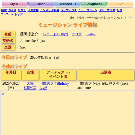
MyDB
Tune
Record/CD
Songbook
Live
検索
ガイド
リスト
入力依頼
ランキング
新着
ライブハウス
ミュージシャン
グループ団体
配信
YouTube
トップ
現在、非登録ユーザー向けの表示になっています。
ログイン
ミュージシャン ライブ情報
名前
藤田淳之介
レコード/CD情報
ブログ
Twitter
英語名
Junnosuke Fujita
楽器
Sax
今日のライブ
2026年8月9日（日）
今後のライブ
年月日
会場
アーティスト
/
出演者
イベント名
2026/
09/27
大塚
宅間善之
/
Birthday
宅間善之 (vib), 藤田淳之介 (sax),
(日)
GRECO
Live!
and more...
✕