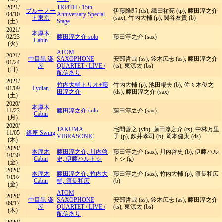
2021/
TRI4TH
/
15th
ブルーノー
伊藤隆郎 (ds), 織田祐亮 (tp), 藤田淳之介
04/10
Anniversary Special
ト東京
(sax), 竹内大輔 (p), 関谷友貴 (b)
(土)
Stage
2021/
本厚木
02/23
藤田淳之介 solo
藤田淳之介 (sax)
Cabin
(火)
ATOM
2021/
中目黒 楽
SAXOPHONE
安部哲哉 (ss), 鈴木広志 (as), 藤田淳之介
01/24
屋
QUARTET
/
LIVE /
(ts), 東涼太 (bs)
(日)
配信あり
2021/
竹内大輔トリオ+藤
竹内大輔 (p), 池田暢夫 (b), 佐々木俊之
01/09
Lydian
田淳之介
(ds), 藤田淳之介 (sax)
(土)
2020/
本厚木
11/23
藤田淳之介 solo
藤田淳之介 (sax)
Cabin
(月)
2020/
TAKUMA
宅間善之 (vib), 藤田淳之介 (ts), 中林万里
11/05
銀座 Swing
VIBRASONIC
子 (p), 鉄井孝司 (b), 岡本健太 (ds)
(木)
2020/
本厚木
藤田淳之介, 川内啓
藤田淳之介 (sax), 川内啓史 (b), 伊藤ハル
10/30
Cabin
史, 伊藤ハルトシ
トシ (g)
(金)
2020/
本厚木
藤田淳之介, 竹内大
藤田淳之介 (sax), 竹内大輔 (p), 須長和広
10/02
Cabin
輔, 須長和広
(b)
(金)
ATOM
2020/
中目黒 楽
SAXOPHONE
安部哲哉 (ss), 鈴木広志 (as), 藤田淳之介
09/17
屋
QUARTET
/
LIVE /
(ts), 東涼太 (bs)
(木)
配信あり