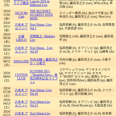
12/01
Concert 2024 in
ライブ横浜
明 (ds), 藤田淳之介 (sax), M!ho (cho), 早
(日)
Billboard Live
川咲 (cho)
2024/
THE BLUESKY
All Of Me
スインギー奥田 (ds), 金山マサ裕 (p), 菅
11/01
QUARTET WITH
Club
井信行 (b), 藤田淳之介 (sax), Meri (vo)
(金)
MERI
2024/
六本木 ア
Nori Shiota
/
Live
塩田哲嗣 (b), 藤田淳之介 (ts,fl), 吉岡秀晃
10/11
ルフィー
Vol.2
(p), 大坂昌彦 (ds)
(金)
2024/
大塚
宅間善之
/
Birthday
宅間善之 (vib), 藤田淳之介 (sax), 森田晃
09/26
GRECO
Live
平 (b)
(木)
2024/
六本木 ア
Nori Shiota Live
塩田哲嗣 (b), タブゾンビ (tp), 藤田淳之
08/24
ルフィー
Vol.19
介 (ts,fl), クリヤ・マコト (p), 山崎隼 (ds)
(土)
2024/
竹内大輔 × 藤田淳之
竹内大輔 (p), 藤田淳之介 (sax), 小夜子
08/12
ZIMAGINE
介 × 小夜子
(vln)
(月)
コヤマシュウ (vo), マツキタイジロウ
SCOOBIE DO
/
2024/
(g), ナガイケジョー (b), オカモ
COTTON
『Beautiful Days』発
08/03
ト”MOBY”タクヤ (ds), 西岡ヒデロー
CLUB
売20周年記念ライブ
(土)
(per), 別所和洋(key), 織田祐亮 (tp), 藤田
＋α
淳之介 (sax)
2024/
六本木 ア
Nori Shiota
/
Live
塩田哲嗣 (b), 藤田淳之介 (ts,fl), クリヤ・
07/20
ルフィー
Vol.18
マコト (p), 西川彩織 (ds)
(土)
2024/
六本木 ア
Nori Shiota Live
塩田哲嗣 (b), タブゾンビ (tp), 藤田淳之
04/13
ルフィー
Vol.15
介 (ts,fl), David Bryant (p), 大坂昌彦 (ds)
(土)
2024/
六本木 ア
Nori Shiota Live
塩田哲嗣 (b), 藤田淳之介 (ts,fl), 松本茜
03/23