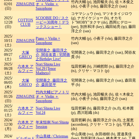
竹内大輔 (p), 池田暢夫 (b), 佐々木俊之
02/01
ZIMAGINE
オ ＋ Violin ＋
(ds), 小夜子 (vln), 藤田淳之介 (sax)
(日)
Saxophone
コヤマシュウ (vo), マツキタイジロウ
2025/
SCOOBIE DO
/
スク
(g), ナガイケジョー (b), オカモ
COTTON
12/28
ービー30周年！デラ
ト”MOBY”タクヤ (ds), 西岡ヒデロー
CLUB
(日)
ックスショー！
(per), 別所和洋 (key), 織田祐亮 (tp), 藤田
淳之介 (sax)
2025/
Piano × Violin ×
竹内大輔 (p), 小夜子 (vln), 藤田淳之介
10/11
ZIMAGINE
Saxophone
(sax)
(土)
2025/
宅間善之, 藤田淳之
大塚
宅間善之 (vib), 藤田淳之介 (sax), 関谷友
09/27
介, 関谷友貴
/
宅間善
GRECO
貴 (b)
(土)
之Birthday Live!
2025/
Nori Shiota Live
六本木 ア
塩田哲嗣 (b), 川嶋哲郎 (ts), 藤田淳之介
06/28
Vol.29 [Tenor
ルフィー
(ts), クリヤ・マコト (p)
(土)
Madness]
2025/
大塚
宅間善之, 藤田淳之
宅間善之 (vib), 藤田淳之介 (sax), 森田晃
06/05
GRECO
介, 森田晃平
平 (b)
(木)
2025/
竹内大輔ピアノトリ
竹内大輔 (p), 池田暢夫 (b), 佐々木俊之
01/26
ZIMAGINE
オ ＋ Violin ＋
(ds), 小夜子 (vln), 藤田淳之介 (sax)
(日)
Saxophone
2025/
六本木 ア
Nori Shiota Live
塩田哲嗣 (b), 藤田淳之介 (ts,fl), 松本茜
01/25
ルフィー
Vol.24
(p), 西川彩織 (ds)
(土)
2024/
塩田哲嗣 (b), 藤田淳之介 (ts,fl), 土屋恵
六本木 ア
年末恒例 Nori Shiota
12/30
(accordion), クリヤ・マコト (p), 守真人
ルフィー
Session
(月)
(ds)
中山美穂 (vo), 永田雄樹 (b), 渡邉美佳
2024/
中山美穂
/
Christmas
ビルボード
(key), 別所和洋 (key), 橋本孝太 (g), 工藤