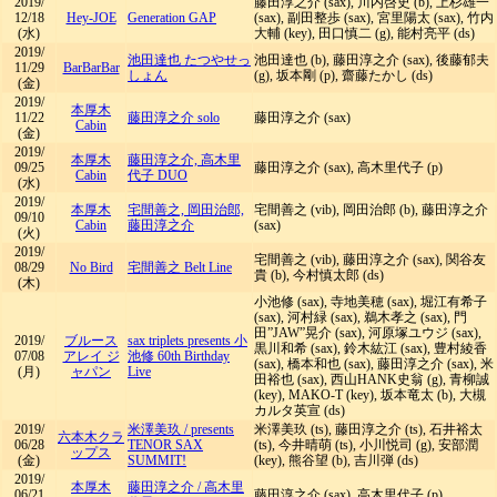
2019/
藤田淳之介 (sax), 川内啓史 (b), 上杉雄一
12/18
Hey-JOE
Generation GAP
(sax), 副田整歩 (sax), 宮里陽太 (sax), 竹内
(水)
大輔 (key), 田口慎二 (g), 能村亮平 (ds)
2019/
池田達也 たつやせっ
池田達也 (b), 藤田淳之介 (sax), 後藤郁夫
11/29
BarBarBar
しょん
(g), 坂本剛 (p), 齋藤たかし (ds)
(金)
2019/
本厚木
11/22
藤田淳之介 solo
藤田淳之介 (sax)
Cabin
(金)
2019/
本厚木
藤田淳之介, 高木里
09/25
藤田淳之介 (sax), 高木里代子 (p)
Cabin
代子 DUO
(水)
2019/
本厚木
宅間善之, 岡田治郎,
宅間善之 (vib), 岡田治郎 (b), 藤田淳之介
09/10
Cabin
藤田淳之介
(sax)
(火)
2019/
宅間善之 (vib), 藤田淳之介 (sax), 関谷友
08/29
No Bird
宅間善之 Belt Line
貴 (b), 今村慎太郎 (ds)
(木)
小池修 (sax), 寺地美穂 (sax), 堀江有希子
(sax), 河村緑 (sax), 鵜木孝之 (sax), 門
田”JAW”晃介 (sax), 河原塚ユウジ (sax),
2019/
ブルース
sax triplets presents 小
黒川和希 (sax), 鈴木紘江 (sax), 豊村綾香
07/08
アレイ ジ
池修 60th Birthday
(sax), 橋本和也 (sax), 藤田淳之介 (sax), 米
(月)
ャパン
Live
田裕也 (sax), 西山HANK史翁 (g), 青柳誠
(key), MAKO-T (key), 坂本竜太 (b), 大槻
カルタ英宣 (ds)
2019/
米澤美玖
/
presents
米澤美玖 (ts), 藤田淳之介 (ts), 石井裕太
六本木クラ
06/28
TENOR SAX
(ts), 今井晴萌 (ts), 小川悦司 (g), 安部潤
ップス
(金)
SUMMIT!
(key), 熊谷望 (b), 吉川弾 (ds)
2019/
本厚木
藤田淳之介 / 高木里
06/21
藤田淳之介 (sax), 高木里代子 (p)