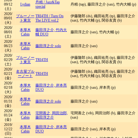
2020/
丹精
/
Jazz&Tap
09/12
Lydian
丹精 (tap), 藤田淳之介 (sax), 竹内大輔 (p)
special
(土)
2020/
ブルーノー
TRI4TH
/
Turn On
伊藤隆郎 (ds), 織田祐亮 (tp), 藤田淳之介
09/01
ト東京
The LIVE vol.2
(sax), 竹内大輔 (p), 関谷友貴 (b)
(火)
2020/
本厚木
藤田淳之介, 竹内大
08/01
藤田淳之介 (sax), 竹内大輔 (p)
Cabin
輔 DUO
(土)
2020/
本厚木
06/23
藤田淳之介 solo
藤田淳之介 (sax)
Cabin
(火)
2020/
ブルーノー
伊藤隆郎 (ds), 織田祐亮 (tp), 藤田淳之介
02/29
TRI4TH
ト東京
(sax), 竹内大輔 (p), 関谷友貴 (b)
(土)
2020/
名古屋ブル
伊藤隆郎 (ds), 織田祐亮 (tp), 藤田淳之介
02/21
TRI4TH
ーノート
(sax), 竹内大輔 (p), 関谷友貴 (b)
(金)
2020/
本厚木
藤田淳之介, 岸本亮
02/18
藤田淳之介 (sax), 岸本亮 (p)
Cabin
DUO
(火)
2020/
本厚木
01/31
藤田淳之介 solo
藤田淳之介 (sax)
Cabin
(金)
2020/
本厚木
宅間善之, 岡田治郎,
宅間善之 (vib), 岡田治郎 (b), 藤田淳之介
01/24
Cabin
藤田淳之介
(sax)
(金)
2019/
本厚木
藤田淳之介, 岸本亮
12/22
藤田淳之介 (sax), 岸本亮 (p)
Cabin
DUO
(日)