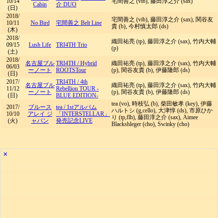
10/14
宅間善之 (vib), 藤田淳之介 (sax)
Cabin
介 DUO
(日)
2018/
宅間善之 (vib), 藤田淳之介 (sax), 関谷友
10/11
No Bird
宅間善之 Belt Line
貴 (b), 今村慎太郎 (ds)
(木)
2018/
織田祐亮 (tp), 藤田淳之介 (sax), 竹内大輔
09/15
Lush Life
TRI4TH Trio
(p)
(土)
2018/
名古屋ブル
TRI4TH
/
Hybrid
織田祐亮 (tp), 藤田淳之介 (sax), 竹内大輔
06/03
ーノート
ROOTSTour
(p), 関谷友貴 (b), 伊藤隆郎 (ds)
(日)
2017/
TRI4TH
/
4th
名古屋ブル
織田祐亮 (tp), 藤田淳之介 (sax), 竹内大輔
11/12
Rebellion TOUR -
ーノート
(p), 関谷友貴 (b), 伊藤隆郎 (ds)
(日)
BLUE EDITION-
tea (vo), 時枝弘 (b), 柴田敏孝 (key), 伊藤
2017/
ブルース
tea
/
1stアルバム
ハルトシ (g,cello), 大津惇 (ds), 市原ひか
10/10
アレイ ジ
「INTERSTELLAR」
り (tp,flh), 藤田淳之介 (sax), Aimee
(火)
ャパン
発売記念LIVE
Blackshleger (cho), Swinky (cho)
✕