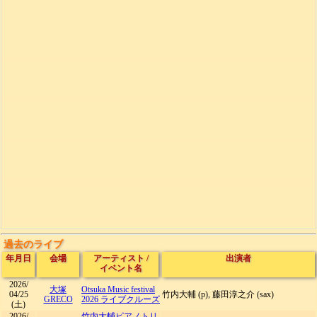
過去のライブ
年月日
会場
アーティスト
/
出演者
イベント名
2026/
大塚
Otsuka Music festival
04/25
竹内大輔 (p), 藤田淳之介 (sax)
GRECO
2026 ライブクルーズ
(土)
2026/
竹内大輔ピアノトリ