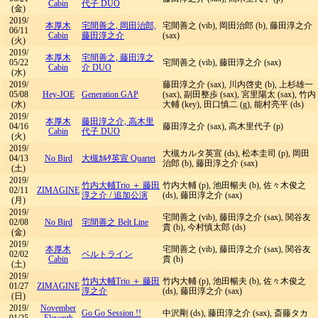
Cabin
代子 DUO
(金)
2019/
本厚木
宅間善之, 岡田治郎,
宅間善之 (vib), 岡田治郎 (b), 藤田淳之介
06/11
Cabin
藤田淳之介
(sax)
(火)
2019/
本厚木
宅間善之, 藤田淳之
05/22
宅間善之 (vib), 藤田淳之介 (sax)
Cabin
介 DUO
(水)
2019/
藤田淳之介 (sax), 川内啓史 (b), 上杉雄一
05/08
Hey-JOE
Generation GAP
(sax), 副田整歩 (sax), 宮里陽太 (sax), 竹内
(水)
大輔 (key), 田口慎二 (g), 能村亮平 (ds)
2019/
本厚木
藤田淳之介, 高木里
04/16
藤田淳之介 (sax), 高木里代子 (p)
Cabin
代子 DUO
(火)
2019/
大槻カルタ英宣 (ds), 松本圭司 (p), 岡田
04/13
No Bird
大槻ｶﾙﾀ英宣 Quartet
治郎 (b), 藤田淳之介 (sax)
(土)
2019/
竹内大輔Trio ＋ 藤田
竹内大輔 (p), 池田暢夫 (b), 佐々木俊之
02/11
ZIMAGINE
淳之介
/
追加公演
(ds), 藤田淳之介 (sax)
(月)
2019/
宅間善之 (vib), 藤田淳之介 (sax), 関谷友
02/08
No Bird
宅間善之 Belt Line
貴 (b), 今村慎太郎 (ds)
(金)
2019/
本厚木
宅間善之 (vib), 藤田淳之介 (sax), 関谷友
02/02
ベルトライン
Cabin
貴 (b)
(土)
2019/
竹内大輔Trio ＋ 藤田
竹内大輔 (p), 池田暢夫 (b), 佐々木俊之
01/27
ZIMAGINE
淳之介
(ds), 藤田淳之介 (sax)
(日)
2019/
November
Go Go Session !!
中沢剛 (ds), 藤田淳之介 (sax), 斎藤タカ