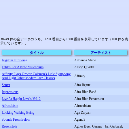
38249 件の全データのうち、1201 番目から1300 番目を表示しています（100 件を表
示しています）。
タイトル
アーティスト
Kigdom Of Swing
Adrianna Marie
Fables For A New Millennium
Aesop Quartet
Affinity Plays Ornette Coleman's Little Symphony
Affinity
And Eight Other Modern Jazz Classics
Santat
Afro Begue
Impressions
Afro Blue Band
Live At Haight Levels Vol. 2
Afro Blue Persuasion
Afrocubism
Afrocubism
Looking Walking Being
Aga Zaryan
Sounds From Below
Agent 3
Rosensfole
Agnes Buen Garnas - Jan Garbarek