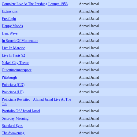
Complete Live At The Pershing Lounge 1958
Ahmad Jamal
Extensions
Ahmad Jamal
Freeflight
Ahmad Jamal
Happy Moods
Ahmad Jamal
Heat Wave
Ahmad Jamal
In Search Of Momentum
Ahmad Jamal
Live In Marciac
Ahmad Jamal
Live In Paris 92
Ahmad Jamal
Naked City Theme
Ahmad Jamal
Outertimeinnerspace
Ahmad Jamal
Pittsburgh
Ahmad Jamal
Poinciana (CD)
Ahmad Jamal
Poinciana (LP)
Ahmad Jamal
Poinciana Revisited - Ahmad Jamal Live At The
Ahmad Jamal
Top
Portfolio Of Ahmad Jamal
Ahmad Jamal
Saturday Morning
Ahmad Jamal
Standard Eyes
Ahmad Jamal
The Awakening
Ahmad Jamal