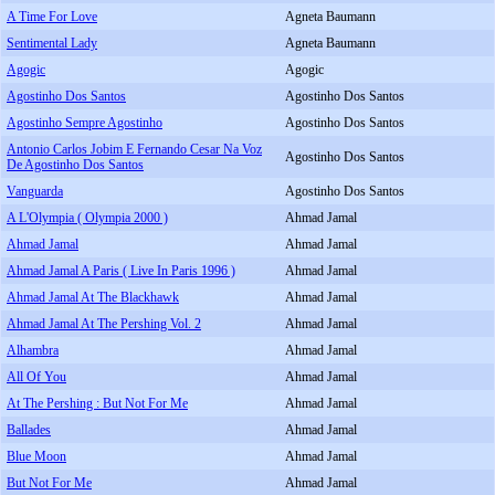
A Time For Love
Agneta Baumann
Sentimental Lady
Agneta Baumann
Agogic
Agogic
Agostinho Dos Santos
Agostinho Dos Santos
Agostinho Sempre Agostinho
Agostinho Dos Santos
Antonio Carlos Jobim E Fernando Cesar Na Voz
Agostinho Dos Santos
De Agostinho Dos Santos
Vanguarda
Agostinho Dos Santos
A L'Olympia ( Olympia 2000 )
Ahmad Jamal
Ahmad Jamal
Ahmad Jamal
Ahmad Jamal A Paris ( Live In Paris 1996 )
Ahmad Jamal
Ahmad Jamal At The Blackhawk
Ahmad Jamal
Ahmad Jamal At The Pershing Vol. 2
Ahmad Jamal
Alhambra
Ahmad Jamal
All Of You
Ahmad Jamal
At The Pershing : But Not For Me
Ahmad Jamal
Ballades
Ahmad Jamal
Blue Moon
Ahmad Jamal
But Not For Me
Ahmad Jamal