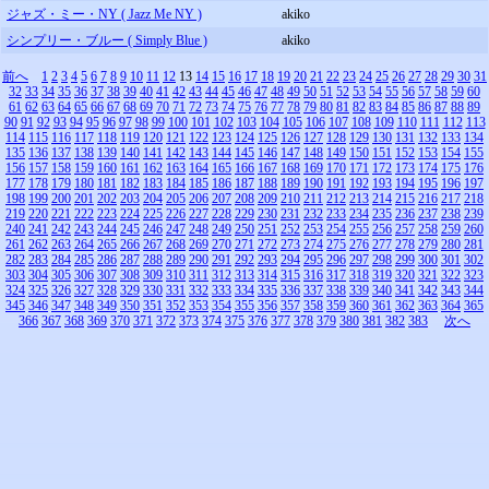
ジャズ・ミー・NY ( Jazz Me NY )
akiko
シンプリー・ブルー ( Simply Blue )
akiko
前へ
1
2
3
4
5
6
7
8
9
10
11
12
13
14
15
16
17
18
19
20
21
22
23
24
25
26
27
28
29
30
31
32
33
34
35
36
37
38
39
40
41
42
43
44
45
46
47
48
49
50
51
52
53
54
55
56
57
58
59
60
61
62
63
64
65
66
67
68
69
70
71
72
73
74
75
76
77
78
79
80
81
82
83
84
85
86
87
88
89
90
91
92
93
94
95
96
97
98
99
100
101
102
103
104
105
106
107
108
109
110
111
112
113
114
115
116
117
118
119
120
121
122
123
124
125
126
127
128
129
130
131
132
133
134
135
136
137
138
139
140
141
142
143
144
145
146
147
148
149
150
151
152
153
154
155
156
157
158
159
160
161
162
163
164
165
166
167
168
169
170
171
172
173
174
175
176
177
178
179
180
181
182
183
184
185
186
187
188
189
190
191
192
193
194
195
196
197
198
199
200
201
202
203
204
205
206
207
208
209
210
211
212
213
214
215
216
217
218
219
220
221
222
223
224
225
226
227
228
229
230
231
232
233
234
235
236
237
238
239
240
241
242
243
244
245
246
247
248
249
250
251
252
253
254
255
256
257
258
259
260
261
262
263
264
265
266
267
268
269
270
271
272
273
274
275
276
277
278
279
280
281
282
283
284
285
286
287
288
289
290
291
292
293
294
295
296
297
298
299
300
301
302
303
304
305
306
307
308
309
310
311
312
313
314
315
316
317
318
319
320
321
322
323
324
325
326
327
328
329
330
331
332
333
334
335
336
337
338
339
340
341
342
343
344
345
346
347
348
349
350
351
352
353
354
355
356
357
358
359
360
361
362
363
364
365
366
367
368
369
370
371
372
373
374
375
376
377
378
379
380
381
382
383
次へ