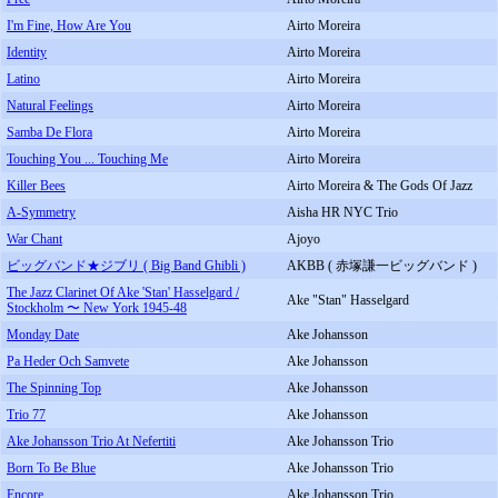
I'm Fine, How Are You
Airto Moreira
Identity
Airto Moreira
Latino
Airto Moreira
Natural Feelings
Airto Moreira
Samba De Flora
Airto Moreira
Touching You ... Touching Me
Airto Moreira
Killer Bees
Airto Moreira & The Gods Of Jazz
A-Symmetry
Aisha HR NYC Trio
War Chant
Ajoyo
ビッグバンド★ジブリ ( Big Band Ghibli )
AKBB ( 赤塚謙一ビッグバンド )
The Jazz Clarinet Of Ake 'Stan' Hasselgard /
Ake "Stan" Hasselgard
Stockholm 〜 New York 1945-48
Monday Date
Ake Johansson
Pa Heder Och Samvete
Ake Johansson
The Spinning Top
Ake Johansson
Trio 77
Ake Johansson
Ake Johansson Trio At Nefertiti
Ake Johansson Trio
Born To Be Blue
Ake Johansson Trio
Encore
Ake Johansson Trio