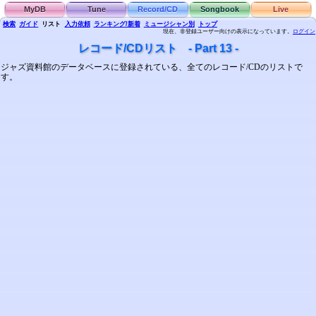
MyDB
Tune
Record/CD
Songbook
Live
検索
ガイド
リスト
入力依頼
ランキング/新着
ミュージシャン別
トップ
現在、非登録ユーザー向けの表示になっています。
ログイン
レコード/CDリスト - Part 13 -
ジャズ資料館のデータベースに登録されている、全てのレコード/CDのリストで
す。