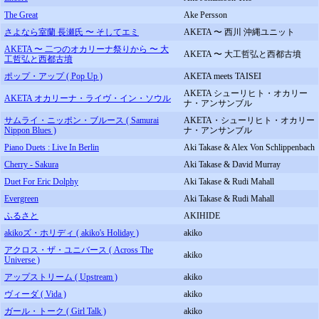
The Great
Ake Persson
さよなら室蘭 長瀬氏 〜 そしてエミ
AKETA 〜 西川 沖縄ユニット
AKETA 〜 二つのオカリーナ祭りから 〜 大
AKETA 〜 大工哲弘と西都古墳
工哲弘と西都古墳
ポップ・アップ ( Pop Up )
AKETA meets TAISEI
AKETA シューリヒト・オカリー
AKETA オカリーナ・ライヴ・イン・ソウル
ナ・アンサンブル
サムライ・ニッポン・ブルース ( Samurai
AKETA・シューリヒト・オカリー
Nippon Blues )
ナ・アンサンブル
Piano Duets : Live In Berlin
Aki Takase & Alex Von Schlippenbach
Cherry - Sakura
Aki Takase & David Murray
Duet For Eric Dolphy
Aki Takase & Rudi Mahall
Evergreen
Aki Takase & Rudi Mahall
ふるさと
AKIHIDE
akikoズ・ホリディ ( akiko's Holiday )
akiko
アクロス・ザ・ユニバース ( Across The
akiko
Universe )
アップストリーム ( Upstream )
akiko
ヴィーダ ( Vida )
akiko
ガール・トーク ( Girl Talk )
akiko