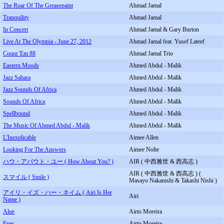
The Roar Of The Greasepaint
Ahmad Jamal
Tranquility
Ahmad Jamal
In Concert
Ahmad Jamal & Gary Burton
Live At The Olympia - June 27, 2012
Ahmad Jamal feat. Yusef Lateef
Count 'Em 88
Ahmad Jamal Trio
Eastern Moods
Ahmed Abdul - Malik
Jazz Sahara
Ahmed Abdul - Malik
Jazz Sounds Of Africa
Ahmed Abdul - Malik
Sounds Of Africa
Ahmed Abdul - Malik
Spellbound
Ahmed Abdul - Malik
The Music Of Ahmed Abdul - Malik
Ahmed Abdul - Malik
L'Inexplicable
Aimee Allen
Looking For The Answers
Aimee Nolte
ハウ・アバウト・ユー ( How About You? )
AIR ( 中西雅世 & 西高志 )
AIR ( 中西雅世 & 西高志 ) (
スマイル ( Smile )
Masayo Nakanishi & Takashi Nishi )
アイリ・イズ・ハー・ネイム ( Airi Is Her
Airi
Name )
Alue
Airto Moreira
Free
Airto Moreira