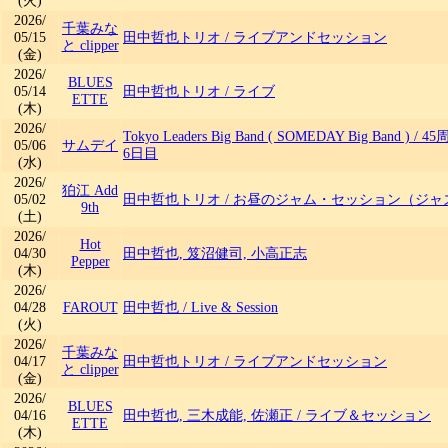
(火)
2026/
千葉みな
05/15
田中哲也トリオ
/
ライブアンドセッション
と clipper
(金)
2026/
BLUES
05/14
田中哲也トリオ
/
ライブ
ETTE
(木)
2026/
Tokyo Leaders Big Band ( SOMEDAY Big Band )
/
45周
05/06
サムデイ
6日目
(水)
2026/
狛江 Add
05/02
田中哲也トリオ
/
お昼のジャム・セッション（ジャ
9th
(土)
2026/
Hot
04/30
田中哲也, 笈沼健司, 小高正志
Pepper
(木)
2026/
04/28
FAROUT
田中哲也
/
Live & Session
(火)
2026/
千葉みな
04/17
田中哲也トリオ
/
ライブアンドセッション
と clipper
(金)
2026/
BLUES
04/16
田中哲也, 三木成能, 佐瀬正
/
ライブ＆セッション
ETTE
(木)