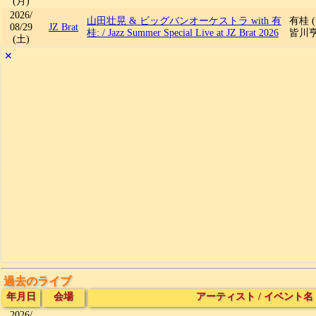
(月)
2026/
山田壮晃 & ビッグバンオーケストラ with 有
有桂 (
08/29
JZ Brat
桂:
/
Jazz Summer Special Live at JZ Brat 2026
皆川亨 
(土)
✕
過去のライブ
年月日
会場
アーティスト
/
イベント名
2026/