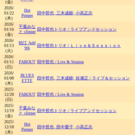
(金)
2026/
Hot
01/22
田中哲也, 三木成能, 小高正志
Pepper
(木)
2026/
千葉みな
01/16
田中哲也トリオ
/
ライブアンドセッション
と clipper
(金)
2026/
狛江 Add
01/13
田中哲也トリオ
/
Ｌｉｖｅ＆Ｓｅｓｓｉｏｎ
9th
(火)
2026/
01/11
FAROUT
田中哲也
/
Live & Session
(日)
2026/
BLUES
01/08
田中哲也, 三木成能, 佐瀬正
/
ライブ＆セッション
ETTE
(木)
2025/
12/28
FAROUT
田中哲也
/
Live & Session
(日)
2025/
千葉みな
12/19
田中哲也トリオ
/
ライブアンドセッション
と clipper
(金)
2025/
Hot
12/18
田中哲也, 田中愛子, 小高正志
Pepper
(木)