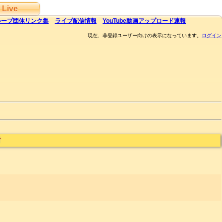
Live
ループ団体
リンク集
ライブ
配信
情報
YouTube
動画アップロード速報
現在、非登録ユーザー向けの表示になっています。
ログイン
者