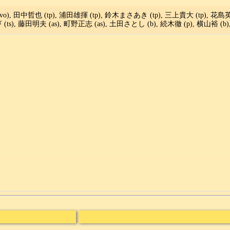
vo), 田中哲也 (tp), 浦田雄揮 (tp), 鈴木まさあき (tp), 三上貴大 (tp), 花島英
(ts), 藤田明夫 (as), 町野正志 (as), 土田さとし (b), 続木徹 (p), 横山裕 (b