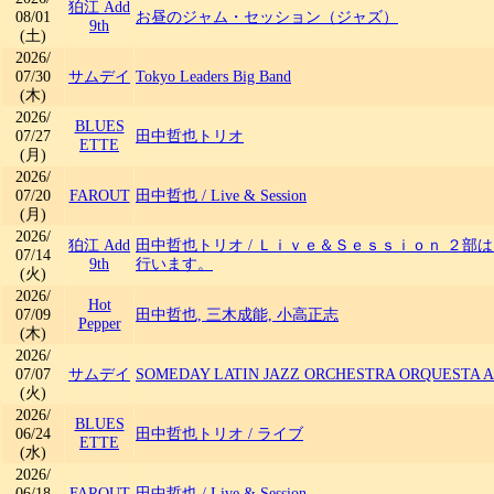
狛江 Add
08/01
お昼のジャム・セッション（ジャズ）
9th
(土)
2026/
07/30
サムデイ
Tokyo Leaders Big Band
(木)
2026/
BLUES
07/27
田中哲也トリオ
ETTE
(月)
2026/
07/20
FAROUT
田中哲也
/
Live & Session
(月)
2026/
狛江 Add
田中哲也トリオ
/
Ｌｉｖｅ＆Ｓｅｓｓｉｏｎ ２部
07/14
9th
行います。
(火)
2026/
Hot
07/09
田中哲也, 三木成能, 小高正志
Pepper
(木)
2026/
07/07
サムデイ
SOMEDAY LATIN JAZZ ORCHESTRA ORQUESTA 
(火)
2026/
BLUES
06/24
田中哲也トリオ
/
ライブ
ETTE
(水)
2026/
06/18
FAROUT
田中哲也
/
Live & Session