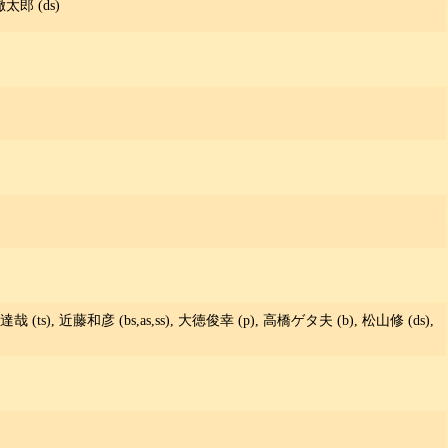
太郎 (ds)
哉 (ts), 近藤和彦 (bs,as,ss), 大徳俊幸 (p), 高橋ゲタ夫 (b), 松山修 (ds),