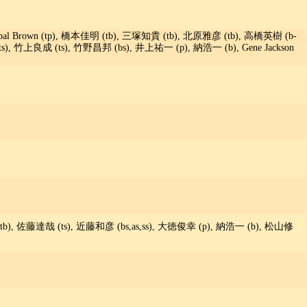
al Brown (tp), 橋本佳明 (tb), 三塚知貴 (tb), 北原雅彦 (tb), 高橋英樹 (b-
 (ts), 竹上良成 (ts), 竹野昌邦 (bs), 井上祐一 (p), 納浩一 (b), Gene Jackson
), 佐藤達哉 (ts), 近藤和彦 (bs,as,ss), 大徳俊幸 (p), 納浩一 (b), 松山修