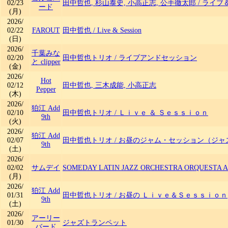
02/23
田中哲也, 杉山泰史, 小高正志, 公手徹太郎
/
ライブ
ード
(月)
2026/
02/22
FAROUT
田中哲也
/
Live & Session
(日)
2026/
千葉みな
02/20
田中哲也トリオ
/
ライブアンドセッション
と clipper
(金)
2026/
Hot
02/12
田中哲也, 三木成能, 小高正志
Pepper
(木)
2026/
狛江 Add
02/10
田中哲也トリオ
/
Ｌｉｖｅ ＆ Ｓｅｓｓｉｏｎ
9th
(火)
2026/
狛江 Add
02/07
田中哲也トリオ
/
お昼のジャム・セッション（ジャ
9th
(土)
2026/
02/02
サムデイ
SOMEDAY LATIN JAZZ ORCHESTRA ORQUESTA 
(月)
2026/
狛江 Add
01/31
田中哲也トリオ
/
お昼の Ｌｉｖｅ＆Ｓｅｓｓｉｏｎ
9th
(土)
2026/
アーリー
01/30
ジャズトランペット
バード