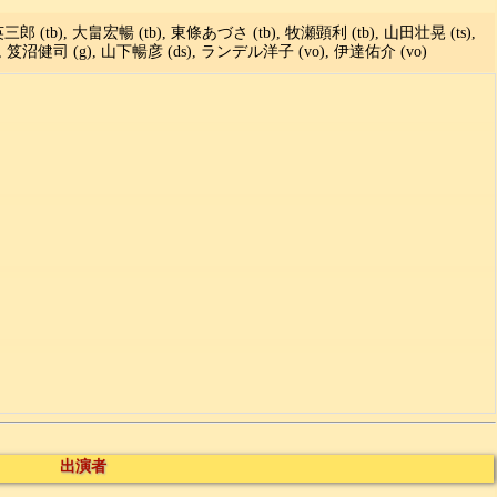
三郎 (tb), 大畠宏暢 (tb), 東條あづさ (tb), 牧瀬顕利 (tb), 山田壮晃 (ts),
), 笈沼健司 (g), 山下暢彦 (ds), ランデル洋子 (vo), 伊達佑介 (vo)
出演者