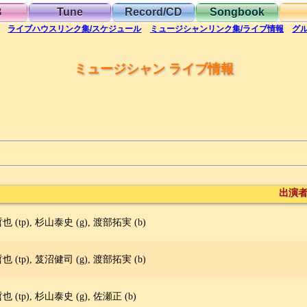
B
Tune
Record/CD
Songbook
ライブハウス
リンク集/スケジュール
ミュージシャン
リンク集/ライブ情報
グ
ミュージシャン ライブ情報
出演
 (tp), 杉山泰史 (g), 渡部拓実 (b)
 (tp), 笈沼健司 (g), 渡部拓実 (b)
 (tp), 杉山泰史 (g), 佐瀬正 (b)