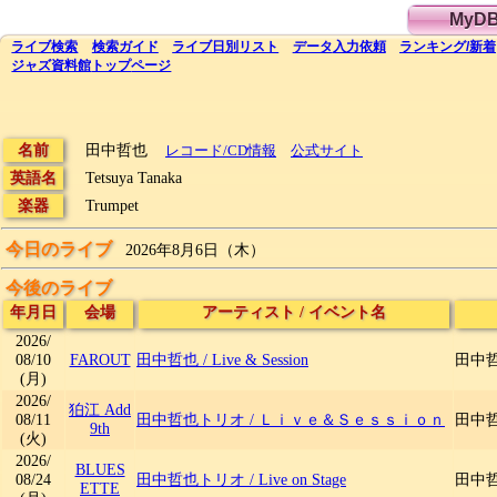
MyD
ライブ
検索
検索
ガイド
ライブ日別
リスト
データ
入力依頼
ランキング
/
新着
ジャズ資料館
トップ
ページ
名前
田中哲也
レコード/CD情報
公式サイト
英語名
Tetsuya Tanaka
楽器
Trumpet
今日のライブ
2026年8月6日（木）
今後のライブ
年月日
会場
アーティスト
/
イベント名
2026/
08/10
FAROUT
田中哲也
/
Live & Session
田中哲也
(月)
2026/
狛江 Add
08/11
田中哲也トリオ
/
Ｌｉｖｅ＆Ｓｅｓｓｉｏｎ
田中哲也
9th
(火)
2026/
BLUES
08/24
田中哲也トリオ
/
Live on Stage
田中哲也
ETTE