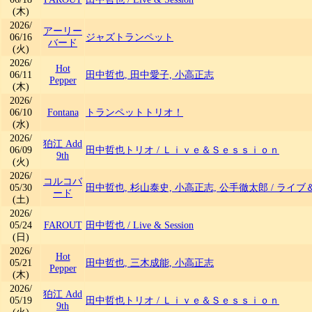
(木)
2026/
アーリー
06/16
ジャズトランペット
バード
(火)
2026/
Hot
06/11
田中哲也, 田中愛子, 小高正志
Pepper
(木)
2026/
06/10
Fontana
トランペットトリオ！
(水)
2026/
狛江 Add
06/09
田中哲也トリオ
/
Ｌｉｖｅ＆Ｓｅｓｓｉｏｎ
9th
(火)
2026/
コルコバ
05/30
田中哲也, 杉山泰史, 小高正志, 公手徹太郎
/
ライブ
ード
(土)
2026/
05/24
FAROUT
田中哲也
/
Live & Session
(日)
2026/
Hot
05/21
田中哲也, 三木成能, 小高正志
Pepper
(木)
2026/
狛江 Add
05/19
田中哲也トリオ
/
Ｌｉｖｅ＆Ｓｅｓｓｉｏｎ
9th