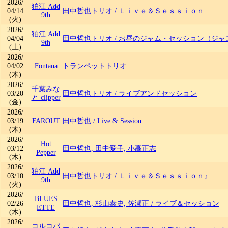
2026/
狛江 Add
04/14
田中哲也トリオ
/
Ｌｉｖｅ＆Ｓｅｓｓｉｏｎ
9th
(火)
2026/
狛江 Add
04/04
田中哲也トリオ
/
お昼のジャム・セッション（ジャ
9th
(土)
2026/
04/02
Fontana
トランペットトリオ
(木)
2026/
千葉みな
03/20
田中哲也トリオ
/
ライブアンドセッション
と clipper
(金)
2026/
03/19
FAROUT
田中哲也
/
Live & Session
(木)
2026/
Hot
03/12
田中哲也, 田中愛子, 小高正志
Pepper
(木)
2026/
狛江 Add
03/10
田中哲也トリオ
/
Ｌｉｖｅ＆Ｓｅｓｓｉｏｎ』
9th
(火)
2026/
BLUES
02/26
田中哲也, 杉山泰史, 佐瀬正
/
ライブ＆セッション
ETTE
(木)
2026/
コルコバ