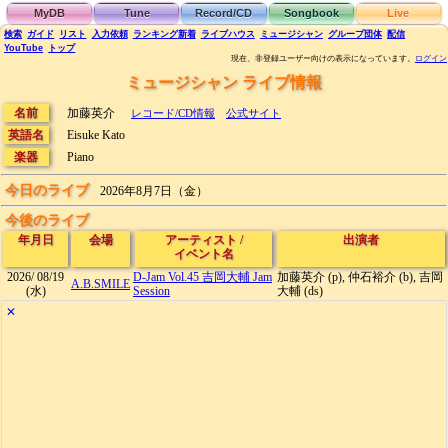
MyDB
Tune
Record/CD
Songbook
Live
検索
ガイド
リスト
入力依頼
ランキング
新着
ライブハウス
ミュージシャン
グループ団体
配信
YouTube
トップ
現在、非登録ユーザー向けの表示になっています。
ログイン
ミュージシャン ライブ情報
名前
加藤英介
レコード/CD情報
公式サイト
英語名
Eisuke Kato
楽器
Piano
今日のライブ
2026年8月7日（金）
今後のライブ
年月日
会場
アーティスト
/
出演者
イベント名
2026/
08/19
D-Jam Vol.45 吉岡大輔 Jam
加藤英介 (p), 仲石裕介 (b), 吉岡
A.B.SMILE
(水)
Session
大輔 (ds)
✕