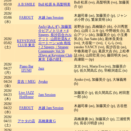
2026/
Bull 松原 (vo), 高梨明美 (vo), 加藤英
05/10
A.B.SMILE
Bull 松原 & 高梨明美
介 (p)
(日)
2026/
木越司泰 (as), 加藤英介 (p), ジャン
05/06
FAROUT
木越 Jam Session
ボ小野 (b), 繁泉英明 (ds)
(水)
AnJz (あんず), 加藤英
岩野歩 (tp), 高橋陽介 (tb), 小川秀憲
介ピアノトリオ + 4
(bs), 山田ミユキ (p), 中野雄矢 (b), 高
Singers, 長沙百合カル
山アツシ (ds), 加藤英介 (p), 小玉勇
2026/
テット, 山田壮晃&メ
気 (b), Jun Saito (ds), 勘米良美佳
KEYSTONE
05/02
ロートーン with 有桂
(vo), 大谷龍一 (vo), くらら (vo),
CLUB 東京
(土)
+ 2 Singers,
/
Strange
yasuko YANCY (vo), 長沙百合 (as),
Community Vol.56
中條美穂子 (p), 葛原大吉 (b), 上松孝
2Days at Keystone Club
誌 (ds), 山田壮晃 (ts), 藤田明夫 (as),
東京【昼の部】
高瀬龍一 (tp)
2026/
Piano Bar
京京 (vo), Maria Eva (vo), 加藤英介
04/27
Jazz
IZUMI
(p), 佐久間高広 (b), 羽根渕道広 (ts)
(月)
2026/
Ayuko (vo), 加藤英介 (p), 大塚義将
04/24
音吉！MEG
Ayuko
(b)
(金)
2026/
Live JAZZ
加藤英介 (p), 佐久間高広 (b), 村田憲
04/23
Jam Session
HotHouse
一郎 (ds)
(木)
2026/
木越司泰 (as), 加藤英介 (p), 古谷悠
04/22
FAROUT
木越 Jam Session
(b)
(水)
2026/
高橋康廣 (ts), 加藤英介 (p), 三浦哲男
04/11
アケタの店
高橋康廣 G
(b), 長谷川明彦 (ds)
(土)
2026/