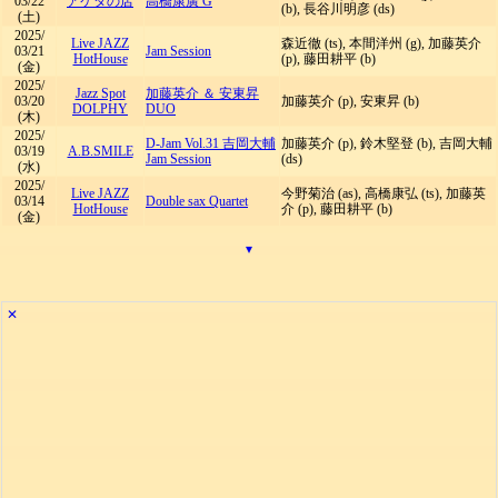
03/22
アケタの店
高橋康廣 G
(b), 長谷川明彦 (ds)
(土)
2025/
Live JAZZ
森近徹 (ts), 本間洋州 (g), 加藤英介
03/21
Jam Session
HotHouse
(p), 藤田耕平 (b)
(金)
2025/
Jazz Spot
加藤英介 ＆ 安東昇
03/20
加藤英介 (p), 安東昇 (b)
DOLPHY
DUO
(木)
2025/
D-Jam Vol.31 吉岡大輔
加藤英介 (p), 鈴木堅登 (b), 吉岡大輔
03/19
A.B.SMILE
Jam Session
(ds)
(水)
2025/
Live JAZZ
今野菊治 (as), 高橋康弘 (ts), 加藤英
03/14
Double sax Quartet
HotHouse
介 (p), 藤田耕平 (b)
(金)
▾
✕