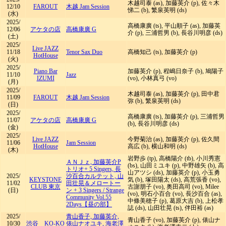
木越司泰 (as), 加藤英介 (p), 佐々木
12/10
FAROUT
木越 Jam Session
悌二 (b), 繁泉英明 (ds)
(水)
2025/
高橋康廣 (ts), 平山順子 (as), 加藤英
12/06
アケタの店
高橋康廣 G
介 (p), 三浦哲男 (b), 長谷川明彦 (ds)
(土)
2025/
Live JAZZ
11/18
Tenor Sax Duo
高橋知己 (ts), 加藤英介 (p)
HotHouse
(火)
2025/
Piano Bar
加藤英介 (p), 程嶋日奈子 (b), 鳩陽子
11/10
Jazz
IZUMI
(vo), 小林真弓 (vo)
(月)
2025/
木越司泰 (as), 加藤英介 (p), 田中君
11/09
FAROUT
木越 Jam Session
弥 (b), 繁泉英明 (ds)
(日)
2025/
高橋康廣 (ts), 加藤英介 (p), 三浦哲男
11/07
アケタの店
高橋康廣 G
(b), 長谷川明彦 (ds)
(金)
2025/
Live JAZZ
今野菊治 (as), 加藤英介 (p), 佐久間
11/06
Jam Session
HotHouse
高広 (b), 横山和明 (ds)
(木)
岩野歩 (tp), 高橋陽介 (tb), 小川秀憲
ＡＮＪｚ, 加藤英介P
(bs), 山田ミユキ (p), 中野雄矢 (b), 高
トリオ+ 5 Singers, 長
山アツシ (ds), 加藤英介 (p), 小玉勇
2025/
沙百合カルテット, 山
KEYSTONE
気 (b), 塚田陽太 (ds), 高荒張香 (vo),
11/02
田壮晃＆メロートー
CLUB 東京
古謝朋子 (vo), 奥田高司 (vo), Milee
(日)
ン + 3 Singers
/
Strange
(vo), 明石小百合 (vo), 長沙百合 (as),
Community Vol.55
中條美穂子 (p), 葛原大吉 (b), 上松孝
2Days【昼の部】
誌 (ds), 山田壮晃 (ts), 伴田裕 (as)
2025/
青山香子, 加藤英介,
青山香子 (vo), 加藤英介 (p), 俵山ナ
10/30
渋谷 KO-KO
俵山ナオユキ, 海老澤