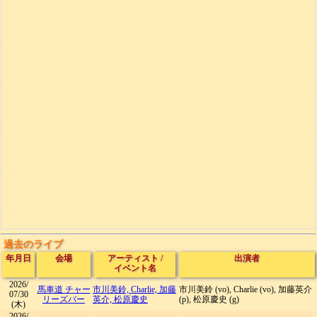
過去のライブ
年月日
会場
アーティスト
/
出演者
イベント名
2026/
馬車道 チャー
市川美鈴, Charlie, 加藤
市川美鈴 (vo), Charlie (vo), 加藤英介
07/30
リーズバー
英介, 松原慶史
(p), 松原慶史 (g)
(木)
2026/