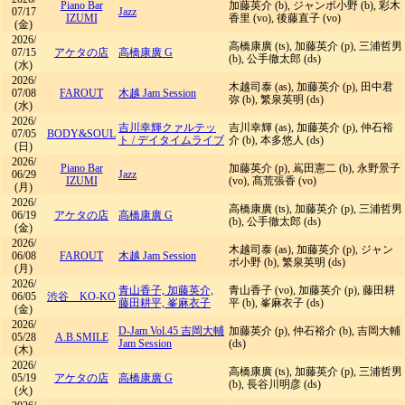
Piano Bar
加藤英介 (b), ジャンボ小野 (b), 彩木
07/17
Jazz
IZUMI
香里 (vo), 後藤直子 (vo)
(金)
2026/
高橋康廣 (ts), 加藤英介 (p), 三浦哲男
07/15
アケタの店
高橋康廣 G
(b), 公手徹太郎 (ds)
(水)
2026/
木越司泰 (as), 加藤英介 (p), 田中君
07/08
FAROUT
木越 Jam Session
弥 (b), 繁泉英明 (ds)
(水)
2026/
吉川幸輝クァルテッ
吉川幸輝 (as), 加藤英介 (p), 仲石裕
07/05
BODY&SOUL
ト
/
デイタイムライブ
介 (b), 本多悠人 (ds)
(日)
2026/
Piano Bar
加藤英介 (p), 嶌田憲二 (b), 永野景子
06/29
Jazz
IZUMI
(vo), 髙荒張香 (vo)
(月)
2026/
高橋康廣 (ts), 加藤英介 (p), 三浦哲男
06/19
アケタの店
高橋康廣 G
(b), 公手徹太郎 (ds)
(金)
2026/
木越司泰 (as), 加藤英介 (p), ジャン
06/08
FAROUT
木越 Jam Session
ボ小野 (b), 繁泉英明 (ds)
(月)
2026/
青山香子, 加藤英介,
青山香子 (vo), 加藤英介 (p), 藤田耕
06/05
渋谷 KO-KO
藤田耕平, 峯麻衣子
平 (b), 峯麻衣子 (ds)
(金)
2026/
D-Jam Vol.45 吉岡大輔
加藤英介 (p), 仲石裕介 (b), 吉岡大輔
05/28
A.B.SMILE
Jam Session
(ds)
(木)
2026/
高橋康廣 (ts), 加藤英介 (p), 三浦哲男
05/19
アケタの店
高橋康廣 G
(b), 長谷川明彦 (ds)
(火)