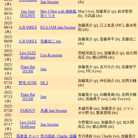
Jam Session
(ds)
(水)
2025/
Jazz Spot
May I Slng with 湘南栽
May I (vo), 加藤英介 (p), 鈴木堅登
08/16
DOLPHY
培トリオ
(b), 力武誠 (ds)
(土)
2025/
加藤英介 (p), 江上友彦 (MC), 森永哲
08/14
A.B.SMILE
EGA JAM Jam Session
則 (ds)
(木)
2025/
加藤英介 (p), 斎藤草平 (b), 安藤信二
08/09
A.B.SMILE
安藤信二 trio
(ds)
(土)
2025/
Live JAZZ
羽根渕道広 (ts), 加藤英介 (p), 佐久間
08/07
Live & session
HotHouse
高広 (b), 横山和明 (ds)
(木)
2025/
Piano Bar
加藤英介 (p), 吉川大介 (b), 佐藤智子
08/05
Jazz
IZUMI
(vo), PICA (vo)
(火)
2025/
加藤英介 (p), 仲石裕介 (b), 吉岡大輔
07/31
野毛 JUNK
SK 3
(ds)
(木)
2025/
Piano Bar
加藤英介 (p), 白幡真都 (b), 吉岡大輔
07/23
Jazz
IZUMI
(ds), 高橋典子 (vo), Lady Eva (vo)
(水)
2025/
木越司泰 (as), 加藤英介 (p), ジャン
07/20
FAROUT
木越 Jam Session
ボ小野 (b), 繁泉英明 (ds)
(日)
2025/
Live JAZZ
今野菊治 (as), 加藤英介 (p), 佐久間
07/17
Jam Session
HotHouse
高広 (b), 横山和明 (ds)
(木)
2025/
馬車道 チャー
市川美鈴, Charlie, 加藤
市川美鈴 (vo), Charlie (vo), 加藤英介