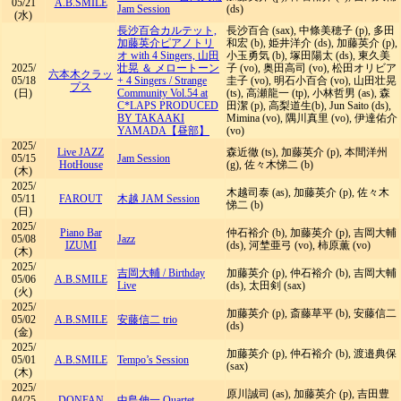
05/21
A.B.SMILE
Jam Session
(ds)
(水)
長沙百合カルテット,
長沙百合 (sax), 中條美穂子 (p), 多田
加藤英介ピアノトリ
和宏 (b), 姫井洋介 (ds), 加藤英介 (p),
オ with 4 Singers, 山田
小玉勇気 (b), 塚田陽太 (ds), 東久美
2025/
壮晃 ＆ メロートーン
子 (vo), 奥田高司 (vo), 松田オリビア
六本木クラッ
05/18
+ 4 Singers
/
Strange
圭子 (vo), 明石小百合 (vo), 山田壮晃
プス
(日)
Community Vol.54 at
(ts), 高瀬龍一 (tp), 小林哲男 (as), 森
C*LAPS PRODUCED
田潔 (p), 高梨道生(b), Jun Saito (ds),
BY TAKAAKI
Mimina (vo), 隅川真里 (vo), 伊達佑介
YAMADA【昼部】
(vo)
2025/
Live JAZZ
森近徹 (ts), 加藤英介 (p), 本間洋州
05/15
Jam Session
HotHouse
(g), 佐々木悌二 (b)
(木)
2025/
木越司泰 (as), 加藤英介 (p), 佐々木
05/11
FAROUT
木越 JAM Session
悌二 (b)
(日)
2025/
Piano Bar
仲石裕介 (b), 加藤英介 (p), 吉岡大輔
05/08
Jazz
IZUMI
(ds), 河埜亜弓 (vo), 柿原薫 (vo)
(木)
2025/
吉岡大輔
/
Birthday
加藤英介 (p), 仲石裕介 (b), 吉岡大輔
05/06
A.B.SMILE
Live
(ds), 太田剣 (sax)
(火)
2025/
加藤英介 (p), 斎藤草平 (b), 安藤信二
05/02
A.B.SMILE
安藤信二 trio
(ds)
(金)
2025/
加藤英介 (p), 仲石裕介 (b), 渡邉典保
05/01
A.B.SMILE
Tempo’s Session
(sax)
(木)
2025/
原川誠司 (as), 加藤英介 (p), 吉田豊
04/25
DONFAN
中島伸一 Quartet