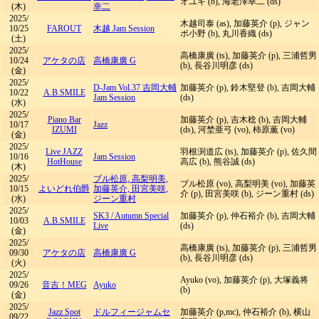
オユキ (b), 海老澤幸二 (ds)
(木)
幸二
2025/
木越司泰 (as), 加藤英介 (p), ジャン
10/25
FAROUT
木越 Jam Session
ボ小野 (b), 丸川香織 (ds)
(土)
2025/
高橋康廣 (ts), 加藤英介 (p), 三浦哲男
10/24
アケタの店
高橋康廣 G
(b), 長谷川明彦 (ds)
(金)
2025/
D-Jam Vol.37 吉岡大輔
加藤英介 (p), 鈴木堅登 (b), 吉岡大輔
10/22
A.B.SMILE
Jam Session
(ds)
(水)
2025/
Piano Bar
加藤英介 (p), 吉木稔 (b), 吉岡大輔
10/17
Jazz
IZUMI
(ds), 河埜亜弓 (vo), 柿原薫 (vo)
(金)
2025/
Live JAZZ
羽根渕道広 (ts), 加藤英介 (p), 佐久間
10/16
Jam Session
HotHouse
高広 (b), 熊谷誠 (ds)
(木)
2025/
ブル松原, 高梨明美,
ブル松原 (vo), 高梨明美 (vo), 加藤英
10/15
よいどれ伯爵
加藤英介, 田宮美咲,
介 (p), 田宮美咲 (b), ジーン重村 (ds)
(水)
ジーン重村
2025/
SK3
/
Autumn Special
加藤英介 (p), 仲石裕介 (b), 吉岡大輔
10/03
A.B.SMILE
Live
(ds)
(金)
2025/
高橋康廣 (ts), 加藤英介 (p), 三浦哲男
09/30
アケタの店
高橋康廣 G
(b), 長谷川明彦 (ds)
(火)
2025/
Ayuko (vo), 加藤英介 (p), 大塚義将
09/26
音吉！MEG
Ayuko
(b)
(金)
2025/
Jazz Spot
ドルフィージャムセ
加藤英介 (p,mc), 仲石裕介 (b), 横山
09/22