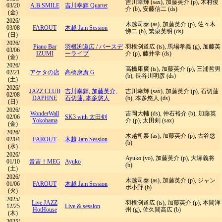
吉川幸輝 (sax), 加藤英介 (p), 木村俊
03/20
A.B.SMILE
吉川幸輝 Quartet
介 (b), 安藤信二 (ds)
(金)
2026/
木越司泰 (as), 加藤英介 (p), 佐々木
03/08
FAROUT
木越 Jam Session
悌二 (b), 繁泉英明 (ds)
(日)
2026/
Piano Bar
羽根渕道広
/
バースデ
羽根渕道広 (ts), 馬場孝義 (g), 加藤英
03/06
IZUMI
ーライブ
介 (p), 藤井学 (ds)
(金)
2026/
高橋康廣 (ts), 加藤英介 (p), 三浦哲男
02/21
アケタの店
高橋康廣 G
(b), 長谷川明彦 (ds)
(土)
2026/
JAZZ CLUB
吉川幸輝, 加藤英介,
吉川幸輝 (sax), 加藤英介 (p), 石切蓮
02/08
DAPHNE
石切蓮, 本多悠人
(b), 本多悠人 (ds)
(日)
2026/
WonderWall
吉岡大輔 (ds), 仲石裕介 (b), 加藤英
02/06
SK3 with 太田剣
Yokohama
介 (p), 太田剣 (sax)
(金)
2026/
木越司泰 (as), 加藤英介 (p), 古谷悠
02/04
FAROUT
木越 Jam Session
(b)
(水)
2026/
Ayuko (vo), 加藤英介 (p), 大塚義将
01/10
音吉！MEG
Ayuko
(b)
(土)
2026/
木越司泰 (as), 加藤英介 (p), ジャン
01/06
FAROUT
木越 Jam Session
ボ小野 (b)
(火)
2025/
Live JAZZ
羽根渕道広 (ts), 加藤英介 (p), 本間洋
12/25
Live & session
HotHouse
州 (g), 佐久間高広 (b)
(木)
2025/