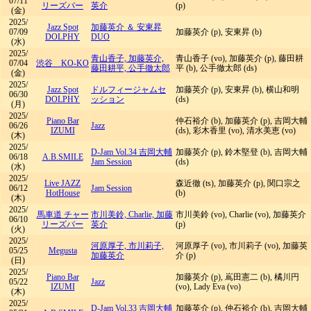
07/11
リーズバー
英介
(p)
(金)
2025/
Jazz Spot
加藤英介 ＆ 安東昇
07/09
加藤英介 (p), 安東昇 (b)
DOLPHY
DUO
(水)
2025/
青山香子, 加藤英介,
青山香子 (vo), 加藤英介 (p), 藤田耕
07/04
渋谷 KO-KO
藤田耕平, 公手徹太郎
平 (b), 公手徹太郎 (ds)
(金)
2025/
Jazz Spot
ドルフィージャムセ
加藤英介 (p), 安東昇 (b), 横山和明
06/30
DOLPHY
ッション
(ds)
(月)
2025/
Piano Bar
仲石裕介 (b), 加藤英介 (p), 吉岡大輔
06/26
Jazz
IZUMI
(ds), 彩木香里 (vo), 清水美恵 (vo)
(木)
2025/
D-Jam Vol.34 吉岡大輔
加藤英介 (p), 鈴木堅登 (b), 吉岡大輔
06/18
A.B.SMILE
Jam Session
(ds)
(水)
2025/
Live JAZZ
森近徹 (ts), 加藤英介 (p), 関口宗之
06/12
Jam Session
HotHouse
(b)
(木)
2025/
馬車道 チャー
市川美鈴, Charlie, 加藤
市川美鈴 (vo), Charlie (vo), 加藤英介
06/10
リーズバー
英介
(p)
(火)
2025/
河原厚子, 市川莉子,
河原厚子 (vo), 市川莉子 (vo), 加藤英
05/25
Megusta
加藤英介
介 (p)
(日)
2025/
Piano Bar
加藤英介 (p), 嶌田憲二 (b), 橘川円
05/22
Jazz
IZUMI
(vo), Lady Eva (vo)
(木)
2025/
D-Jam Vol.33 吉岡大輔
加藤英介 (p), 仲石裕介 (b), 吉岡大輔