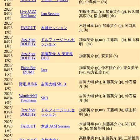
(b), 中島伸一 (ds)
(金)
2025/
Live JAZZ
羽根渕道広 (ts), 加藤英介 (p), 佐久間
04/24
Jam Session
HotHouse
高広 (b), 横山和明 (ds)
(木)
2025/
木越司泰 (as), 加藤英介 (p), 関口真
04/23
FAROUT
木越セッション
央 (b)
(水)
2025/
Jazz Spot
ドルフィージャムセ
加藤英介 (p,mc), 工藤精 (b), 横山和
04/21
DOLPHY
ッション
明 (ds)
(月)
2025/
Jazz Spot
加藤英介 ＆ 安東昇
04/16
加藤英介 (p), 安東昇 (b)
DOLPHY
DUO
(水)
2025/
Piano Bar
加藤英介 (p), 仲石裕介 (b), 東久美子
04/15
Jazz
IZUMI
(vo), 松方正彦 (vo)
(火)
2025/
吉岡大輔 (ds), 加藤英介 (p), 仲石裕
04/10
野毛 JUNK
吉岡大輔 SK ３
介 (b)
(木)
2025/
WonderWall
吉岡大輔 (ds), 加藤英介 (p), 仲石裕
04/04
SK3
Yokohama
介 (b)
(金)
2025/
Jazz Spot
ドルフィージャムセ
加藤英介 (p,mc), 工藤精 (b), 横山和
03/24
DOLPHY
ッション
明 (ds)
(月)
2025/
木越司泰 (as), 加藤英介 (p), 関口真
03/23
FAROUT
木越 JAM Session
央 (b), 繁泉英明 (ds)
(日)
2025/
高橋康廣 (ts), 加藤英介 (p), 三浦哲男