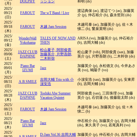
DOLPHY
ッション
和明 (ds)
(月)
2025/
渡辺典保 (as), 渡辺てつ (as), 加藤英
09/21
FAROUT
The wT Band
/
Live
介 (p), 仲石裕介 (b), 森永哲則 (ds)
(日)
2025/
木越司泰 (as), 加藤英介 (p), 佐々木
09/18
FAROUT
木越 Jam Session
悌二 (b), 繁泉英明 (ds)
(木)
2025/
WonderWall
TALES OF NOW AND
ARISA (vo), 加藤英介 (p), 仲石裕介
09/12
Yokohama
THEN
(b), 吉岡大輔 (ds)
(金)
2025/
松山夏子, 阿部俊貴,
JAZZ CLUB
松山夏子 (vib), 阿部俊貴 (sax), 加藤
09/06
加藤英介, 片野吾朗,
DAPHNE
英介 (p), 片野吾朗 (b), 二木幹弥 (ds)
(土)
二木幹弥
2025/
Piano Bar
加藤英介 (p), 永松徳文 (b), 今井あさ
09/01
Jazz
IZUMI
美 (vo), 鳩陽子 (vo)
(月)
2025/
吉岡大輔 Trio with 小
小濵安浩 (sax), 加藤英介 (p), 安東昇
08/31
A.B.SMILE
濵安浩
(b), 吉岡大輔 (ds)
(日)
2025/
JAZZ CLUB
Toshiki Abe Summer
阿部俊貴 (sax), 三田珠理 (vo), 加藤
08/28
DAPHNE
Vacation Quintet
英介 (p), 石切蓮 (b), 後藤龍太郎 (ds)
(木)
2025/
木越司泰 (as), 加藤英介 (p), 佐々木
08/23
FAROUT
木越 Jam Session
悌二 (b)
(土)
2025/
Piano Bar
仲石裕介 (b), 加藤英介 (p), 吉岡大輔
08/21
Jazz
IZUMI
(ds), 東久美子 (vo), 若尾真利 (vo)
(木)
2025/
D-Jam Vol.36 吉岡大輔
加藤英介 (p), 仲石裕介 (b), 吉岡大輔
08/20
A.B.SMILE