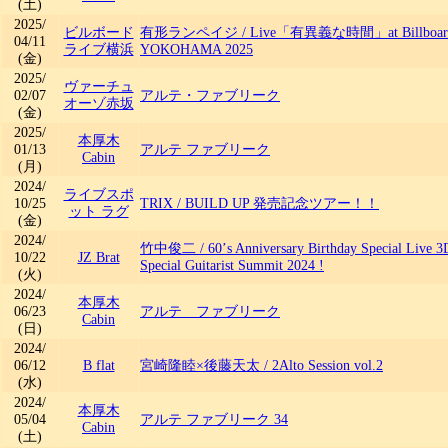
(土)
2025/
ビルボード
有形ランペイジ
/
Live「有異義な時間」at Billboard
04/11
ライブ横浜
YOKOHAMA 2025
(金)
2025/
ヴァーチュ
02/07
アルテ・ファブリーク
オーゾ赤坂
(金)
2025/
本厚木
01/13
アルテ ファブリーク
Cabin
(月)
2024/
ライブスポ
10/25
TRIX
/
BUILD UP 発売記念ツアー！！
ット ラグ
(金)
2024/
竹中俊二
/
60’s Anniversary Birthday Special Live
10/22
JZ Brat
Special Guitarist Summit 2024 !
(火)
2024/
本厚木
06/23
アルテ ファブリーク
Cabin
(日)
2024/
06/12
B flat
宮崎隆睦×後藤天太
/
2Alto Session vol.2
(水)
2024/
本厚木
05/04
アルテ ファブリーク 34​
Cabin
(土)