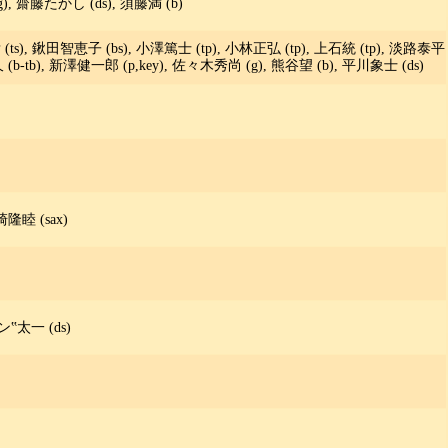
(g), 齋藤たかし (ds), 須藤満 (b)
(ts), 鍬田智恵子 (bs), 小澤篤士 (tp), 小林正弘 (tp), 上石統 (tp), 淡路泰平
久 (b-tb), 新澤健一郎 (p,key), 佐々木秀尚 (g), 熊谷望 (b), 平川象士 (ds)
崎隆睦 (sax)
‟太一 (ds)