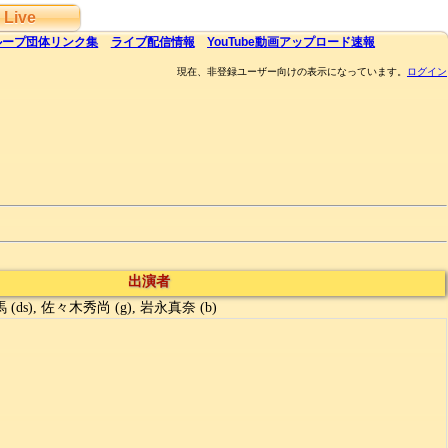
Live
ループ団体
リンク集
ライブ
配信
情報
YouTube
動画アップロード速報
現在、非登録ユーザー向けの表示になっています。
ログイン
出演者
 (ds), 佐々木秀尚 (g), 岩永真奈 (b)