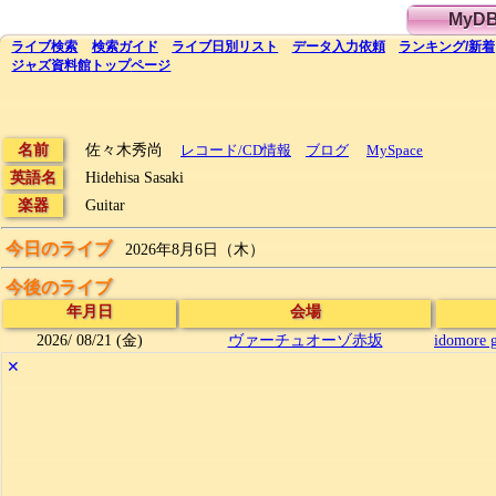
MyD
ライブ
検索
検索
ガイド
ライブ日別
リスト
データ
入力依頼
ランキング
/
新着
ジャズ資料館
トップ
ページ
名前
佐々木秀尚
レコード/CD情報
ブログ
MySpace
英語名
Hidehisa Sasaki
楽器
Guitar
今日のライブ
2026年8月6日（木）
今後のライブ
年月日
会場
2026/
08/21
(金)
ヴァーチュオーゾ赤坂
idomor
✕