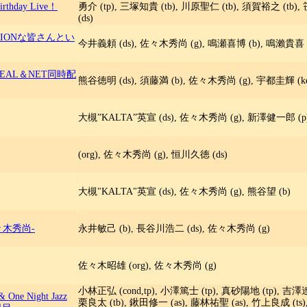
hday Live！
勇介 (tp), 三塚知貴 (tb), 川原聖仁 (tb), 須賀裕之 (tb)
(ds)
FUSIONな皆さんとい
今井義頼 (ds), 佐々木秀尚 (g), 鳴瀬喜博 (b), 鳴瀨貴喜 (b
R ーREAL＆NET同時配
熊谷徳明 (ds), 須藤満 (b), 佐々木秀尚 (g), 宇都圭輝 (ke
大槻”KALTA”英宣 (ds), 佐々木秀尚 (g), 新澤健一郎 (p
(org), 佐々木秀尚 (g), 恒川久徳 (ds)
大槻"KALTA"英宣 (ds), 佐々木秀尚 (g), 熊谷望 (b)
々木秀尚-
永井敏己 (b), 長谷川浩二 (ds), 佐々木秀尚 (g)
佐々木昭雄 (org), 佐々木秀尚 (g)
小林正弘 (cond,tp), 小澤篤士 (tp), 真砂陽地 (tp), 吉澤達
 One Night Jazz
栗良太 (tb), 鍬田修一 (as), 藤林祐聖 (as), 竹上良成 (ts