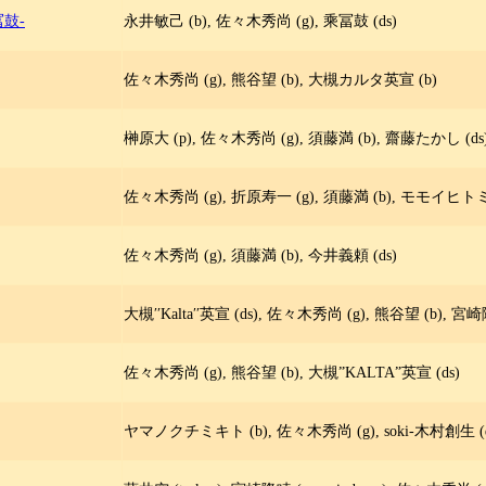
冨鼓-
永井敏己 (b), 佐々木秀尚 (g), 乘冨鼓 (ds)
佐々木秀尚 (g), 熊谷望 (b), 大槻カルタ英宣 (b)
榊原大 (p), 佐々木秀尚 (g), 須藤満 (b), 齋藤たかし (ds
佐々木秀尚 (g), 折原寿一 (g), 須藤満 (b), モモイヒトミ 
佐々木秀尚 (g), 須藤満 (b), 今井義頼 (ds)
大槻′′Kalta′′英宣 (ds), 佐々木秀尚 (g), 熊谷望 (b), 宮崎
佐々木秀尚 (g), 熊谷望 (b), 大槻”KALTA”英宣 (ds)
ヤマノクチミキト (b), 佐々木秀尚 (g), soki-木村創生 (ds