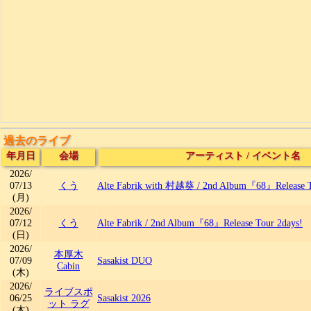
過去のライブ
年月日
会場
アーティスト
/
イベント名
2026/
07/13
くう
Alte Fabrik with 村越葵
/
2nd Album『68』Release T
(月)
2026/
07/12
くう
Alte Fabrik
/
2nd Album『68』Release Tour 2days!
(日)
2026/
本厚木
07/09
Sasakist DUO
Cabin
(木)
2026/
ライブスポ
06/25
Sasakist 2026
ット ラグ
(木)