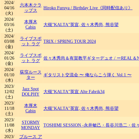
2024/
六本木クラ
04/16
Hiroko Furuya
/
Birthday Live《同時配信あり》
ップス
(火)
2024/
本厚木
03/16
大槻”KALTA”英宣, 佐々木秀尚, 熊谷望
Cabin
(土)
2024/
ライブスポ
03/08
TRIX
/
SPRING TOUR 2024
ット ラグ
(金)
2024/
ライブスポ
01/26
佐々木秀尚＆有賀教平ギターデュオ
/
ーREAL＆
ット ラグ
(金)
2024/
荻窪ルース
01/10
ギタリスト交流会 〜 俺ならこう弾く Vol.1 〜
ター
(水)
2023/
Jazz Spot
12/02
大槻”KALTA”英宣 Alte Fabrik34
DOLPHY
(土)
2023/
本厚木
11/18
大槻"KALTA"英宣, 佐々木秀尚, 熊谷望
Cabin
(土)
2023/
STORMY
11/08
TOSHIMI SESSION -永井敏己・長谷川浩二・佐
MONDAY
(水)
2023/
ブルース ア