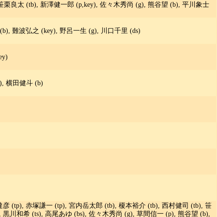
, 笹栗良太 (tb), 新澤健一郎 (p,key), 佐々木秀尚 (g), 熊谷望 (b), 平川象士
), 難波弘之 (key), 野呂一生 (g), 川口千里 (ds)
y)
), 横田健斗 (b)
彦 (tp), 赤塚謙一 (tp), 宮内岳太郎 (tb), 榎本裕介 (tb), 西村健司 (tb), 笹
), 黒川和希 (ts), 高尾あゆ (bs), 佐々木秀尚 (g), 草間信一 (p), 熊谷望 (b),