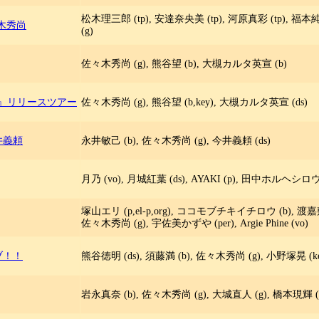
松木理三郎 (tp), 安達奈央美 (tp), 河原真彩 (tp), 福本純也
々木秀尚
(g)
佐々木秀尚 (g), 熊谷望 (b), 大槻カルタ英宣 (b)
『68』リリースツアー
佐々木秀尚 (g), 熊谷望 (b,key), 大槻カルタ英宣 (ds)
今井義頼
永井敏己 (b), 佐々木秀尚 (g), 今井義頼 (ds)
月乃 (vo), 月城紅葉 (ds), AYAKI (p), 田中ホルヘシロウ 
塚山エリ (p,el-p,org), ココモブチキイチロウ (b), 渡嘉敷祐一 
佐々木秀尚 (g), 宇佐美かずや (per), Argie Phine (vo)
ブ！！
熊谷徳明 (ds), 須藤満 (b), 佐々木秀尚 (g), 小野塚晃 (ke
岩永真奈 (b), 佐々木秀尚 (g), 大城直人 (g), 橋本現輝 (d