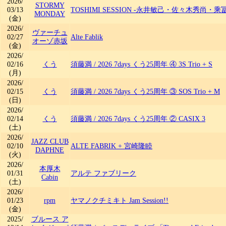
2026/
STORMY
03/13
TOSHIMI SESSION -永井敏己・佐々木秀尚・乘
MONDAY
(金)
2026/
ヴァーチュ
02/27
Alte Fablik
オーゾ赤坂
(金)
2026/
02/16
くう
須藤満
/
2026 7days くう25周年 ④ 3S Trio + S
(月)
2026/
02/15
くう
須藤満
/
2026 7days くう25周年 ③ SOS Trio + M
(日)
2026/
02/14
くう
須藤満
/
2026 7days くう25周年 ② CASIX 3
(土)
2026/
JAZZ CLUB
02/10
ALTE FABRIK + 宮崎隆睦
DAPHNE
(火)
2026/
本厚木
01/31
アルテ ファブリーク
Cabin
(土)
2026/
01/23
rpm
ヤマノクチミキト Jam Session!!
(金)
2025/
ブルース ア