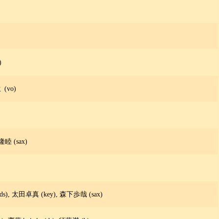
)
(vo)
隆睦 (sax)
), 太田卓真 (key), 森下歩哉 (sax)