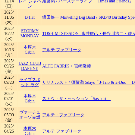
12/14
レイ ジャパ
須藤満
/
バースデーライブ 「Times and Friends」
(日)
ン
2025/
11/06
B flat
鍬田修一 Marveling Big Band
/
SKB48 Birthday Spec
(木)
2025/
STORMY
10/22
TOSHIMI SESSION -永井敏己・長谷川浩二・佐
MONDAY
(水)
2025/
本厚木
10/13
アルテ ファブリーク
Cabin
(月)
2025/
JAZZ CLUB
09/26
ALTE FABRIK + 宮崎隆睦
DAPHNE
(金)
2025/
ライブスポ
09/20
ササカルスト
/
須藤満 5days「3-Trio & 2-Duo」 
ット ラグ
(土)
2025/
本厚木
07/01
ストウ・ザ・セッション「Sasakist」
Cabin
(火)
2025/
ヴァーチュ
05/09
アルテ・ファブリーク
オーゾ赤坂
(金)
2025/
本厚木
04/26
アルテ ファブリーク
Cabin