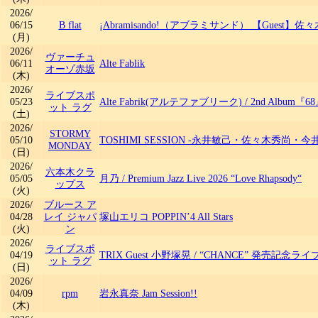
2026/
06/15
B flat
¡Abramisando!（アブラミサンド） 【Guest】佐
(月)
2026/
ヴァーチュ
06/11
Alte Fablik
オーゾ赤坂
(木)
2026/
ライブスポ
05/23
Alte Fabrik(アルテファブリーク)
/
2nd Album
ット ラグ
(土)
2026/
STORMY
05/10
TOSHIMI SESSION -永井敏己・佐々木秀尚・
MONDAY
(日)
2026/
六本木クラ
05/05
月乃
/
Premium Jazz Live 2026 “Love Rhapsody“
ップス
(火)
2026/
ブルース ア
04/28
レイ ジャパ
塚山エリコ POPPIN’4 All Stars
(火)
ン
2026/
ライブスポ
04/19
TRIX Guest 小野塚晃
/
“CHANCE” 発売記念ライ
ット ラグ
(日)
2026/
04/09
rpm
岩永真奈 Jam Session!!
(木)