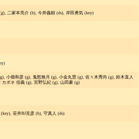
木秀尚 (g), 二家本亮介 (b), 今井義頼 (ds), 岸田勇気 (key)
y)
g), 小畑和彦 (g), 鬼怒無月 (g), 小金丸慧 (g), 佐々木秀尚 (g), 鈴木直人
崎 カポネ 信義 (g), 宮野弘紀 (g), 山田豪 (g)
ey), 笹井BJ克彦 (b), 守真人 (ds)