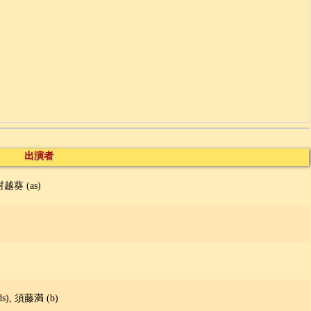
出演者
越葵 (as)
), 須藤満 (b)