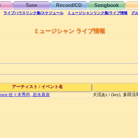
B
Tune
Record/CD
Songbook
ライブハウス
リンク集/スケジュール
ミュージシャン
リンク集/ライブ情報
グ
ミュージシャン ライブ情報
アーティスト
/
イベント名
e guest:佐々木秀尚, 岩永真奈
大沼あい (key), 多田涼馬