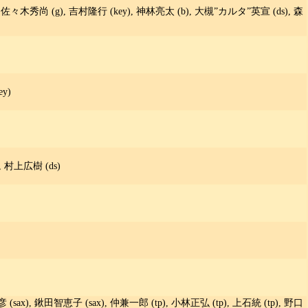
), 佐々木秀尚 (g), 吉村隆行 (key), 神林亮太 (b), 大槻”カルタ”英宣 (ds), 森
y)
, 村上広樹 (ds)
 (sax), 鍬田智恵子 (sax), 仲兼一郎 (tp), 小林正弘 (tp), 上石統 (tp), 野口