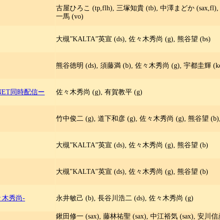
古屋ひろこ (tp,flh), 三塚知貴 (tb), 中澤まどか (sax,fl
一馬 (vo)
大槻”KALTA”英宣 (ds), 佐々木秀尚 (g), 熊谷望 (bs)
熊谷徳明 (ds), 須藤満 (b), 佐々木秀尚 (g), 宇都圭輝 (ke
NET同時配信ー
佐々木秀尚 (g), 有賀教平 (g)
竹中俊二 (g), 道下和彦 (g), 佐々木秀尚 (g), 熊谷望 (b)
大槻”KALTA”英宣 (ds), 佐々木秀尚 (g), 熊谷望 (b)
大槻"KALTA"英宣 (ds), 佐々木秀尚 (g), 熊谷望 (b)
々木秀尚-
永井敏己 (b), 長谷川浩二 (ds), 佐々木秀尚 (g)
鍬田修一 (sax), 藤林祐聖 (sax), 中江裕気 (sax), 安川信彦