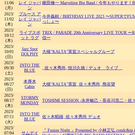
11/06
レイ ジャパ
鍬田修一 Marveling Big Band
/
今年もやります！Birt
(月)
ン
2023/
ブルース ア
今井義頼
/
BIRTHDAY LIVE 2023 〜SUPERで
11/02
レイ ジャパ
っしょ〜
(木)
ン
2023/
ライブスポ
TRIX
/
PARADE 20th Anniversary LIVE TOU
10/12
ット ラグ
信ー
(木)
2023/
Jazz Spot
10/01
大槻”KALTA”英宣スペシャルグループ
DOLPHY
(日)
2023/
INTO THE
09/30
, 佐々木秀尚, 恒川久徳
/
デュオ ライブ
BLUE
(土)
2023/
本厚木
08/27
大槻"KALTA"英宣, 佐々木秀尚, 熊谷望
Cabin
(日)
2023/
STORMY
08/17
TOSHIMI SESSION -永井敏己・長谷川浩二・佐
MONDAY
(木)
2023/
INTO THE
07/11
佐々木昭雄, 佐々木秀尚 デュオ
BLUE
(火)
2023/
『 Fusion Night 』Presented by 小林正弘 condc&tp &
07/04
サムデイ