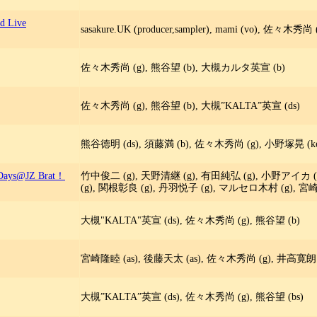
 Live
sasakure.UK (producer,sampler), mami (vo), 佐々
佐々木秀尚 (g), 熊谷望 (b), 大槻カルタ英宣 (b)
佐々木秀尚 (g), 熊谷望 (b), 大槻”KALTA”英宣 (ds)
熊谷徳明 (ds), 須藤満 (b), 佐々木秀尚 (g), 小野塚晃 (ke
 3Days@JZ Brat！
竹中俊二 (g), 天野清継 (g), 有田純弘 (g), 小野アイカ (
(g), 関根彰良 (g), 丹羽悦子 (g), マルセロ木村 (g), 宮
大槻"KALTA"英宣 (ds), 佐々木秀尚 (g), 熊谷望 (b)
宮崎隆睦 (as), 後藤天太 (as), 佐々木秀尚 (g), 井高寛朗 (k
大槻”KALTA”英宣 (ds), 佐々木秀尚 (g), 熊谷望 (bs)