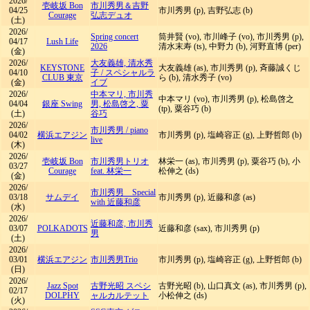
2026/
壱岐坂 Bon
市川秀男＆吉野
04/25
市川秀男 (p), 吉野弘志 (b)
Courage
弘志デュオ
(土)
2026/
Spring concert
筒井賢 (vo), 市川峰子 (vo), 市川秀男 (p),
04/17
Lush Life
2026
清水末寿 (ts), 中野力 (b), 河野直博 (per)
(金)
2026/
大友義雄, 清水秀
KEYSTONE
大友義雄 (as), 市川秀男 (p), 斉藤誠くじ
04/10
子
/
スペシャルラ
CLUB 東京
ら (b), 清水秀子 (vo)
(金)
イブ
2026/
中本マリ, 市川秀
中本マリ (vo), 市川秀男 (p), 松島啓之
04/04
銀座 Swing
男, 松島啓之, 粟
(tp), 粟谷巧 (b)
(土)
谷巧
2026/
市川秀男
/
piano
04/02
横浜エアジン
市川秀男 (p), 塩崎容正 (g), 上野哲郎 (b)
live
(木)
2026/
壱岐坂 Bon
市川秀男トリオ
林栄一 (as), 市川秀男 (p), 粟谷巧 (b), 小
03/27
Courage
feat. 林栄一
松伸之 (ds)
(金)
2026/
市川秀男 Special
03/18
サムデイ
市川秀男 (p), 近藤和彦 (as)
with 近藤和彦
(水)
2026/
近藤和彦, 市川秀
03/07
POLKADOTS
近藤和彦 (sax), 市川秀男 (p)
男
(土)
2026/
03/01
横浜エアジン
市川秀男Trio
市川秀男 (p), 塩崎容正 (g), 上野哲郎 (b)
(日)
2026/
Jazz Spot
古野光昭 スペシ
古野光昭 (b), 山口真文 (as), 市川秀男 (p),
02/17
DOLPHY
ャルカルテット
小松伸之 (ds)
(火)