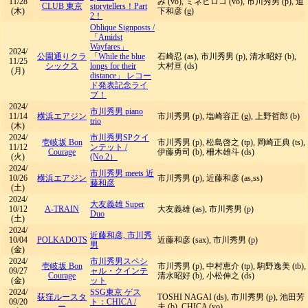
11/28
み (vo), ミネヒロコ (vo), 市川秀男 (p), 道
CLUB 東京
storytellers！Part
(木)
下和彦 (g)
2！
Oblique Signposts
/
「Amidst
Wayfares」
2024/
公園通りクラ
「While the blue
石崎忍 (as), 市川秀男 (p), 清水昭好 (b),
11/25
シックス
longs for their
大村亘 (ds)
(月)
distance」 レコー
ド発表記念ライ
ブ！
2024/
市川秀男 piano
11/14
横浜エアジン
市川秀男 (p), 塩崎容正 (g), 上野哲郎 (b)
trio
(木)
2024/
市川秀男SPクイ
壱岐坂 Bon
市川秀男 (p), 松島啓之 (tp), 岡崎正典 (ts),
11/12
ンテット
/
Courage
伊藤勇司 (b), 柵木雄斗 (ds)
(火)
(No.2）
2024/
市川秀男 meets 近
10/26
横浜エアジン
市川秀男 (p), 近藤和彦 (as,ss)
藤和彦
(土)
2024/
大友義雄 Super
10/12
A-TRAIN
大友義雄 (as), 市川秀男 (p)
Duo
(土)
2024/
近藤和彦, 市川秀
10/04
POLKADOTS
近藤和彦 (sax), 市川秀男 (p)
男
(金)
2024/
市川秀男スペシ
壱岐坂 Bon
市川秀男 (p), 中村恵介 (tp), 駒野逸美 (tb),
09/27
ャル・クインテ
Courage
清水昭好 (b), 小松伸之 (ds)
(金)
ット
2024/
SSG東京 ゲス
荻窪ルースタ
TOSHI NAGAI (ds), 市川秀男 (p), 池田芳
09/20
ト：CHICA
/
ー
夫 (b), CHICA (vo)