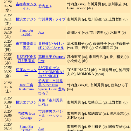
2025/
吉祥寺サムタ
竹内直 (sax), 市川秀男 (p), 須川崇志 (b),
09/24
竹内直 4
イム
Gene Jackson (ds)
(水)
2025/
09/11
横浜エアジン
市川秀男
/
ライブ
市川秀男 (p), 塩川容生 (g), 上野哲郎 (b)
(木)
2025/
Piano Bar
09/10
Jazz
高樹レイ (vo), 市川秀男 (p), 水橋孝 (b)
IZUMI
(水)
2025/
東京倶楽部目
貴桂牧(たかけい
清水貴和子 (vo), 藤光桂子 (vo), 伊藤牧子
09/07
黒店
ぼく)スペシャル
(vo), 市川秀男 (p), 佐久間高広 (b)
(日)
2025/
KEYSTONE
高橋里実 Quartet
/
髙橋里実 (as), 市川秀男 (p), 香川裕史 (b),
09/03
CLUB 東京
Live
小松伸之 (ds)
(水)
2025/
SSG東京 ゲス
荻窪ルースタ
TOSHI NAGAI (ds), 市川秀男 (p), 池田芳
08/22
ト：MOMOKA
/
ー
夫 (b), MOMOKA (tp,vo)
(金)
JAZZ NIGHT
竹内直・市川秀
2025/
Jazz 工房
男 Super Duo
竹内直 (sax,fl), 市川秀男 (p), 豊島ひろ子
08/16
Nishimura
Special Guest 豊島
(vo)
(土)
ひろ子
2025/
月例『市川秀男
08/09
横浜エアジン
市川秀男 (p), 塩崎容正 (g), 上野哲郎 (b)
LIVE』
(土)
2025/
市川秀男スペシ
壱岐坂 Bon
市川秀男 (p), 加納奈実 (as), 瀬尾高志 (b),
08/06
ャル・セッショ
Courage
木村紘 (ds)
(水)
ン
2025/
Piano Bar
市川秀男 (p), 香川裕史 (b), 関根英雄 (ds),
07/14
Jazz
IZUMI
Ayuko (vo)