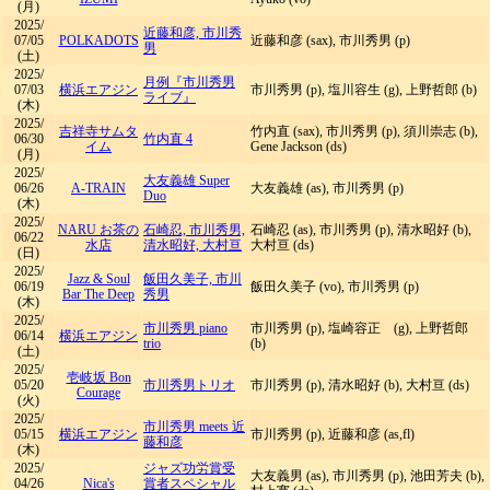
(月)
2025/
近藤和彦, 市川秀
07/05
POLKADOTS
近藤和彦 (sax), 市川秀男 (p)
男
(土)
2025/
月例『市川秀男
07/03
横浜エアジン
市川秀男 (p), 塩川容生 (g), 上野哲郎 (b)
ライブ』
(木)
2025/
吉祥寺サムタ
竹内直 (sax), 市川秀男 (p), 須川崇志 (b),
06/30
竹内直 4
イム
Gene Jackson (ds)
(月)
2025/
大友義雄 Super
06/26
A-TRAIN
大友義雄 (as), 市川秀男 (p)
Duo
(木)
2025/
NARU お茶の
石崎忍, 市川秀男,
石崎忍 (as), 市川秀男 (p), 清水昭好 (b),
06/22
水店
清水昭好, 大村亘
大村亘 (ds)
(日)
2025/
Jazz & Soul
飯田久美子, 市川
06/19
飯田久美子 (vo), 市川秀男 (p)
Bar The Deep
秀男
(木)
2025/
市川秀男 piano
市川秀男 (p), 塩崎容正 (g), 上野哲郎
06/14
横浜エアジン
trio
(b)
(土)
2025/
壱岐坂 Bon
05/20
市川秀男トリオ
市川秀男 (p), 清水昭好 (b), 大村亘 (ds)
Courage
(火)
2025/
市川秀男 meets 近
05/15
横浜エアジン
市川秀男 (p), 近藤和彦 (as,fl)
藤和彦
(木)
2025/
ジャズ功労賞受
大友義男 (as), 市川秀男 (p), 池田芳夫 (b),
04/26
Nica's
賞者スペシャル