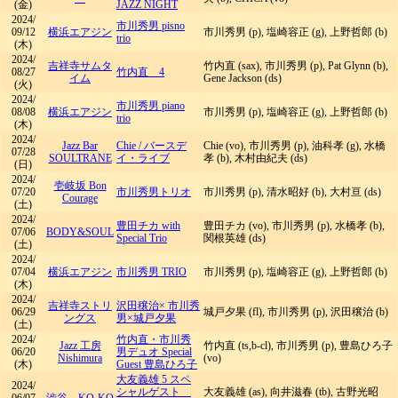
(金)
JAZZ NIGHT
2024/
市川秀男 pisno
09/12
横浜エアジン
市川秀男 (p), 塩崎容正 (g), 上野哲郎 (b)
trio
(木)
2024/
吉祥寺サムタ
竹内直 (sax), 市川秀男 (p), Pat Glynn (b),
08/27
竹内直 4
イム
Gene Jackson (ds)
(火)
2024/
市川秀男 piano
08/08
横浜エアジン
市川秀男 (p), 塩崎容正 (g), 上野哲郎 (b)
trio
(木)
2024/
Jazz Bar
Chie
/
バースデ
Chie (vo), 市川秀男 (p), 油科孝 (g), 水橋
07/28
SOULTRANE
イ・ライブ
孝 (b), 木村由紀夫 (ds)
(日)
2024/
壱岐坂 Bon
07/20
市川秀男トリオ
市川秀男 (p), 清水昭好 (b), 大村亘 (ds)
Courage
(土)
2024/
豊田チカ with
豊田チカ (vo), 市川秀男 (p), 水橋孝 (b),
07/06
BODY&SOUL
Special Trio
関根英雄 (ds)
(土)
2024/
07/04
横浜エアジン
市川秀男 TRIO
市川秀男 (p), 塩崎容正 (g), 上野哲郎 (b)
(木)
2024/
吉祥寺ストリ
沢田穣治× 市川秀
06/29
城戸夕果 (fl), 市川秀男 (p), 沢田穣治 (b)
ングス
男×城戸夕果
(土)
2024/
竹内直・市川秀
Jazz 工房
竹内直 (ts,b-cl), 市川秀男 (p), 豊島ひろ子
06/20
男デュオ Special
Nishimura
(vo)
(木)
Guest 豊島ひろ子
大友義雄 5 スペ
2024/
シャルゲスト
大友義雄 (as), 向井滋春 (tb), 古野光昭