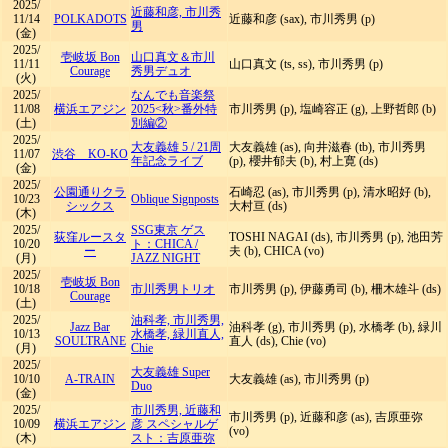
2025/
近藤和彦, 市川秀
11/14
POLKADOTS
近藤和彦 (sax), 市川秀男 (p)
男
(金)
2025/
壱岐坂 Bon
山口真文＆市川
11/11
山口真文 (ts, ss), 市川秀男 (p)
Courage
秀男デュオ
(火)
2025/
なんでも音楽祭
11/08
横浜エアジン
2025<秋>番外特
市川秀男 (p), 塩崎容正 (g), 上野哲郎 (b)
(土)
別編②
2025/
大友義雄 5
/
21周
大友義雄 (as), 向井滋春 (tb), 市川秀男
11/07
渋谷 KO-KO
年記念ライブ
(p), 櫻井郁夫 (b), 村上寛 (ds)
(金)
2025/
公園通りクラ
石崎忍 (as), 市川秀男 (p), 清水昭好 (b),
10/23
Oblique Signposts
シックス
大村亘 (ds)
(木)
2025/
SSG東京 ゲス
荻窪ルースタ
TOSHI NAGAI (ds), 市川秀男 (p), 池田芳
10/20
ト：CHICA
/
ー
夫 (b), CHICA (vo)
(月)
JAZZ NIGHT
2025/
壱岐坂 Bon
10/18
市川秀男トリオ
市川秀男 (p), 伊藤勇司 (b), 柵木雄斗 (ds)
Courage
(土)
2025/
油科孝, 市川秀男,
Jazz Bar
油科孝 (g), 市川秀男 (p), 水橋孝 (b), 緑川
10/13
水橋孝, 緑川直人,
SOULTRANE
直人 (ds), Chie (vo)
(月)
Chie
2025/
大友義雄 Super
10/10
A-TRAIN
大友義雄 (as), 市川秀男 (p)
Duo
(金)
2025/
市川秀男, 近藤和
市川秀男 (p), 近藤和彦 (as), 吉原亜弥
10/09
横浜エアジン
彦 スペシャルゲ
(vo)
(木)
スト：吉原亜弥