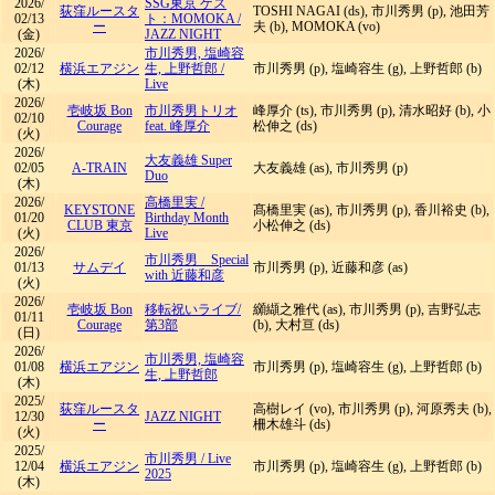
2026/
SSG東京 ゲス
荻窪ルースタ
TOSHI NAGAI (ds), 市川秀男 (p), 池田芳
02/13
ト：MOMOKA
/
ー
夫 (b), MOMOKA (vo)
(金)
JAZZ NIGHT
2026/
市川秀男, 塩崎容
02/12
横浜エアジン
生, 上野哲郎
/
市川秀男 (p), 塩崎容生 (g), 上野哲郎 (b)
(木)
Live
2026/
壱岐坂 Bon
市川秀男トリオ
峰厚介 (ts), 市川秀男 (p), 清水昭好 (b), 小
02/10
Courage
feat. 峰厚介
松伸之 (ds)
(火)
2026/
大友義雄 Super
02/05
A-TRAIN
大友義雄 (as), 市川秀男 (p)
Duo
(木)
2026/
高橋里実
/
KEYSTONE
髙橋里実 (as), 市川秀男 (p), 香川裕史 (b),
01/20
Birthday Month
CLUB 東京
小松伸之 (ds)
(火)
Live
2026/
市川秀男 Special
01/13
サムデイ
市川秀男 (p), 近藤和彦 (as)
with 近藤和彦
(火)
2026/
壱岐坂 Bon
移転祝いライブ/
纐纈之雅代 (as), 市川秀男 (p), 吉野弘志
01/11
Courage
第3部
(b), 大村亘 (ds)
(日)
2026/
市川秀男, 塩崎容
01/08
横浜エアジン
市川秀男 (p), 塩崎容生 (g), 上野哲郎 (b)
生, 上野哲郎
(木)
2025/
荻窪ルースタ
高樹レイ (vo), 市川秀男 (p), 河原秀夫 (b),
12/30
JAZZ NIGHT
ー
柵木雄斗 (ds)
(火)
2025/
市川秀男
/
Live
12/04
横浜エアジン
市川秀男 (p), 塩崎容生 (g), 上野哲郎 (b)
2025
(木)