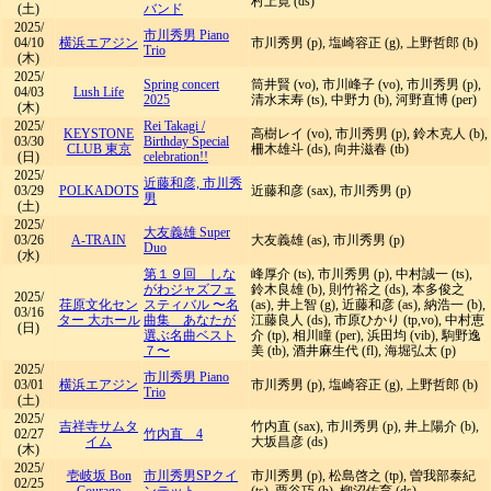
村上寛 (ds)
(土)
バンド
2025/
市川秀男 Piano
04/10
横浜エアジン
市川秀男 (p), 塩崎容正 (g), 上野哲郎 (b)
Trio
(木)
2025/
Spring concert
筒井賢 (vo), 市川峰子 (vo), 市川秀男 (p),
04/03
Lush Life
2025
清水末寿 (ts), 中野力 (b), 河野直博 (per)
(木)
2025/
Rei Takagi
/
KEYSTONE
高樹レイ (vo), 市川秀男 (p), 鈴木克人 (b),
03/30
Birthday Special
CLUB 東京
柵木雄斗 (ds), 向井滋春 (tb)
(日)
celebration!!
2025/
近藤和彦, 市川秀
03/29
POLKADOTS
近藤和彦 (sax), 市川秀男 (p)
男
(土)
2025/
大友義雄 Super
03/26
A-TRAIN
大友義雄 (as), 市川秀男 (p)
Duo
(水)
第１９回 しな
峰厚介 (ts), 市川秀男 (p), 中村誠一 (ts),
がわジャズフェ
鈴木良雄 (b), 則竹裕之 (ds), 本多俊之
2025/
荏原文化セン
スティバル 〜名
(as), 井上智 (g), 近藤和彦 (as), 納浩一 (b),
03/16
ター 大ホール
曲集 あなたが
江藤良人 (ds), 市原ひかり (tp,vo), 中村恵
(日)
選ぶ名曲ベスト
介 (tp), 相川瞳 (per), 浜田均 (vib), 駒野逸
７〜
美 (tb), 酒井麻生代 (fl), 海堀弘太 (p)
2025/
市川秀男 Piano
03/01
横浜エアジン
市川秀男 (p), 塩崎容正 (g), 上野哲郎 (b)
Trio
(土)
2025/
吉祥寺サムタ
竹内直 (sax), 市川秀男 (p), 井上陽介 (b),
02/27
竹内直 4
イム
大坂昌彦 (ds)
(木)
2025/
壱岐坂 Bon
市川秀男SPクイ
市川秀男 (p), 松島啓之 (tp), 曽我部泰紀
02/25