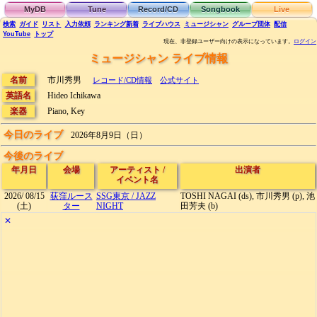
MyDB
Tune
Record/CD
Songbook
Live
検索
ガイド
リスト
入力依頼
ランキング
新着
ライブハウス
ミュージシャン
グループ団体
配信
YouTube
トップ
現在、非登録ユーザー向けの表示になっています。
ログイン
ミュージシャン ライブ情報
名前
市川秀男
レコード/CD情報
公式サイト
英語名
Hideo Ichikawa
楽器
Piano, Key
今日のライブ
2026年8月9日（日）
今後のライブ
年月日
会場
アーティスト
/
出演者
イベント名
2026/
08/15
荻窪ルース
SSG東京
/
JAZZ
TOSHI NAGAI (ds), 市川秀男 (p), 池
(土)
ター
NIGHT
田芳夫 (b)
✕