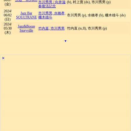
06/07
渋谷 KO-KO
市川秀男
/
向井滋
(b), 村上寛 (ds), 市川秀男 (p)
(金)
春復活記念
2024/
Jazz Bar
市川秀男, 水橋孝,
06/02
市川秀男 (p), 水橋孝 (b), 柵木雄斗 (ds)
SOULTRANE
柵木雄斗
(日)
2024/
Jazz&Booze
05/30
竹内直, 市川秀男
竹内直 (ts,fl), 市川秀男 (p)
Storyville
(木)
▾
✕