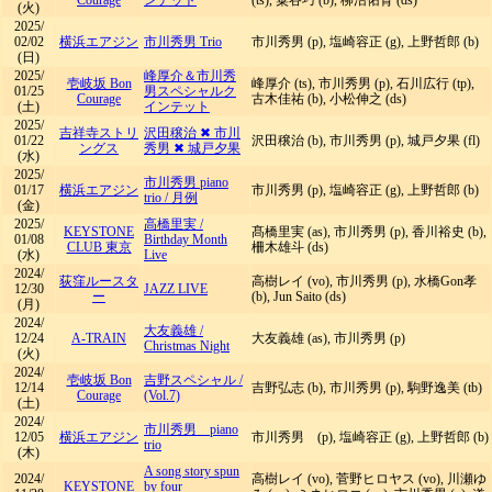
Courage
ンテット
(ts), 粟谷巧 (b), 柳沼佑育 (ds)
(火)
2025/
02/02
横浜エアジン
市川秀男 Trio
市川秀男 (p), 塩崎容正 (g), 上野哲郎 (b)
(日)
2025/
峰厚介＆市川秀
壱岐坂 Bon
峰厚介 (ts), 市川秀男 (p), 石川広行 (tp),
01/25
男スペシャルク
Courage
古木佳祐 (b), 小松伸之 (ds)
(土)
インテット
2025/
吉祥寺ストリ
沢田穣治 ✖ 市川
01/22
沢田穣治 (b), 市川秀男 (p), 城戸夕果 (fl)
ングス
秀男 ✖ 城戸夕果
(水)
2025/
市川秀男 piano
01/17
横浜エアジン
市川秀男 (p), 塩崎容正 (g), 上野哲郎 (b)
trio
/
月例
(金)
2025/
高橋里実
/
KEYSTONE
髙橋里実 (as), 市川秀男 (p), 香川裕史 (b),
01/08
Birthday Month
CLUB 東京
柵木雄斗 (ds)
(水)
Live
2024/
荻窪ルースタ
高樹レイ (vo), 市川秀男 (p), 水橋Gon孝
12/30
JAZZ LIVE
ー
(b), Jun Saito (ds)
(月)
2024/
大友義雄
/
12/24
A-TRAIN
大友義雄 (as), 市川秀男 (p)
Christmas Night
(火)
2024/
壱岐坂 Bon
吉野スペシャル
/
12/14
吉野弘志 (b), 市川秀男 (p), 駒野逸美 (tb)
Courage
(Vol.7)
(土)
2024/
市川秀男 piano
12/05
横浜エアジン
市川秀男 (p), 塩崎容正 (g), 上野哲郎 (b)
trio
(木)
A song story spun
2024/
高樹レイ (vo), 菅野ヒロヤス (vo), 川瀬ゆ
KEYSTONE
by four