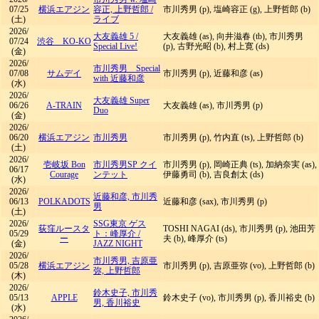
07/25
横浜エアジン
容正, 上野哲郎
/
市川秀男 (p), 塩崎容正 (g), 上野哲郎 (b)
(土)
ライブ
2026/
大友義雄 5
/
大友義雄 (as), 向井滋春 (tb), 市川秀男
07/24
渋谷 KO-KO
Special Live!
(p), 古野光昭 (b), 村上寛 (ds)
(金)
2026/
市川秀男 Special
07/08
サムデイ
市川秀男 (p), 近藤和彦 (as)
with 近藤和彦
(水)
2026/
大友義雄 Super
06/26
A-TRAIN
大友義雄 (as), 市川秀男 (p)
Duo
(金)
2026/
06/20
横浜エアジン
市川秀男
市川秀男 (p), 竹内直 (ts), 上野哲郎 (b)
(土)
2026/
壱岐坂 Bon
市川秀男SP クイ
市川秀男 (p), 岡崎正典 (ts), 加納奈実 (as),
06/17
Courage
ンテット
伊藤勇司 (b), 吉良創太 (ds)
(水)
2026/
近藤和彦, 市川秀
06/13
POLKADOTS
近藤和彦 (sax), 市川秀男 (p)
男
(土)
2026/
SSG東京 ゲス
荻窪ルースタ
TOSHI NAGAI (ds), 市川秀男 (p), 池田芳
05/29
ト：峰厚介
/
ー
夫 (b), 峰厚介 (ts)
(金)
JAZZ NIGHT
2026/
市川秀男, 吉原亜
05/28
横浜エアジン
市川秀男 (p), 吉原亜弥 (vo), 上野哲郎 (b)
弥, 上野哲郎
(木)
2026/
鈴木史子, 市川秀
05/13
APPLE
鈴木史子 (vo), 市川秀男 (p), 香川裕史 (b)
男, 香川裕史
(水)