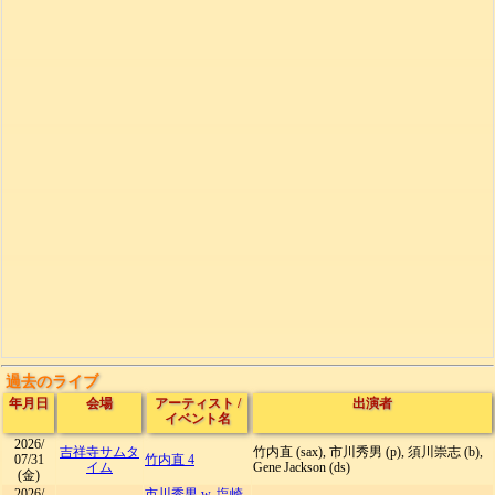
過去のライブ
年月日
会場
アーティスト
/
出演者
イベント名
2026/
吉祥寺サムタ
竹内直 (sax), 市川秀男 (p), 須川崇志 (b),
07/31
竹内直 4
イム
Gene Jackson (ds)
(金)
2026/
市川秀男 w. 塩崎